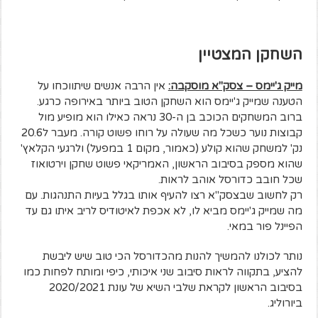
השחקן המצטיין
מייק ג'יימס – צסק"א מוסקבה:
אין הרבה אנשים שיתווכחו על
הטענה שמייק ג'יימס הוא השחקן הטוב ביותר באירופה כרגע.
ברוב המשחקים הכוכב בן ה-30 נראה כאילו הוא מופיע מול
קבוצות נוער כשכל מה שעולה על רוחו פשוט קורה. מעבר ל20.6
נק' למשחק שהוא קולע (כאמור, מקום 1 במפעל) ולרגעי הקלאץ'
שהוא מספק בסיבוב הראשון, האמריקאי פשוט שחקן וירטואוז
שכל חובב כדורסל אוהב לראות.
רק לחשוב שבצסק"א רצו להעיף אותו בגלל בעיות התנהגות. עם
מה שמייק ג'יימס מביא לו, לא אכפת לאיטודיס לריב איתו גם עד
הפיינל פור במאי.
נותר לכולנו להמשיך להנות מהכדורסל הכי טוב שיש ליבשת
להציע, בתקווה לראות סיבוב שני איכותי, כיפי ומותח לפחות כמו
בסיבוב הראשון לקראת שלבי השיא של עונת 2020/2021
ביורוליג.