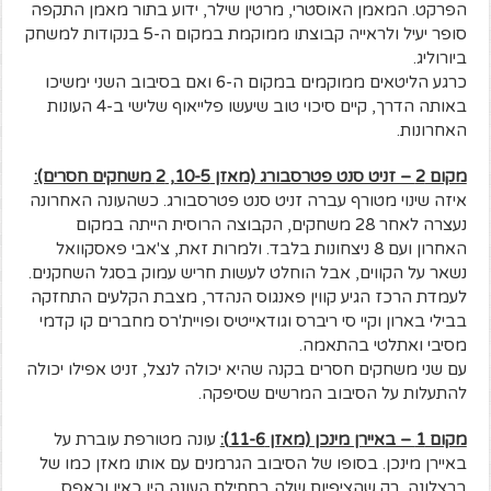
הפרקט. המאמן האוסטרי, מרטין שילר, ידוע בתור מאמן התקפה
סופר יעיל ולראייה קבוצתו ממוקמת במקום ה-5 בנקודות למשחק
ביורוליג.
כרגע הליטאים ממוקמים במקום ה-6 ואם בסיבוב השני ימשיכו
באותה הדרך, קיים סיכוי טוב שיעשו פלייאוף שלישי ב-4 העונות
האחרונות.
מקום 2 – זניט סנט פטרסבורג (מאזן 10-5, 2 משחקים חסרים):
איזה שינוי מטורף עברה זניט סנט פטרסבורג. כשהעונה האחרונה
נעצרה לאחר 28 משחקים, הקבוצה הרוסית הייתה במקום
האחרון ועם 8 ניצחונות בלבד. ולמרות זאת, צ'אבי פאסקוואל
נשאר על הקווים, אבל הוחלט לעשות חריש עמוק בסגל השחקנים.
לעמדת הרכז הגיע קווין פאנגוס הנהדר, מצבת הקלעים התחזקה
בבילי בארון וקיי סי ריברס וגודאייטיס ופויית'רס מחברים קו קדמי
מסיבי ואתלטי בהתאמה.
עם שני משחקים חסרים בקנה שהיא יכולה לנצל, זניט אפילו יכולה
להתעלות על הסיבוב המרשים שסיפקה.
מקום 1 – באיירן מינכן (מאזן 11-6):
עונה מטורפת עוברת על
באיירן מינכן. בסופו של הסיבוב הגרמנים עם אותו מאזן כמו של
ברצלונה, רק שהציפיות שלה בתחילת העונה היו כאין וכאפס