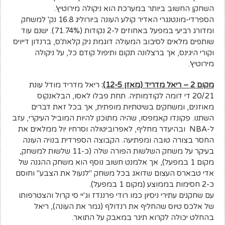
השחקן החשוב ביותר במערכת הוא ניקולה מירוטיץ'.
הספרדי-מונטנגרי האדיר קולע העונה ביורוליג 16.8 נק' למשחק
ומדורג רביעי במפעל באחוזים ל-2 נקודות (71.74%). ישנם עוד
שותפים מלאים לסיבוב המעולה דוגמת ניק קלאת'ס, ברנדון דייויס
וקורי היגינס, אך ברצלונה תקום ותיפול קודם כל, על ניקולה
מירוטיץ'.
מקום 2 – ריאל מדריד (מאזן 12-5)
:
ריאל מדריד מודל עונת
20/21 די דומה לקודמותיה. תחת פבלו לאסו, הבלאנקוס
מאוזנים, ומשחקים בשיטתיות מופתית, אך בכל זאת דברים
השתנו. פקונדו קאמפסו, שהיה מתוכנן להיות המוביל העיקרי, עזב
ל-NBA ובהיעדר מחליף, לאפרוביטולה וסרחיו יול ממלאים את
החסר בצורה טובה ומפתיעה. הקבוצה הספרדית בנויה העונה
בעיקר על משחק השלשות הפורה שלה (כ-11 שלשות למשחק,
מקום 1 במפעל), אך אלמנט חשוב נוסף הוא משחק ההגנה של
אדי טבארס העצום שדואג בכל משחק "לנעול את הצבע" וחוסם
כ-2 חסימות בממוצע (מקום 1 במפעל).
עם שחקנים עתירי ניסיון כמו רודי פרננדז וג'יי סי קרול והצטרפותו
של אלכס טיוס שהחליף את רנדולף (גמר את העונה), ריאל
בהחלט יכולה לקרוא תיגר במאבק על התואר.