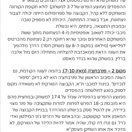
עוד משחק שלא הורגש כפספוס אצל הצהובים (בשאר 9
ההפסדים ממוצע הפרש של 3.7 למשחק). לולא תקופת הקורונה
ומשחקים ללא קהל, הקבוצה של ספרופולוס הייתה יכולה לצבור
ניצחונות, אבל בשורה התחתונה, היכולת לא מספיק טובה
ובמבחן התוצאה, בינתיים, היא נכשלת.
מכבי יכולה לשאוב אופטימיות מ-4 הניצחונות מתוך ששת
המשחקים האחרונים ומכך שהיא רחוקה רק 2 ניצחונות מהכרטיס
לפלייאוף (מילאנו במקום ה-8 עם משחק חסר). הדרך מלהפוך
את העונה הזאת ממאכזבת להצלחה מתחילה היום מול אלבה
ברלין, במשחק שהוא בגדר מאסט.
מקום 2 – פנרבחצ'ה (מאזן 7-10):
בדומה לעונה הקודמת, גם
העונה הסיבוב הראשון של פנרבחצ'ה הוא לא בדיוק "סיפור
לנכדים". בניגוד למכבי ת"א, הקבוצה הטורקית לא משאירה מקום
לספק בנוגע לחולשתה בהפסדים.
ממוצע ההפרש בהפסדיה עומד על 17.4 למשחק ובמחצית מהם
היא מובסת ב-18 הפרש לפחות. למרות שתקציבה של פנר מצוי
בירידה, אין להטיל ספק בכישלון המהדהד בבניית הקבוצה של
המאמן איגור קוקושקוב, ובהבאתם של הזרים ג'וני המילטון ואדי
ג'רל. גם ננדו דה קולו, שהיה אמור להיות הלידר של הטורקים, לא
מזכיר את אותו השחקן מצסק"א.