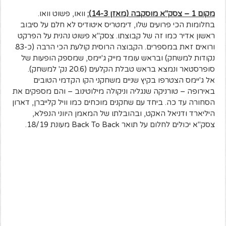
מקום 1 – צסק"א מוסקבה (מאזן 14-3):
וואו, פשוט וואו.
בחלומות הכי פרועים שלו, דימטריס איטודיס לא חלם על סיבוב
ראשון אדיר כמו זה של קבוצתו. צסק"א פשוט נהנית על הפרקט
ורואים זאת במספרים. הקבוצה הרוסית קולעת הכי הרבה (כ-83
נקודות למשחק) ובראש עומד מייק ג'יימס, שמספק הופעות של
סופרסטאר ונמצא בראש טבלת הקלעים (20.6 נק' למשחק).
אל ג'יימס הצטרפו בקיץ שניים משחקני הקו הקדמי הטובים
באירופה – טורניקה שנגליה וניקולה מילוטינוב – והם מספקים את
הסחורה עד כה. ביחד עם שחקנים מוכחים כמו וויל קלייברן, דארון
היליארד ודניאל האקט, ובהובלתו של המאמן היווני הנפלא,
צסק"א יכולים לחלום על תואר Back To Back מעונת 18/19.