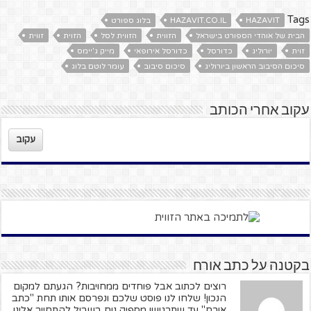
Tags
HAZAVIT
HAZAVIT.CO.IL
בלוג ספורט
הבית של אוהדי הספורט בישראל
הזווית
הזווית לסל
הזוית
זווית
זוית
יורוליג
כדורסל
כדורסל אירופאי
מייק ג'יימס
סיכום הסיבוב הראשון ביורוליג
סיכום סיבוב
עומר לוטם בלוג
עקוב אחרי הכותב
עקוב
בקטנה על כתב אורח
רוצים לכתוב אבל פוחדים ממחויבות? הגעתם למקום
הנכון! שלחו לנו פוסט שלכם ונפרסם אותו תחת "כתב
אורח" עד שתרגישו מספיק נוח בשביל להתחייב אלינו