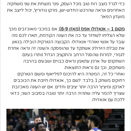
כדי לגרד מצב רוח טוב מכל העסק, פנר מנצחת את שני משחקיה
האחרונים ונראה שהרכש החדש-ישן, מרקו גודוריץ', יכול לייצב את
מועדון הפאר.
מקום 1 – אנאדולו אפס (מאזן 8-9):
אם במכבי מאוכזבים מכך
שלא הצליחו לשחזר עד כה את העונה הקודמת, תארו לכם מה
עובר על אנשי ואוהדי אנאדולו. הקבוצה הטורקית הובילה בגאון
את טבלת היורוליג אשתקד עד שהופסקה והעונה זה נראה אחרת
לגמרי, למרות שהסגל הרחב והתקציב הגדול נותרו בעינם.
השחקנים של ארגין עתאמן נראים כבויים ושבעים בהרבה
משחקים, וכך גם נראות התוצאות.
ואחרי כל זה, המטרה היא להיכנס לפלייאוף ומשם הטורקים
רחוקים משחק 1 בלבד. לשם כך, אנאדולו חייבת את הכוכבים
לארקין ומיציץ' הרבה יותר יציבים וחדים. אם יש העונה מאכזבת
שצריך להמר עליה שתהיה הרבה יותר טובה בסיבוב השני, כדאי
ללכת עם אנאדולו.