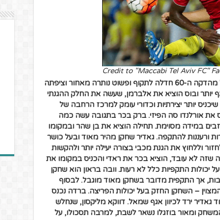
Credit to "Maccabi Tel Aviv FC" F
במחצית השנייה הדברים השתנו. ב"ש החל מהדקה ה-60 חדלה לתקוף ופשוט נותרה מאחור וציפתה
 יותר ובוס הוציא את אלברמן, שעשה את החלק ההגנתי
יכניס יותר יצירתיות וכדורי עומק למרכז הרחבה של
יס את אורלנדו סה הפיזי. ברק בכר בתגובה עשה כמה
אכזבים במידה מסוימת. תחילה הוציא את בן שהר ובמקומו
ות ורעננות להתקפה. גאדיר שחקן מהיר מאוד ובעל כושר
זור וללחוץ את הגנת מכבי בצורה יעילה יותר ולהקשות
 שזה לא עובד, הוציא בכר את ראדי והכניס במקומו את
ל יכולות התקפיות כלל לא רעות. וובה בראון הוא שחקן
ובות, אך התקפית מדובר בשחקן מאוד מוגבל. לבסוף
המצוין – השחקן החזק בעל יכולות הפריצה. ברדה נכנס
גאדיר ירד לכיוון אגף שמאל. דווקא מליקסון, שנחלש
משחק ומאור בוזגלו נשאר לשבת, למרבה תסכולו, על