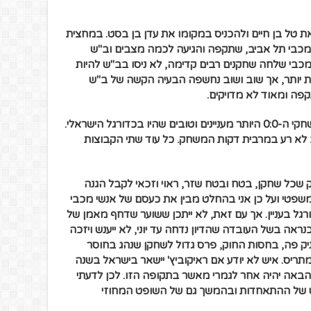
את טל בן חיים ולהכניס במקומו את עדן בן בסט. במחצית
מכבי תל אביב, שתקפה והגיעה לכמה מצבים וב"ש
בי שלחה שחקנים רבים קדימה, לא ניסו בב"ש להיות
ות יותר, אך שוב ושוב נחשפה הבעיה הקשה של ב"ש
ה ומאוד לא מדויקים.
לסיכום, אני חייב לציין שמדובר באחד ממשחקי ה-0:0 היותר מעניינים וטובים שהיו בכדורגל הישראלי.
לא רע במרבית דקות המשחק. כל עוד שתי הקבוצות
פק שכל שחקן, בטח ובטח שזר, ראוי וזכאי לקבל הגנה
משפטי ועל כן אני בהחלט מבין את כעסם של אנשי מכבי
גל בעניין. אך עם זאת, לא ייתכן ששוער שדחף מאמן של
ראה בשל העובדה שהדיון נדחה עד יוני, לא ייענש ויזכה
 פה, בחסות החוק, פרס גדול לשחקן שנהג בחוסר
תריס. איש לא יודע אם ראיקוביץ' יישאר בישראל בשנה
באה יהיה אחר לגמרי מאשר בתקופה הזו. לכן לדעתי
 של ההתאחדות ובהמשך גם של השופט המחוזי