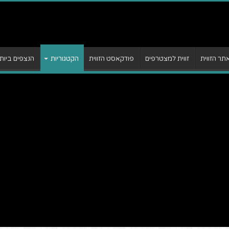
ר הזווית
זווית למצטרפים
פודקאסט הזווית
הקטגוריות
הנצפים ביות