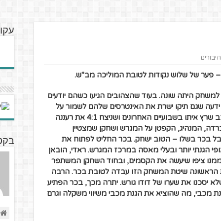
עקוב
חיבורים
– פער של שלוש נקודות לטובת המוליכה מב"ש.
למשחק היתה שונה. בעוד שהצהובים הגיעו כשהם יודעים
ידעה שגם תיקו ישרת את האינטרסים שלהם לשמור על
ברק בכר עלה באותו הרכב שרץ איתו בשבועיים האחרונים ושניצח 4:1 את רעננה
 ברדה, המנהיג, הקפטן על המגרש ושחקן שמצטיין
ל בכר בשלו – הטוב ישחק.
בכר החליט לפתוח את
בקטנ
 הגנתי יותר ובעלי מאסה במרכז המגרש. ראדי, הובאן
 שממנו ציפו שיעשה את הקסמים, ובחוד השחקן המשתפר
ת הראשונה שיטת המשחק הזו עבדה לטובת בכר. הרבה
 יסכנו את שערו של דודו גורש.
יתרה מכך, בכר הפתיע
ת מכבי, מה שהוציא את הגנת מכבי משיווי משקלה וגרם