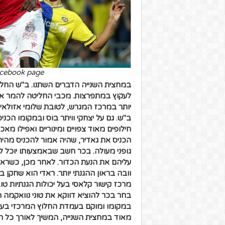
acebook page
לעקוץ במתפרצות. מכבי החליטה להמר אף
יותר במרכז המגרש, לטובת שלומי אזולאי ש
ב"ש. גם על יצחקי וויתר בוס ובמקומו הכנ
חילופים מאוד צפויים ומינוריים ואפילו מ
הכניס את גאדיר, שהיה אמור להכניס מהיר
גופני מעולה. בכר חשב שבאמצעותו יוכל לח
עליהם את הנעת הכדור. לאחר מכן, כשראה
וובה בראון ההגנתי יותר.
ראדי הוא שחקן בע
מרכז קישור קלאסי בעל יכולות הגנתיות ט
בחר בכר להוציא דווקא את טוני נוואקמה 
במקומו ומוקם בעמדת החלוץ המרכזי בעוד 
מאוד במחצית השנייה, המשיך לאורך כל ה