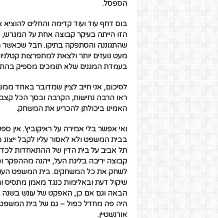
הספסל.
בוס דחף עוד ועוד קדימה והחליט להוציא 
הזו הייתה בעיקר קבוצה אחת על המגרש, 
שהתגוננה והסתפקה בתיקו.
חבל שכאשר מכ
מעט נועזים יותר ולצאת למתפרצות קטלני
בעמדת המגנים שלא תומכים מספיק בהתקפ
ראו הרבה נחישות, הקרבה ובסך הכל קצב 
האמינו ביכולתן להכריע את המשחק.
ואי אפשר בלי אמירה על ראיקוביץ'. אין ס
בבית המשפט ולא לאסור עליו לקבל ייצוג 
תל אביב על בית הדין של ההתאחדות לכדור
קבוצה יריבה בליגת העל, ייהנה מההפקר וכנ
לשחק את כל המשחקים. בית המשפט העניק
שיקול דעת ובאלימות כנגד מאמן מתסיס ומ
הבאה וגם אם כן, האפקט של עונש בשנה ה
היה פה מחדל כפול – גם של בית המשפט
אורנשטיין.