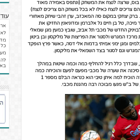
 בוס, שרצה לנצח את המשחק (ונתפס באמירה מאוד
ם צריכים לנצח כאילו לא בכל משחק הם צריכים לנצח)
 ברק יצחקי במקום סה המאכזב, ערן זהבי שיחק מאחורי
עוד 
מיכה, טל בן חיים גל אלברמן ומדוניאנין החזיקו את
ארג
ויניק החדש של מכבי תל אביב, שובץ כמעין מגן שמאלי
לאנ
רכז המגרש ולסגור את הפריצות של מליקסון ובן ביטון
מדי
מים ומגן ימני אמיתי בדמות אלי דסה, כאשר פרץ הופקד
כל 
המגרש וגם לסגור בצד השמאלי את מליקסון.
מעי
להי
שבדרך כלל רגיל להחליף כמה וכמה שיטות במהלך
באר 
 סיכנה את שערה של מכבי מפעם לפעם והוכיחה כמה
חשוב ראיקוביץ למכבי. בנוסף, המשחק הזה הוכיח למה איתן טיבי הוא כנראה הבלם מספר 1
ק של ב"ש מנעו מבוכה רבה מהגנת מכבי.