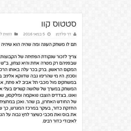
סטטוס קוו
דר פלדמן
5 במאי 2016
הזווית ל
תם לו משחק העונה ומה שהיה הוא שיהיה 
צריך לזכור שנקודת הפתיחה של הקבוצות 
שבפניהם רק מטרה אחת והיא נצחון, ב"ש 
המקום הראשון.
וסכנין. היו מי שהרימו גבה שדווקא אליניב
במשחקים מול מכבי תל אביב לא פתח, אב
המשחק במערך של שלושה קשרים בעלי אופי
ואוגו. בצדדים הוצבו נוואקמה ומליקסון,
של החודש האחרון, בן שהר. ואכן במחצי
החזקת כדור, בעיקר במרכז המגרש, כך שלא
את בוס ואת מכבי כשיצר לחץ גבוה על הגנ
לאיבודי כדור רבים.