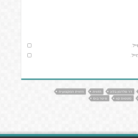
יל.
יל.
דר פלדמן בלוג
הזווית
הזווית המקצועית
סטטוס קוו
פיטר בוס