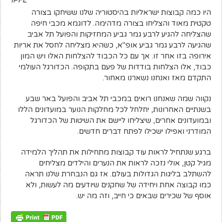
היו כמה קבוצות ישראליות בהיסטוריה שלנו ששיחקו בצורה
טקטית מאוד והצליחו בצורה מדהימה. לדוגמא מכבי חיפה
שהצליחה להגיע לרבע גמר גביע המחזיקות והפועל תל אביב
שהגיעה לרבע גמר גביע אופ"א, כשהיא מצליחה לחסל את אריות
אירופה בזו אחר זו. אך עם כל הכבוד להצלחות האלו ויש המון
כבוד, אלו הצלחות בודדות של פעם בתקופה. הכדורגל העולמי
התקדם מאז ואנחנו נשארנו מאחור.
נקווה שמה שאנחנו רואים במכבי תל אביב והפועל באר שבע
בשנתיים האחרונות, יחלחל לכל מחלקות הנוער במועדונים הללו
ובמועדונים אחרים, שיצליחו ליישם את השיטות של הכדורגל
המודרני ואפילו ישכילו לפתח דברים חדשים.
ברגע שנתחיל לראות עוד קבוצות מתחילות את תהליך הלמידה
מגיל קטן, אולי נזכה לראות את הנערים והילדים מצליחים
להשתלב בליגות הגדולות בעולם. אז גם הנבחרת שלנו תראה
כמו קבוצה אחת ויחידה של שחקנים שיודעים מה לעשות, ולא
אוסף של שכירים שבאים כי חייב, וזה מה יש.