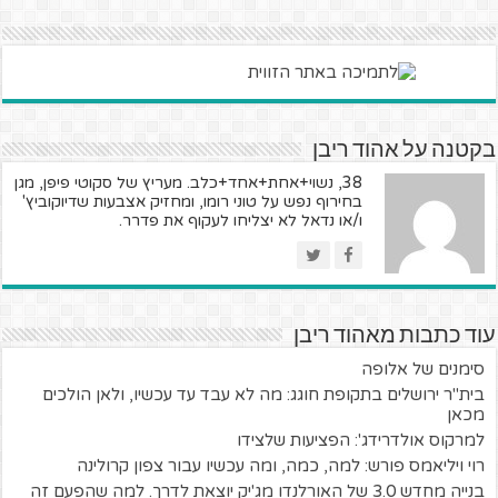
בקטנה על אהוד ריבן
38, נשוי+אחת+אחד+כלב. מעריץ של סקוטי פיפן, מגן
בחירוף נפש על טוני רומו, ומחזיק אצבעות שדיוקוביץ'
ו/או נדאל לא יצליחו לעקוף את פדרר.
עוד כתבות מאהוד ריבן
סימנים של אלופה
בית"ר ירושלים בתקופת חוגג: מה לא עבד עד עכשיו, ולאן הולכים
מכאן
למרקוס אולדרידג': הפציעות שלצידו
רוי ויליאמס פורש: למה, כמה, ומה עכשיו עבור צפון קרולינה
בנייה מחדש 3.0 של האורלנדו מג'יק יוצאת לדרך. למה שהפעם זה