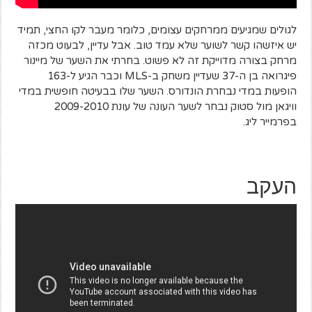
לגולים שמגיעים ממרחקים עצומים, כלומר מעבר לקו החצי, תמיד
יש איזשהו קשר לשוער שלא עמד טוב. אבל עדיין, לבעוט מכזה
מרחק בצורה מדוייקת זה לא פשוט. בחרתי את השער של מיינור
פיגרואה בן ה-37 שעדיין משחק ב-MLS וכבר הגיע ל-163
הופעות במדי נבחרת הונדורס. השער שלו בבעיטה חופשית במדי
וויגאן מול סטוק נבחר לשער העונה של עונת 2009-2010
בפרמייר ליג.
העקב