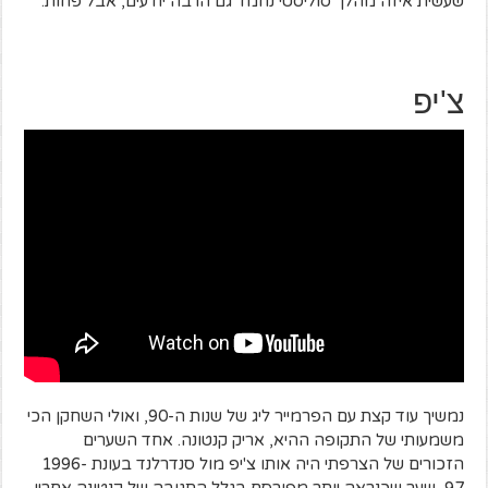
שעשית איזה מהלך סוליסטי נחמד גם הרבה יודעים, אבל פחות.
צ'יפ
נמשיך עוד קצת עם הפרמייר ליג של שנות ה-90, ואולי השחקן הכי
משמעותי של התקופה ההיא, אריק קנטונה. אחד השערים
הזכורים של הצרפתי היה אותו צ'יפ מול סנדרלנד בעונת 1996-
97, שער שכנראה יותר מפורסם בגלל התגובה של קנטונה אחריו.