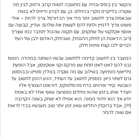
והקשר בין בסיס ובנייה עם מחשבה לטווח קרוב ורחוק לבין מה
שקורה בלייקרס מקרי בהחלט. כן, עם לברון ודייויס לא בטוח
שבאמת צריך לחשוב יותר מדי איך הכדורסל צריך להיות – אולי
פשוט צריך לדמיין ולתת להם לעשות את שלהם. ועדיין, קבוצה עם
אוסף אקלקטי של שחקנים, עם תקווה שהכול יתחבר כמו שצריך
(רוב הדאגות הן לחלק ההגנתי), ושבחלק האדום-לבן של העיר
דברים ילכו קצת פחות חלק.
המעבר בין לחשוב קדימה ללחשוב עכשיו השתנה במהרה. הנטס
נבנו להם לאט לאט תחת שון מרקס וקני אטקינסון, אבל הופעת
פלייאוף מפתיעה בשילוב עם מה שקרה בגולדן סטייט ובבוסטון
גרם לשינוי כיוון: מספיק לחשוב על העתיד, הגיע הזמן לחשוב על
העכשיו. קיירי אירווינג ברח מהסלטיקס, דוראנט הצטרף אליו
ויעודד אותו בזמן שהוא מחלים מפציעה שאף אחד לא באמת
יודע איך הוא יחזור ממנה. הוא אפילו לא ישחק בעונה הקרובה
(!!!), אבל ברוקלין החליטו שאין זמן יותר טוב מעכשיו בכדי לראות
אם שווה להמר.