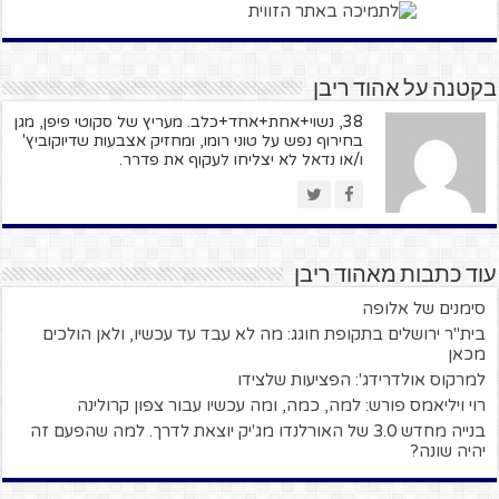
בקטנה על אהוד ריבן
38, נשוי+אחת+אחד+כלב. מעריץ של סקוטי פיפן, מגן
בחירוף נפש על טוני רומו, ומחזיק אצבעות שדיוקוביץ'
ו/או נדאל לא יצליחו לעקוף את פדרר.
עוד כתבות מאהוד ריבן
סימנים של אלופה
בית"ר ירושלים בתקופת חוגג: מה לא עבד עד עכשיו, ולאן הולכים
מכאן
למרקוס אולדרידג': הפציעות שלצידו
רוי ויליאמס פורש: למה, כמה, ומה עכשיו עבור צפון קרולינה
בנייה מחדש 3.0 של האורלנדו מג'יק יוצאת לדרך. למה שהפעם זה
יהיה שונה?