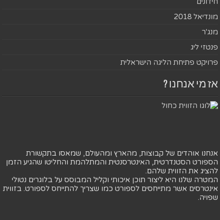
חידונים
מונדיאל 2018
מנג'ר
פנטזי ליג
פרויקט פתיחת הליגה הישראלית
אז מי אנחנו ?
אנחנו אוהדים של קבוצות, מהארץ ומהעולם, שמאסו בתקשורת
הספורט הסטנדרטית, האינטרסנטית והמתלהמת והחליטו שהגיע הזמן
להציג את הזווית שלהם.
המטרה שלנו היא ליצור תוכן איכותי וקליל המבוסס על בלוגרים נטולי
אינטרסים אשר מתייחסים לספורט כמו שצריך להתייחס לספורט. בזווית
שפויה.