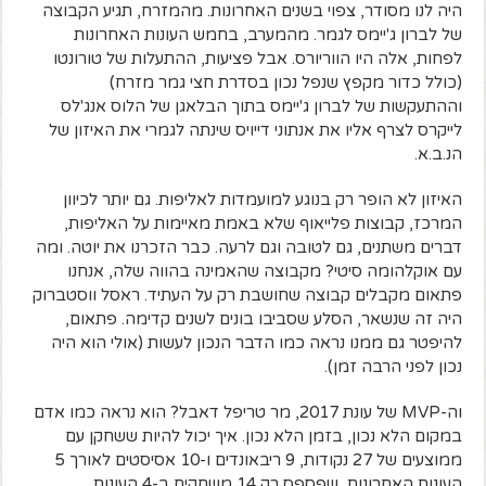
היה לנו מסודר, צפוי בשנים האחרונות. מהמזרח, תגיע הקבוצה
של לברון ג'יימס לגמר. מהמערב, בחמש העונות האחרונות
לפחות, אלה היו הווריורס. אבל פציעות, ההתעלות של טורונטו
(כולל כדור מקפץ שנפל נכון בסדרת חצי גמר מזרח)
וההתעקשות של לברון ג'יימס בתוך הבלאגן של הלוס אנג'לס
לייקרס לצרף אליו את אנתוני דייויס שינתה לגמרי את האיזון של
הנ.ב.א.
האיזון לא הופר רק בנוגע למועמדות לאליפות. גם יותר לכיוון
המרכז, קבוצות פלייאוף שלא באמת מאיימות על האליפות,
דברים משתנים, גם לטובה וגם לרעה. כבר הזכרנו את יוטה. ומה
עם אוקלהומה סיטי? מקבוצה שהאמינה בהווה שלה, אנחנו
פתאום מקבלים קבוצה שחושבת רק על העתיד. ראסל ווסטברוק
היה זה שנשאר, הסלע שסביבו בונים לשנים קדימה. פתאום,
להיפטר גם ממנו נראה כמו הדבר הנכון לעשות (אולי הוא היה
נכון לפני הרבה זמן).
וה-MVP של עונת 2017, מר טריפל דאבל? הוא נראה כמו אדם
במקום הלא נכון, בזמן הלא נכון. איך יכול להיות ששחקן עם
ממוצעים של 27 נקודות, 9 ריבאונדים ו-10 אסיסטים לאורך 5
העונות האחרונות, שפספס רק 14 משחקים ב-4 העונות