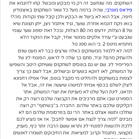
השחקנים. מה שנחשב זה רק מי מבקיע ומבשל. קחו לדוגמא את
פיראס מוגרבי
,
שהיה ברמה מעל כל שאר השחקנים באיצטדיון
חיפה, אבל הוא לא בישל או הבקיע ולכן קיבל שתי נקודות. מה?!
בואו ניקח דוגמא אחרת. שוער, נגיד איתמר ניצן, ייתן תצוגת שיא
של 8 הצלות, יודעים מה 80 הצלות, ובכל זאת יספוג שער עצמי
שנבעט ע"י עודד אלקיים ממטר אחד, יקבל את הניקוד הלא
מחמיא מינוס 2. כי הוא ספג גול.
למה לא ללמוד ממשחקים כאלה שרצים כבר לא מעט שנים
ולהעתיק מהם? נגיד, סתם כך עולה לי לראש, הפנטזי ליג של
הפריימיר ליג. שם יש גם בונוסים לשחקנים ששיחקו היטב והשפיעו
על המשחק, לאו דווקא בשערים ובישולים, אבל לשם כך צריך
לצפות במשחקים ולהחליט מי מקבל בונוס, אולי אפילו רחמנא
ליצלן לשלם בכסף אמיתי למישהו שיעשה את זה, אבל אל
תדאגו, ליגת העל שלנו לא מעניינת את יוצרי המשחק. אתר
הספורט שבו אתם מרכיבים את הקבוצה שלכם רוצה רק את
הקליקים שלכם באתר שלהם. החברה ב"בשיתוף" רק רוצה
שתלכו ותשוו אצלם באתר. הרי גם בפרסומת שלהם הם לא
מבינים "למה צריך לנצח אם אפשר לחבק". אז אני מציע לכם
ללכת ולהשוות לפנטזי ליג ותראו ששם הרבה יותר כיף, מעניין,
מקצועי, מתגמל וקרוב למציאות. את החיבוקים תשמרו לאנשים