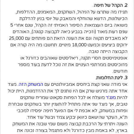
2. הקהל של חיפה
.
תגידו מה שתרצו על הניהול, השחקנים, המאמנים, ההדלפות,
הכישלונות, הדשא שהוחלף והמאבק של יוסי בניון להדלקת
משואה ביום העצמאות. הסיפור האמיתי זה הקהל, שגם אחרי 5
שנים רעות מאוד (וזכייה בגביע כיאה לקבוצה קטנה), האוהדים
לא מאבדים תקווה וגם את העונה הזאת הם פותחים עם 25,000
ירוקים ביציעים וכמעט 18,000 מינויים. תחשבו מה היה קורה אם
הקבוצה הייתה טובה.
אופטימיסטים חסרי תקנה, ריאליסטים שאוהבים כדורגל או
מזוכיסטים ממרתפי העינויים את זה נוכל לדעת בעוד מספר
חודשים.
3. ליגת החלומות.
אני מודה שאני קצת ביחסים אמביוולנטיים עם
המשחק הזה
.
מצד
אחד אתה מרגיש שרק אם היו נותנים לך את ההזדמנות, היית יכול
להיות
מנג'ר
מוצלח או לכל הפחות סקאוט שמריח שחקנים
טובים, אך מצד שני אתה מתחיל להתעניין יותר בשחקנים שבחרת
ופחות במשחק, לא אכפת לי אם הפועל חיפה יפסידו למכבי
ת"א, העיקר שהישאם כיוואן יבקיע צמד ויבשל עוד אחד.
העונה ויתרתי על הרכבת קבוצה משום שמי שבנה את המשחק
בארץ, לא באמת מבין כדורגל ולא מתגמל בצורה נכונה את