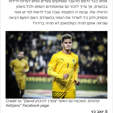
אנחנו כבר יודעים מהעבר ששחקנים צעירים נוטים לעליות וירידות
בכושרם, אך צריך לזכור גם שמאמניהם השתנו ולכל מאמן
הראייה שלו. עכשיו זו התקופה שבה נוכל לראות למי יש אופי
מספיק חזק כדי לשרוד את השינוי במעמדם. האם הפעם הבאה
שנראה אותם תהיה כשלמאמן לא תהיה ברירה?
קלטינס. מעכשיו גם האופי יצטרך להיבחן Credit to "David
Keltjens" Facebook page
5. יואב כץ