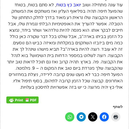
עוד עונה מתחילה ושוב
יואב כץ בטוח
, לא סתם בטוח, בטוח!
שהפועל חיפה תהיה בפליאוף העליון ואז משחקים את המשחק
הראשון והקבוצה שלו נראית רע מאוד בדרך לחלק התחתון של
הטבלה. אפשר להעריך את האופטימיות הבלתי נגמרת שלו, אבל
חייבים לבקר אותו. הוא מנסה להיות גולדהאר ושחר ביחד, נמצא
כל הזמן בביתו בארה"ב, אבל שולט בכל דבר שקורה כאן כולל
כמה מים ביזבזו השחקנים במקלחת ומאיזה כביש הם נוסעים.
זה לא עובד. רוצה להיות בארה"ב? תביא מישהו שינהל לך את
הקבוצה. רוצה לשלוט במספר הדחות בית השימוש? בוא לנהל
את הקבוצה. פה. בארץ. תהיה קרוב ואז גם תוכל לראות טוב יותר
שהקבוצה שלך מגרדת ביום טוב את המקום ה – 9. מלמטה.
הפועל חיפה כבר לא מעט שנים קרובה לירידה, ניצלת במחזורים
האחרונים. קבוצה שכל הזמן קרובה לתיהום, בסוף תיפול אליו.
אולי כץ יהיה מרוצה כי יש בזה אפשרויות לחיסכון בעלויות.
לשתף