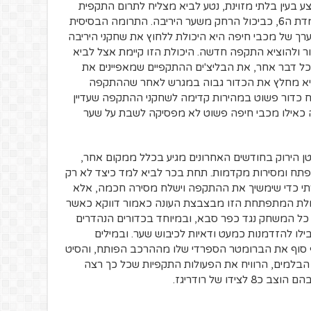
ע בעין בלתי מזוינת, נטע לביא מצליח לתרום התקפית
הרבה יותר דווקא כאשר הוא מתופקד בעמדת ה6, כביכול הרחק משער היריבה. התרומה הבסיסית
ערך של מכבי חיפה היא היכולת ללחוץ את שחקני היריבה
ר ולהוציא התקפה חדשה. היכולת הזו קיימת אצל לביא
כל דבר אחר, את הבליצ'ים ההתקפיים שמאפיינים את
יא מחלץ את הכדור גבוה במגרש לאחר שההתקפה
 כדור פשוט במהירות קדימה לשחקני ההתקפה שעדיין
כאילו מכבי חיפה פשוט לא מפסיקה לשבת על שער
 הירוק בחודשים האחרונים מגיע בכלל ממקום אחר,
פתח ומסירות מקדמות. תחת בכר לביא למד כיצד לא רק
רתי כדי שימשיך את ההתקפה וישלח מסירה חכמה, אלא
ולת המתפתחת הזו מבצבצת העונה כאמור דווקא כאשר
 בלטה לאורך כל המשחק נגד כפר סבא, ובמיוחד בכדורים הנהדרים
 בדקה ה34 וה44 אשר הובילו להזדמנות כמעט ודאיות לכיבוש שער. ובמילים
ף סוף את הברומטר הספרדי שלו מההרכב הפותח, והסיט
 הבלמים, הרוויח את הפעולות התקפיות שכל כך רצה
דו של רודריגז.