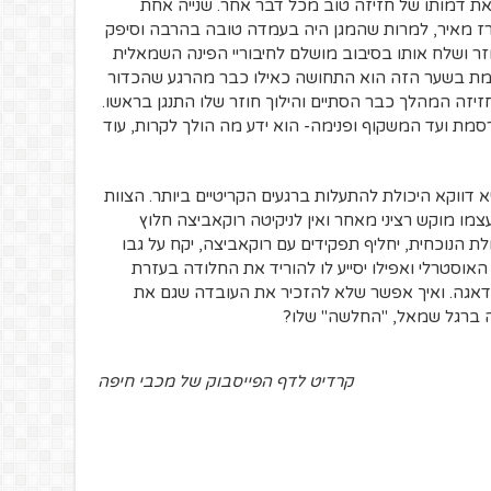
 דמותו של חזיזה טוב מכל דבר אחר. שנייה אחת
 מאיר, למרות שהמגן היה בעמדה טובה בהרבה וסיפק
ר ושלח אותו בסיבוב מושלם לחיבוריי הפינה השמאלית
ת בשער הזה הוא התחושה כאילו כבר מהרגע שהכדור
יזה המהלך כבר הסתיים והילוך חוזר שלו התנגן בראשו.
ת ועד המשקוף ופנימה- הוא ידע מה הולך לקרות, עוד
 דווקא היכולת להתעלות ברגעים הקריטיים ביותר. הצוות
מו מוקש רציני מאחר ואין לניקיטה רוקאביצה חלוץ
לת הנוכחית, יחליף תפקידים עם רוקאביצה, יקח על גבו
וסטרלי ואפילו יסייע לו להוריד את החלודה בעזרת
דאגה. ואיך אפשר שלא להזכיר את העובדה שגם את
ה ברגל שמאל, "החלשה" שלו?
קרדיט לדף הפייסבוק של מכבי חיפה