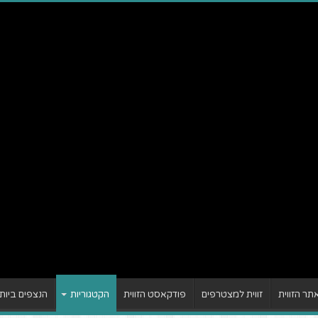
ר הזווית
זווית למצטרפים
פודקאסט הזווית
הקטגוריות
הנצפים ביות