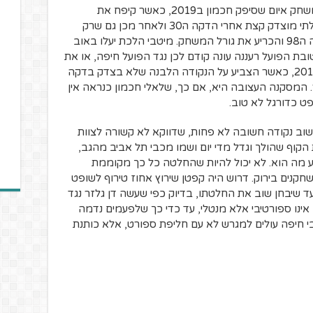
אוהדי קריית שמונה עוד כואבים את אותו משחק איום שסיפק חכמון ב2019, כאשר קיפח את
הקבוצה הצפונית, הוציא לשחקנה אדום בלתי מוצדק קצת אחרי הדקה ה30 ולאחר מכן גם שרק
פנדל בדיוני לטובת יריבתה בני יהודה בדקה ה98 והכריע את גורל המשחק. מיטבי הלכת יעלו באוב
בת הפועל רעננה עונה קודם לכן נגד הפועל חיפה, או את
מופעו של חכמון בגביע המדינה של שנת 2011, כאשר הצביע על הנקודה הלבנה שלא בצדק בדקה
ר. המסקנה העצובה היא, אם כך, שלאלי חכמון כנראה אין
ט כדורגל לא טוב.
וב נקודה חשובה לא פחות, שדווקא לא קשורה לצוות
קוף שהולך וגדל מדי יום ושמו מכבי תל אביב מהגב,
וע מה הוא. לא יכול להיות שהחלטה כל כך מקוממת
נים בירוק. דרוש היה קפטן שירוץ אחוז טירוף לשופט
ד שיבחן שוב את החלטתו, בדיוק כפי שעשה דן גלזר נגד
ינו ספורטיבי אלא מנטלי, עד כדי כך שלפעמים נדמה
בי חיפה עולים למגרש לא עם חליפת ספורט, אלא כותנת