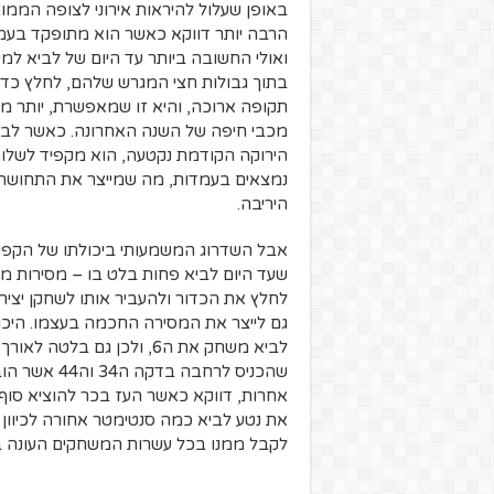
באופן שעלול להיראות אירוני לצופה הממוצ
ואולי החשובה ביותר עד היום של לביא למ
בתוך גבולות חצי המגרש שלהם, לחלץ כדו
תקופה ארוכה, והיא זו שמאפשרת, יותר מ
מכבי חיפה של השנה האחרונה. כאשר לב
הירוקה הקודמת נקטעה, הוא מקפיד לשלוח
נמצאים בעמדות, מה שמייצר את התחושה 
היריבה.
אבל השדרוג המשמעותי ביכולתו של הקפטן
שעד היום לביא פחות בלט בו – מסירות מ
לחלץ את הכדור ולהעביר אותו לשחקן יצי
גם לייצר את המסירה החכמה בעצמו. היכ
לביא משחק את ה6, ולכן גם
שהכניס לרחבה
אחרות, דווקא כאשר העז בכר להוציא סו
את נטע לביא כמה סנטימטר אחורה לכיוון
לקבל ממנו בכל עשרות המשחקים העונה בהם הוצב כ8 לצי