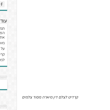
עוד 
תמי
הפל
את 
מופ
על 
קרפ
למה
קרדיט לצלם דין מיארה מסוד צלמים