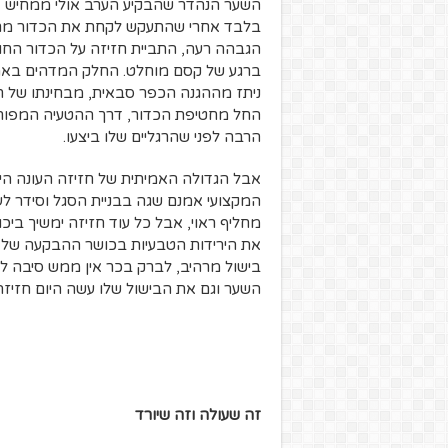
השער הנהדר שהבקיע הערב אולי ממחיש את
בלבד אחרי שהתעקש לקחת את הכדור מרז
הגבהה רעה, התביית חזיזה על הכדור החוז
ברגע של קסם מוחלט. החלק המדהים באמ
ניתז מההגנה הכפר סבאית, מבחינתו של חז
החל מחטיפת הכדור, דרך ההטעיה המפורסמ
הרבה לפני שהרגליים שלו ביצעו.
אבל הגדולה האמיתית של חזיזה העונה היא
המקצועי אמנם שגה בבניית הסגל וסידר לעצ
מחליף ראוי, אבל כל עוד חזיזה ימשיך ביכו
את הירידות הטבעיות בכושר ההבקעה של הא
בישול מרהיב, לברק בכר אין ממש סיבה ל
השער וגם את הבישול שלו עשה היום חזיז
זה שעולה וזה שיורד