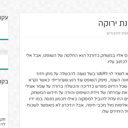
עקוב
ת ירוקה
ווית לחיבורים
חס אליו במשחק כדורגל הוא החלטה של השופט, אבל אלי
כתוב עליו.
לאחר שקיבל החלטה שנויה במחלוקת וקרא לשניר לוי לVAR בשל טענה להכשלה על מתן חזוז
ה העונה, סיפק השופט עוד רגע שערורייתי. כאשר נקרא
בקטנ
שכל הדיוט מפרש כדריכה והכשלה ברורה על עומר אצילי
את עמדתה של ניידת השיפוט והורה על חידוש המשחק.
ם הזו עלול להוביל למסקנה כאילו חכמון מנסה במו ידיו
אליפות מול מכבי חיפה, אבל הזיכרון לא מאפשר לשכוח
היחידים שלו.
תקנ
להיו