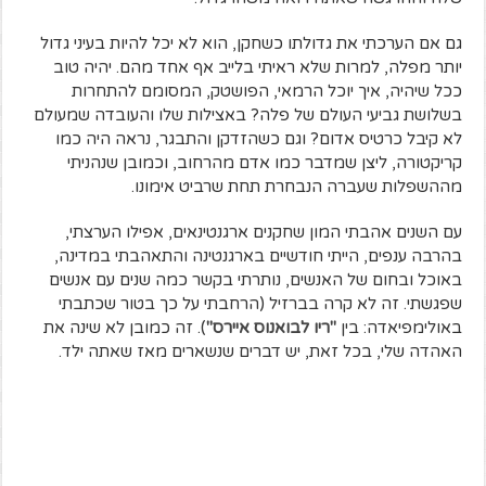
גם אם הערכתי את גדולתו כשחקן, הוא לא יכל להיות בעיני גדול
יותר מפלה, למרות שלא ראיתי בלייב אף אחד מהם. יהיה טוב
ככל שיהיה, איך יוכל הרמאי, הפושטק, המסומם להתחרות
בשלושת גביעי העולם של פלה? באצילות שלו והעובדה שמעולם
לא קיבל כרטיס אדום? וגם כשהזדקן והתבגר, נראה היה כמו
קריקטורה, ליצן שמדבר כמו אדם מהרחוב, וכמובן שנהניתי
מההשפלות שעברה הנבחרת תחת שרביט אימונו.
עם השנים אהבתי המון שחקנים ארגנטינאים, אפילו הערצתי,
בהרבה ענפים, הייתי חודשיים בארגנטינה והתאהבתי במדינה,
באוכל ובחום של האנשים, נותרתי בקשר כמה שנים עם אנשים
שפגשתי. זה לא קרה בברזיל (הרחבתי על כך בטור שכתבתי
באולימפיאדה: בין
"ריו לבואנוס איירס"
). זה כמובן לא שינה את
האהדה שלי, בכל זאת, יש דברים שנשארים מאז שאתה ילד.