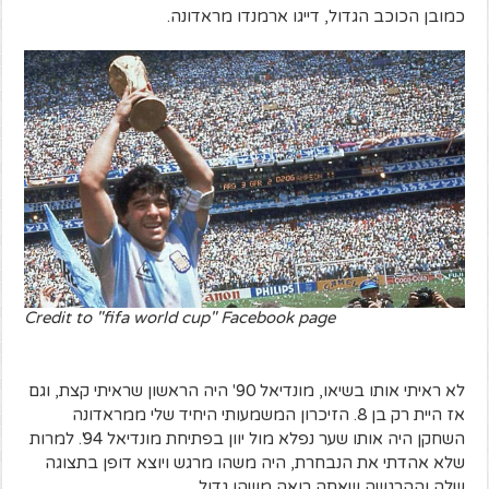
כמובן הכוכב הגדול, דייגו ארמנדו מראדונה.
Credit to "fifa world cup" Facebook page
לא ראיתי אותו בשיאו, מונדיאל 90' היה הראשון שראיתי קצת, וגם
אז היית רק בן 8. הזיכרון המשמעותי היחיד שלי ממראדונה
השחקן היה אותו שער נפלא מול יוון בפתיחת מונדיאל 94'. למרות
שלא אהדתי את הנבחרת, היה משהו מרגש ויוצא דופן בתצוגה
שלה וההרגשה שאתה רואה משהו גדול.