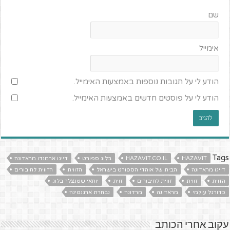
שם
אימייל
הודע לי על תגובות נוספות באמצעות האימייל.
הודע לי על פוסטים חדשים באמצעות האימייל.
Tags
HAZAVIT
HAZAVIT.CO.IL
בלוג ספורט
דייגו ארמנדו מראדונה
דייגו מראדונה
הבית של אוהדי הספורט בישראל
הזווית
הזווית לחיבורים
הזוית
זווית
זווית לחיבורים
זוית
יוחאי שטנצלר בלוג
כדורגל עולמי
מראדונה
מרדונה
נבחרת ארגנטינה
עקוב אחרי הכותב