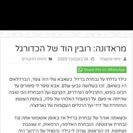
מראדונה: רובין הוד של הכדורגל
יוחאי שטנצלר
26 בנובמבר 2020
הזווית לחיבורים
Share this on WhatsApp
כילד גדלתי על נבחרת ברזיל. כשאבא שלי היה צעיר, הברזילאים
היו בשיאם, זכו בשלושה גביעי עולם. אבא סיפר לי סיפורים על
הג'וגו בוניטו, התרגילים הנהדרים, הקרקס ועל הנבחרת הכי טובה
שהייתה אי פעם. על המעמד האלוהי של פלה, בעיטת העונשין
המיוחדת של דידי ועל הרגליים העקומות של גארינצ'ה.
וכשאתה אוהד של נבחרת ברזיל אז באופן אוטומטי אתה נגד
נבחרת ארגנטינה. הנבחרת האלימה, הרמאית, זו שגונבת
ניצחונות. זה הנראטיב שהיה לי כילד. והסמל של ה"רוע" היה