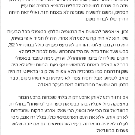
שזה מה שגרם למשטרה להחליט ולהוציא החוצה את עניין
הסמים, ומשם להשעיה שממנה לא באמת חזר. ואולי זאת הייתה
הדרך שלו לברוח משם.
נכון, אי אפשר להאשים את המאפיה והלחץ בנאפולי בכל הבעיות
שלו. הוא לא היה קדוש לפני ולא אחרי. היה לו תמיד אופי בעייתי,
הוא נזרק מברצלונה, הורחק לא מעט פעמים כולל במונדיאל 82',
כבש שער אחד גדול עם היד והתכחש שנים לכמה ילדים לא
חוקיים שנולדו לו בזמן שהתהולל, ועדיין, ממה שעבר בנאפולי
כבר לא הצליח באמת להתאושש אף פעם. המוות שלא לא היה
שוק ותדהמה כמו בטרגדיה הלא צפויה של קובי בראיינט. זה היה
כואב לשמוע, אבל יחסית צפוי, לא מפתיע ובאיזשהו מקום, כבר
מזמן מה שנשאר ממראדונה זאת בעיקר האגדה.
אם נחזור רגע לאותן ארבע דקות בלתי נשכחות ברבע הגמר
באצטקה מול אנגליה בהן כבש את שער הכי "מושחת" בתולדות
המונדיאל וגם הכי יפה וגאוני, הרי שאלו ארבע הדקות שמגדירות
לא רק אותו, אלא את העם הארגנטינאי כולו. בגלל זה אגב, מסי
לעולם לא יהיה מראדונה בעיני הארגנטינאים, גם אם יזכה שלוש
פעמים במונדיאל.