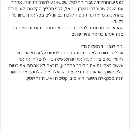
לפני שהתחלתי לעבוד החלטתי שכשאגיע לתפקיד ניהולי, אחזיר
את העגיל שהורדתי מאוזן שמאל, לפני תהליך הקליטה. לא עמדתי
בהחלטה. מראדונה הקפיד ללכת עם עגילים בכל אוזן ושעון על
כל יד.
הוא אפילו מת וחזר לחיים, כפי שהוא מספר בראיונות איתו. גם
בזה אנחנו כנראה נהיה שונים.
ומה לגבי "יד האלוהים"?
אני לא בטוח שלא הייתי נוהג כמוהו. לפחות על עצמי אני יכול
להעיד שאם צריך לעגל איזו שהיא פינה כדי להצליח, אז אני
אעשה זאת. גם אם מדובר בתחמון, כנראה לא אהסס. אני בטוח
שלא אשקר או ארמה כדי לנצח. השאלה איפה למקם את השער
הזה בסקאלת היושר, היא סובייקטיבית ואישית לחלוטין.