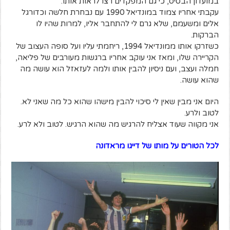
במועדון הבסיס, כי גם המפקדים רצו לראות אותו.
עקבתי אחריו צמוד במונדיאל 1990 עם נבחרת חלשה וכדורגל
אלים ומשעמם, שלא גרם לי להתחבר אליו, למרות שהיו לו
הברקות.
כשזרקו אותו ממונדיאל 1994, ריחמתי עליו ועל סופה העצוב של
הקריירה שלו, ומאז אני עוקב אחריו ברגשות מעורבים של פליאה,
חמלה ועצב, ועם ניסיון להבין אותו ולמה לעזאזל הוא עושה מה
שהוא עושה.
היום אני מבין שאין לי סיכוי להבין מישהו שהוא כל מה שאני לא.
לטוב ולרע.
אני מקווה שעוד אצליח להרגיש מה שהוא הרגיש. לטוב ולא לרע.
לכל הטורים על מותו של דייגו מראדונה