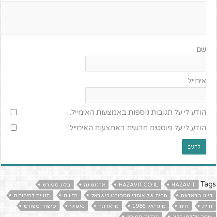
שם
אימייל
הודע לי על תגובות נוספות באמצעות האימייל.
הודע לי על פוסטים חדשים באמצעות האימייל.
Tags
HAZAVIT
HAZAVIT.CO.IL
ארגנטינה
בלוג ספורט
דייגו מראדונה
הבית של אוהדי הספורט בישראל
הזווית
הזווית לחיבורים
זווית
זוית
מונדיאל 1986
מראדונה
נאפולי
סיפורי ספורט
עופר גולדמן בלוג
תרבות ספורט