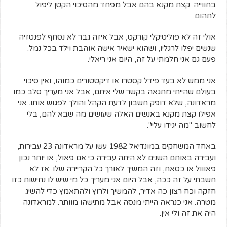
בחווייה. קצת מקנא בהם אבל מפחד מהסיכוי הקטן ליפול
לתהום.
אולי זה לא פוליטיקלי קורקט, אבל איזה גבר לא נסחף לפנטזיה
שנשים יפלו לרגליו, ושהוא ישאיר אישה אוהבת וילד בכל נמל.
פעם גם אני חלמתי על זה, היום אני ריאלי.
אני ממש לא בעד פידל קסטרו או דיקטטורים כמוהו, ואין סיכוי
בעולם שהייתי מתגאה בקשר שלי איתם, אבל אני מעריך סלב כמו
מראדונה, שלא דופק חשבון לדעת הקהל והולך לפגוש אותו. אני
אפילו קצת מקנא באנשים האלה שעושים מה שבא להם, בלי
לחשוב "מה יגידו עליי".
באחד המשחקים במונדיאל 1982 עשו על מראדונה 23 עבירות,
ועבירה באותם השנים לא היתה עבירה כי אם פאול, או יותר נכון
פאווול או כסאח, וזה המשיך לאורך כל הקריירה שלו. אז לא
חשבתי על זה ככה, אבל היום אני מעריך כל מי שיש לו נחישות כזו
חזקה וכח רצון כה אדיר, להמשיך ולרוץ ולהתאמץ כדי להשיג
מטרה. אני כנראה הייתי מנסה אבל מתישהו מוותר. למראדונה
היה את זה ולי אין.