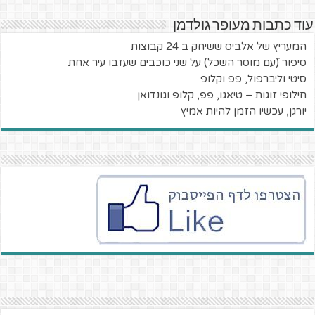
עוד כתבות מעופר גולדמן
המעריץ של אלביס ששיחק ב 24 קבוצות
סיפור ׁ(עם מוסר השכל) על שני כוכבים שעזבו עיר אחת
סיטי וליברפול, פפ וקלופ
חילופי זוגות – טיאגו, פפ, קלופ וגונדואן
יורגן, עכשיו הזמן להיות אמיץ