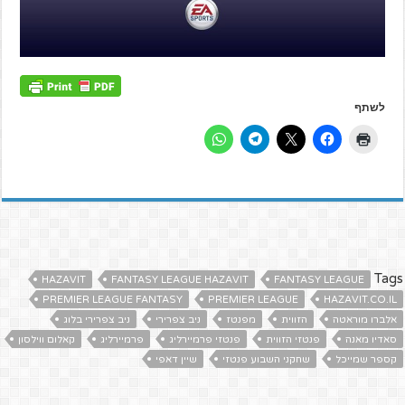
לשתף
Tags
HAZAVIT
FANTASY LEAGUE HAZAVIT
FANTASY LEAGUE
PREMIER LEAGUE FANTASY
PREMIER LEAGUE
HAZAVIT.CO.IL
אלברו מוראטה
הזווית
מפנטז
ניב צפרירי
ניב צפרירי בלוג
סאדיו מאנה
פנטזי הזווית
פנטזי פרמיירליג
פרמיירליג
קאלום ווילסון
קספר שמייכל
שחקני השבוע פנטזי
שיין דאפי