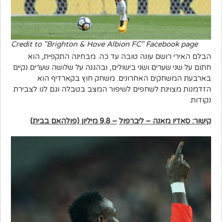
Credit to "Brighton & Hove Albion FC" Facebook page
הבלם האירי רושם עונה טובה עד כה. מבחינה התקפית, הוא
חתום על שני שערים ושני בישולים, ובהגנה על שלושה שערים נקיים
בארבעת המשחקים האחרונים. משחק חוץ בקארדיף הוא
הזדמנות מצוינת לשחפים לשיפור המצב בטבלה וגם לנו לצבירת
נקודות.
קישור:
ס
אדיו מאנ
ה
– ליברפול
– 9.8 מיליון (פולהאם בבית)