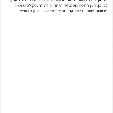
בטחון. ההילה שעטפה את המקום הייתה ממגנטת. למביני עניין,
כמובן. העין החפה מפנטזיה הייתה יכולה להעניק לסיטואציה
פרשנות פשטנית יותר. עוד מהמר מול עוד שולחן הימורים.