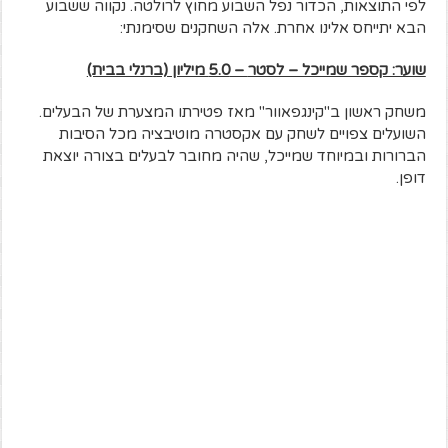
לפי התוצאות, הכדור נפל השבוע מחוץ לרולטה. נקווה ששבוע
הבא יתייחס אלינו אחרת. אלה השחקנים שסימנתי:
שוער: קספר שמייכל – לסטר
– 5.0
מיליון (ברנלי בבית)
משחק ראשון ב"קינגפאוור" מאז פטירתו המצערת של הבעלים.
השועלים צפויים לשחק עם אקסטרה מוטיבציה מכל הסיבות
הברורות ובמיוחד שמייכל, שהיה מחובר לבעלים בצורה יוצאת
דופן.