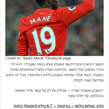
Credit to "Sadio Mané" Facebook page
הקשר המצוין נכנס לכושר שאפיין אותו בשנה שעברה. הוא חד,
מהיר ומסוכן מול השער. מרחפת מעליו ומעל המפנטזים סכנת
רוטציה, בטח אחרי שפתח השבוע בליגת האלופות, אבל זה סיכון
שלדעתי שווה לקחת.
*השבוע אשבור שגרה – אמליץ על רק על קשר אחד ואפצה
בהמלצה על חלוץ נוסף.
חלוץ: קאלום ווילסון – בורנמות'
– 6.7
מיליון (ניוק
אסל בחוץ)