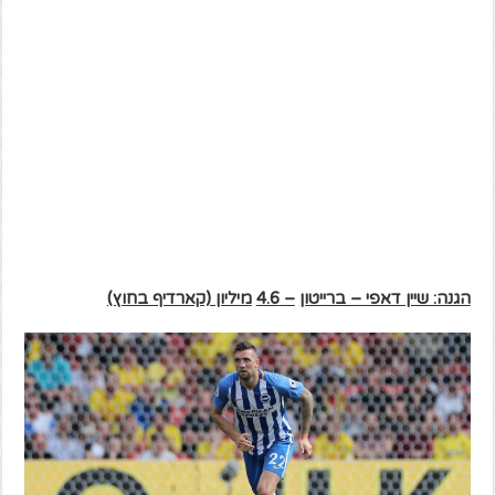
הגנה: שיין דאפי – ברייטון
– 4.6
מיליון (קארדיף בחוץ)