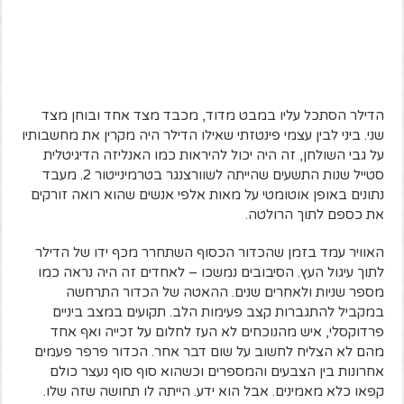
הדילר הסתכל עליו במבט מדוד, מכבד מצד אחד ובוחן מצד
שני. ביני לבין עצמי פינטזתי שאילו הדילר היה מקרין את מחשבותיו
על גבי השולחן, זה היה יכול להיראות כמו האנליזה הדיגיטלית
סטייל שנות התשעים שהייתה לשוורצנגר בטרמינייטור 2. מעבד
נתונים באופן אוטומטי על מאות אלפי אנשים שהוא רואה זורקים
את כספם לתוך הרולטה.
האוויר עמד בזמן שהכדור הכסוף השתחרר מכף ידו של הדילר
לתוך עיגול העץ. הסיבובים נמשכו – לאחדים זה היה נראה כמו
מספר שניות ולאחרים שנים. ההאטה של הכדור התרחשה
במקביל להתגברות קצב פעימות הלב. תקועים במצב ביניים
פרדוקסלי, איש מהנוכחים לא העז לחלום על זכייה ואף אחד
מהם לא הצליח לחשוב על שום דבר אחר. הכדור פרפר פעמים
אחרונות בין הצבעים והמספרים וכשהוא סוף סוף נעצר כולם
קפאו כלא מאמינים. אבל הוא ידע. הייתה לו תחושה שזה שלו.