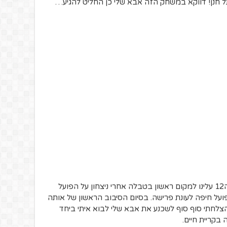
 חנן! דווקא במשחק הזה אבא שלי כן החליט להגיע…
את עונת 1982/83 פתחנו נהדר ובמחזור ה12 עלינו למקום ראשון בטבלה אחרי ניצחון על הפועל
ועל חיפה לעונת פרישה. בסיום הסיבוב הראשון של אותה
נה סיימנו במקום שני, ואז במחזור ה23 הצלחתי סוף סוף לשכנע את אבא שלי לבוא איתי ביחד
 בקריית חיים.