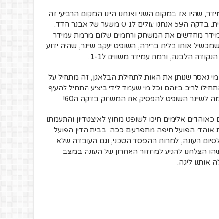
, שהיו אז במקום השני ואנחנו היינו המקום הרביעי זה
היה סוג של משחק צמרת של הליגה הארצית. בדקה ה59 אנחנו עולים ל1 0 משער של אבנר חדד.
 עמידר מחדשים את המשחק ורחמים שלום מרמת עמידר
ול בומה וינברג שמכשיל אותו בלית ברירה, השופט יעקב שיינר, שהיה ידוע
ודה הלבנה, ורמת עמידר משווים ל1-1.
זמי נאסר שנותן את האות לתחילת הבלאגן, זה מתחיל על
ילו לריב בינהם וכל מי שעמד לידי ביציע התחיל להעיף
רמה לשיינר השופט להפסיק את המשחק בדקה ה60!
ם כאוהדים אלימים חיכו לשופט מחוץ לאיצטדיון והתעמתו
אוהדי הפועל חיפה מתפרעים ככה, בבית הדין הפועל
לסיום העונה, למרות ההפסד הטכני, וגם העובדה שלא
כשהו הצלחנו להגיע למחזור האחרון של העונה במצב
ה אותנו ליגה.