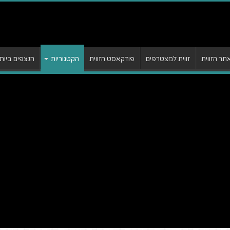
ר הזווית
זווית למצטרפים
פודקאסט הזווית
הקטגוריות
הנצפים ביות