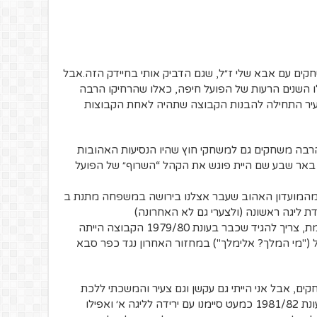
מגיע קבוע למשחקים עם אבא שלי ז״ל, שגם הדביק אותי בחיידק הזה.אבל
70, תחילת שנות ה80, התחילו השנים הרעות של הפועל חיפה, כאלו שהרחיקו הרבה
עיר התחילה להבנות הקבוצה שתהיה לאחת הקבוצות
א שלי להרבה משחקים גם למשחקי חוץ שהיו הנסיעות האהובות
, באר שבע שם היית פוגש את הקהל “השרוף״ של הפועל
וה וקיבלתי מהמועדון האהוב שעבר אצלנו בירושה במשפחה מתנת ב
 ליגה ראשונה (ולצערי גם לא האחרונה)
בהיסטוריה של המועדון (מ1924). את האמת, צריך להגיד שכבר בעונת 1979/80 הקבוצה הייתה
ל ("מי המלך? אלימלך") במחזור האחרון נגד כפר סבא
ים, אבל אני הייתי גם עקשן וגם צעיר והמשכתי ללכת
לבד. את העונה הראשונה בליגה הארצית עונת 1981/82 כמעט סיימנו עם ירידה לליגה א׳ ואפילו