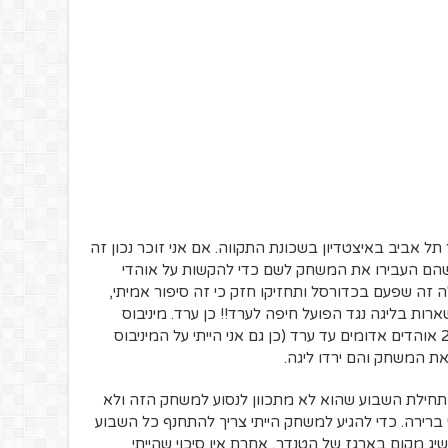
 אביב באיצטדיון בשכונת התקווה. אם אני זוכר נכון זה
שהם העבירו את המשחק לשם כדי להקשות על אוהדי
ה זה שפעם בכדורסל ותחזיקו חזק כי זה סיפור אמיתי,
רות בליגה נגד הפועל חיפה לערד!! כן ערד. מיניבוס
שיצא מהאולם ברוממה הצליח להביא כ20 אוהדים אדומים עד ערד (כן גם אני הייתי על המיניבוס
את המשחק והם ירדו ליגה.
בתחילת השבוע שהוא לא מתכוון לנסוע למשחק הזה ולא
לי ברירה. כדי להגיע למשחק הייתי צריך להתחנף כל השבוע
השיג מקום בארגז של הטנדר, אחרת אין סיכוי שהייתי