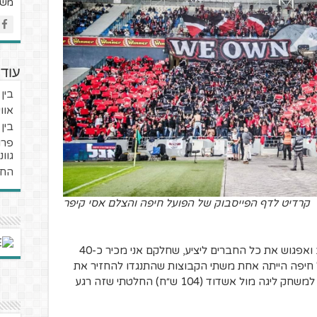
מש
עוד
בין
אוו
בין
גוו
החי
קרדיט לדף הפייסבוק של הפועל חיפה והצלם אסי קיפר
עוד רגע אני אראה את הקבוצה שלי מקרוב ואפגוש את כל החברים ליציע, שחלקם אני מכיר כ-40
 חיפה הייתה אחת משתי הקבוצות שהתנגדו להחזיר את
הקהל למגרשים ולמרות המחיר הלא הגיוני למשחק ליגה מול אשדוד (104 ש״ח) החלטתי שזה רגע