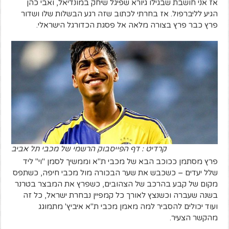
אז אני חושבת שבגילו גיורא שפיגל שיחק במונדיאל, ואבי כהן
הגיע לליברפול. אז בחרתי לכתוב שזה רגע הבשלות שלו ושדור
פרץ כבר פרץ בצורה מלאה אל פסגת הכדורגל הישראלי.
קרדיט : דף הפייסבוק הרשמי של מכבי תל אביב
פרץ מסתמן ככוכב הבא של מכבי ת"א וממשיך לסמן "וי" ליד
שלל יעדים – כשכבש את שער הבכורה מול מכבי חיפה, כשתפס
מקום של קבע בהרכב של הצהובים, כשפרץ את המבצר בטרנר
בשנה שעברה וכשנצץ לאורך כל קמפיין נבחרת ישראל, כל זה
ועוד יכולים להסביר למה מאמן מכבי ת"א איביץ' מתמוגג
מהקשר הצעיר.