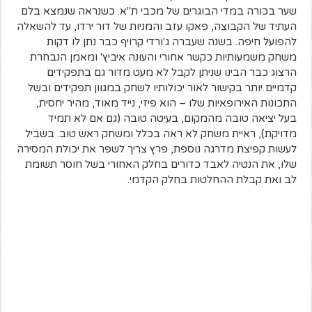
שער בכורה במדי הבוגרים של מכבי ת"א. כשנראה שנמצא בלם
העתיד של הקבוצה, פאקו עזב והמניות של דור ירדו, עד להשאלה
להפועל חיפה. בשנה שעברה ג'ורדי קרויף כבר נתן לו דקות
משחק משמעותיות כקשר אחורי והעונה איביץ' ומאמן הנבחרת
הרצוג כבר הבינו שניתן לקבל לא מעט מדור גם בתפקידים
קדמיים יותר בקישור לאור יכולותיו לשחק במגוון תפקידים ובשל
התכונות האירופאיות שלו – הוא פיזי, נייד מאוד, מהיר יחסית,
בעל יציאה טובה מהמקום, בעיטה טובה (גם אם לא תמיד
מדויקת), ראיית משחק לא ראה בכלל ומשחק ראש טוב. בשביל
לעשות קפיצת מדרגה נוספת, פרץ צריך לשפר את יכולת המסירה
שלו, את הנטיה לאבד כדורים בחלק האחורי בשל חוסר תשומת
לב ואת קבלת ההחלטות בחלק הקדמי.