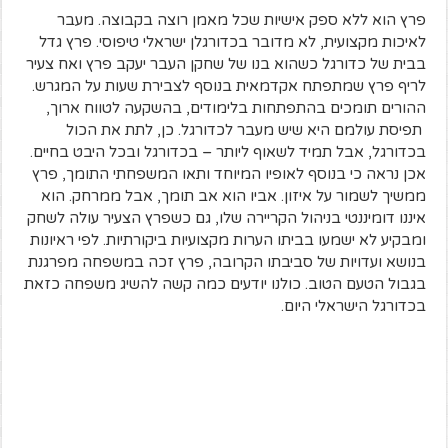
פרץ הוא ללא ספק אישיות שכל מאמן רוצה בקבוצה. מעבר
לאיכות מקצועית, לא מדובר בכדורגלן ישראלי טיפוסי. פרץ גדל
בבית של כדורגל כשהוא בנו של שחקן העבר יעקב פרץ ואח צעיר
לריף פרץ שמתפתח אקדמאית בנוסף לצבירת שעות על המגרש.
ההורים תומכים בהתפתחות בלימודים, בהשקעה לטווח ארוך,
תפיסת עולמם היא שיש מעבר לכדורגל. כן, לתת את הכול
בכדורגל, אבל תמיד לשאוף ליותר – בכדורגל ובכל היבט בחיים.
אכן נראה כי בנוסף לאופיו המיוחד ותאו המשפחתי התומך, פרץ
ממשיך לשמור על איזון. אביו הוא אב תומך, אבל ממרחק. הוא
איננו דומיננטי בניהול הקריירה שלו, גם כשפרץ הצעיר עולה לשחק
ומבקיע לא ישמעו בביתו הערות מקצועיות ביקורתיות. לפי ראיונות
בנושא ועדויות של סביבתו הקרובה, פרץ זכה במשפחה מפרגנת
בגבול הטעם הטוב. כולנו יודעים כמה קשה להשיג משפחה כזאת
בכדורגל הישראלי היום.