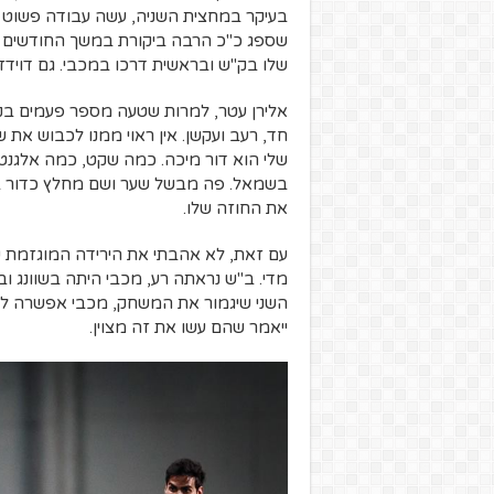
בעיקר במחצית השניה, עשה עבודה פשוט מ
שספג כ"כ הרבה ביקורת במשך החודשים הא
שלו בק"ש ובראשית דרכו במכבי. גם דויד
אלירן עטר, למרות שטעה מספר פעמים בק
חד, רעב ועקשן. אין ראוי ממנו לכבוש את
שלי הוא דור מיכה. כמה שקט, כמה אלגנטי
בשמאל. פה מבשל שער ושם מחלץ כדור ב
את החוזה שלו.
עם זאת, לא אהבתי את הירידה המוגזמת 
מדי. ב"ש נראתה רע, מכבי היתה בשוונג ו
השני שיגמור את המשחק, מכבי אפשרה לב"ש
ייאמר שהם עשו את זה מצוין.