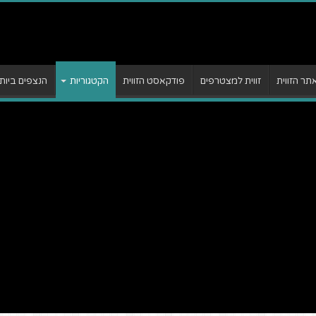
ר הזווית
זווית למצטרפים
פודקאסט הזווית
הקטגוריות
הנצפים ביות