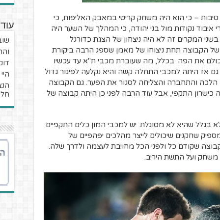
בות – כי הוא היה משחק קריטי במאבק האליפות, כי
עוד 
 איבוד נקודות מול בני יהודה, כי המהלך של השער היה
 בשני המקרים זה לא היה ניצחון של הצגת כדורגל
שוב
של הקבוצה תחת ניצוחו של מאמן שספג הרבה ביקורת
והר
לכולם את הפה. בכלל, מה שעוברת מכבי ת"א עד עכשיו
דוק
 גם אז היתה למכבי התחלה קשה והיא נקלעה לפיגור גדול
היי
הלכה והתחברה והצליחה לסגור את הפער. גם הקבוצה
הנצ
 כישרון התקפי, אבל עוד הרבה לפני כן היתה קבוצה של
חלק
לא בגלל שהיא לא מסוגלת. יש למכבי המון כלים התקפיים
ספיק שחקנים שיכולים לייצר מהלכים יפהפיים של
קבוצה שקודם כל ולפני הכל מחויבת לעצמה ולדרך שלה.
משחק ועל התשת היריב.