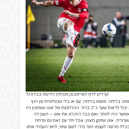
קרדיט לדף הפייסבוק מנהלת הליגות בכדורגל
 בדיחה. פשוט בדיחה. עם או בלי טכנולוגיית עין הנץ
 שצוות של 6 שופטים לא יכול לראות שער כ"כ ברור. ההרחקות של אוגו ושפונגין היו
שר היה לוותר. ואם כבר הזכרנו את אוגו – העובדה
רוריה. אוגו שחקן מצוין, אבל יחד עם זאת גם פרחח
 מרשה לעצמו יותר מדי. לשם שינוי, ליאני העמיד אותו