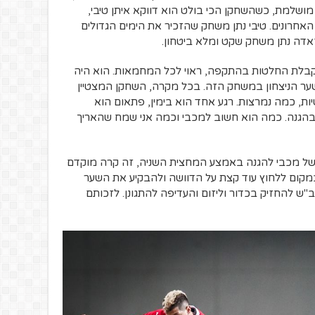
ושלמת, כשהשחקן הכי בולט הוא דווקא איתן טיבי,
חרונים. טיבי נתן משחק שהזכיר את הימים הגדולים
זאדה נתן משחק שקט ומלא ביטחון.
בלת החלטות בהתקפה, ראוי לכל המחמאות. הוא היה
 שער הניצחון במשחק הזה. בכל מקרה, השחקן המצטיין
ות, כמה נמרצות. רגע אחד הוא בימין, פתאום הוא
הגנה. כמה הוא חשוב למכבי וכמה אני שמח שהאריך
של מכבי להגנה באמצע המחצית השניה, זה קרה מוקדם
במקום ללחוץ עוד קצת על הדוושה ולהבקיע את השער
 להחזיק בכדור וליזום והעדיפה להתגונן. לזכותם