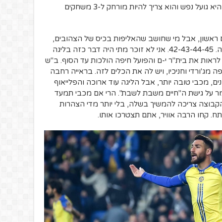
במקום באופן חד-משמעי. ההתנהגות שלו היא גועל נפש והוא צריך להיות מורחק ל-3 משחקים
ם ראשון, אבל מי שחושב שהאליפות בכיס של הצהובים,
שיחשוב שוב. רק תסתכלו על צמרת הטבלה. 42-43-44-45. אני לא זוכר מתי היה דבר כזה בליגה
לראות את בית"ר י-ם והפועל חיפה הולכות עד הסוף. ב"ש
ורדי וחניכיו, ויש לה את הכלים לזה. בראייה רחבה
ם, מכבי טובה יותר, אבל הליגה עוד ארוכה והפלייאוף
מר על גישת ה"חיים משבת לשבת". הרי אם מכבי תמעד
 הקבוצה צריכה להמשיך בשלה, בלי יותר מדי הצהרות
תח. קחו הרבה אוויר, אתם תצטרכו אותו.