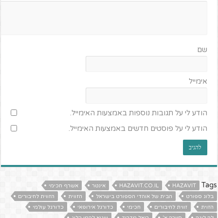
שם
אימייל
הודע לי על תגובות נוספות באמצעות האימייל.
הודע לי על פוסטים חדשים באמצעות האימייל.
Tags
HAZAVIT
HAZAVIT.CO.IL
אינטר
אשרף חכימי
בלוג ספורט
הבית של אוהדי הספורט בישראל
הזווית
הזווית לחיבורים
הזוית
זווית לחיבורים
חכימי
כדורגל אירופאי
כדורגל עולמי
לה ליגה
סיירה א'
ריאל מדריד
שגיא להמן בלוג