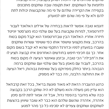
נלחמות על השחקנים. זאת תקופה שבה שחקנים מתכננים
בקפידה את הקריירה שלהם על פי מה שהקבוצות יכולות לתת
להם ולא על פי מה שהם יתנו למועדון.
דוגמא טובה אפשר לראות בבחירה של ארלינג האלאנד לעבור
לדורטמונד, למרות שקבוצת בעל שם עולמי כמו מנצ'סטר יונייטד
חיזרה אחריו. האלאנד הבין שבדורטמונד הוא יקבל מקום בטוח
בהרכב, צוות מקצועי שישפר אותו כפי ששיפר עשרות שחקנים
שעברו במועדון לפניו וכדורגל התקפי שהוא לא יקבל בשום מקום
אחר. כך גם חכימי חיפש בחודשים האחרונים איזו קבוצה תציע לו
את ה"חבילה" הכי טובה, ובזמן שאינטר הציעה לו מקום בטוח
בהרכב, לעבוד עם מאמן בעל שם עולמי ועם שחקנים ברמה
הגבוהה ביותר כחלק מפרויקט בעל שאיפות גבוהות, ריאל הציעה
לו את החולצה הלבנה, וזה כבר לא מספיק.
כרגע ההעברה הזאת לא מאוד פוגעת בריאל, בכל זאת קרבחאל
הוא עדיין מגן מעולה והוא מעולם לא היה שחקן הרכב בקבוצה
ככה שלא מדובר בהפסד גדול, אבל זה אמור לתת להם סימן
אזהרה, אזהרה שהשם שלהם הוא כבר לא שובר שיוויון בהצעות
לשחקנים ושחקנים צעירים לא יסכימו כל כך מהר לפגוע