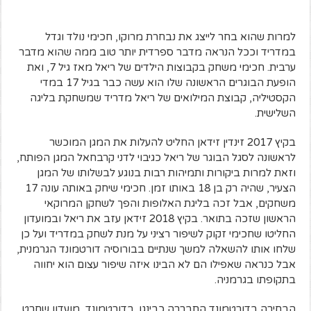
למרות שהוא בחר לייצג את נבחרת מרוקו, חכימי נולד וגדל
במדריד וככל הנראה מדבר ספרדית יותר טוב ממה שהוא מדבר
ערבית. חכימי משחק בקבוצות הילדים של ריאל מאז גיל 7, ואת
הופעת הבוגרים הראשונה שלו הוא עשה כבר בגיל 17 במדי
הקסטיליה, קבוצת המילואים של ריאל מדריד שמשחקת בליגה
השלישית.
בקיץ 2017 זינדין זידאן החליט להעלות את המגן המוכשר
לראשונה לסגל הבוגר של ריאל כגיבוי לדני קרבחאל המגן הפותח,
וזאת למרות ביקורות ותמיהות רבות בנוגע לבשלותו של המגן
הצעיר, שהיה רק בן 18 באותו זמן. חכימי שיחק באותה עונה 17
משחקים, אבל זכה בליגת האלופות והפך לשחקן המרוקאי
הראשון שזכה בתואר. בקיץ 2018 זידאן עזב את ריאל ובמועדון
החליטו שחכימי זקוק לשיפור רציני על מנת לשחק במדריד ועל כן
שלחו אותו להשאלה למשך שנתיים בבורוסיה דורטמונד הגרמנית,
אבל כנראה שאפילו הם לא הבינו איזה שיפור עצום הוא יחווה
בתקופתו בגרמניה.
הבחירה בדורטמונד התבררה כבינגו. בדורטמונד, מועדון שחרט