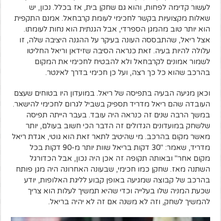
לעשור קדימה לפחות, והוא גם שחקן בית, אז בכלל. נכון, יש
שאלות מקצועיות בקשר לחכימי לעומת קרבחאל. אמנם התקפית
הוא יותר טוב מהמגן הספרדי, אבל הגנתית הוא נחות לעומתו.
אצל ריאל, שהתבססה העונה בעיקר על ההגנה היציבה שלה, זו
עלולה להיות בעיה. זאת כנראה הסיבה שזידאן וריאל החליטו
לשמור אמונים לקרבחאל ולא להבטיח לחכימי את המקום
בהרכב שהוא כל כך רצה, ועל כן חכימי בדרך לאינטר.
וכאן מגיעה הבעיה בתפיסה של ריאל. במועדון היו בטוחים שעצם
העובדה שהם ריאל מדריד תספיק בשביל לגרום לחכימי להישאר.
במשך הרבה שנים זה כנראה היה עובד. בעבר הייתה תפיסה
שלשחק במועדונים הגדולים זה הדבר הכי חשוב בעולם, יותר
מאשר מקום בהרכב. מי שהיטיב לתאר זאת הוא גוטי, אגדת ריאל
מדריד, שאמר: "30 דקות בריאל שוות יותר מ-90 דקות בכל
מקום אחר" ובאותה תקופה זה אכן היה נכון, אבל הכדורגל
השתנה מאז. שחקן כמו חכימי, שבעונה האחרונה היה מגן פותח
בהרכב של קבוצה שמגיעה באופן קבוע לליגת האלופות, יודע
שכעת המניה שלו בעלייה וכדי שהיא תמשיך לעלות הוא צריך
להמשיך לשחק, וזה לא משנה אם זה לא יהיה בריאל.