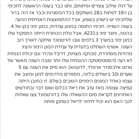
על דגלו שילוב צעירים ופיתוחם, נתנו כבר בעונה הראשונה לחכימי
בן ה19 לפתוח ב28 משחקים בכל המסגרות וכבר אז היה ברור
שלחכימי יש כישרון בשפע, אבל ההתפוצצות האמיתית הגיעה
בעונה השנייה. חכימי התנסה במגוון עמדות, כמגן ימני בקו של 4
בהגנה, ווינגר ימני ב4231, אבל גולת הכותרת הייתה התפקוד שלו
כמגן ימני במערך 3 בלמים שבו דורטמונד שיחקה לאורך רוב
העונה. אשרף השתלט בלעדית על עמדת המגן הימני והציג
מהירות מסחררת, טכניקה מצוינת, דריבל ונהדר וגם יכולת הגנתית
לא רעה (הסטטיסטיקה ההגנתית שלו יותר טובה העונה מאשר של
טרנט אלכסנדר ארנולד, לדוגמא). הוא סיים את העונה עם 5
שערים ו10 בישולים בליגה, מספרים מדהימים למגן ומיצב את
עצמו כאחד המגנים הימניים הטובים בעולם. זו כמובן הייתה
קפיצה עצומה מאז עזב את ריאל ככלום ושום דבר ובחודשים
האחרונים לקראת סיום ההשאלה שלו בדורטמונד צצו שאלות
לגבי האם הוא יכול לחזור לריאל כשחקן פותח.