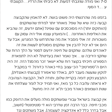
7-0 ואני מודה שניגבתי דמעות. לא כיביתי את הרדיו… הקשבתי
ע…..ד הסוף.
בזמנו מה שהרגשתי היה פשוט בושה. לא להאמין שהקבוצה
קבעה כזה שיא של שפל. מאוחר יותר למדתי שהשחקנים
(הוותיקים יותר) היו מסוכסכים עם שפיגל (אתם יודעים, זה שהביא
את האליפות האחרונה…) והמועדון עצמו אולי היה עסוק עם
משכורות. זה אולי מסביר את מה שהתרחש על המגרש, אבל עד
היום אני לא יכול להבין איך שחקנים מסוגלים לעשות את זה
לאוהדים שלהם. שחקנים של חיפה יודעים לספר על הלך הרוח של
שחקני היריבה ש… איך נאמר זאת בעדינות? לא היה לתפארת
הספורט. חיכיתי בקוצר רוח שלא יישאר זכר מהסגל הזה. זה היה
היום ה"ספורטיבי" הכי עצוב בחיי כאוהד כדורגל. די במקביל
לניקיון שנעשה מעבר לים, באולד טראפורד (קבוצתי האנגלית),
התבצע ניקיון דומה בקריית שלום, ותודה לאל, הקבוצה הצהובה
לא נראתה עלובה כל כך מאז, ואני תמיד יכול לומר שצלחתי את
שנות השמונים כאוהד מכבי ת"א. זה היה מחשל.
אין קבוצה בישראל עבורי שמשחקים מולה מעלים את הדופק כמו
מכבי חיפה. כבר הרבה זמן שדרבי הוא די סנטימנטלי (חשוב,
אבל בדרך כלל לא אינדיקציה לעוצמה), אבל משחקים נגד