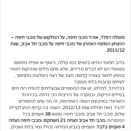
מוטלה רפלד, אוהד מכבי חיפה, על המלקוש של מכבי חיפה –
הניצחון הסתמי האחרון של מכבי חיפה על מכבי תל אביב, עונת
2011/12
ברוב תחומי החיים ביטויים כמו קללה, כישוף או אפילו מחסום
מנטאלי הם לא דברים מדידים, אלא סתם מילים שנזרקות לאוויר
בניסיון לתאר בצורה קלושה מצב של רצף כישלונות מתמשך,
לעיתים קרובות בלתי מוסבר.
בכדורגל, למזלנו, יש את המספרים שמצליחים להפיח רוח חיים
במילים הריקות, ובמקרה של היריבות הכי גדולה בכדורגל
הישראלי בארבעים השנה האחרונות, זה מה שיש למספרים
להגיד: מאז תחילת עונת 2012/13, העונה בה קרויף הגיע לקריית
שלום, מכבי תל אביב ומכבי חיפה נפגשו
38
פעמים בכל
המסגרות.
מכבי תל אביב ניצחה 21 משחקים
ו
מכבי חיפה ניצחה
4 פעמים בלבד.
פעמיים בגביע המדינה (כולל גמר בלתי נשכח),