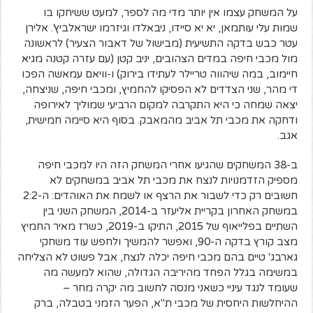
על המשחק עצמו אין יותר מדי מה לספר, למעט ששיחקו בו
שמות עלי עותמאן, יא יא סיידו, ניבאלדו וגיזרמו ישראלביץ'. אלירן
עטר כבש בדקה התשיעית (מבישול של דאבור הצעיר) לראשונה
מול מכבי חיפה במדים הצהובים, יניב קטן (עם עזרה קטנה מגיא
חיימוב, במה שיהווה טריילר לעתידו בירוק) ו-וויאם עמאשה הפכו
די מהר, שני הצדדים לא הפסיקו להחמיץ, ומכבי חיפה, שניצחה,
יצאה שמחה כי היא התקרבה למקום הרביעי שמוליך לאירופה
ודחקה את מכבי תל אביב מהמאבק. בסוף היא סיימה חמישית,
אגב.
ב-38 המשחקים שהגיעו אחרי המשחק הזה היו למכבי חיפה
מספיק הזדמנויות לנצח את מכבי תל אביב במשחקים לא
חשובים רק כדי לשבור את הרצף או לשמח את האוהדים: ה-2:2
במשחק האחרון בקריית אליעזר ב-2014, המשחק השני בין
השתיים בפלייאוף של 2015, התיקו ב-2019, כשרז מאיר החמיץ
מצב קורץ בדקה ה-90, ואפשר להמשיך ולחפש עוד משחקי
גארבג' טיים בהם מכבי חיפה יכלה לנצח, אבל פשוט לא הצליחה
במשימה בגלל הפחד מהיריבה הגדולה, שהוא למעשה מה
שעומד לנגד עיניי כשאני מנסה לחשוב מה יקרה מחר –
ההיחלשות היחסית של מכבי ת"א, הפער הזמני בטבלה, ברק