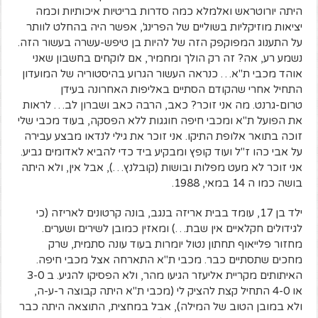
היתה יורוטראש ואלמלא כמה סדרות בריטיות איכותיות וכמה
יציאות מוזיקליות בשוליים של הפרינג', אפשר היה בהחלט לוותר
על התענוג המפוקפק הזה של להיות בן טיפש-עשרה בעשור הזה.
נשמע רע, אה? זה רק הולך ומחמיר, אם לוקחים בחשבון שאני
אוהד מכבי ת"א… כנראה העשור הגרוע בהיסטוריה של המועדון
התחיל אחרי שהקודם הסתיים באליפות האחרונה בעידן
טרום-גרנט. מה אני זוכר? כאב, הרבה כאב ושברון לב… לראות
את הפועל ת"א ומכבי חיפה חוגגות ללא הפסקה, בעוד מכבי שלי
זוכה בתואר אלופת התיקו. אני זוכר את גילי לנדאו מבצע עבירה
על אבי כהו ז"ל ועוד קופץ ומבקיע ביד כדי להביא לאדומים גביע.
אני זוכר לא מעט מפלות ובושות (קובלנץ…), אבל אין, ולא היתה
בושה כמו ה 14 במאי, 1988.
ילד בן 17, עומד בבית אריזה בנגב, בונה קרטונים לאריזה (כי
לגידולים חקלאיים אין שבת…) ומאזין כמובן לשירים ושערים.
מחזור פלייאוף תחתון נטול יומרות בעוד עונה סתמית, שרק
מחכים שתסתיים כבר. מכבי ת"א התארחה אצל מכבי חיפה.
האיתותים מקריית אליעזר הגיעו מהר, ולא הפסיקו להגיע. ב 3-0
או 4-0 התחיל קצת להציק לי (מכבי ת"א היתה קבוצה ר-ע-ה,
ולא במובן הטוב של המילה), אבל במחצית, התוצאה היתה כבר