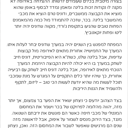
בצורה מיטבית בכלים שעומדים לרשותו. ההצלחה באירופה לא
מקנה לו נקודות זכות בליגה ומאמן נמדד לבסוף באופן שהוא
מוציא את הקבוצה ממשברים, ודוניס טרם הוציא את מכבי
מהמשבר בליגה. בכר, שזכה להתמודד מול כמה מהמאמנים
הפחות טובים שהגיעו בתקופת ג'ורדי, מקווה שדוניס יהיה יותר
ליטו ופחות יוקאנוביץ'.
המפתח למפגש בין השניים יהיה במערך שדוניס יבחר לעלות איתו.
המערך של החמישייה אחורית מתאים לאירופה מול קבוצות
עדיפות, אבל בליגה שלנו, כשת"א היא הפייבוריטית, דוניס חייב
לשחק במערך בו היא יכולה להיות הקבוצה היוזמת. המערך
הנוכחי מתאים לאירופה, אבל בליגה דוניס חייב לשחק עם רביעייה
אחורית, כך שיהיו יותר כלים התקפיים על המגרש על מנת שמכבי
תוכל לעשות מה שהיא יודעת לעשות הכי טוב – ליזום, לתקוף
ולהשמיד את הגנות היריבות.
בצד הצהוב יודעים כי ניצחון ישאיר את הפער בר צמצום, אך יותר
מזה, יהווה מהלומה לפרויקט של בכר וישמר את המחסום
המנטלי של מכבי חיפה כאשר הם פוגשים את יריבתם השנואה.
מנגד, בצד הירוק מנסים לשמור על איפוק, אבל לראשונה מזה
שנים הם מרגישים שאפשר לשבור את המחסום הזה. ואכן, ניצחון