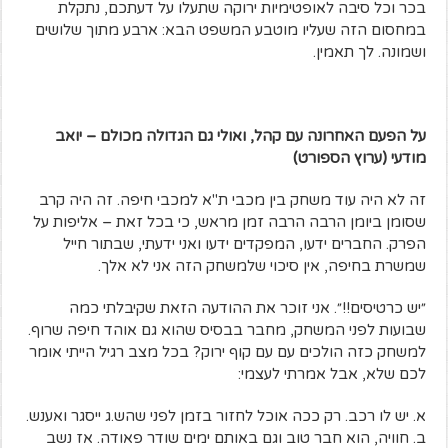
בכר וכל סיבה לאופטימיות ירוקה שתעלו על דעתכם, נתקלת
במחסום הזה שעליו מוטבע המשפט הבא: ארבע מתוך שלושים
ושמונה. לך תאמין.
על הפעם האחרונה עם קהל, ואולי גם הגדולה מכולם – יואב
מודעי (ערוץ הספורט)
זה לא היה עוד משחק בין מכבי ת"א למכבי חיפה. זה היה קרב
שסומן ביומן הרבה הרבה זמן מראש, כי בכל זאת – אליפות על
הפרק. החברים ידעו, המפקדים ידעו ואני ידעתי, שבתור חייל
שמשרת בחיפה, אין סיכוי שלמשחק הזה אני לא אלך.
״יש כרטיסים!!״. אני זוכר את ההודעה הזאת שקיבלתי כמה
שבועות לפני המשחק, מחבר בבסיס שהוא גם אוהד חיפה שרוף.
למשחק כזה הולכים עם עם קוף ירוק? בכל מצב רגיל הייתי אומר
לכם שלא, אבל אמרתי לעצמי:
א. יש לו רכב. רק ככה אוכל לחזור בזמן לפני שהש.ג ייסגר ואענש.
ב. חוויה, הוא חבר טוב וגם באותם ימים שודר פאודה. אז נשב