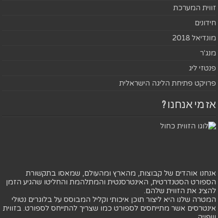
זווית המערכת
חידונים
מונדיאל 2018
מנג'ר
פנטזי ליג
פרויקט פתיחת הליגה הישראלית
אז מי אנחנו ?
אנחנו אוהדים של קבוצות, מהארץ ומהעולם, שמאסו בתקשורת
הספורט הסטנדרטית, האינטרסנטית והמתלהמת והחליטו שהגיע הזמן
להציג את הזווית שלהם.
המטרה שלנו היא ליצור תוכן איכותי וקליל המבוסס על בלוגרים נטולי
אינטרסים אשר מתייחסים לספורט כמו שצריך להתייחס לספורט. בזווית
שפויה.