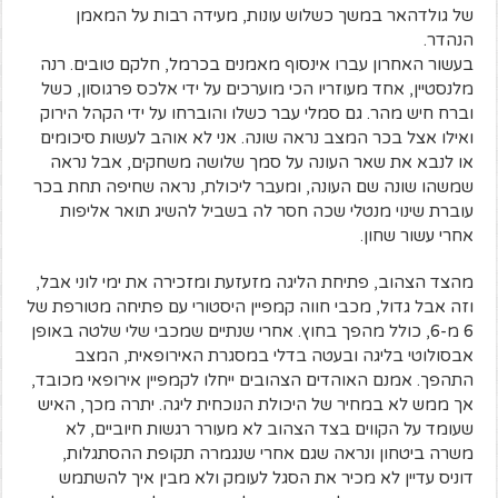
של גולדהאר במשך כשלוש עונות, מעידה רבות על המאמן
הנהדר.
בעשור האחרון עברו אינסוף מאמנים בכרמל, חלקם טובים. רנה
מלנסטיין, אחד מעוזריו הכי מוערכים על ידי אלכס פרגוסון, כשל
וברח חיש מהר. גם סמלי עבר כשלו והוברחו על ידי הקהל הירוק
ואילו אצל בכר המצב נראה שונה. אני לא אוהב לעשות סיכומים
או לנבא את שאר העונה על סמך שלושה משחקים, אבל נראה
שמשהו שונה שם העונה, ומעבר ליכולת, נראה שחיפה תחת בכר
עוברת שינוי מנטלי שכה חסר לה בשביל להשיג תואר אליפות
אחרי עשור שחון.
מהצד הצהוב, פתיחת הליגה מזעזעת ומזכירה את ימי לוני אבל,
וזה אבל גדול, מכבי חווה קמפיין היסטורי עם פתיחה מטורפת של
6 מ-6, כולל מהפך בחוץ. אחרי שנתיים שמכבי שלי שלטה באופן
אבסולוטי בליגה ובעטה בדלי במסגרת האירופאית, המצב
התהפך. אמנם האוהדים הצהובים ייחלו לקמפיין אירופאי מכובד,
אך ממש לא במחיר של היכולת הנוכחית ליגה. יתרה מכך, האיש
שעומד על הקווים בצד הצהוב לא מעורר רגשות חיוביים, לא
משרה ביטחון ונראה שגם אחרי שנגמרה תקופת ההסתגלות,
דוניס עדיין לא מכיר את הסגל לעומק ולא מבין איך להשתמש