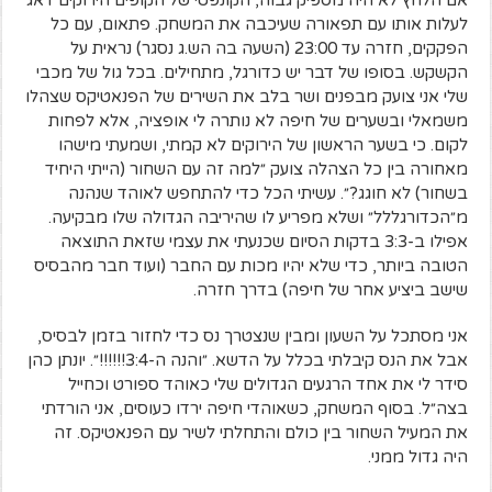
לעלות אותו עם תפאורה שעיכבה את המשחק. פתאום, עם כל
הפקקים, חזרה עד 23:00 (השעה בה הש.ג נסגר) נראית על
הקשקש. בסופו של דבר יש כדורגל, מתחילים. בכל גול של מכבי
שלי אני צועק מבפנים ושר בלב את השירים של הפנאטיקס שצהלו
משמאלי ובשערים של חיפה לא נותרה לי אופציה, אלא לפחות
לקום. כי בשער הראשון של הירוקים לא קמתי, ושמעתי מישהו
מאחורה בין כל הצהלה צועק ״למה זה עם השחור (הייתי היחיד
בשחור) לא חוגג?״. עשיתי הכל כדי להתחפש לאוהד שנהנה
מ״הכדורגללל״ ושלא מפריע לו שהיריבה הגדולה שלו מבקיעה.
אפילו ב-3:3 בדקות הסיום שכנעתי את עצמי שזאת התוצאה
הטובה ביותר, כדי שלא יהיו מכות עם החבר (ועוד חבר מהבסיס
שישב ביציע אחר של חיפה) בדרך חזרה.
אני מסתכל על השעון ומבין שנצטרך נס כדי לחזור בזמן לבסיס,
אבל את הנס קיבלתי בכלל על הדשא. ״והנה ה-3:4!!!!!!״. יונתן כהן
סידר לי את אחד הרגעים הגדולים שלי כאוהד ספורט וכחייל
בצה״ל. בסוף המשחק, כשאוהדי חיפה ירדו כעוסים, אני הורדתי
את המעיל השחור בין כולם והתחלתי לשיר עם הפנאטיקס. זה
היה גדול ממני.