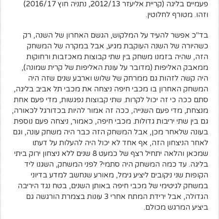
פעמיים בליגה (קריית אליעזר 2012/13, נתניה חוץ 2016/17)
וזהו. מטורף לחלוטין.
בד"כ אפשר להעיד על המלקוש, הגשם האחרון של השנה, רק
כשהיורה של השנה העוקבת מגיע, אבל במקרה של המשחק
הזה, שהיה בזמנו משחק בין שתי קבוצות מאכזבות ורחוקות
ממאבק האליפות (מדובר על עונת האליפות של קרית שמונה),
היה קשה לזהות גם ממרחק של שלוש וארבע שנים שזה היה
המשחק האחרון בו מכבי חיפה ניצחה את מכבי תל אביב בליגה,
סתם ככה כי זה יכול לקרות. שתי קבוצות נפגשות, מדי פעם אחת
מנצחת, מדי פעם השנייה, ככה זה אמור להיות בכדורגל לכאורה,
גם בין שתי יריבות גדולות. מכבי חיפה, כאמור, ניצחה פעם נוספת
בעונה שלאחר מכן, אבל המשחק הזה כבר היה משחק עונה, וגם
לאחר הניצחון הזה, אף אחד לא יכול היה להעלות על דעתו
שמכאן והלאה יתחיל רצף של כמעט 8 שנים ללא ניצחון ירוק ביתי
בליגה. עד כמה המשחק היה סתמי? לפני המשחק, השגנו ליד
הקופות שני ניקובים ליציע גימל, מאורע שנחשב למדע בדיוני
במשחק לגיטימי של מכבי חיפה באותן השנים, בטח נגד היריבה
הגדולה, אבל ירידת המתח אחרי 3 עונות בצמרת הורגשה גם
ביציע המרגש מכולם.