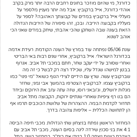
כדורגל, מי שהיום מוזכר בחוגים רחבים הרבה יותר מרק בקרב
אוהדי כדורגל, אייל ברקוביץ. אבל מה יותר מעניין מלספר על
מעללי אייל ברקוביץ במדים של קבוצתך האהובה? לספר על
מעלליו בקבוצה היריבה. ובכן, זהו סיפורה של היריבות הגדולה
הזאת בעונה שבה השחקן שהכי אהבתי, שיחק במדים שאני הכי
אוהב לשנוא.
עונת 05/06 נפתחה עוד במרץ של העונה הקודמת. רעידת אדמה
בכדורגל הישראלי. אייל ברקוביץ, אחרי שנים רבות באי הבריטי
ואחרי שסורב על ידי יעקב שחר, חתם במכבי תל אביב. אגרוף
בבטן למישהו שגדל עליו, שכילד רצה רק לבשל כי זה מה
שברקוביץ עשה. שרץ עם הידיים לצידי הגוף כשואל "מי פנוי" כמו
ברקוביץ עצמו. לברקוביץ הצטרפו בהמשך אבי נמני, שחזר
מגלות ירושלים, וג'ובאני רוסו, שזה עתה עזב את הירוקים וביחד
הם בנו רף ציפיות שאחרי שנתיים ירוקות, הקבוצה מתל אביב
תחזור לקדמת הבמה. ההצהרות של שלושת הכוכבים תרמו אף
הן לתחושה הכללית – אליפות צהובה בדרך.
המחזור הראשון נפתח בניצחון שתי הגדולות. מכבי חיפה הביסה
4:1 את בני סכנין שירדה ליגה בסיום העונה, מכבי תל אביב עם
הצהרת כוונות ניצחה 1:0 בטדי את בית"ר. במחזור השני, התל