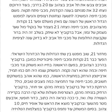
אביבים צבעו את תל אביב בצהוב עם 2:0 בדרבי, בעוד הירוקים
ניצחו 3:2 את סגניתם בעונה הקודמת, מכבי פתח תקווה. משם
מכבי חיפה המשיכה לתשעה נצחונות רצופים והגיעה למפגש
הגדול הראשון של העונה עם מאזן מושלם ופער 11 נקודות
מהצהובים. מכבי חיפה ניצחה 2:1 מצמד של בוקולי מול שער
מצמק של נמני, אבל ברקוביץ' לא שיחק. בשלב זה היה ברור
שקבוצת החלומות של מכבי תל אביב לא בדיוק עונה לציפיות
הגדולות.
מחזור 21, שוב מפגש בין שתי הגדולות של הכדורגל הישראלי.
הפער כבר 21 נקודות ומכבי חיפה פייבוריטית כמובן. ברקוביץ'
בהרכב הצהובים, בפעם הראשונה בחייו הוא משחק נגד מכבי
חיפה וכמה שהוא רצה נקמה. המשחק עצמו היה חם כמו תמיד,
ארבייטמן הורחק במחצית הראשונה, כמו שהוא אוהב במשחקים
חשובים, מכבי חיפה עוד החמיצה כמה מצבים טובים, כולל
הרחקת כדור של ברקוביץ' בנגיחה מהקו. אני חוזר, ברקוביץ'
הרחיק בנגיחה מהקו, הצטרפות פעולות שלא קרו הרבה בקריירה
העשירה שלו. ואז, כי ככה כנראה היה כתוב, כדור חופשי, ארבעים
מטר מהשער וברקוביץ' מוצא את הראש של אופיר חיים, 1:0
צהוב. בסיום המשחק עוד נתפס ברקוביץ' במצלמות הטלויזיה