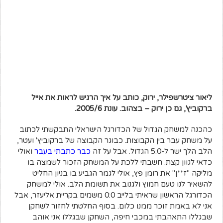
ליאור ציטרשפילר, ירוק, כותב על איך הרגיש לראות את אייל
ברקוביץ', גם כן ירוק – בצהוב. עונת 2005/6.
כהכנה למשחק הגדול של הכדורגל הישראלי התבקשתי לכתוב
על משחק עבר בין הקבוצות. כבוגר הקבוצה של ברקוביץ' ועטר,
הלב הלך ישר ל-5:0 הגדול. אבל על זה
כבר כתבתי בעבר
ואולי
כדאי לגוון קצת. חשבתי ללכת על המשחק הזכור לשמצה בו
מליקה "ז**ן" את רומן פץ, אולי לגמר הגביע בו בניון החליט
להשאיר לנו טעם חמוץ ולגנוב את תשומת הלב. אולי למשחק
הכדורגל הראשון שראיתי בלייב 0:0 משמים בקריית אליעזר, אבל
אני לא באמת זוכר ממנו כלום. בסוף החלטתי לחזור לשחקן
שבגללו התאהבתי במכבי חיפה, השחקן שבגללו אני אוהב