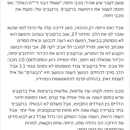
צועק לעבר יציע אוהדי מכבי חיפה "ישש!!! הבני ז***ת האלה". ואני
מנסה לעצור את הדמעות. ברקוביץ', ברקוביץ' שלי, מנצח את
מכבי חיפה.
אבל זאת הייתה רק ההכנה, מעין דריכה קלה על הרגל לפני שהוא
שובר לנו את הלב. מחזור 27, שוב ברקוביץ' בצהוב והפעם הוא
לא מסתפק בבישול, הפעם הוא רוצה לכבוש. וכאילו תסריט
שנכתב מראש, פנדל למכבי תל אביב דקה 26. אבי נמני הבועט
הקבוע לא על המגרש, וברקוביץ דורש את הכדור. דווידוביץ ימינה,
הכדור שמאלה (או הפוך, תלוי מאיזה כיוון הסתכלתם). 1:0 מכבי
תל אביב. אייל ברקוביץ'. צמד משפטים לא נתפס. נגמר 1:1 אבל
הלב סירב להחלים. המשך העונה והמשך חייו "הבוגרים" של אייל
לעומת זאת, בהחלט תרמו להתאוששות המהירה.
מכבי חיפה לקחה עוד אליפות, שלישית ברציפות. אייל ברקוביץ
פרש בסיום העונה או אולי אפילו עוד קודם. מאז ניסיונות חיזור
הדדיים בין הצדדים התקיימו, אבל מעולם לא הבשילו. ברקוביץ'
בחר בקריירה קצת שונה ולא פחות פרובוקטיבית, אולי יותר. אבל
העונה הזאת, העונה שבה השחקן הכי גדול שגדל כאן לבש מדים
של היריבה הכי גדולה שלנו, הייתה אחת הקשות, למרות
שהסתיימה עם טעם מתוק.