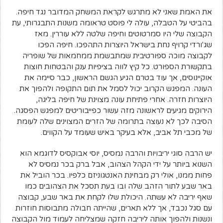
את האמת שאני לא מתרגש לקראת המשחק המדובר נגד חיפה.
בהביטי על הטבלה, עולה לי פוסט טראומה משנות התבגרותי, עת
הקבוצה שלי היו סמרטוטים וחיפה שלטה ללא עוררין. מאז
שג'ורדי קרויף נחת בישראל היוצרות התהפכו. חיפה הפכו
לקבוצה מוכה ספורטיבית שמתבשמת ממחמאות של שופריה
בתקשורת הספורט. כל קיץ לווה בציפיות ענק והבטחות חוצות
אוקיינוסים, אך עוד בטרם הגיע הגשם הראשון, כבר סיימה את
העונה. המפגש הקרוב יכול לסמל את תום התקופה ולהפוך את
היוצרות חזרה. אחרי פתיחת עונה מצוינת של חיפה בליגה,
הירוקים מגיעים לראשונה מזה עשור כפייבוריטים למפגש הפסגה.
הסיבה לכך לא נעוצה בתרומה של הזרים המצוינים שלה לעומת
של מכבי תל אביב, אלא בעיקר באיש שעומד על הקווים.
יש הרבה סוגי יריבויות והרבה נמסיס, יוסי אבוקסיס לדוגמא הוא
השנוא ביותר על ידי הקהל הצהוב, אבל ברק בכר נמסיס לא
פחות ממנו, אולי רק מבחינת האנטגוניזם כלפיו. בכר הוביל את
באר שבע לתור הזהב שלה ובו בעת תסכל את הצהובים כמו
שאף יריבה לא עשתה. היכולת שלו לקחת את באר שבע, קבוצה
עם סגל נכבד, אך ללא תארים, שהייתה חבולה מתבוסות חוזרות
ונשנות ולהפוך אותה ליריבה חזקה שמצליחה לעמוד מול הקבוצה