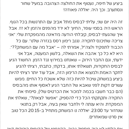
ביציע של חיפה, נעטוף את החולצה הצהובה במעיל שחור
ונסתערב. וכך היה. יאללה פאודה!
זה היה יום שני, עליתי לבסיס מתל אביב עם התרגשות בכל הגוף.
הראש היה בסמי עופר, החיוך לא ירד מהפנים והזמן לא זז. אבל
איך שהגעתי לבסיס, קיבלתי הודעה מדאיגה מהמפקדת שלי: ״אני
צריכה שתיכנס לחקירה. נגנב רימון רסס בגזרה שלנו״. עם כל
הכבוד לתפקיד ולצה״ל, אמרתי לה – ״אבל מה עם המשחק??״.
היא לא כל כך אהבה את השאלה, בלשון המעטה, אבל אני
ידעתי, וגם החבר הירוק – שאנחנו במירוץ נגד הזמן. החשוד הגיע
לבסיס החקירות, תשאלתי אותו, בדקתי, כתבתי, רציתי להגיע
לחקר האמת ולמצוא את הרימון הזה, אבל עוד יותר רציתי להיות
ביציע במשחק שיכול להיות כזה שלא אשכח כל החיים. ממש
עשרים דקות לפני שאבא של החבר הגיע לאסוף אותו מהבסיס
(הם כבר חשבו בכמה למכור את הכרטיס שלי), סיימתי את
החקירה ותקתקתי הכל כדי להספיק. ״אפשר לצאת?״, שאלתי את
המפקדת. והיא ענתה לי ולחבר שאין בעיה, אבל רק בתנאי
שנחזור עד 23:00. יאללה נו המשחק מתחיל ב-20:15 הכל טוב
אין סרט שמאחרים.
אם הלחץ לא היה מספיק גבוה, הקונפטי של הקופים הירוקים דאג