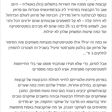
קבוצות שקנו ממנה את השירות בתשלום (כולן באנגליה – היום
אגב כל הקבוצות בפרמייר ליג ובצ'מפיונשיפ עובדות עם פרוזון
בנוסף לברצלונה וריאל מדריד). הכניסה של פרוזון לעולם הכדורגל
לא היתה קלה – לא קל למאמנים שבטוחים שהם יודעים הכל והכי
טוב, לשמוע מילדים בני 25 כמה שהם לא מבינים בסטטיסטיקה
ועד כמה שיטות המשחק שלהן לא יעילות.
אז כמה זה יעיל? אילו סטטיסטיקות מנצחות משחקים ומה הסיפור
של פרוזון עם בולטון ומנצ'סטר סיטי? בשביל זה תצטרכו להמתין
לחלקים ג' וד'…
אבל לסיום, כדי שלא תגידו שכתבתי פוסט שני בלי התייחסות
לסטטיסטיקה ספציפית, אציג לכם כמה מספרים:
בפרוזון פיתחו אלגוריתם לחיזוי תוחלת ההבקעות של קבוצות
ושחקנים. במילים אחרות, המודל שלהם חוזה כמה שערים
קבוצה/שחקן יבקיעו בעונה (עם טווח טעות מסוים). כמובן
ששחקנים עם תוחלת הבקעות גבוהה נחשבים שחקנים טובים
יותר (בדוגמא הזו מדובר על שחקני התקפה, אך יש מדדים
מתאימים גם לשחקני הגנה), אך מה שהקבוצות באמת מחפשות