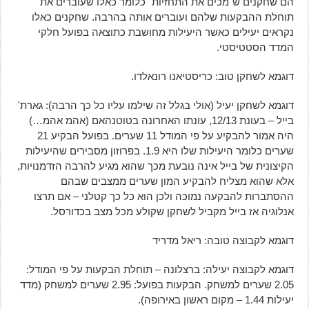
הם שחקנים ש"מכים את התחזיות" כלומר כאלו שעוברים את
תוחלת ההבקעות שלהם ועוברים אותה בהרבה. שחקנים כאלו
נקראים יעילים כאשר היעילות מחושבת כתוצאה בפועל חלקי
המדד הסטטיסטי.
דוגמא לשחקן טוב: כריסטיאנו רונאלדו.
דוגמא לשחקן יעיל (אולי בגלל זה שילמו עליו כל כך הרבה): גארת'
בייל – בעונת 12/13, עונתו האחרונה בטוטנהאם (אהמ אהמ…)
היה אמור להבקיע על פי המודל 11 שערים. בפועל הבקיע 21
שערים כלומר היעילות שלו היא 1.9. בפרוזון מסבירים שהיעילות
הקיצונית של בייל אינה נובעת מכך שהוא מגיע להרבה הזדמנויות,
אלא שהוא מצליח להבקיע המון שערים ממצבים שבהם
ההסתברות להבקעה נמוכה ולכן הוא כל כך קטלני – אם תרצו
אנלוגיה אז בייל מקביל לשחקן שקולע מכל מצב בכדורסל.
דוגמא לקבוצה טובה: ריאל מדריד
דוגמא לקבוצה יעילה: ברצלונה – תוחלת הבקעות על פי המודל:
2.05 שערים למשחק. הבקעות בפועל: 2.95 שערים למשחק (מדד
יעילות 1.44 – מקום ראשון באירופה).