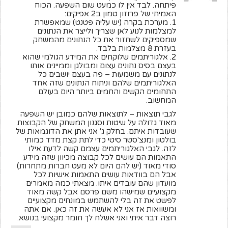
פיתחה. לבד אין לו כמעט שום השפעה. הכוח
האמיתי של פרוזון טמון ב2 אפיקים:
1. מערכת בקרה (יש עליה פטנט) שמאפשרת
למצלמות לנוע לאן שצריך ולייצר את הנתונים
שמספיקים לשחזור את כל הנתונים מהמשחק
בעזרת 8 מצלמות בלבד.
2. אלגוריתמים שלוקחים את המידע הגולמי שהוא
בעצם בסיס נתונים עצום ומבולגן וממיינים אותו
לנתונים עם משמעות – פה בעצם יושבים כל
האלגוריתמים שלהם וניתוח הנתונים שזה אחד
התחומים הקשים והחמים ביותר היום בעולם
המחשוב.
לגבי תוצאות – לתוצאות שלהם כמובן יש השפעה
מאוד גדולה על שיטות וסגנון המשחק של הקבוצות
שעובדות איתם. בחלק ג' אני אתן את הדוגמאות של
בולטון ומנצ'סטר סיטי כדי לתת קצת מדד כמותי
לזה. לגבי האלגוריתמים עצמם קשה לדעת אילו
התאמות הם עושים לכל קבוצה מכיוון שזה מידע
סודי מאוד (יש להם היום לא מעט חברות מתחרות)
אבל הם בוודאות עושים התאמות אישיות לכל
מועדון שהם עובדים איתו. מצאתי כמה מאמרים
מקצועיים שמישהו משם פרסם אבל קשה מאוד
לפשט את זה בלי להשתמש במונחים מקצועיים
ומשוואות אז אני לא אעשה את זה כאן. אם אתה
רוצה דבר איתי ואני אשלח לך חומר מקצועי בנושא.