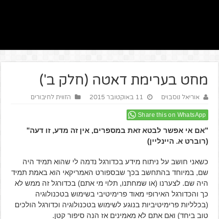
מחט בערימת דאטה (חלק ב')
אוריאל נוסבוים
11 באוקטובר 2015
הזווית לחיבורים
Share this on WhatsApp
"אם אי אפשר לבטא זאת במספרים, אין זה מדע, זו דעה"
(רוברט א. היינליין)
כשאני חושב על ניתוח מידע בכדורגל נדמה לי שהוא תמיד היה
שם, במיוחד בהתחשב בכך שבספורט האמריקאי הוא באמת תמיד
היה שם. לצערנו (או שמחתנו, תלוי מי אתם) בכדורגל זה ממש לא
כך והכדורגל האירופי מאוד פרימיטיבי בשימוש בטכנולוגיה
(בכלליות פרימיטיביות בנוגע לשימוש בטכנולוגיה וכדורגל הולכים
טוב ביחד) ואם אתם לא מאמינים אז הנה סיפור קטן.