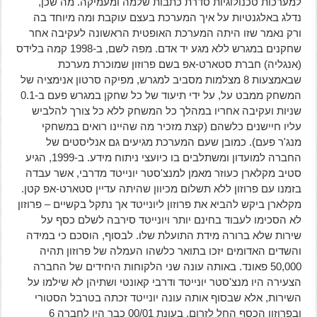
למערכות טכנולוגיות סדרת כתבות שלמה ומעמיקה. מה שכן,
נדלג באלגנטיות על איך המערכת בעצם עוקבת ומה מיוחד בה
ורק נאמר שזו היתה המערכת האופטית הראשונה לעקיבה אחר
שחקנים במגרש ללא מגע יד אדם. מפה לשם, ב-1998 קמה בלידס
(אנגליה) חברת סטארט-אפ בשם פרוזון שמוכרת מערכת
שבאמצעות 8 מצלמות מסביב למגרש, מפיקה סרטון אנימציה של
המשחק ממבט על, על ידי תיעוד של כל שחקן במגרש פעם ב-0.1
שניות ועקיבה אחריו במהלך כל המשחק ללא כל צורך להלביש
עליו חיישנים כלשהם (קצת מזכיר מה שהיינו רואים במשחקי
מנג'ר פעם). כמובן שעם המערכת מגיעים גם אנליסטים של
החברה למועדון ומשתלבים בו כיועצי ניתוח מידע. ב-1999, הגיע
סטיב מקלארן כעוזר מאמן למנצ'סטר יונייטד מדרבי, אשר עבדה
בזמנו עם פרוזון ללא תשלום מכיוון שהיתה עדיין סטארט-אפ קטן.
מקלארן ביקש להביא את פרוזון ליונייטד אך נתקל בקשיים – פרוזון
לא הסכימו לעבוד בחינם יותר ויונייטד סירבה לשלם כסף על
שירות שלא ברורה מידת התועלת שלו. לבסוף, הוסכם כי במידה
והשדים האדומים יזכו בתואר כלשהו העמלה של פרוזון תהיה
50,000 פאונד. באותה עונה שני הלקוחות היחידים של החברה
הצעירה היו מנצ'סטר יונייטד ודרבי קאונטי ושתיהן לא שילמו על
השירות, אלא שבסוף אותה עונה יונייטד זכתה בטרבל הסטורי
ובפרוזון הכסף החל לזרום. בעונת 00/01 כבר היו לחברה 6