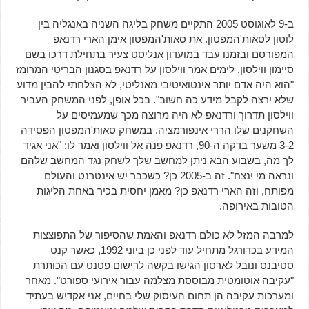
ב-9 לאוגוסט 2005 התקיים משחק בליגה השניה באנגליה בין
לוטון לסאות'המפטון. את סאות'המפטון אימן הארי רדנאפ
המפורסם ובזמנו עבד במועדון אנליסט צעיר בתחילת דרכו בשם
סיימון ווילסון. לימים אמר ווילסון על רדנאפ בסגנון הבריטי המרומז
"הוא היה אדם יותר אינטואיטיבי מאנליטי, לא הצלחתי להבין מדוע
שלא ירצה לקבל מידע כה חשוב". בכל אופן, לפני המשחק העביר
ווילסון תדרוך ורדנאפ לא היה מרוצה מכך שמעמיסים על
השחקנים שלו הררי אינפורמציה. במשחק סאות'המפטון הפסידה
3-2 משער בדקה ה-90, רדנאפ פנה אל ווילסון ואמר לו: "אני אגיד
לך מה, בשבוע הבא ניתן למחשב שלך לשחק נגד המחשב שלהם
ונראה מי ינצח". זה ב-2005 כן? כשכבר יש אינטרנט והעולם
מפותח, וזה הארי רדנאפ כן? מאמן יחסית בכיר באחת הליגות
הטובות באירופה.
למרבה המזל לא כולם רדנאפ והאמת שהסיפור של התפוצצות
המידע בכדורגל מתחיל עוד לפני כן ביוני 1992, כאשר קנט
סטיבנס ונובל לארסון הגישו בקשה לרישום פטנט עם הכותרת
"עקיבה אוטומטית מבוססת מצלמה עבור אירועי ספורט". מאחר
ומערכות עקיבה הן תחום העיסוק שלי בחיים, אני אקדיש בעתיד