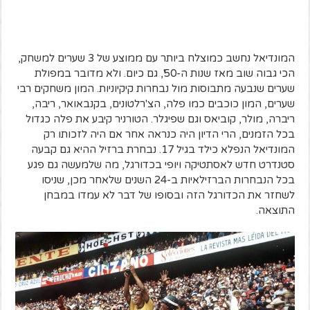
המונדיאל נחשב כמוצלח ביותר עם ממוצע של 3 שערים למשחק,
הכי גבוה שוב מאז שנות ה-50', גם כיום. ולא מדובר במפולת
שערים שנבעה מתבוסות מול נבחרות קיקיוניות. המון משחקים רבי
שערים, המון כוכבים כמו פלה, הצ'רלטונים, בקנבאואר, ריבה,
ריברה, מולר, קוביאס וגם שפיגלר. הטורניר קיבע את פלה כגדול
בכל הזמנים, הרי הדיון היה כנראה אחר אם היה לזכותו רק
המונדיאל הנפלא כילד בגיל 17. נבחרת ברזיל ההיא גם קבעה
סטנדרט חדש לאסתטיקה ויופי בכדורגל, מה שלמעשה גם פגע
בכל הנבחרות הברזילאיות ב-24 השנים שלאחר מכן, שניסו
לשחזר את הכדורגל הזה ובסופו של דבר לא עמדו במבחן
התוצאה.