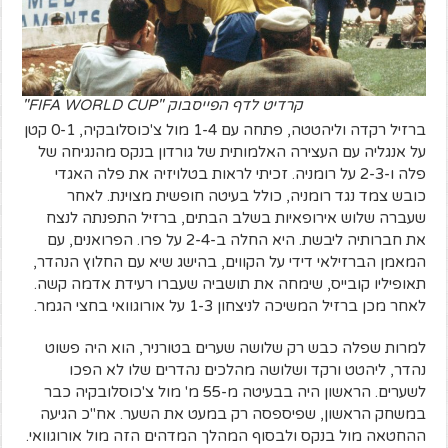
קרדיט לדף הפייסבוק "FIFA WORLD CUP"
ברזיל רקדה וליהטטה, פתחה עם 1-4 מול צ'כוסלובקיה, 0-1 קטן
על אנגליה עם העצירה האלמותית של גורדון בנקס מהנגיחה של
פלה ו-2-3 על רומניה. זכיתי לראות בטלויזיה את פלה האגדי
כובש צמד נגד רומניה, כולל בעיטה חופשית מצוינת. לאחר
שעברה שלוש אירופאיות בשלב הבתים, ברזיל התפנתה לנצח
את חברותיה ליבשת. היא החלה ב-2-4 על פרו. הפרואנים, עם
המאמן הברזילאי דידי על הקווים, בהישג שיא עם החלוץ הנהדר,
תאופיליו קובייס, שימחה את תושביה שעברו רעידת אדמה קשה.
לאחר מכן ברזיל המשיכה לניצחון 1-3 על אורוגוואי בחצי הגמר.
למרות שפלה כבש רק שלושה שערים בטורניר, הוא היה פשוט
נהדר, ליהטט ורקד ושלושה מהלכים נהדרים שלו לא הפכו
לשערים. הראשון היה בבעיטה מ-55 מ' מול צ'כוסלובקיה כבר
במשחק הראשון, שפיספסה רק במעט את השער. אח"כ הגיעה
ההחטאה מול בנקס ולבסוף המהלך המדהים הזה מול אורוגוואי.