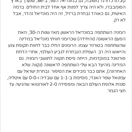
קיבלנו כדורגל משובח, גם במונדיאל השני, ב-86', שנערך בארץ
הסומבברו, ולא היה צריך לפנות אף אחד לבית החולים. ברמה
האישית, גם כאוהד נבחרת ברזיל, זה היה מונדיאל נהדר, אבל
לא רק.
רומניה השתתפה במונדיאל הראשון מאז שנות ה-30', וזאת
הפעם הראשונה (והיחידה) שכרומני חוויתי מונדיאל במדינה
שהשתתפה בטורניר עצמו. הרומנים החלו כבר לחוות תקופת צנע
והייאוש היה רב. העפלת הנבחרת לגביע העולמי, אחרי הדחת
פורטוגל במוקדמות, הייתה פיסת תקווה לתושבי רומניה. גם
המדינה מהיעד הבא שלי השתתפה לראשונה (נקווה שלא
האחרונה), אתם כבר מכירים את הסיפור. נבחרת ישראל עם
עמנואל שפר האגדי, מסיימת ב-1-1 עם שבדיה ו-0-0 עם איטליה,
סגנית אלופת העולם הבאה ומפסידה 2-0 לאורוגוואי שהגיעה עד
חצי הגמר.