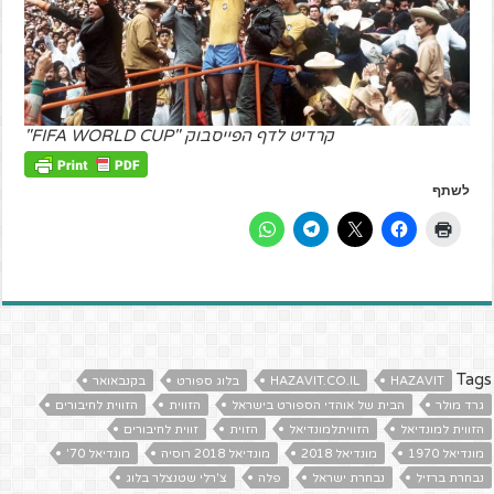
קרדיט לדף הפייסבוק "FIFA WORLD CUP"
לשתף
Tags
HAZAVIT
HAZAVIT.CO.IL
בלוג ספורט
בקנבאואר
גרד מולר
הבית של אוהדי הספורט בישראל
הזווית
הזווית לחיבורים
הזווית למונדיאל
הזוויתלמונדיאל
הזוית
זווית לחיבורים
מונדיאל 1970
מונדיאל 2018
מונדיאל 2018 רוסיה
מונדיאל 70'
נבחרת ברזיל
נבחרת ישראל
פלה
צ'רלי שטנצלר בלוג