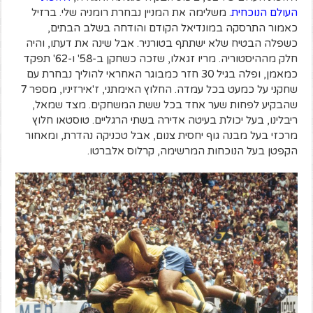
העולם הנוכחית
. משלימה את המניין נבחרת רומניה שלי. ברזיל
כאמור התרסקה במונדיאל הקודם והודחה בשלב הבתים,
כשפלה הבטיח שלא ישתתף בטורניר. אבל שינה את דעתו, והיה
חלק מההיסטוריה. מריו זגאלו, שזכה כשחקן ב-58' ו-62' תפקד
כמאמן, ופלה בגיל 30 חזר כמבוגר האחראי להוליך נבחרת עם
שחקני על כמעט בכל עמדה. החלוץ האימתני, ז'אירזיניו, מספר 7
שהבקיע לפחות שער אחד בכל ששת המשחקים. מצד שמאל,
ריבלינו, בעל יכולת בעיטה אדירה בשתי הרגליים. טוסטאו חלוץ
מרכזי בעל מבנה גוף יחסית צנום, אבל טכניקה נהדרת, ומאחור
הקפטן בעל הנוכחות המרשימה, קרלוס אלברטו.