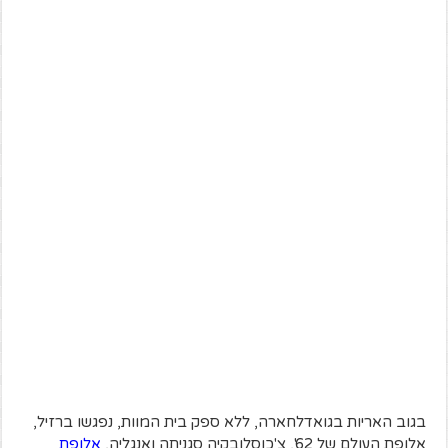
בגוב האריות בגואדלחארה, ללא ספק בית המוות, נפגשו ברזיל,
אלופת העולם של 62', צ'כוסלובקיה סגניתה ואנגליה,
אלופת