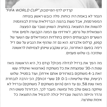
קרדיט לדף הפייסבוק "FIFA WORLD CUP"
הגמר לא באמת היה כוחות. פלה כובש ראשון בנגיחה
המפורסמת, אבל טעות בהגנה הברזילאית עוזרת לבונינסניה
להשוות את התוצאה במחצית. השוויון נשבר עם הפצצה
השמאלית של גרסון, ז'אירזיניו עם המנה הקבועה ולסיום אחד
השערים הקבוצתיים היפים בתולדות המונדיאלים עם השער של
קפטן, קרלוס אלברטו. הוא גם זה שהניף את הגביע על שם ז'יל
רימה בפעם האחרונה, גביע שנקבע שיינתן לצמיתות לראשונה
שתזכה בו שלוש פעמים.
מה הפך את ברזיל לגדולה מכולן? קודם כל, היא הראשונה מאז
שנות ה-30' שמנצחת את כל משחקיה (אורוגוואי ואיטליה עשו
זאת ב-4 משחקים בטורנירים אותם אירחו), ועוד בסטייל. שלוש
רביעיות, שתי שלישיות ו-0-1. 19 שערי זכות(!), הכי הרבה לנבחרת
מאז שנת 58', גם עד היום (והיום משחקים 7 משחקים) וברזיל לא
שיחקה בשום שלב מול נמושה. מעבר לכך, הכדורגל פשוט היה
נהדר והייתה הרגשה שברזיל יכולה להכפיל את התוצאה כל
אימת שתרצה.