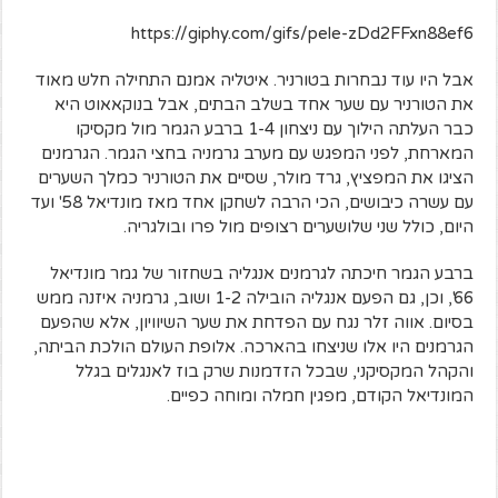
https://giphy.com/gifs/pele-zDd2FFxn88ef6
אבל היו עוד נבחרות בטורניר. איטליה אמנם התחילה חלש מאוד
את הטורניר עם שער אחד בשלב הבתים, אבל בנוקאאוט היא
כבר העלתה הילוך עם ניצחון 1-4 ברבע הגמר מול מקסיקו
המארחת, לפני המפגש עם מערב גרמניה בחצי הגמר. הגרמנים
הציגו את המפציץ, גרד מולר, שסיים את הטורניר כמלך השערים
עם עשרה כיבושים, הכי הרבה לשחקן אחד מאז מונדיאל 58' ועד
היום, כולל שני שלושערים רצופים מול פרו ובולגריה.
ברבע הגמר חיכתה לגרמנים אנגליה בשחזור של גמר מונדיאל
66', וכן, גם הפעם אנגליה הובילה 1-2 ושוב, גרמניה איזנה ממש
בסיום. אווה זלר נגח עם הפדחת את שער השיוויון, אלא שהפעם
הגרמנים היו אלו שניצחו בהארכה. אלופת העולם הולכת הביתה,
והקהל המקסיקני, שבכל הזדמנות שרק בוז לאנגלים בגלל
המונדיאל הקודם, מפגין חמלה ומוחה כפיים.