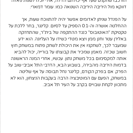
הורכבו שחקנים שעל אף יכולתם הדלה, אולי יוכלו לשנות פאזה
דווקא מול היריבה היריבה השנואה כמו: עומר דמארי.
על הפנדל שניתן לאדומים אפשר יהיה להתווכח שעות, אך
ההחלטה אושרה וה-0:1 הספיק עד לסיום. קלינגר, בחר ללכת על
טקטיקת "האוטובוס" כנגד ההתקפה של בית"ר, שהתחזקה
באלירן עטר וחנן ממן ויצא מטדי כשידו על העליונה. הוא ידע
שמעבר לכך, לשחקניו אין את היכולת לשחק פתוח במשחק חוץ
חשוב שכזה. מאמן שמכיר את קבוצתו על בורייה, יכול להביא
אותה למקסימום בכל משחק נתון. עכשיו, אחרי המנה הראשונה
בדמות היריבה מהבירה, בשבוע הבא, הדרבי התל אביבי שוב על
הפרק. אם בפרק הקודם, קלינגר נחל תבוסה על אף שליטה
במשחק, הפעם עם המוטיבציה הרבה בעקבות הניצחון, הוא לא
מתכוון לקחת שבויים בקרב על העיר תל אביב.