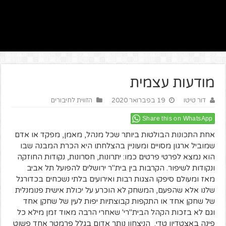
מודעות עצמית
דור טיטו
19 בפברואר 2020
הזווית לחיבורים
Share this on WhatsApp
אחת התכונות הבולטות ביותר שכל מנהל, מאמן, מפקד או אדם
שמוביל ארגון מסויים ומעוניין בהצלחתו היא הכרת המבנה שבו
הוא נמצא לפרטי פרטים כמו: יתרונות, חסרונות, נקודות החוזקה
ונקודות לשיפור. הקרבות בין בית"ר ירושלים להפועל תל אביב
מאז ומעולם סיפקו הצגות רבות ואירועים בלתי נשכחים בכדורגל
שלנו אלא שהפעם, המשחק לא הוכרע על יכולת אישית פנומנלית
של שחקן אחד או התקפות קבוצתיות יפות לעין של שחקן אחד
וגם לא בזכות הקהל הבית"רי' שאחרי הרבה מאוד זמן מילא כל
פינה באצטדיון טדי. הניצחון נותר אדום בגלל פרמטר אחד פשוט