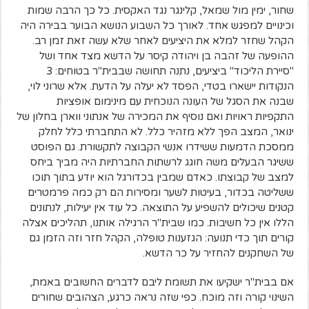
שחור, ימין מול שמאל, קלינגר נגד האקסית. כל כך הרבה שמות
וכינויים למפגש אחד. לאורך כל השבוע הנושא הבוער בבירה היה
הקהל שחזר למלא את היציעים לאחר שלא עשה זאת זמן רב.
ההופעה של זהבה בן ויהודה קיסר על הדשא מצד אחד ושל
"סיירת הליכוד" ביציעים, נתנה תחושה שבבית"ר בטוחים: 3
הנקודות יישארו בטדי, הפסד לא יעלה על הדעת. אלא שרוני לוי,
שבנה את הסגל של העונה הנוכחית עם מינימום אופציות
התקפיות ראויות ואם נוסיף את המכירה של אנתוני ווארן בחלון של
ינואר, המצב הפך ללא מזהיר כלל. לא התחברתי כלל לחלק
ממסכת הדמעות ששידרו אנשי הקבוצה לתקשורת. גם הפוסט
ששיגר הבעלים משה חוגג לרשתות החברתיות היה מביך ביחס
למצב של קבוצתו. כאדם שמבין בכדורגל הוא יודע בתוך תוכו
ששליטה בכדור, בעיטות לשער ומסירות הם רק כמה פרמטרים
קטנים שיכולים להשפיע על התוצאה. כל עוד אין יעילות, לנתונים
הללו אין כל חשיבות. כמו שבית"ר הרגילה אותנו, תהליכים אצלה
קורים תוך כדי תנועה: הגזענות טופלה, הקהל חזר וזה הזמן גם
של השחקנים להחזיר על כר הדשא.
אם בבית"ר ישקיעו את תשומת ליבם לדברים החשובים באמת,
השינוי קורה וזה מוכח. כפי שזה נראה כרגע, הצהובים שחורים