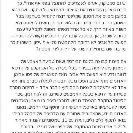
יש גם טקטיקה, אנחנו לא צריכים להתנצל בפני אף אחד". כך
סיכם מאמן האדומים את הניצחון ההירואי של שחקניו, שמבטא
במובן מסוים את הסגנון שקלינגר רוצה להנחיל בשחקניו בכל
משחק: הדבר הכי חשוב זה שלוש נקודות, תשיגו לי אותם ולא
משנה באיזה דרך. לא כל אחד מאיתנו מסוגל לקבל על עצמו
כדורגל שכזה, אך כשהכל עובד לפי התוכניות קשה להתווכח –
הפועל תל אביב לא רחוקה מלהבטיח פלייאוף עליון. מישהו זוכר
שדיברו שם בתחילת העונה על ירידת ליגה נוספת?
אם קיימת קבוצה בליגת הבורסה שאת טביעת האצבע של
המאמן ניתן לראות בבירור בכל פעולה של השחקנים על הדשא
לטוב ולרע היא הפועל תל אביב. מאז הפיטורים של ניסו אביטן,
האדומים מתל אביב הפכו משק חבטות לכאלה שביום נתון אף
אחד לא יודע למה לצפות מהם חוץ מדבר אחד – לחימה חסרת
פשרות על הדשא כשכל האמצעים כשרים. זה לקח זמן, שכר
הלימוד התקבל בהפסד מביש למכבי חיפה בו מאמן האדומים
ניסה להשתמש בארסנל התקפי יותר וחטף בלי רחמים. מאמן
האדומים ידע שהצהובים שחורים עם הדחיפה של הקהל הביתי
יבואו לתקוף גלים גלים, ועלה עם 11 שמסוגלים לעמוד מאחור
ולבלום את ניסיונות ההתקפה של חניכיו של רוני לוי ובתוכם