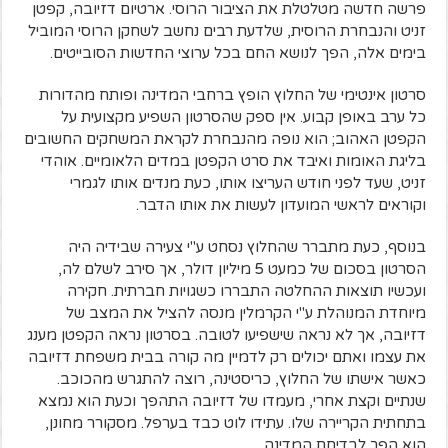
פרשה חדשה מטלטלת את הציבור הרוסי. ארטיום דזיובה, קפטן
זניט והנבחרת הרוסית, שלדעת רבים נחשב לשחקן הרוסי המוביל
בימים אלה, הפך לנושא החם בכל ערוצי החדשות הסובייטים.
סרטון אינטימי של החלוץ הופץ ברחבי המדינה ופותח מהדורות
כל ערב באופן קבוע. אין ספק שהסרטון השפיע מקצועית על
הקפטן האהוב; הוא נופה מהנבחרת לקראת המשחקים החשובים
בליגת האומות ואיבד את סרט הקפטן במדים הלאומיים. אוהדי
זניט, שעד לפני חודש העריצו אותו, כעת מנדים אותו לגמרי
וקוראים לראשי המועדון לעשות את אותו הדבר.
בנוסף, כעת מתברר שהחלוץ נסחט ע"י צעירה שבידיה היה
הסרטון בסכום של כמעט 5 מיליון דולר, אך סירב לשלם לה,
ועכשיו תוצאות ההחלטה התבררו כשגויות חברתית. חקירה
מיוחדת המנוהלת ע"י הקרמלין מנסה להציל את המצב של
דזיובה, אך לא נראה שישפיעו לטובה. בסרטון נראה הקפטן מענג
את עצמו ואתם יכולים רק לדמיין מה קורה בבית משפחת דזיובה
כאשר אישתו של החלוץ, כריסטינה, רוצה להתגרש מהכוכב.
שנתיים וקצת אחרי, מעמדו של דזיובה התהפך וכעת הוא נמצא
בתחתית הקריירה שלו. עתידו לוט כבד בערפל. מסקורר מחונן,
הוא הפך לבדיחת המדינה.