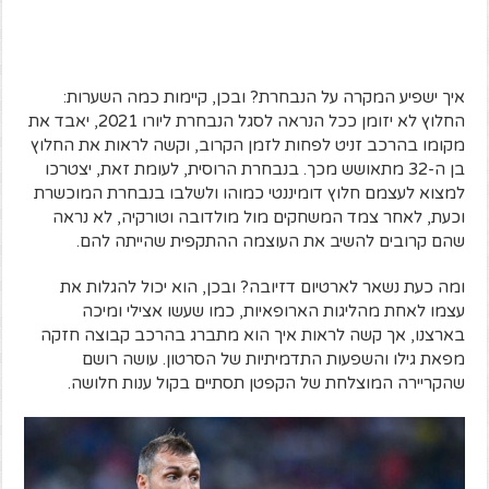
איך ישפיע המקרה על הנבחרת? ובכן, קיימות כמה השערות:
החלוץ לא יזומן ככל הנראה לסגל הנבחרת ליורו 2021, יאבד את
מקומו בהרכב זניט לפחות לזמן הקרוב, וקשה לראות את החלוץ
בן ה-32 מתאושש מכך. בנבחרת הרוסית, לעומת זאת, יצטרכו
למצוא לעצמם חלוץ דומיננטי כמוהו ולשלבו בנבחרת המוכשרת
וכעת, לאחר צמד המשחקים מול מולדובה וטורקיה, לא נראה
שהם קרובים להשיב את העוצמה ההתקפית שהייתה להם.
ומה כעת נשאר לארטיום דזיובה? ובכן, הוא יכול להגלות את
עצמו לאחת מהליגות הארופאיות, כמו שעשו אצילי ומיכה
בארצנו, אך קשה לראות איך הוא מתברג בהרכב קבוצה חזקה
מפאת גילו והשפעות התדמיתיות של הסרטון. עושה רושם
שהקריירה המוצלחת של הקפטן תסתיים בקול ענות חלושה.