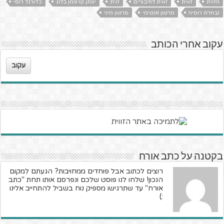
הזוית
זווית
זווית לחיבורים
זוית
יונתן קויפמן בלוג
כדורגל רוסי
נבחרת רוסיה
סרטון אנטימי
סרטון מיני
עקוב אחרי הכותב
עקוב
בקטנה על כתב אורח
רוצים לכתוב אבל פוחדים ממחויבות? הגעתם למקום
הנכון! שלחו לנו פוסט שלכם ונפרסם אותו תחת "כתב
אורח" עד שתרגישו מספיק נוח בשביל להתחייב אלינו
:)