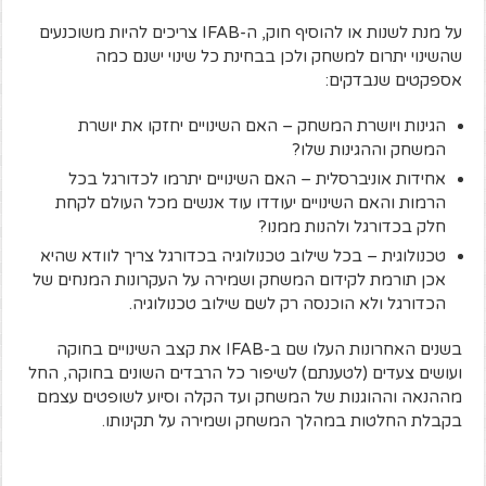
על מנת לשנות או להוסיף חוק, ה-IFAB צריכים להיות משוכנעים
שהשינוי יתרום למשחק ולכן בבחינת כל שינוי ישנם כמה
אספקטים שנבדקים:
הגינות ויושרת המשחק – האם השינויים יחזקו את יושרת
המשחק וההגינות שלו?
אחידות אוניברסלית – האם השינויים יתרמו לכדורגל בכל
הרמות והאם השינויים יעודדו עוד אנשים מכל העולם לקחת
חלק בכדורגל ולהנות ממנו?
טכנולוגית – בכל שילוב טכנולוגיה בכדורגל צריך לוודא שהיא
אכן תורמת לקידום המשחק ושמירה על העקרונות המנחים של
הכדורגל ולא הוכנסה רק לשם שילוב טכנולוגיה.
בשנים האחרונות העלו שם ב-IFAB את קצב השינויים בחוקה
ועושים צעדים (לטענתם) לשיפור כל הרבדים השונים בחוקה, החל
מההנאה וההוגנות של המשחק ועד הקלה וסיוע לשופטים עצמם
בקבלת החלטות במהלך המשחק ושמירה על תקינותו.