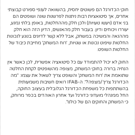
חוקי הכדורגל הם פשוטים יחסית, בהשוואה לענפי ספורט קבוצתי
אחרים, אך סיטואציות רבות ניתנות לפרשנות שונה ושופטים הם
בני אדם (ויעשו טעויות) ולכן חלק מההחלטות, באופן בלתי נמנע,
יעוררו ויכוחים ודיון. בעבור חלק מהאנשים, הדיון הזה הוא חלק
מההנאה והמשיכה במשחק, אבל ללא קשר לדיונים בנוגע לנכונות
החלטות שיפוט נכונות או שגויות, 'רוח המשחק' מחייבת כיבוד של
החלטות השופט.
החוק לא יכול להתמודד עם כל סיטואציה אפשרית, לכן כאשר אין
הנחיה ברורה בחוקי המשחק, מצופה מהשופטים לקחת החלטה
שתואמת את 'רוח המשחק' והשופט צריך לשאול את עצמו: "מה
הכדורגל צריך/מצפה?".
ה-IFAB רואים חשיבות משמעותית
בהשתתפות כל משפחת הכדורגל הגלובלית בעיצוב החוקה,
החל ממנהלי מועדוני כדורגל ועד אחרון האוהדים בכפר מרוחק,
כי המשחק והחוקים הם של כולנו".