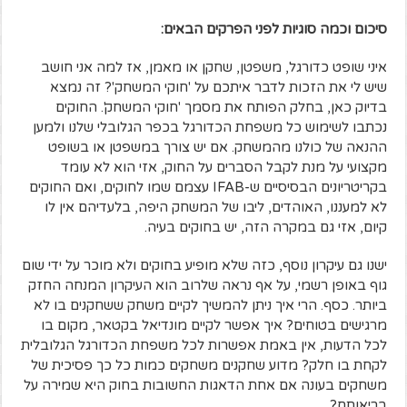
סיכום וכמה סוגיות לפני הפרקים הבאים:
איני שופט כדורגל, משפטן, שחקן או מאמן, אז למה אני חושב
שיש לי את הזכות לדבר איתכם על 'חוקי המשחק'? זה נמצא
בדיוק כאן, בחלק הפותח את מסמך 'חוקי המשחק'. החוקים
נכתבו לשימוש כל משפחת הכדורגל בכפר הגלובלי שלנו ולמען
ההנאה של כולנו מהמשחק. אם יש צורך במשפטן או בשופט
מקצועי על מנת לקבל הסברים על החוק, אזי הוא לא עומד
בקריטריונים הבסיסיים ש-IFAB עצמם שמו לחוקים, ואם החוקים
לא למעננו, האוהדים, ליבו של המשחק היפה, בלעדיהם אין לו
קיום, אזי גם במקרה הזה, יש בחוקים בעיה.
ישנו גם עיקרון נוסף, כזה שלא מופיע בחוקים ולא מוכר על ידי שום
גוף באופן רשמי, על אף נראה שלרוב הוא העיקרון המנחה החזק
ביותר. כסף. הרי איך ניתן להמשיך לקיים משחק ששחקנים בו לא
מרגישים בטוחים? איך אפשר לקיים מונדיאל בקטאר, מקום בו
לכל הדעות, אין באמת אפשרות לכל משפחת הכדורגל הגלובלית
לקחת בו חלק? מדוע שחקנים משחקים כמות כל כך פסיכית של
משחקים בעונה אם אחת הדאגות החשובות בחוק היא שמירה על
בריאותם?