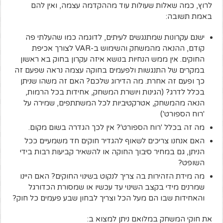
לרוץ, כמה שאלות שעולות עוד מההקדמה עצמה, ואין להם
באמת תשובה:
ישנם עקרונות שמתנגשים לעיתים, לדוגמה כמו שהעלתי פה
קודם, ההנאה מהמשחק והשימוש ב-VAR לצורך אכיפת
החוקים. אין ממש הנחיות בנושא איזה עקרון בחוק בא ראשון
במקרים של התנגשות ולפעמים בחוקה עצמה נראה שפעם זה
כך ופעם זה אחרת. מה הדירוג שלכם? האם זה משהו שניתן
בכלל לדרג? (הגינות ויושרת המשחק, אחידות בכל הרמות,
הנאה מהמשחק, אטרקטיביות לכל המשתתפים, שמירה על
'רוח הספורט')
מה זה בכלל 'רוח הספורט'? אין לכך הגדרה בשום מקום.
האם אנחנו צריכים לשאוף להגדיר חוקים חד משמעיים ככל
הניתן, גם במחיר סיבוך החוקה או להשאיר קביעות רבות בידי
השופט?
מה מידת הזהירות בה צריך לנקוט בשינוי החוקים? האם היינו
שמרנים מידי בקצב השינוי עד עכשיו או שמסורת הכדורגל
והאחידות שבו הם מעל הכל וצריך לבחון שבע פעמים כל חוק?
את חוקי המשחק במלואם ניתן למצוא ב: