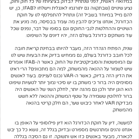
במלואו? ראשית, לפני שנתחיל לבדוק בציציותיו של כל חוק וחוק,
נציע שינויים (שבתקווה גם יתורגמו לאנגלית ויישלחו לIFAB, כן, יש
להם מייל במיוחד בשביל זה) ונתחיל להתפלסף לנו על חוקת
הכדורגל, אנחנו צריכים להבין מה עומד בבסיסה, מה מניע את
השינויים וההחלטות לגבי החוקים וגם בסופו של דבר, נפנים שכל
עוד משחקים כדורגל בעולם הזה, יהיו דיונים על השיפוט.
שנית, הפתיח הנהדר הזה, מעבר להיותו בבחינת קריאת חובה
לכל חובב כדורגל בעולם, גם ממחיש בדיוק את הבעיות שיש לנו
עם המופשטות והסובייקטיביות של החוק. כאשר ה-IFAB אומרים
שיש לשמור על ההנאה מהמשחק, למה הם מתכוונים? הרי ראינו
את הדיון הזה בדיוק, כאשר ה-VAR נכנס לעניינים. בעוד לאנשים
מסוימים היה ברור כי משחק בו יש סיכוי נמוך יותר לטעויות שיפוט
הוא הוגן יותר ולכן גם מהנה יותר, לחלק השני של האנשים היה
ברור לחלוטין ששמירה על שטף המשחק וההנאה ללא חשש
מבדיקת VAR לאחר כיבוש שער, הם חלק קריטי בהנאה
מהמשחק.
למעשה, דיון על חוקת הכדורגל הוא דיון פילוסופי על האופן בו
אנחנו נהנים ומתרגשים מספורט ובדיוק בגלל זה, נושא כל כך יבש
לכאורה, מבעיר באנשים כזו אש ותשוקה. זו גם הסיבה בגללה