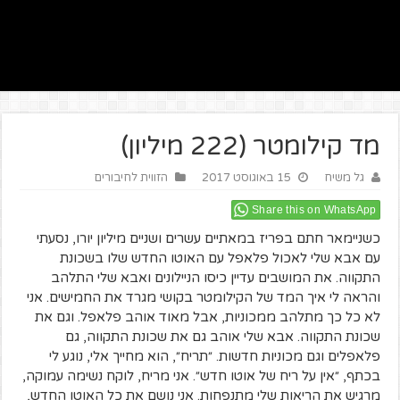
מד קילומטר (222 מיליון)
גל משיח
15 באוגוסט 2017
הזווית לחיבורים
Share this on WhatsApp
כשניימאר חתם בפריז במאתיים עשרים ושניים מיליון יורו, נסעתי
עם אבא שלי לאכול פלאפל עם האוטו החדש שלו בשכונת
התקווה. את המושבים עדיין כיסו הניילונים ואבא שלי התלהב
והראה לי איך המד של הקילומטר בקושי מגרד את החמישים. אני
לא כל כך מתלהב ממכוניות, אבל מאוד אוהב פלאפל. וגם את
שכונת התקווה. אבא שלי אוהב גם את שכונת התקווה, גם
פלאפלים וגם מכוניות חדשות. ״תריח״, הוא מחייך אלי, נוגע לי
בכתף, ״אין על ריח של אוטו חדש״. אני מריח, לוקח נשימה עמוקה,
מרגיש את הריאות שלי מתנפחות. אני נושם את כל האוטו החדש,