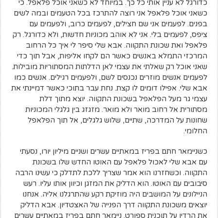
כדורגל לא עניין אותי כל כך. במיוחד לא כשאני אוכל פלאפל. כי
כשאני אוכל פלאפל אני רוצה להתרכז בכל הטעמים ובמה לשים
בפנים. לפעמים אני שם חצילים, לפעמים כרוב, ולפעמים עם
ציפס, לפעמים בלי. אני לא אוהב מכוניות חדשות, ולא כדורגל. רק
פלאפל ואת שכונת התקווה. אבא שלי סיפר לי איך כל הרחוב
המרכזי התמלא באנשים כאשר הם לקחו אליפות, אבל תוך כדי
שאני אוכל רק שאלתי את עצמי לאן הדלתות המסתוריות מובילות.
לפעמים אנשים מוזרים נכנסים לשם, ולפעמים רגילים. אנשים כמו
אבא שלי. אפילו דומים לו קצת. נחת עבר בתוכי כאשר דמיינתי את
עצמי גר מעל הפלאפל בשכונת התקווה. יוצא מתוך דלת
מסתורית אל רחוב מואר ולא מואר. מזגזג בין גלגלי המכוניות
שחונות על המדרכה, שתיים, שלוש גלגלים, אל תוך הפלאפל
החלומי.
כשניימאר חתם בפריז במאתיים עשרים ושניים מיליון יורו, נסעתי
עם אבא שלי לאכול פלאפל עם האוטו החדש שלו בשכונת
התקווה. וכשחזרנו הוא אמר שצריך ללכת לתדלק כי עשינו הרבה
סיבובים עם האוטו. הוא הדליק את המזגן וכיוון אותו עליו. רעש
הניילונים על המושבים היה מוזיקת רקע שהתרגלנו אליה. אנחנו
יוצאים משכונת התקווה דרך הפנייה של האצטדיון. אבא הדליק
את הרדיו על תוכנית ספורט. ניימאר חתם בפריז במאתיים עשרים