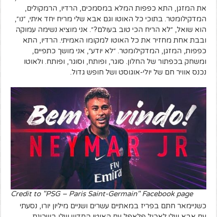
את המזגן, התא כפפות המלא במסמכים, הרדיו, הרמקולים,
המדקילומטר. בתוכי כל האוטו וגם אבא שלי מריח יחד איתי, ״נו״,
הוא שואל, ״לא הריח הכי טוב בעולם?״. אני מוציא נשימה עמוקה
ובבת אחת מחזיר את כל האוטו למקומו האמיתי. הרדיו, התא
כפפות, המזגן, המדקילומטר. ״לא יודע״, אני מושך כתפיים,
ומשחק בכפתור של החלון. סוגר, ופותח, וסוגר, ופותח. ולאוטו
נכנס אוויר חם של יולי-אוגוסט ושל חופש גדול.
Credit to "PSG – Paris Saint-Germain" Facebook page
כשניימאר חתם בפריז במאתיים עשרים ושניים מיליון יורו, נסעתי
עם אבא שלי לאכול פלאפל עם האוטו החדש שלו בשכונת