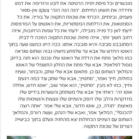
מוכשרים וכל פיסת חנייה הרטיטה את ליבנו והזרימה את דמנו
וחידדה את חושינו החייתים. ״הנה הנה הנה״ צעקנו אין-ספור
פעמים, ובינתיים, הכרתי את שכונת התקווה על בוריה. את כל
הסמטאות, את הדלתות המסתוריות, את האנשים על המרפסות.
ידעתי לאן כל פנייה מובילה, ידעתי את כל שמות הרחובות, איזה
רחוב חשוך יותר, איזה פחות. שכונת התקווה הפכה לי לבית.
הסתובבנו סביבה והיא סובבה אותנו. ככה היינו כמעט שעה בתוך
האוטו החדש של אבא עד שלפתע מישהו גבוה ושחום שנראה
כמו מלאך פתח את הדלת של האוטו שלו ונכנס. הוא חנה בדיוק
ממול לפלאפל. אבא שלי פתח את החלון החשמלי של האוטו
והמלאך השחום גם כן. פתאום אבא שלי שתק. והבחור, שעיניו
כחולות, חייך ואמר, ״סחטיין״, אבא שלי שתק עוד כמה רגעים
וחייך, כמו לא מבין. ״סחטיין״, הוא אמר שוב, ״אוטו חדש, אחלה
אוטו זה״. ראיתי איך אבא שלי משתתק והשערות בידיים שלו
מזדקרות והלב שלו דופק והעיניים שלו נוצצות והנשימות שלו
מאיצות. ״תודה, כן, אוטו חדש״, אבא שלי אמר. ״אתה רוצה
להכנס?״, המלאך אמר, ואבא שלי הנהנן, ועשה רוורס, והמלאך
השחום עם העיניים הכחולות יצא מהחניה ונעלם בתוך כבישייה
הצרים של שכונת התקווה.