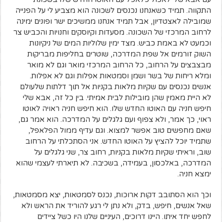
התקווה. תמיד כשאנחנו נכנסים לשכונה הוא מצביע לי על הפנייה
שמובילה לאצטדיון, אבל תמיד אנחנו ממשיכים ישר ופונים ימינה
לרחוב המרכזי של השכונה. מסעדות וקיוסקים וחנויות והכביש צר
וכמעט לא באמת כביש. מצד ימין שלוליות המים של ניקיונות
השוק זורמים אל שפת המדרכה, שוטרים בחליפות מבריקות
מבצבצים על הרחוב, כל הרחוב המרכזי מואר וגם לא מואר
ומלא ריחות של בשר ושמן וסמטאות אפלות וגם לא אפלות.
אנשים נכנסים עם שקיות מלאות בקניות אל תוך דלתות שלעולם
לא היית מאמין שהן מובילות לבית אמיתי. בין כל זה, אבא שלי
חיפש חניה עם האוטו החדש שלו. הוא חיפש חניה ראויה לאוטו
ראוי, כך אמר, ולא צפוף ועם גלגלים על המדרכה. הוא אמר גם,
שאם מחפשים טוב אפשר למצוא. וגם עדיף ממול הפלאפל,
שתמיד יוכל להציץ על האוטו החדש. אני הסתכלתי על הרחוב
שוב, וראיתי שקיות מלאות בקניות, רחוב צר, שני גלגלים על
המדרכה, באלכסון, בעמידה, בשכיבה. לא תיארתי לעצמי שהוא
ימצא חניה.
וכך הוא הסתובב דקות ארוכות, נכנס לסמטאות, יצא מסמטאות,
שאל אנשים, חיפש, בדק, ולא נתן לי רגע להוריד את הראש ולא
לחפש יחד איתו. היינו דרוכים, העיניים שלנו היו כשל ציידים