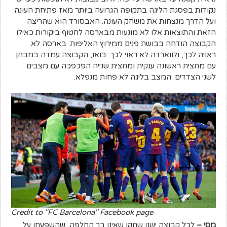
נקודות בפסגת הליגה בתקופה הגרועה ביותר מאז פתיחת העונה
ועל הדרך מנצחות את משחק העונה. האבסורד הוא שהריצה
הזאת והתוצאות אלו לא מונעות מבארסה לחטוף ביקורות כאילו
הקבוצה הודחה בבושת פנים ממירוץ האליפות. בארסה לא
ראויה לכך, ולווארדה לא ראוי לכך. בואו, הקבוצה עמדה במבחן
עם מחצית ראשונה ענקית ומחצית שנייה הפכפכה עם מצבים
לשני הצדדים. המצב בליגה לא פחות מנפלא.
Credit to "FC Barcelona" Facebook page
מסי –
לכל קבוצה ישנו שחקן שאינו בר החלפה, שהשפעתו על