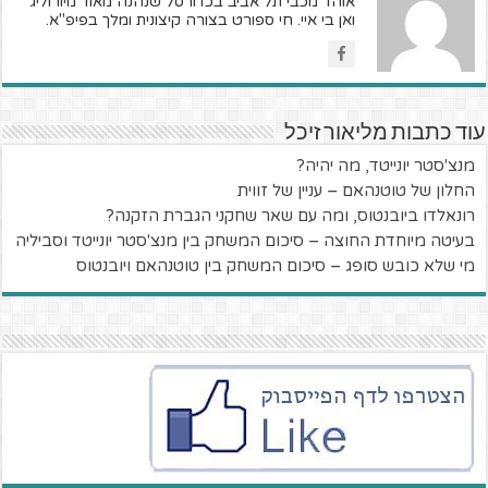
אוהד מכבי תל אביב בכדורסל שנהנה מאוד מיורוליג
ואן בי איי. חי ספורט בצורה קיצונית ומלך בפיפ"א.
עוד כתבות מליאור זיכל
מנצ'סטר יונייטד, מה יהיה?
החלון של טוטנהאם – עניין של זווית
רונאלדו ביובנטוס, ומה עם שאר שחקני הגברת הזקנה?
בעיטה מיוחדת החוצה – סיכום המשחק בין מנצ'סטר יונייטד וסביליה
מי שלא כובש סופג – סיכום המשחק בין טוטנהאם ויובנטוס