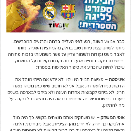
כבר אמצע העונה, רגע לפני העלייה ברמה והרגעים המכריעים.
מותר לשחק קצת פחות טוב בחלק מהמחצית השנייה, מותר
לאבד מעט נקודות ולשמור עדיין על פער משמעותי בזכות פתיחה
פשוט מבריקה. בנתיים אגע בכמה נקודות קצרות על המשחק
שיכול להיות שהכריע את סיפור האליפות בספרד:
אינייסטה –
פציעות תמיד היו ויהיו. לא יודע אם הייתי מנהל את
הדקות כמו ולווארדה, אבל אני לא חושב שיש כאן משהו מאוד
חריג, לא ביחס לקבוצות אחרות העונה ולא ביחס לבארסה בשנים
שעברו. מי שמחפש פה אשמים כנראה היה מוצא בכל מקרה על
מה להתלונן.
אופי המשחק –
יש משחקים אותם מנצחים בקושי. כך היה מול
אתלטיקו וכך יהיה. לא יודע מהן הציפיות, אבל מבחינתי, הליגה
נראית קטנה על בארסה עד כה. לרוב קבוצות לא תופסות פער 8