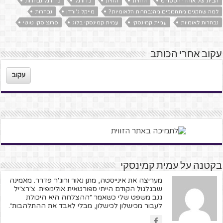
הבית של אוהדי הספורט
הזווית
הזוית
כדורגל
כדורגל נבחרות
למה שחקנים מתחמקים מהנבחרות הלאומיות?
מייקל ג'ורדן
נבחרות
נבחרות לאומיות
עמית קמינסקי
עמית קמינסקי בלוג
פרנצ'סקו טוטי
עקוב אחרי הכותב
עקוב
בקטנה על עמית קמינסקי
מעריצה את אינייסטה, מתן נאור ורוג׳ר פדרר. מאמינה
שבגלגול הקודם הייתי ספורטאית אולימפית. צ׳רצ׳יל
גנב משפט שלי כשאמר ״ההצלחה היא היכולת
לעבור מכישלון לכישלון, מבלי לאבד את ההתלהבות״.