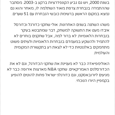
בשנת 2000, ויש גם גביע הקונפדרציות ברקע ב-2003. מסתבר
שההתמדה בנבחרת צרפת מאוד השתלמה לו, מאחר והוא גם
נמצא במקום הראשון ברשימת כובשי הנבחרת עם 51 שערים.
משהו השתנה בשנים האחרונות. אולי שחקני כדורגל וכדורסל
איבדו מעט את התשוקה למשחק, דבר שמתבטא בעיקר
בנבחרות הלאומיות. לא ברור למה, אבל שחקנים בוחרים לא
להתמיד ולהשקיע במעמדם בנבחרות הלאומיות ולעיתים פשוט
מתחמקים באלגנטיות כדי לא לצאת רע בתקשורת המקומית
והעולמית.
האולימפיאדה כבר לא מעניינת את שחקני הכדורגל, וגם לא את
הכדורסלנים האמריקאיים. שחקני NBA מארצות אירופה כבר לא
מגיעים ליורובאסקט, וגם כדורגלני ישראל פחות להוטים להופיע
בקמפיין היורו הנוכחי.