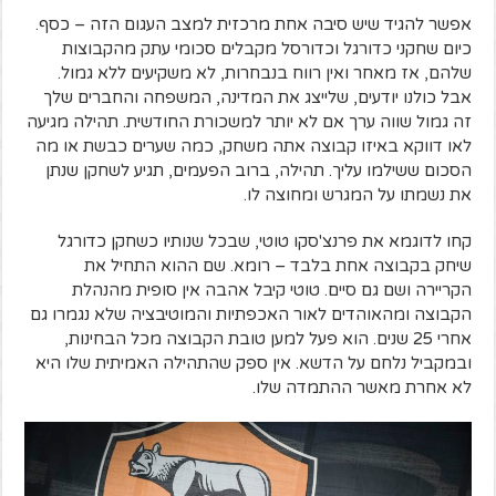
אפשר להגיד שיש סיבה אחת מרכזית למצב העגום הזה – כסף.
כיום שחקני כדורגל וכדורסל מקבלים סכומי עתק מהקבוצות
שלהם, אז מאחר ואין רווח בנבחרות, לא משקיעים ללא גמול.
אבל כולנו יודעים, שלייצג את המדינה, המשפחה והחברים שלך
זה גמול שווה ערך אם לא יותר למשכורת החודשית. תהילה מגיעה
לאו דווקא באיזו קבוצה אתה משחק, כמה שערים כבשת או מה
הסכום ששילמו עליך. תהילה, ברוב הפעמים, תגיע לשחקן שנתן
את נשמתו על המגרש ומחוצה לו.
קחו לדוגמא את פרנצ'סקו טוטי, שבכל שנותיו כשחקן כדורגל
שיחק בקבוצה אחת בלבד – רומא. שם ההוא התחיל את
הקריירה ושם גם סיים. טוטי קיבל אהבה אין סופית מהנהלת
הקבוצה ומהאוהדים לאור האכפתיות והמוטיבציה שלא נגמרו גם
אחרי 25 שנים. הוא פעל למען טובת הקבוצה מכל הבחינות,
ובמקביל נלחם על הדשא. אין ספק שהתהילה האמיתית שלו היא
לא אחרת מאשר ההתמדה שלו.