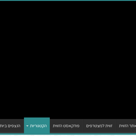
ר הזווית
זווית למצטרפים
פודקאסט הזווית
הקטגוריות
הנצפים ביות