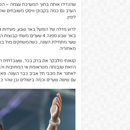
שהגדירו אותה בתוך המערכת עצמה – הפו
הערב גם כמה בקבוקי וויסקי משובחים שה
לימין.
לרוע מזלה של הפועל באר שבע, מעידות כא
באר שבע ספגה 4 שערים משת
שער מתחילת העונה, כשהמשחקים מול באר
מאחוריה.
קטונתי מלבקר את ברק בכר, שעובדתית הו
הזאת שנבנתה מטראומת אי המחויבות והש
לאתגר את מכבי תל אביב כבר העונה. פאולי
עם שישה שערים וכמה בישולים ובן שהר כבר סופר 7 שערים, לא ברור איפה הו