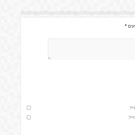
נים
*
יל.
יל.