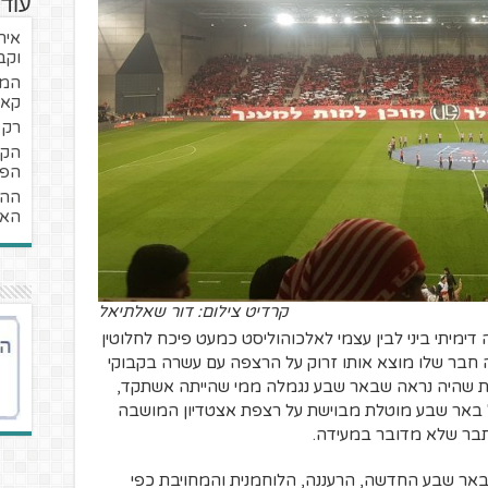
עוד
איר
וקב
קאמ
רק ג
הפכ
ההי
האח
קרדיט צילום: דור שאלתיאל
ימיתי ביני לבין עצמי לאלכוהוליסט כמעט פיכח לחלוטין
 חבר שלו מוצא אותו זרוק על הרצפה עם עשרה בקבוקי
דרת שהיה נראה שבאר שבע נגמלה ממי שהייתה אשתקד,
על באר שבע מוטלת מבוישת על רצפת אצטדיון המושבה
סתבר שלא מדובר במעידה.
אר שבע החדשה, הרעננה, הלוחמנית והמחויבת כפי