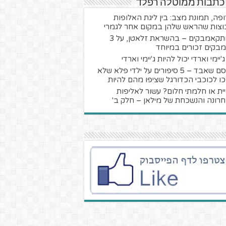
 כתבות ממוטלה רפלד
ופה, תמונת מצב: בין ליגת האלופות
וצות שהראש שלהן במקום אחר לגמרי
המתקאמבקים – בהשראת זלאטן, על 3
בקים זכורים במיוחד
'יימי וארדי יכול להיות ג'יימי וארדי
הקסם שאבד – 5 סיפורים על ילדי פלא שלא
ו לכוכבי הכדורגל שציפו מהם להיות
ית או חלמתי חלום? עשור לאליפות
רונה והנשכחת של מילאן – חלק ב'