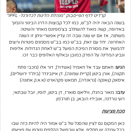
קרדיט לדף הפייסבוק "מנהלת הליגות לכדורגל- IPFL"
בשנה הבאה יהיה לב"ש, כמו לכל קבוצות הדרג הבינוני והנמוך
באירופה, קשה מאוד להשתלב בצ'מפיונס מאחר והשיטה
משתנה, אז אם יש שנה שבה זה עדיין אפשרי וניתן זו השנה
האחרונה. יחד עם זאת, בב"ש כמו בב"ש מסמנים מטרות ורוצים
להמשיך את מסורת הפיכת הפועל ב"ש לאחת הגדולות. אליפות
וגביע המדינה על הפרק כמובן ובאלוף האלופים כבר זכו.
הגיעו:
חאתם עבד אל חאמיד (אשדוד), דור אלו (מכבי פתח
תקווה), אורן ביטון (קריית שמונה), דן איינבינדר (בית"ר ירושליים),
איסאק קואנקה (גראנדה), תמאש פקהארט (א.א.ק אתונה)
עזבו:
מאור בוזגלו, וויליאם סוארז, דן ביטון, לוסיו, יובל שבתאי,
רועי גורדנה, אובידיו הובאן, בן תורג'מן.
מכת פציעות
כאן המקום גם לציין שהסגל של ב"ש אמור היה להיות כזה שבו
בכל עמדה יש תחליף, אלא שבפועל הקלפים נטרפו עם פציעתו