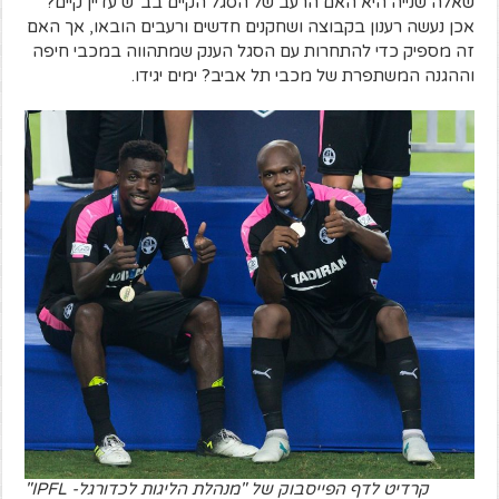
שאלה שנייה היא האם הרעב של הסגל הקיים בב"ש עדיין קיים?
אכן נעשה רענון בקבוצה ושחקנים חדשים ורעבים הובאו, אך האם
זה מספיק כדי להתחרות עם הסגל הענק שמתהווה במכבי חיפה
וההגנה המשתפרת של מכבי תל אביב? ימים יגידו.
קרדיט לדף הפייסבוק של "מנהלת הליגות לכדורגל- IPFL"