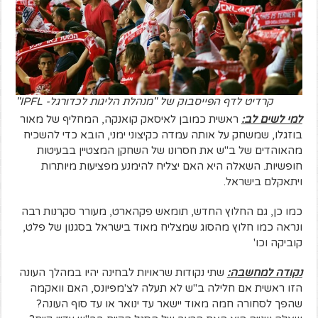
קרדיט לדף הפייסבוק של "מנהלת הליגות לכדורגל- IPFL"
למי לשים לב:
ראשית כמובן לאיסאק קואנקה, המחליף של מאור
בוזגלו, שמשחק על אותה עמדה כקיצוני ימני, הובא כדי להשכיח
מהאוהדים של ב"ש את חסרונו של השחקן המצטיין בבעיטות
חופשיות. השאלה היא האם יצליח להימנע מפציעות מיותרות
ויתאקלם בישראל.
כמו כן, גם החלוץ החדש, תומאש פקהארט, מעורר סקרנות רבה
ונראה כמו חלוץ מהסוג שמצליח מאוד בישראל בסגנון של פלט,
קוביקה וכו'
נקודה למחשבה:
שתי נקודות שראויות לבחינה יהיו במהלך העונה
הזו ראשית אם חלילה ב"ש לא תעלה לצ'מפיונס, האם וואקמה
שהפך לסחורה חמה מאוד יישאר עד ינואר או עד סוף העונה?