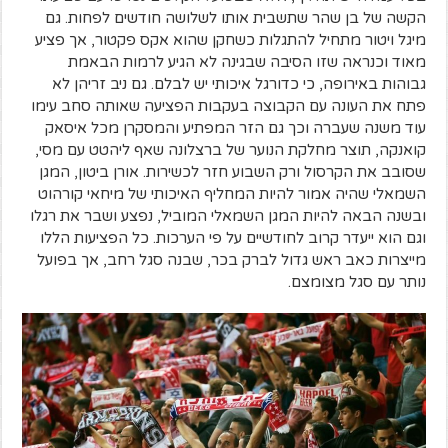
הקשה של בן שהר שתשבית אותו לשלושה חודשים לפחות. גם
מיגל ויטור מתחיל להתגלות כשחקן שהוא אקס פקטור, אך פציע
מאוד וכנראה שזו הסיבה שבגינה לא הגיע לרמות הבאמת
גבוהות באירופה, כי כדורגל איכותי יש לבלם. גם ניב זריהן לא
פתח את העונה עם הקבוצה בעקבות הפציעה שאותה סחב עימו
עוד משנה שעברה וכך גם הזר המפתיע והמסקרן מכל איסאק
קואנקה, תוצר מחלקת הנוער של ברצלונה שאף ליהטט עם מסי,
שסובב את הקרסול ורק השבוע חזר לכשירות. אורן ביטון, המגן
השמאלי שהיה אמור להיות המחליף האיכותי של מיחאי קורהוט
ובשנה הבאה להיות המגן השמאלי המוביל, נפצע ושבר את רגלו
וגם הוא ייעדר קרוב לחודשיים על פי הערכות. כל הפציעות הללו
מייצרות כאב ראש גדול לברק בכר, שבנה סגל רחב, אך בפועל
נותר עם סגל מצומצם.