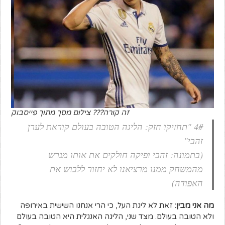
זה קורה??? צילום מסך מתוך פייסבוק
4# "תחזיקו חזק: הליגה הטובה בעולם קוראת לערן
זהבי"
(בתמונה: זהבי ופיקה חולקים את אותו מגרש
מהמשחק ממנו מרציאנו לא יחזור ללבוש את
האפודה)
מה אני מבין:
זאת לא ליגת העל, כי הרי אנחנו השישית באירופה
ולא הטובה בעולם. מצד שני, הליגה האנגלית היא הטובה בעולם