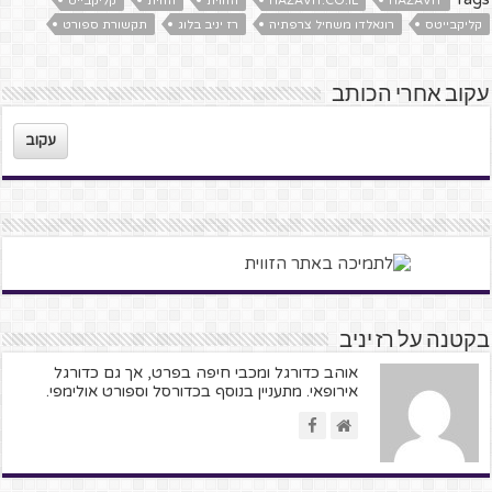
HAZAVIT
HAZAVIT.CO.IL
הזווית
הזוית
קליקבייט
קליקבייטס
רונאלדו משחיל צרפתיה
רז יניב בלוג
תקשורת ספורט
עקוב אחרי הכותב
עקוב
בקטנה על רז יניב
אוהב כדורגל ומכבי חיפה בפרט, אך גם כדורגל
אירופאי. מתעניין בנוסף בכדורסל וספורט אולימפי.