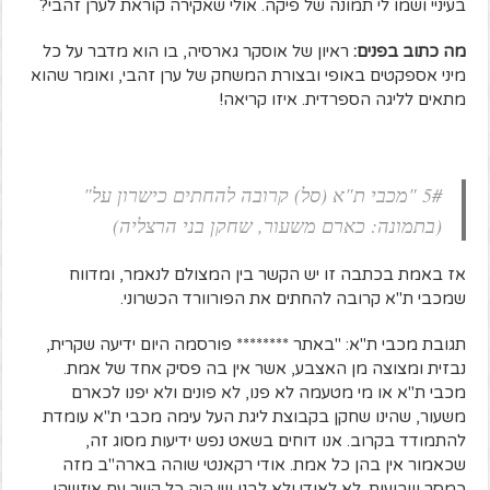
בעיניי ושמו לי תמונה של פיקה. אולי שאקירה קוראת לערן זהבי?
מה כתוב בפנים:
ראיון של אוסקר גארסיה, בו הוא מדבר על כל
מיני אספקטים באופי ובצורת המשחק של ערן זהבי, ואומר שהוא
מתאים לליגה הספרדית. איזו קריאה!
5# "מכבי ת"א (סל) קרובה להחתים כישרון על"
(בתמונה: כארם משעור, שחקן בני הרצליה)
אז באמת בכתבה זו יש הקשר בין המצולם לנאמר, ומדווח
שמכבי ת"א קרובה להחתים את הפורוורד הכשרוני.
תגובת מכבי ת"א: "באתר ******** פורסמה היום ידיעה שקרית,
נבזית ומצוצה מן האצבע, אשר אין בה פסיק אחד של אמת.
מכבי ת"א או מי מטעמה לא פנו, לא פונים ולא יפנו לכארם
משעור, שהינו שחקן בקבוצת ליגת העל עימה מכבי ת"א עומדת
להתמודד בקרוב. אנו דוחים בשאט נפש ידיעות מסוג זה,
שכאמור אין בהן כל אמת. אודי רקאנטי שוהה בארה"ב מזה
כמסר שבועות. לא לאודי ולא לבנו שי היה כל קשר עם איזשהו