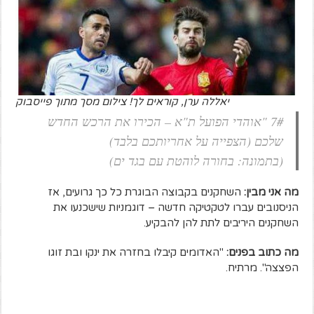
יאללה ערן, קוראים לך! צילום מסך מתוך פייסבוק
7# "אוהדי הפועל ת"א – הכירו את הרכש החדש
שלכם (הצפייה על אחריותכם בלבד)
(בתמונה: בחורה לוהטת עם בגד ים)
מה אני מבין:
השחקנים בקבוצה הבוגרת כל כך גרועים, אז
הניסנובים עברו לטקטיקה חדשה – דוגמניות שישכנעו את
השחקנים היריבים לתת להן להבקיע.
מה כתוב בפנים:
"האדומים קיבלו בחזרה את ינקו ובת זוגו
הפצצה". מרתיח.