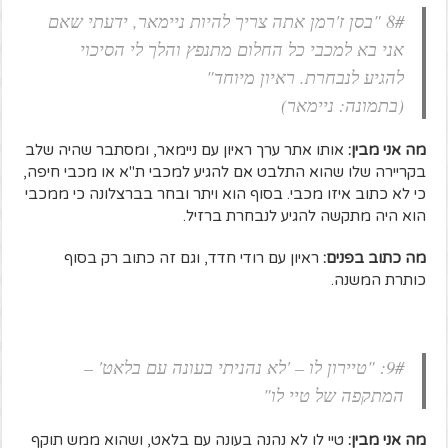
8# "בסן ז'רמן אתה צריך להיות ניימאר, ידעתי שאם
אני בא למכבי כל החלום מתנפץ והלך לי הסיכוי
להגיע לנבחרת. ראיון מיוחד"
(בתמונה: ניימאר)
מה אני מבין:
אותו אתר ערך ראיון עם ניימאר, ומסתבר שהיה שלב
בקריירה שלו שהוא התלבט אם להגיע למכבי ת"א או מכבי חיפה,
כי לא כתוב איזו מכבי. בסוף הוא ויתר ובחר בברצלונה כי ממכבי
הוא היה מתקשה להגיע לנבחרת ברזיל.
מה כתוב בפנים:
ראיון עם רודי חדד, וגם זה כתוב רק בסוף
כותרת המשנה.
9#: "טיירון לו – 'לא נהניתי בעונה עם בלאט' –
המתקפה של טיי לו"
מה אני מבין:
טיי לו לא נהנה בעונה עם בלאט, ושהוא ממש תוקף