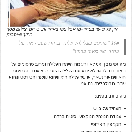
אין על שישי בצהריים! אבל צפו באחריות, כי חם. צילום מסך
מתוך פייסבוק
10# "טוויסט בעלילה: אלונה ברקת שפכה אור על
עתידו של מאור בוזגלו"
מה אני מבין:
אני לא יודע מה הייתה העלילה ומרוב פרסומים על
מאור בוזגלו אני לא יודע אם העלילה היא שהוא עוזב והטוויסט
הוא שמאור נשאר, או שהעלילה היא שהוא נשאר והטוויסט שהוא
עוזב. מבולבלים? גם אני.
מה כתוב בפנים:
העתיד של ב"ש
עמדת המנהל המקצועי וסוגיית ברדה
הקמפיין האירופי