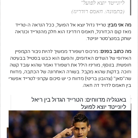
ליונייטד יוצא לפועל"
(בתמונה: חאמס רודריגז)
מה אני מבין:
טרייד גדול יוצא אל הפועל, ככל הנראה ה-טרייד
מאז קום הכדורגל, חאמס רודריגז הוא חלק מהטרייד וכנראה
ישחק במנצ'סטר יונייטד.
מה כתוב בפנים:
מרכוס רשפורד ממשיך להיות גיבור הקמפיין
האירופי של השדים האדומים, והפעם הוא כבש בסטייל בבעיטה
חופשית. בנוסף, מוריניו הילל את רשפורד ואמר שהוא עובד קשה
וזוכה בדקות שהוא מקבל. בשורה האחרונה של הכתבה, מדווח
שה"סאן" (צהובון בריטי) מדווח כי יש סיכום עקרוני לטרייד אפשרי
בין חאמס לדויד דה חאה.