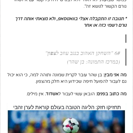
גורם הקשור לנושא זה".
* תגובה זו התקבלה אצלי בוואטסאפ, ולא מצאתי אותה דרך
גורם רשמי כזה או אחר
6# "השחקן האהוב בנגב עוזב ל
צפון
"
(במרכז התמונה: בן שהר)
מה אני מבין:
בן שהר עובר לקרית שמונה ותוהה למה, כי הוא יכול
גם לעבור להפועל חיפה שכידוע היא חלק מהצפון.
מה כתוב בפנים:
הובאן עשוי לעבור ל
אשדוד.
אין מילים.