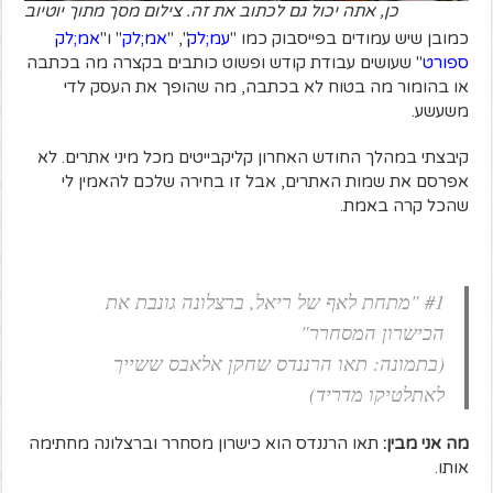
כן, אתה יכול גם לכתוב את זה. צילום מסך מתוך יוטיוב
כמובן שיש עמודים בפייסבוק כמו "
עמ;לק
", "
אמ;לק
" ו"
אמ;לק
ספורט
" שעושים עבודת קודש ופשוט כותבים בקצרה מה בכתבה
או בהומור מה בטוח לא בכתבה, מה שהופך את העסק לדי
משעשע.
קיבצתי במהלך החודש האחרון קליקבייטים מכל מיני אתרים. לא
אפרסם את שמות האתרים, אבל זו בחירה שלכם להאמין לי
שהכל קרה באמת.
#1 "מתחת לאף של ריאל, ברצלונה גונבת את
הכישרון המסחרר"
(בתמונה: תאו הרננדס שחקן אלאבס ששייך
לאתלטיקו מדריד)
מה אני מבין:
תאו הרננדס הוא כישרון מסחרר וברצלונה מחתימה
אותו.