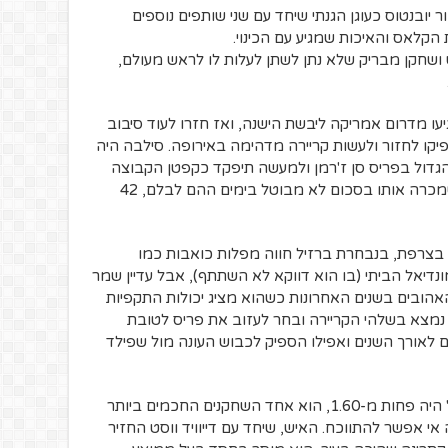
2 משחק ברצף עבור יובנטוס כעוגן הגנתי שיחד עם שני שותפים נוספים
הקלאס והאיכות שמגיע עם הכינוי.
איש ושחקן מבריק שלא נתן לשתן לעלות לו לראש מעולם,
ו מדרום אמריקה ליבשת הישנה, ואז חזרו לעוד סיבוב
יקו לחזור ולעשות קריירה מדהימה באירופה. סילבה היה
גדול בפריס סן ז'רמן ולמעשה תיפקד כקפטן הקבוצה
מהרגע בו הגיע לקבוצה ב2012 ממילאן שמכרה אותו בסכום לא מבוטל בימים ההם לבלם, 42
 בצרפת, בנבחרת ברזיל חווה מפלות כואבות כמו
תוצאה 7-1 לגרמניה במונדיאל הביתי (בו הוא דווקא לא השתתף), אבל עדיין שמר
ובים בשנים האחרונות כשהוא מציג יכולות התקפיות
 נמצא בשלהי הקריירה ובחר לעזוב את פריס לטובת
ם לאורך השנים ואפילו הספיק לכבוש העונה מול שפילד
הרכז המחונן, שעד כיתה י' היה פחות מ-1.60, הוא אחד השחקנים החכמים ביותר
ות ועל זה אי אפשר להתווכח. האיש, שיחד עם דייוויד ווסט החזיר