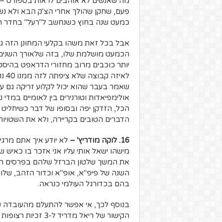
מה שאנשים לא אוהבים לראות בספורט – י
פעם, שחקן שהולך אחרי הצ'ק הבא ולא נש
כמעט שנה בחוץ כשנחשב ל"רעל" בחדר 
אבל בכל זאת משהו בקלעי המחונן הזה גר
הכמעט מושלמת שלו, בזה שלאורך השנים
יותר כוכבים מרוב מחזורי הדראפט בהיסט
לאי
שאמר בעבר שהוא יכול לקלוע זריקה גם ע
אולימפיאדות וטורנירים בין לאומיים במדי
הכל, הזדקן יפה ובסופו של דבר כשיחליט לפ
הדברים הטובים בקריירה, ולא את השטויות
16. לוקה מודריץ' –
מישהו ישאל אותי עליו אני אזכר בו כאיש ש
השנה של פיפ"א, אופ"א וכדור הזהב, שלו
בהם בכדורגל העולמי כנראה.
בנוסף לכך, אי אפשר להתעלם מהעובדה ש
הקישור של ריאל מדרי