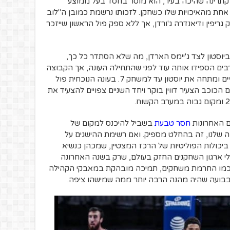
 קתרינה שהיכה בעיר, הוא מוסר בחסד בעל ממוצע
ק, וזו רק אחת מהאיכויות שלו כשחקן. לזכותו נרשמת כמובן ה"לוב
גריפין ודיאנדרה ג'ורדן, אך ללא ספק פול הראשון שייזכר
ביוסטון לצד ג'יימס הארדן, מה שלא הסתדר כל כך,
ים הספידו אותה עוד לפני שהתחילה העונה, אך הקבוצה
מצאה את עצמה בפלייאוף כנגד כל הסיכויים ומתחה את יוסטון עד למשחק 7. בעונה הנוכחית פול
הכוכב הצעיר דווין בוקר ויחד השניים צפויים להצעיד את
ם האחרונות
חסר טבעת
בשביל להיכנס למקום של
מת, אבל למקום ה-18 ברשימה שלנו, זה בהחלט מספיק. ואם רשימת ההישגים על
יכולות הפוליטיות של הרכז המצטיין, שמכהן כנשיא
השחקנים של הליגה משנת 2013, אולי ארגון השחקנים החזק בעולם, שרק בשנה האחרונה
 כמו החרמת משחקים, תמיכה מובהקת במאבקי הקהילה
בבועה שהיה מהנה הרבה יותר ממה שמישהו ציפה.