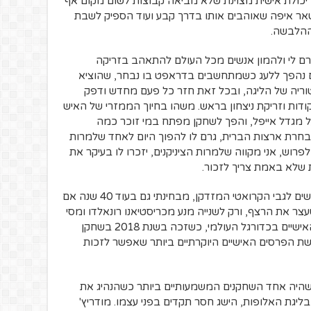
כולת אישית מצוינת שלא מביאה קבוצות לשום מקום אף
אר איפה שאוהבים אותו בדרך קבע ועוד הספיק לשבת
ההלבשה.
ם לי ולהמון אנשים מכל העולם להתאהב בזריקה
 נהפך ללעג כשמתחשבים בדראפט בו נבחר, שהוציא
וריה של הליגה, ובכל זאת חזר כל פעם מחדש ודפק
זה קבוצה שלא ציפתה לזה ממנו 40 נקודות וזריקת ניצחון בראש. משהו בחיוך הממזרי של האיש
ל מגדל אייפל, והפך לשחקן מפתח במי זוכר כמה
 נבחרת ארצות הברית, גרם לו להפוך היום לאחד שלמרות
רוש, אני מקווה שלמרות הציניקנים, יזכרו לו בעיקר את
 שלא באמת צריך לזכור.
לא יודע איך אתם מרגישים לגבי הקרואטי המזדקן, מבחינתי גם בעוד 40 שנה אם
עצר את הרצף, ורק לשנייה מנע מכריסטיאנו רונאלדו ומסי
את המשך שלטון הברזל שלהם בפרסים האישיים בכדורגל העולמי, כשזכה בשנת 2018 בשחקן
שת הפרסים האישיים היוקרתיים ביותר שאפשר לזכות
היה אחד השחקנים המשמעותיים ביותר כשהנהיג את
ד ל-3 זכיות רצופות בליגת האלופות, הישג חסר תקדים בפני עצמו. מודריץ'