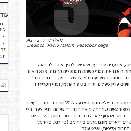
עוד 
כמו
מעל גיל
הכו
מאלדיני. עד גיל 41.
הגד
Credit to "Paolo Maldin" Facebook page
לך 
תעז
 פרישתו של מאלדיני, לפני כמעט 12 שנה, אנו עדים לתופעה שאפשר לשייך אותה לרפואה,
פחות רואים את הסוף כשהם מסתכלים קדימה, אלא רואים
בתחומו השיג ועוד יכול להשיג. פרויקט "כמו יין טוב"
יעסוק ב-20 ספורטאי על שעברו את גיל 35 שהם עדיין פעילים ועדיין בטופ העולמי, וסוף הקריירות
רשימה זו לא תתעסק בנתונים או במספרים מסובכים, אלא תהיה הצדעה ל-20 אנשים מסביב לעולם
ספורטאים שמתחילים את הקריירה שלהם בגיל צעיר, בלי
י לדאוג מה יהיה בעוד 20 שנה כי כנראה שהסוף לא יהיה שם. מה שכן, האקסקלוסיביות
ים: תארים משמעותיים בתחומם (כדורגל, כדורסל