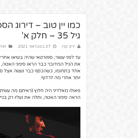
כמו יין טוב – דירוג ה
גיל 35 – חלק א'
יריב קרן
27 בפברואר 2021
זווי
את הגיל המדובר כבר הראו סימני האטה, ה
אחד בתחומו, כשהכסף כבר נעשה אצל ספו
יותר אחרי מה לרדוף.
פאולו מאלדיני היה חלוץ (ראיתם מה עשית
הראה סימני האטה, ותלה את נעליו רק בגיל 41 הבלתי נתפס לשחקן כדורגל ברמות אל