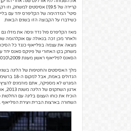
את השמחה לניו אורלינס שנה אחרי הוריקן
קריירה של 9.5(!) אסיסטים למשח
סיטי" המדהימה של הקליפרס יחד עם בלייק 
כשידברו על הקבוצה הזו בשנים הבאות.
מאז הקליפרס פול נדד וניסה את מזלו גם 
ולאחר מכן זכה בגאולה עם אוקלהומה שרב
משחק בקו האחורי של פיניקס סאנס יחד עם 
הסאנס לפלייאוף ראשון מעונת 2009\2010 ומקום גבוה במערב הקשוח.
מלך האסיסטים והחטיפות של הליגה בשני
הגדולים בא
המגרש לא מספיקה, אתם מוזמנים להציץ ב
ארגון 
הוכיח את כוחו העצום בליגה עם החלטות
השחורה בארצות הברית ויצירת הפלייאוף 