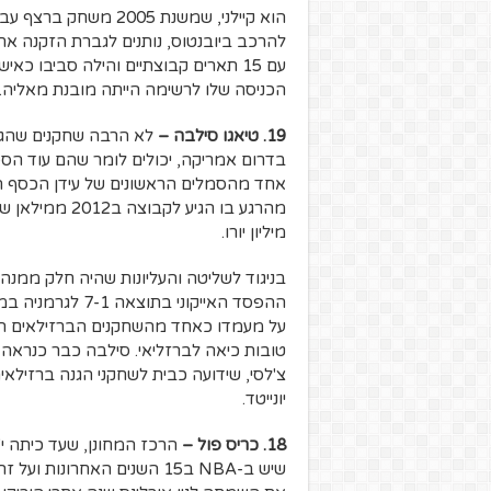
הוא קיילני, שמשנת 005
להרכב ביובנטוס, נותנים לגברת הזקנה את 
עם 15 תארים קבוצתיים והילה סביבו כ
הכניסה שלו לרשימה הייתה מובנת מאליה.
19. טיאגו סילבה –
לא הרבה שחקנים שהגיע
בדרום אמריקה, יכולים לומר שהם עוד הספ
אחד מהסמלים הראשונים של עידן הכסף ה
מיליון יורו.
בניגוד לשליטה והעליונות שהיה חלק ממנה
ההפסד האייקוני ב
על מעמדו כאחד מהשחקנים הברזילאים האה
טובות כיאה לברזליאי. סילבה כבר כנראה
צ'לסי, שידועה כבית לשחקני הגנה ברזילאי
יונייטד.
18. כריס פול –
שיש ב-NBA ב15 השנים האחרונ