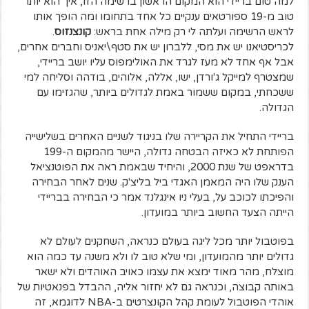
למה טום בריידי הוא המקום הראשון ברשימה הזו, איך הוא יותר
טוב מ-19 ספורטאים ענקיים כל אחד בתחומו ומה הופך אותו
לראש הרשימה ועלתה לי רק מילה אחת בראש:
קונצנזוס
.
לכריסטיאנו יש את מסי, ללברון יש את סטף\יאניס וחברים אחרים,
אבל אף אחד לא מעז לגרד את האולימפוס עליו יושב בריידי,
שמצטרף למייקל ג'ורדן, ישו, אללה, אלוהים, בודהה וסליחה למי
ששכחתי, במקום ששמור באמת לגדולים ביותר, שהגזימו עם
הגדולה.
בריידי התחיל את הקריירה שלו בניגוד לשניים האחרים בשלישייה
הפותחת לא כאיזה הבטחה גדולה, היישר מהמקום ה-199
בדראפט של שנת 2000, והיחיד שבאמת ראה את הפוטנציאל
הענק שלו היה המאמן האגדי ביל בליצ'ק. שנים לאחר הבחירה
והפיכתו לכוכב על, בעלי ניו אינגלנד אמר כי הבחירה בבריידי
הייתה הצעד החשוב ביותר במועדון.
בפוטבול יותר מכל ליגה בעולם כנראה, השחקנים לעולם לא
גדולים יותר מהמועדון, ומי שלא טוב לו ולא משנה עד כמה הוא
מוצלח, מהר מאוד ימצא את עצמו כאויב האוהדים ולא ישאר
באותה קבוצה, וכנראה גם לא יחזור אליה, ההבדל בפנאטיות של
אוהדי הפוטבול לעומת קהל הקונצרטים ב-NBA לדוגמא, זה