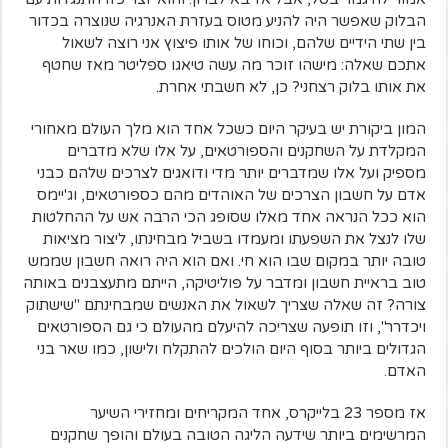
הבלוק שאפשר היה להניע מטוס בעזרת האנרגיה שנוצרה בכדור
בין שתי הידיים שלהם, וכוחו של אותו פיצוץ אני רוצה לשאול
אתכם שאלה: מישהו זוכר מה עשה טיאגו ספליטר מאז שחטף
את אותו בלוק רצחני? כן, לא חשבתי אחרת.
המון ביקורת יש בעיקר היום כשכל אחד הוא מלך העולם מאחורי
המקלדת על השחקנים והספורטאים, על אלו שלא מדברים
מספיק ועל אלו שמדברים יותר מדי ודואגים לצרכים שלהם כבני
אדם על חשבון הצרכים של האוהדים מהם כספורטאים, וג'יימס
הוא ככל הנראה אחד מאלו שסופג הכי הרבה אש על ההחלטות
שלו לנצל את השפעתו ומעמדו בשביל מבחינתו, ליצור מציאות
טובה יותר במקום שבו הוא חי. ואם הוא היה רואה חשבון שממש
טוב בראיית חשבון ומדבר על פוליטיקה, הייתם מתעצבנים באותה
צורה? זה שאלה שצריך לשאול את האנשים שמבחינתם "שישתוק
ויכדרר", וזו תופעה שצריכה להיעלם מהעולם כי גם הספורטאים
הגדולים ביותר בסוף היום הולכים להתקלח ולישון, כמו שאר בני
האדם.
אז מספר 23 בלייקרס, אחד המקריחים ומחזירי השיער
המרשימים ביותר שידעה הליגה הטובה בעולם והופך שחקנים