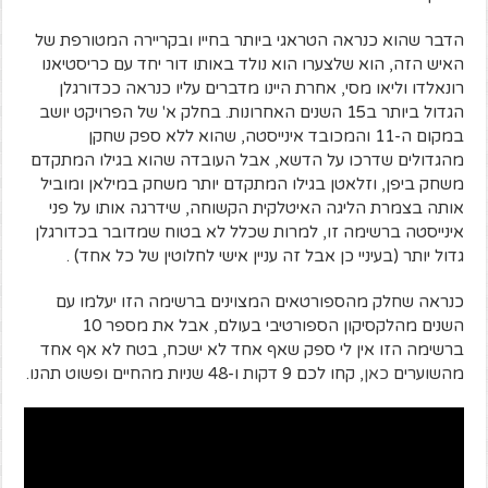
הדבר שהוא כנראה הטראגי ביותר בחייו ובקריירה המטורפת של
האיש הזה, הוא שלצערו הוא נולד באותו דור יחד עם כריסטיאנו
רונאלדו וליאו מסי, אחרת היינו מדברים עליו כנראה ככדורגלן
הגדול ביותר ב15 השנים האחרונות. בחלק א' של הפרויקט יושב
במקום ה-11 והמכובד אינייסטה, שהוא ללא ספק שחקן
מהגדולים שדרכו על הדשא, אבל העובדה שהוא בגילו המתקדם
משחק ביפן, וזלאטן בגילו המתקדם יותר משחק במילאן ומוביל
אותה בצמרת הליגה האיטלקית הקשוחה, שידרגה אותו על פני
אינייסטה ברשימה זו, למרות שכלל לא בטוח שמדובר בכדורגלן
גדול יותר (בעיניי כן אבל זה עניין אישי לחלוטין של כל אחד) .
כנראה שחלק מהספורטאים המצוינים ברשימה הזו יעלמו עם
השנים מהלקסיקון הספורטיבי בעולם, אבל את מספר 10
ברשימה הזו אין לי ספק שאף אחד לא ישכח, בטח לא אף אחד
מהשוערים
כאן
, קחו לכם 9 דקות ו-48 שניות מהחיים ופשוט תהנו.