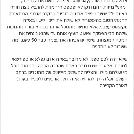
אלא לקרבות ראווה (pay day רציני בלי משמעות לקריירה),
"מאני" מייוות'ר המזדקן לא יפספס הזדמנות להרביץ קצת תורה
באיזה ילד יוטיוב שניצח את נייט רובינסון בקרב אגרוף. המתאגרף
ההגנתי הטוב בהיסטוריה לא שולח את יריביו לישון באיזה
נוקאאוט עצבני, אלא מתיש ומתסכל אותם כשהוא בורח מהמכות
שלהם בלי הפסקה ופשוט מעייף אותם עד שהוא מנחית את
המכה המנצחת, שיטה שהוכיחה את עצמה כבר 50 פעם, ומה
ששבור לא מתקנים.
שלא יהיה לכם ספק, לא מדובר באיזה אדם נפלא או ספורטאי
למופת, אלא פשוט מדובר באדם שהרבה הרבה יותר טוב מכל
מי שנלחם מולו, והצליח להשתיק מיליונים של מתנגדים ברחבי
העולם, ועל הדרך להרוויח איזה דולר או שניים (לשנייה בערך)
לאורך הקריירה.