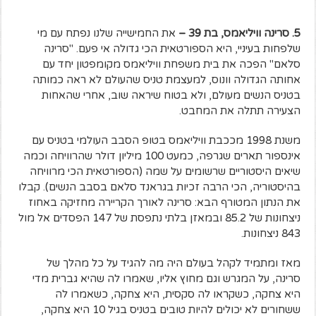
5. סרינה וויליאמס, בת 39 –
את החמישייה שלנו נפתח עם מי
שלפחות בעיניי, היא הספורטאית הכי גדולה אי פעם. "סרינה
סלאם" הפכה את בית משפחת וויליאמס מקומפטון יחד עם
אחותה הגדולה וונוס, למעצמת טניס שהעולם לא ראה כמותה
בטניס הנשים מעולם, ולא בטוח שיראה שוב, אחרי שהאחות
הצעירה תתלה את המחבט.
משנת 1998 מככבת וויליאמס בטופ הסבב העולמי בטניס עם
אינספור תארים שגרפה, כמעט 100 מיליון דולר שהרוויחה וכמה
שיאים היסטוריים שרשומים על שמה (הספורטאית הכי מרוויחה
בהיסטוריה, הכי הרבה זכיות בגראנד סלאם בסבב הנשים). קבלו
את הנתון המטורף הבא: סרינה לאורך הקריירה מחזיקה באחוז
ניצחונות של 85.2 ובמאזן בלתי נתפסת של 147 הפסדים אל מול
843 ניצחונות.
מאז ומתמיד לקהל בעולם היה מה להגיד על כל מהלך של
סרינה, על המגרש וגם מחוץ אליו, שאמרו לה שהיא גברית מדי
היא צחקה, כשקראו לה סקסית, היא צחקה, כשאמרו לה
ששחורים לא יכולים להיות טובים בטניס בגיל 10 היא צחקה,