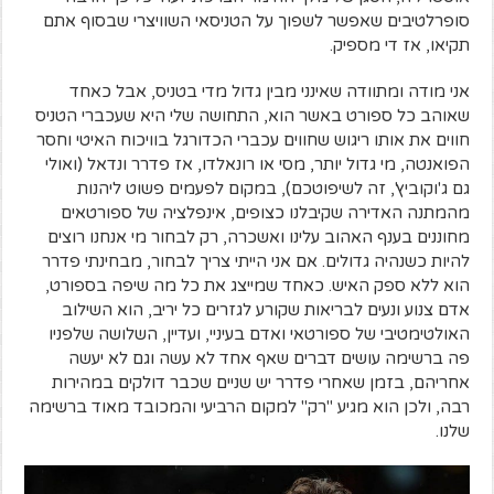
סופרלטיבים שאפשר לשפוך על הטניסאי השוויצרי שבסוף אתם
תקיאו, אז די מספיק.
אני מודה ומתוודה שאינני מבין גדול מדי בטניס, אבל כאחד
שאוהב כל ספורט באשר הוא, התחושה שלי היא שעכברי הטניס
חווים את אותו ריגוש שחווים עכברי הכדורגל בוויכוח האיטי וחסר
הפואנטה, מי גדול יותר, מסי או רונאלדו, אז פדרר ונדאל (ואולי
גם ג'וקוביץ', זה לשיפוטכם), במקום לפעמים פשוט ליהנות
מהמתנה האדירה שקיבלנו כצופים, אינפלציה של ספורטאים
מחוננים בענף האהוב עלינו ואשכרה, רק לבחור מי אנחנו רוצים
להיות כשנהיה גדולים. אם אני הייתי צריך לבחור, מבחינתי פדרר
הוא ללא ספק האיש. כאחד שמייצג את כל מה שיפה בספורט,
אדם צנוע ונעים לבריאות שקורע לגזרים כל יריב, הוא השילוב
האולטימטיבי של ספורטאי ואדם בעיניי, ועדיין, השלושה שלפניו
פה ברשימה עושים דברים שאף אחד לא עשה וגם לא יעשה
אחריהם, בזמן שאחרי פדרר יש שניים שכבר דולקים במהירות
רבה, ולכן הוא מגיע "רק" למקום הרביעי והמכובד מאוד ברשימה
שלנו.