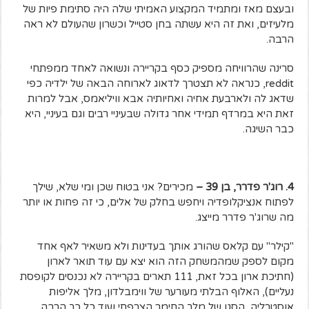
ובעצם מאז ומתמיד המקצוע האמיתי שלה היה סתימת פיות של
מלעיזים, ואת זה היא עשתה בחן סטייל וכשרון שהעולם לא ראה
הרבה.
סרינה שהרוויחה מספיק כסף בקריירה ונשואה לאחד ממפתחי
reddit, כנראה לא תצטרך לדאוג לארוחה הבאה של ילדיה כפי
שדאג לה ולארבעת אחיה ואחיותיה אבא וויליאמס, אבל למרות
זאת היא במרדף תמידי אחר גדולה שבעיניי רבים וגם בעיניי, היא
כבר השיגה.
4. רוג'ר פדרר, בן 39 –
מכירים? אני בטוח שכן ומי שלא, שילך
לפתוח אנציקלופדיה ויחפש בחלק של אלים, כי זה פחות או יותר
מה שרוג'ר פדרר מייצג.
"קילר" עם קלאס שהורג אותך בעדינות ולא משאיר לאף אחד
מקום לספק שמהמשחק הזה הוא יצא עם עוד תואר לארון
(חתיכת ארון בכל זאת, 111 תארים בקריירה לא נכנסים לקופסת
נעליים), האלוף הבלתי מעורער של ווימבלדון, מלך אליפות
אוסטרליה, הסגן של מלך החימר הצרפתי ועוד כל כך הרבה