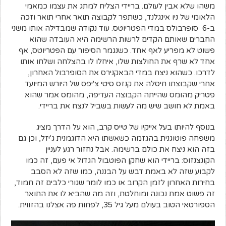
משהו שלא אבין לעולם. בריידי הצליח למתג את עצמו כמאמי
הלאומי של ניו אינגלנד, כשתפר לקבוצה תואר אחרי תואר וזכה
ב-6 סופרבולס במדי הפטריוטס. עוד נקודה שמבדילה אותו משני
החברים שאותם הקדים לרשות הרשימה היא העובדה שהוא
פשוט לא מפריע לאף אחד. כשנגמר הסיפור עם הפטריוטס, אף
אחד לא שרף את החולצות שלו, איחלו לו בהצלחה ושלחו אותו
לדרכו. כשהוא ניצח במדי הבאקנירס את הסופרבול האחרון,
אחרי שקבוצתו חיסלה את קנזס סיטי צ'יפס של היורש המיועד
פטריק מהומס שהייתה הקבוצה העדיפה, מהומס אמר שהוא
באמת לא חושב שיש מה לעשות בשביל לנצח את בריידי.
בנוסף להיותו בעל אייקיו של טייס קרב, הוא על הדרך מציג
משפחה פוטוגנית בהגזמה כשאשתו היא הדוגמנית ג'יזל, וכן גם
בזה הוא ניצח את כולם ברשימה. אבל נחזור רגע לעניין
הקונצנזוס: בריידי הוא שחקן הפוטבול הגדול אי פעם, זה כמו
לקבוע שזה לא באמת דבש על הבננה, כמו שזה לא הסבב
בחירות האחרון לזמן הקרוב או כמו לומר שגורי כלבים זה חמוד,
זה פשוט אמת נכונה ומוחלטת, וזה מה שהביא לו את התואר
הספורטאי הטוב בעולם מעל גיל 35, לפחות פה אצלנו בהזווית.