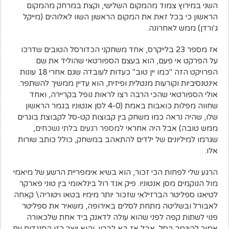
השני במירוץ צמוד מהמקום השלישי, וקצת במרחק מהמקום
הראשון כי בכל זאת את המקום הראשון השוו לאלוהים (מייקל
ג'ורדן) ממש לאחרונה.
אז מספר 23 בלייקרס, אחד משחקני הכדורסל הטובים שדרכו
על הפרקט אי פעם, הוא בעצם הספורטאי שהוליד את שם
הפרויקט הזה "כמו יין טוב" כעדות לעובדה שגם אחרי 18 עונות
אינטנסיביות וקורעות מנטלית ופיזית, הוא עדיין ממשיך להשתפר.
אולי הספורטאי שהכי הרבה רצו לראות נופל בקריירה, ואחד
שחווה מפלות כואבות באמת (4-0 לסן אנטוניו בגמר הראשון
שלו, שהיה נראה כמו משחק בין קבוצות קט-סל לקבוצת בוגרים
ממש טובה) אבל היה אחראי
למספר רגעים בלתי נשכחים
,
שגרמו למיליונים של ילדים להתאהב במשחק, כולל כותב שורות
אלו.
הרגע שלי לפחות הכי זכור, הוא בשיא אימפריית הרשע של מיאמי
מול הנוקמים מסן אנטוניו. פיק אנד רול בינלאומי בין טוני פארקר
לטיאגו ספליטר הברזילאי שזכור יותר מימיו בטאו ויטוריה\ קאחה
לאבורל ובשליטה מתחת לסלים באירופה, משאיר את ספליטר
פנוי לשתות קפה לפני שהוא עולה לדאנק ביד אחת שלכאורה
אמור להיגמר בסל, אבל אז בא לברון. והוא יוצר כזו התנגדות עם