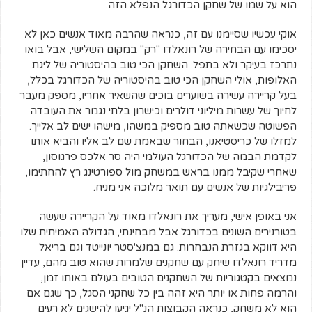
הוא על שמו של שחקן הכדורגל הנפלא הזה.
אוקי עכשיו שסיימנו עם זה, כנראה שהרבה מאוד אנשים כאן לא
יסכימו עם הבחירה של רונאלדו "רק" במקום השלישי, אבל בואו
נתרכז בעיקר ולא בתפל: השחקן הכי טוב בהיסטוריה של ליגת
האלופות, אולי השחקן הכי טוב בהיסטוריה של הכדורגל בכלל,
בעל קריירה עשירה בשוערים בוכים שהשאיר אחריו, מספק מעבר
לחיוך של עשרות מיליוני דולרים וכישרון בלתי נגמר את העובדה
הפשוטה שכשאתה טוב מספיק במשהו, מישהו ישים לב אלייך.
למזלו של כריסטיאנו, הבחור שבאמת שם לב אליו והביא אותו
לקדמת הבמה של הכדורגל העולמי היה סר אלכס פרגוסון,
שאחרי שקיבל ממנו בראש במשחק מול ספורטינג רץ להחתימו,
פריבילגיות של אנשים עם תואר מלוכה אני מניח.
אני באופן אישי, מעריך את רונאלדו מאוד על הקריירה שעשה
בטורנירים השונים בכדורגל אבל מבחינתי, הגדולה האמיתית שלו
היא דווקא בגזרת הנבחרות. גם במנצ'סטר יונייטד וגם בריאל
מדריד רונאלדו שיחק עם שחקנים שלמרות שהוא טוב מהם, עדיין
נמצאים בקטגוריות של השחקנים הטובים בעולם באותו זמן,
והרמה פחות או יותר היא זהה בין כל שחקני הסגל, כך שגם אם
הוא לא משחק, כנראה הקבוצות הנ"ל יגיעו להישגים לא רעים