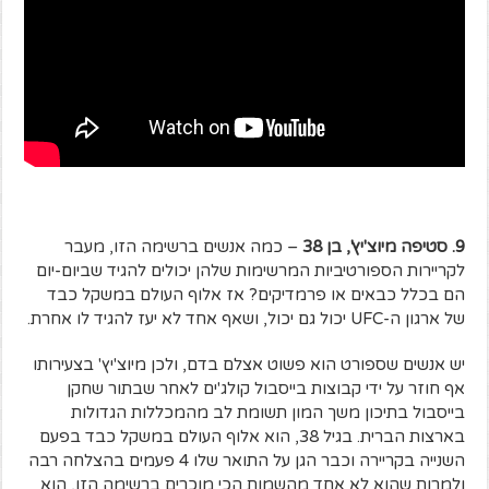
9. סטיפה מיוצ'יץ', בן 38
– כמה אנשים ברשימה הזו, מעבר
לקריירות הספורטיביות המרשימות שלהן יכולים להגיד שביום-יום
הם בכלל כבאים או פרמדיקים? אז אלוף העולם במשקל כבד
של ארגון ה-UFC יכול גם יכול, ושאף אחד לא יעז להגיד לו אחרת.
יש אנשים שספורט הוא פשוט אצלם בדם, ולכן מיוצ'יץ' בצעירותו
אף חוזר על ידי קבוצות בייסבול קולג'ים לאחר שבתור שחקן
בייסבול בתיכון משך המון תשומת לב מהמכללות הגדולות
בארצות הברית. בגיל 38, הוא אלוף העולם במשקל כבד בפעם
השנייה בקריירה וכבר הגן על התואר שלו 4 פעמים בהצלחה רבה
ולמרות שהוא לא אחד מהשמות הכי מוכרים ברשימה הזו, הוא