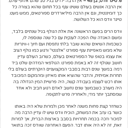
6. טייגר וודס, בן 45 –
אין הרבה ילדים בגיל 10 שהם אלופי עולם.
אין הרבה אנשים בעולם ששינו ענף בכל תחום שהוא בצורה כל
כך דומיננטית, וגם אין הרבה מיליארדרים ספורטאים, ממש מעט.
טייגר וודס הוא כל השלושה.
וודס הרים בפעם הראשונה את אלת הגולף בגיל שנתיים בלבד,
ומשם האגדה שלו הפכה לענקית עם כל שנה שנוספה לו,
כשכמות השיאים שהוא שובר בלתי נתפסת ועם חיוך ו-ווינריות
שלא ממש מאפיינת ענף ספורט "אלגנטי" ורגוע כמו גולף הציב
את עצמו בטופ של הספורטאים בעולם, כשרוב העולם עדיין
חושב שגולף זה לא באמת ספורט. הגולפאי המדהים שלט ביד
רמה במשך שנים רבות בסבבי המקצועניים היוקרתיים בעולם בלי
תחרות אמיתית, והדבר שהוציא אותו מאיזון ומהמקום המכובד
אותו רכש לעצמו בעבודה קשה, היה פרשיית המין הגדולה בה
היה מעורב כשבמשך שנים נחשב לאדם רגוע חביב ולא אחד
שמסתבך יותר מדי, ולאחריה פרש לתקופה.
כשחזר קצת פחות משנה לאחר מכן ולמרות שלא היה באותו
כושר בו עזב את המשחק, הוכיח וודס שיש לו עדיין הרבה מה
למכור וזכה בכמה תחרויות בסבב בארצות הברית, אך למרות
זאת, זה לא היה אותו דבר. הפעם האחרונה שוודס זכה בתואר