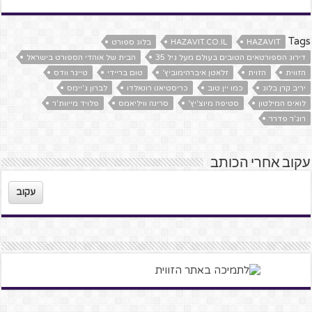
Tags
HAZAVIT
HAZAVIT.CO.IL
בלוג ספורט
דירוג הספורטאים הטובים בעולם מעל גיל 35
הבית של אוהדי הספורט בישראל
הזווית
הזוית
זלאטן איברהימוביץ'
טום בריידי
טייגר וודס
יריב קרן בלוג
כמו יין טוב
כריסטיאנו רונאלדו
לברון ג'יימס
לואיס המילטון
סטיפה מיוצ'יץ'
סרינה וויליאמס
פלויד מייוות'ר
רוג'ר פדרר
עקוב אחרי הכותב
עקוב