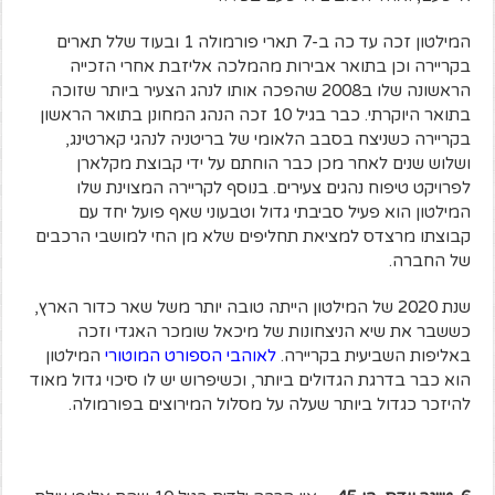
המילטון זכה עד כה ב-7 תארי פורמולה 1 ובעוד שלל תארים
בקריירה וכן בתואר אבירות מהמלכה אליזבת אחרי הזכייה
הראשונה שלו ב2008 שהפכה אותו לנהג הצעיר ביותר שזוכה
בתואר היוקרתי. כבר בגיל 10 זכה הנהג המחונן בתואר הראשון
בקריירה כשניצח בסבב הלאומי של בריטניה לנהגי קארטינג,
ושלוש שנים לאחר מכן כבר הוחתם על ידי קבוצת מקלארן
לפרויקט טיפוח נהגים צעירים. בנוסף לקריירה המצוינת שלו
המילטון הוא פעיל סביבתי גדול וטבעוני שאף פועל יחד עם
קבוצתו מרצדס למציאת תחליפים שלא מן החי למושבי הרכבים
של החברה.
שנת 2020 של המילטון הייתה טובה יותר משל שאר כדור הארץ,
כששבר את שיא הניצחונות של מיכאל שומכר האגדי וזכה
באליפות השביעית בקריירה.
לאוהבי הספורט המוטורי
המילטון
הוא כבר בדרגת הגדולים ביותר, וכשיפרוש יש לו סיכוי גדול מאוד
להיזכר כגדול ביותר שעלה על מסלול המירוצים בפורמולה.