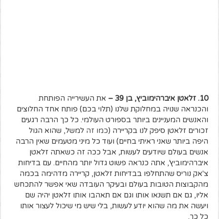
10. זלאטן איברהימוביץ, בן 39 –
את העשירייה הפותחת
והכנראה שנויה במחלוקת שלנו (תלוי בכם) פותח אחד החלוצים
והאנשים המעניינים ביותר בספורט העולמי. כל כך הרבה רגעים
זכורים זלאטן סיפק לנו בקריירה (
כמו זה
למשל, שהוא הגול
היפה ביותר שאני ראיתי בחיים) ועוד כל מיני מטעמים שאין הרבה
אנשים בעולם שיודעים לעשות, אבל ככה זה כשאתה זלאטן
איברהימוביץ', אתה כנראה פשוט גדול יותר מהחיים. עם בדיחות
צ'אק נוריס שהתחלפו בבדיחות זלאטן, קריירה מדהימה בכמה
מהקבוצות הטובות בעולם ובעיקר העובדה שאי אפשר להתכחש
אליו, גם אם תשנאו אותו וגם אם תאהבו אותו זלאטן יהיה שם
ויעשה את מה שהוא יודע לעשות, בלי שיש מי שיכול לעצור אותו
כל כך.