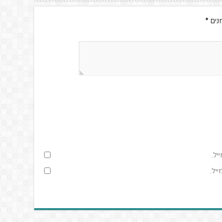
נים
*
יל.
יל.