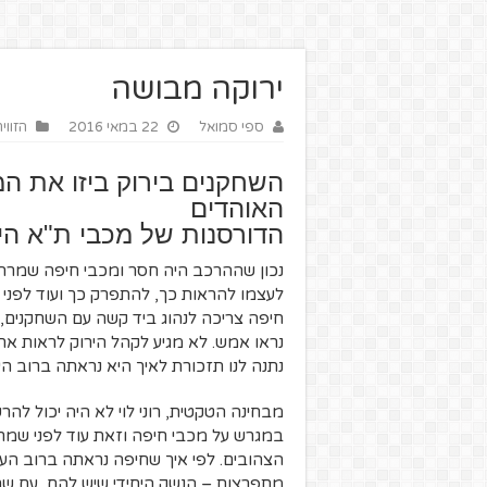
ירוקה מבושה
ספי סמואל
22 במאי 2016
הזווי
השחקנים בירוק ביזו את המ
האוהדים
הדורסנות של מכבי ת"א הי
נכון שההרכב היה חסר ומכבי חיפה שמרה 
לעצמו להראות כך, להתפרק כך ועוד לפני ג
חיפה צריכה לנהוג ביד קשה עם השחקנים, א
נראו אמש. לא מגיע לקהל הירוק לראות א
נתנה לנו תזכורת לאיך היא נראתה ברוב 
מבחינה הטקטית, רוני לוי לא היה יכול ל
במגרש על מכבי חיפה וזאת עוד לפני שמ
הצהובים. לפי איך שחיפה נראתה ברוב הע
מתפרצות – הנשק היחידי שיש להם, עם שחק