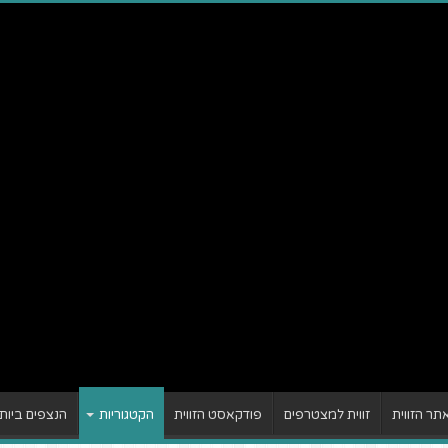
ר הזווית
זווית למצטרפים
פודקאסט הזווית
הקטגוריות
הנצפים ביות