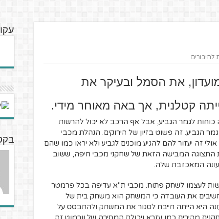
עקוב
ת לחיבורים
ועדון, את הסמל ובעיקר את
יתה קטלנית, אך באה מאוחר מידי.
כוחות לגמר הגביע, אבל אף הרכב לא יכול להרשות
מר הגביע. זה פשוט בזיון של הירוקים. הנהלת מכבי
בקט
ולי זה יעזור להם להגיע מוכנים לגביע ולא יראו כמו שהם
ת התצוגה המבישה הזאת של שחקני מכבי חיפה, ששוב
העונה המאכזבת שלה.
הרשות לעצמו לשחק פתוח. מכבי ת"א עדיפה בכל פרמטר
חשיבים את העובדה כי המשחק הוא משחק בית של
ונה היא הייתה חייבת לסגור את המשחק ולהתבסס על
נים מהירים כמו עזרא ויכולת המסירה של וורמוט זה