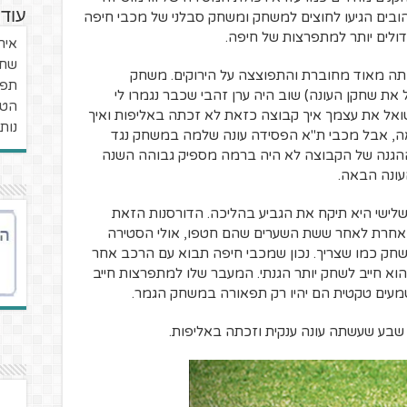
עוד 
הצהובים הגיעו לחוצים למשחק ומשחק סבלני של מכבי חיפה
ולים יותר למתפרצות של חיפה.
איר
שחק
אתה מאוד מחוברת והתפוצצה על הירוקים. משחק
תפס
את שחקן העונה) שוב היה ערן זהבי שכבר נגמרו לי
הטל
ואל את עצמך איך קבוצה כזאת לא זכתה באליפות ואיך
נות
ה, אבל מכבי ת"א הפסידה עונה שלמה במשחק נגד
ההגנה של הקבוצה לא היה ברמה מספיק גבוהה השנה
עונה הבאה.
לישי היא תיקח את הגביע בהליכה. הדורסנות הזאת
או אחרת לאחר ששת השערים שהם חטפו, אולי הסטירה
חק כמו שצריך. נכון שמכבי חיפה תבוא עם הרכב אחר
הוא חייב לשחק יותר הגנתי. המעבר שלו למתפרצות חייב
שמעים טקטית הם יהיו רק תפאורה במשחק הגמר.
 שבע שעשתה עונה ענקית וזכתה באליפות.