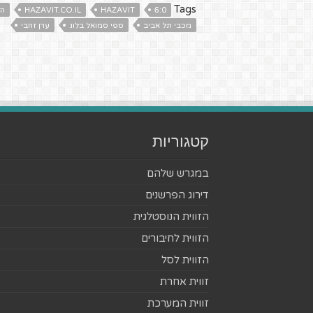
Tags
6:0
HAZAVIT
HAZAVIT.CO.IL
הז
מכבי תל אביב
ספי סמואל בלוג
ערן זהבי
קטגוריות
במגרש שלהם
דירוג הפרשנים
הזווית הנוסטלגית
הזווית לחיבורים
הזווית לסל
זווית אחרת
זווית המערכת