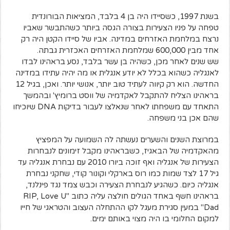
בשנת 1997, כשסיידו היה בן 4 בלבד, המציאות הבורונדית
טפחה על פניו הצעירות בצורה הגסה ביותר כשהתבשר שאביו
נרצח במלחמת האזרחים במדינה. אביו של סיידו הקטן היה רק
אחד מבין 600,000 שמלחמת האזרחים האכזרית גבתה.
שש שנים לאחר מכן, כשהיה בן עשר בלבד, נסע בראהינו לבדו
לאנגליה כשהוא בכלל לא יודע אנגלית או מה יהיה עתידו במדינה
החדשה. הוא רק קיווה לעתיד טוב יותר, אנושי יותר. ואכן, בגיל 12
בראהינו הצליח להתקבל לאקדמיה של ווסט ברומיץ' ובהמשך
התאחד עם משפחתו לאחר שנאלצו לעבור בדיקות DNA שיוכיחו
שהם אכן בני משפחה.
במרוצת השנים והשערים נעשתה לה השמועה על המפציץ
מהאקדמיה של הבאגיז, כשבראהינו מקבל זימונים לנבחרות
הצעירות של אנגליה ואף זוכה ביורו 2010 עם נבחרת אנגליה עד
גיל 17 לצד שמות כמו רוס בארקלי וקונור קודי, שחקני נבחרת
אנגליה כיום. כשהגיע לנבחרת הצעירה וכבש צמד נגד פינלנד,
בראהינו חשף באחד הגולים חולצה עליה כתוב "RIP, Love U
Dad" במעין סגירת מעגל לקו ההתחלה העצוב והטראגי של חייו
למקום החלומי בו היה מצוי באותם ימים.