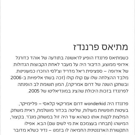
מתיאס פרננדז
כשמתיאס פרננדז הופיע לראשונה בתודעה של אוהד כדורגל
אירופי ממוצע, הדיבור היה על מעבר לאחת הקבוצות הגדולות
של אירופה – ספציפית ריאל מדריד וצ'לסי הוזכרו כמעוניינות.
מלבד ההצלחה שלו עם קולו קולו (זכה בשתי אליפויות ב-2006
ובשחקן השנה של דרום אמריקה), המון תשומת לב הופנתה
לפרננדז בזכות היכולת שהציג במונדיאליטו של 2005.
פרננדז היה wonderkid דרום אמריקאי קלאסי – פליימייקר,
בעיטות חופשיות מעולות, שליטה בכדור מושלמת, ראיית משחק.
המלצות לקנות אותו כשהוא עוד היה זול במשחק מנג'ר. בקיצור,
המישהו (תבחרו בעצמכם את מי לשים שם) הבא. אפילו
התקשורת הארגנטינית החמיאה לו בזמנו – נדיר כשלא מדובר