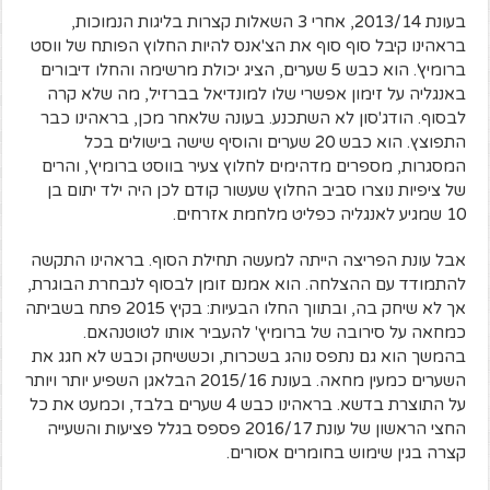
בעונת 2013/14, אחרי 3 השאלות קצרות בליגות הנמוכות,
בראהינו קיבל סוף סוף את הצ'אנס להיות החלוץ הפותח של ווסט
ברומיץ'. הוא כבש 5 שערים, הציג יכולת מרשימה והחלו דיבורים
באנגליה על זימון אפשרי שלו למונדיאל בברזיל, מה שלא קרה
לבסוף. הודג'סון לא השתכנע. בעונה שלאחר מכן, בראהינו כבר
התפוצץ. הוא כבש 20 שערים והוסיף שישה בישולים בכל
המסגרות, מספרים מדהימים לחלוץ צעיר בווסט ברומיץ', והרים
של ציפיות נוצרו סביב החלוץ שעשור קודם לכן היה ילד יתום בן
10 שמגיע לאנגליה כפליט מלחמת אזרחים.
אבל עונת הפריצה הייתה למעשה תחילת הסוף. בראהינו התקשה
להתמודד עם ההצלחה. הוא אמנם זומן לבסוף לנבחרת הבוגרת,
אך לא שיחק בה, ובתווך החלו הבעיות: בקיץ 2015 פתח בשביתה
כמחאה על סירובה של ברומיץ' להעביר אותו לטוטנהאם.
בהמשך הוא גם נתפס נוהג בשכרות, וכששיחק וכבש לא חגג את
השערים כמעין מחאה. בעונת 2015/16 הבלאגן השפיע יותר ויותר
על התוצרת בדשא. בראהינו כבש 4 שערים בלבד, וכמעט את כל
החצי הראשון של עונת 2016/17 פספס בגלל פציעות והשעייה
קצרה בגין שימוש בחומרים אסורים.