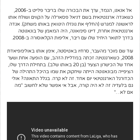
אל אנאנו, הגמד, ערך את הבכורה שלו בריבר פלייט ב-2006,
כשאגדה ארגנטינאית בשם דניאל פסארלה על הקווים ושולח אותו
לראשונה למגרש (החליף את גונזלו היגוואין באותו משחק). אגדה
ארגנטינאית אחרת, דייגו סימאונה, היה המאמן של בונאנוטה
בדרך לתואר היחיד שלו עם ריבר, אליפות הקלאוסורה ב-2008.
עוד שם מוכר מהעבר, סרחיו באטיסטה, אימן אותו באולימפיאדת
2008, כשארגנטינה זכתה במדליית הזהב, עם הופעה אחת ושער
אחד של הכישרון הצעיר (בן 20 באותו שלב). בתחילת הדרך שלו,
הציפייה מבונאנוטה הייתה שיחקוק את שמו בהיכל התהילה של
הכדורגל הארגנטינאי יום אחד. זה לא קרה. בגלל התאונה? אולי
גם בלעדיה זה לא היה קורה, אבל אי אפשר שלא לחשוב "מה
אם לא…"