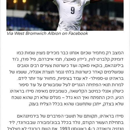
Via West Bromwich Albion on Facebook
המצב רק מחמיר שכיום אנחנו כבר מכירים מצוין שמות כמו
דומיניק קלברט לווין, ג'יידון סאנצ'ו, תמי אייברהם, פיל פודן, ג'וד
בילינגהאם, בוקאיו סאקה ועוד כישרונות צעירים רבים וטובים
שמשלימים קאדר כישרונות בלתי נגמר תוצרת אנגליה, ששמו של
בראהינו ש-ספוילר- לא עמד בציפיות, מחוויר עוד יותר לידם.
למרות תנאי הפתיחה הגנריים לעיל שמבשרים על עוד סיפור
כישלון אנגלי כמיטב הקלישאה, כשמבינים מאיפה סיידו בראהינו
הגיע, היכן התפתח ואיך הוא גדל – מגלים שלא רק שהוא נשכח
שלא בצדק, ייתכן שתחשבו שהוא בכלל הצליח בענק.
סיידו בראהינו, תקוותם של תושבי הפרברים של בירמינגהאם
בתחילת העשור הקודם, נולד בכלל בבוג'ומבורה שבבורונדי, ליד
טנזניה ורואנדה ב-4 באוגוסט 1993. אם השם בורונדי לא מצלצל