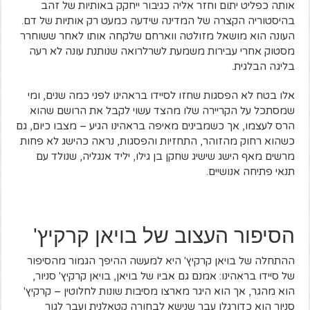
אותה כפליט יתום וחזר אליה כגיבור ייחקק באותיות של זהב
בהיסטוריה הקצרה של המדינה שידעה כמעט רק אותיות של דם.
העונה הוא מושאל מזולטה ווארחם שלקחה אותו לאחר ששוחרר
מסטוק אחרי עבירות משמעת לשרלרואה שנותנת עונה לא רעה
בליגה הבלגית.
אלו בטח לא הפסגות שחזו לסיידו בראהינו לפני כמה שנים, ומי
שמסתכל על הקריירה שלו מהצד עשוי לקבל את הרושם שהוא
הרס לעצמו, אך כשמבינים מאיפה בראהינו הגיע – מצבו כיום, גם
כשהוא רחוק מהזוהר, התחזיות והפסגות, נראה כהישג לא פחות
מרשים מאף הישג שישיג שחקן בן גילו, יליד אנגליה, שנולד עם
תנאי פתיחה אנושיים.
הסיפור העצוב של בויאן קרקיץ'
ההתחלה של בויאן קרקיץ' היא למעשה ההיפך הגמור מהסיפור
של סיידו בראהינו: אמנם גם אביו של בויאן, בויאן קרקיץ' סניור,
הוא מהגר, אך הוא היגר מארצו מסיבות שונות לחלוטין – קרקיץ'
סניור הוא כדורגלן עבר שנישא לבחורה קטאלנית ועבר לגור