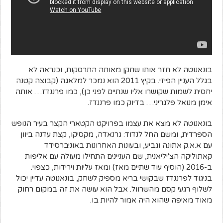
בונאנוטה לא חזר אותו שחקן מאותה התרסקות, וכנראה לא
בגלל העניין הפיזי. בקיץ 2011 הוא נמכר למלאגה (קבוצה קטנה
יחסית לשמות שקושרו אליו שנתיים לפני כן), כמו פרננדז… אותה
אימן מנואל פלגריני… בדיוק כמו פרננדז.
בונאנוטה לא מצא את עצמו בפרויקט הקטארי הקצר בעיר הנופש
הספרדית, ומשם החל לנדוד: גרנאדה, מקסיקו, קצת עדנה ביוון
עם א.א.ק אתונה וגביע, ובעונות האחרונות באוניברסידד
קאתוליקה הצ'יליאנית, שם העניינים התחילו מעולה עם אליפות
ב-2016 (הוסיף עוד שתיים מאז) ומאז עליות וירידות, כצפוי.
בניגוד לפרננדז שבקושי בריא מספיק לשחק, בונאנוטה עדיין יכול
לשלוף רגעי קסם מהשרוול. אבל הוא עושה את זה במקום רחוק
מאוד מאיפה שהוא היה אמור להיות בו.