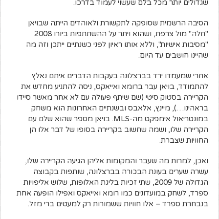
שגדולים יותר מכל בלם שעשוי לעמוד בדרכו.
הסיבה הרשמית שסופקה לתקשורת ולאוהדים הייתה שבויאן
"חלה" מול צרפת, ושהוא ויתר על ההשתתפות ביורו 2008
"מסיבות אישיות", וללא אותו ראיון לפני כשנתיים ייתכן וזה מה
שהיינו חושבים עד היום.
אחרי שמעמדו ירד בברצלונה בעקבות הדברים איתם נאלץ
להתמודד, בויאן עבר ברומא ואייאקס, ניסה להתניע מחדש את
הקריירה בסטוק סיטי (שם שיתף פעולה עם לא אחר מאשר סיידו
בראהינו…), מיינץ, אלאבס ובשנתיים האחרונות הוא משחק
במונטריאול אימפקט מה-MLS. בויאן מספר שהוא שלם עם
הקריירה שלו, ושמה שחשוב בקריירה בסופו של דבר אלו הן
החוויות שצברת.
ואכן, למרות מה שעבר והמקומות אליהן הגיעה הקריירה שלו,
עשרה שערים בעונת הבכורה בברצלונה, שותפות בקבוצה
הגדולה של 2009, שתי זכיות בליגת האלופות, שלוש אליפויות
ספרד, לשחק במועדונים כמו רומא ואייאקס ואפילו הופעה אחת
בנבחרת ספרד – אלו חוויות ששמורות רק למעטים ברי מזל.