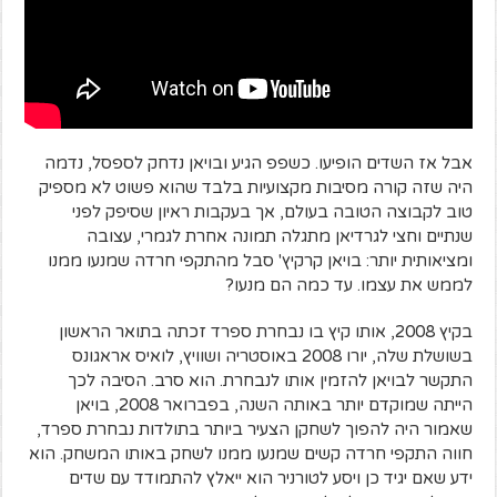
אבל אז השדים הופיעו. כשפפ הגיע ובויאן נדחק לספסל, נדמה
היה שזה קורה מסיבות מקצועיות בלבד שהוא פשוט לא מספיק
טוב לקבוצה הטובה בעולם, אך בעקבות ראיון שסיפק לפני
שנתיים וחצי לגרדיאן מתגלה תמונה אחרת לגמרי, עצובה
ומציאותית יותר: בויאן קרקיץ' סבל מהתקפי חרדה שמנעו ממנו
לממש את עצמו. עד כמה הם מנעו?
בקיץ 2008, אותו קיץ בו נבחרת ספרד זכתה בתואר הראשון
בשושלת שלה, יורו 2008 באוסטריה ושוויץ, לואיס אראגונס
התקשר לבויאן להזמין אותו לנבחרת. הוא סרב. הסיבה לכך
הייתה שמוקדם יותר באותה השנה, בפברואר 2008, בויאן
שאמור היה להפוך לשחקן הצעיר ביותר בתולדות נבחרת ספרד,
חווה התקפי חרדה קשים שמנעו ממנו לשחק באותו המשחק. הוא
ידע שאם יגיד כן ויסע לטורניר הוא ייאלץ להתמודד עם שדים