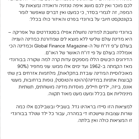
לכם מוכר ואין לכם מושג איפה טנזניה ורואנדה נמצאות על
המפה, זה לגמרי בסדר, כי כמעט ואין דברים שאפשר לומר
בקונטקסט חיובי על בורונדי בפרט והאיזור כולו בכלל:
בורונדי נחשבת למדינה נחשלת אפילו בסטנדרטים של אפריקה –
היא מדינת עולם שלישי ללא מוצא לים שמדורגת כמדינה הענייה
בעולם ע"פ דו"ח של ה-Global Finance Magazine וכמדינה הכי
אומללה בעולם על פי דו"ח האושר של האו"ם.
הדירוגים היבשים הללו מספקים עדות קרה למה שקורה בבורונדי
מאז הקמתה ב-1962 ועד ימים אלו ממש: עוני מחפיר (90%
מאוכלוסיית המדינה עובדת בחקלאות), מלחמות אזרחים בין שתי
קבוצות אתניות במדינה(ההוטו והטוסטי), גופות ברחובות, מעשי
אונס, ביזה, ילדים חיילים, מוסדות מדינה מושחתים, תשתיות
מינימליות אם בכלל ומעט מעט מאוד תקווה.
למציאות הזו סיידו בראהינו גדל. בשבילי ובשבילכם אלו כמה
שורות עצובות שיישכחו די במהרה, עבור כל ילד שנולד בבורונדי
זו המציאות כולה ואין בלתה.