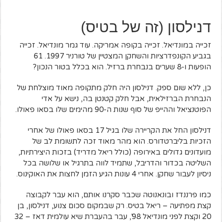
דנילסון (זה של בטיס)
זכייה במונדיאל. זכייה בקופה אמריקה. עוד גמר מונדיאל. זכייה
בגביע הקונפדרציות והשחקן המצטיין של טורניר 1997. 61
הופעות ו-8 שערים בנבחרת ברזיל. הוא בכלל בטור הנכון?
כן, ללא שום ספק. דנילסון היה חלק מתקופה מאוד מוצלחת של
הנבחרת הברזילאית, אבל חלק קטנטן בה, נישא על אדי
הפוטנציאל וההייפ של סוף שנות ה-90 מהימים שלו בסאו פאולו.
דנילסון החל את הקריירה שלו בגיל 17 בסאו פאולו של אחרי
הזכיות בליברטדורס. הוא מהר מאוד זכה לתשומת לב של
מועדונים גדולים באירופה (כולל ריאל מדריד) בזכות היצירתיות,
השליטה בכדור והדריבל, שתמיד לווה בתרגיל או שלושה בכל
ניסיון לעבור שחקן. אחרי 4 עונות הגיע הזמן לחצות את האוקינוס.
כמו פרננדז ובונאנוטה שכבר סקרנו אותם, הוא עבר לקבוצה
קצת מפתיעה – ריאל בטיס. רק שבמקום סכום צנוע, דנילסון, בן
20 וקצת לפני מונדיאל 98', עבר בהעברת שיא עולמית דאז – 32