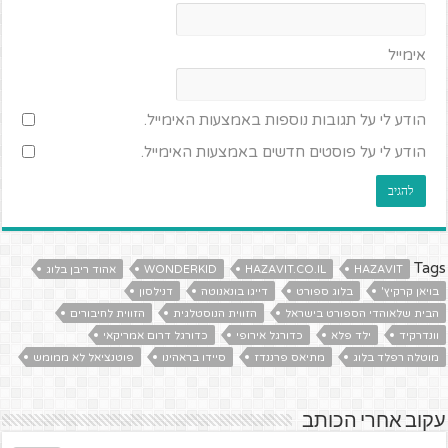
אימייל
הודע לי על תגובות נוספות באמצעות האימייל.
הודע לי על פוסטים חדשים באמצעות האימייל.
Tags
HAZAVIT
HAZAVIT.CO.IL
WONDERKID
אהוד ריבן בלוג
בויאן קרקיץ'
בלוג ספורט
דייגו בונאנוטה
דנילסון
הבית שלאוהדי הספורט בישראל
הזווית הנוסטלגית
הזווית לחיבורים
וונדרקיד
ילד פלא
כדורגל אירופי
כדורגל דרום אמריקאי
מוטלה רפלד בלוג
מתיאס פרננדז
סיידו בראהינו
פוטנציאל לא ממומש
עקוב אחרי הכותב