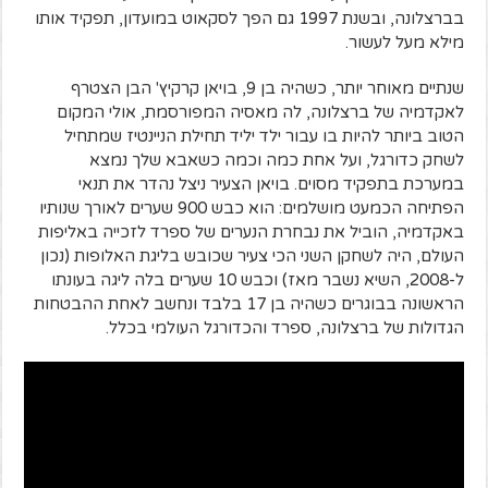
בברצלונה, ובשנת 1997 גם הפך לסקאוט במועדון, תפקיד אותו
מילא מעל לעשור.
שנתיים מאוחר יותר, כשהיה בן 9, בויאן קרקיץ' הבן הצטרף
לאקדמיה של ברצלונה, לה מאסיה המפורסמת, אולי המקום
הטוב ביותר להיות בו עבור ילד יליד תחילת הניינטיז שמתחיל
לשחק כדורגל, ועל אחת כמה וכמה כשאבא שלך נמצא
במערכת בתפקיד מסוים. בויאן הצעיר ניצל נהדר את תנאי
הפתיחה הכמעט מושלמים: הוא כבש 900 שערים לאורך שנותיו
באקדמיה, הוביל את נבחרת הנערים של ספרד לזכייה באליפות
העולם, היה לשחקן השני הכי צעיר שכובש בליגת האלופות (נכון
ל-2008, השיא נשבר מאז) וכבש 10 שערים בלה ליגה בעונתו
הראשונה בבוגרים כשהיה בן 17 בלבד ונחשב לאחת ההבטחות
הגדולות של ברצלונה, ספרד והכדורגל העולמי בכלל.