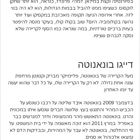
בפיורנטינה וקצת במילאן. למה? פרננדז, כנראה, הוא יותר שחקן
לוקסוס. כשציפו ממנו להוביל בבמות הגדולות, הוא לא היה בנוי
לזה. אחרי אירופה הגיעה תקופה מאכזבת במקסיקו ועוד יותר
גרועה בקולומביה. היום? שוב בקולו קולו, בעיקר מנסה להיפטר
בעיות ברכיים טורדניות, במה שנראה כמו הסוף לקריירה שלא
נסקה לגבהים שציפו.
דייגו בונאנוטה
מעל הקריירה של בונאנוטה, פליימייקר מבריק וקטנטן מרחפת
עננה אחת גדולה. לא רק על הקריירה שלו, על כל דבר שהוא יעשה
עד יומו האחרון.
בדצמבר 2009 בונאנוטה איבד שליטה על רכבו כשנסע על
הכביש המהיר והתנגש בעץ. שלושה חברים שנסעו איתו במכונית
נהרגו. בונאנוטה התאושש מהר מהמצופה וחזר למגרשים כבר
באפריל. במרץ 2011 הוא זוכה מאשמה על ידי בית המשפט. על
פי ההחלטה, בונאנוטה לא עבר על המהירות, ובבדיקות הדם לא
נמצאו אלכוהול או סמים.