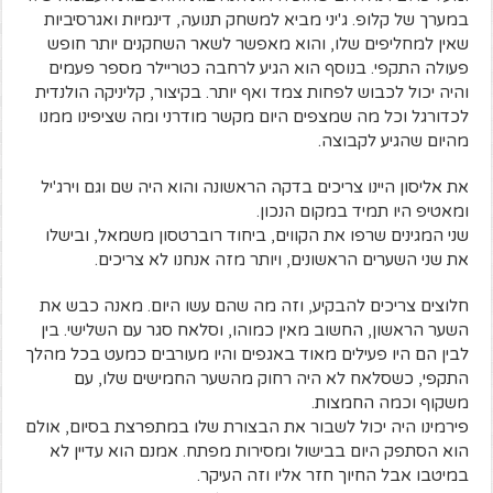
במערך של קלופ. ג'יני מביא למשחק תנועה, דינמיות ואגרסיביות
שאין למחליפים שלו, והוא מאפשר לשאר השחקנים יותר חופש
פעולה התקפי. בנוסף הוא הגיע לרחבה כטריילר מספר פעמים
והיה יכול לכבוש לפחות צמד ואף יותר. בקיצור, קליניקה הולנדית
לכדורגל וכל מה שמצפים היום מקשר מודרני ומה שציפינו ממנו
מהיום שהגיע לקבוצה.
את אליסון היינו צריכים בדקה הראשונה והוא היה שם וגם וירג'יל
ומאטיפ היו תמיד במקום הנכון.
שני המגינים שרפו את הקווים, ביחוד רוברטסון משמאל, ובישלו
את שני השערים הראשונים, ויותר מזה אנחנו לא צריכים.
חלוצים צריכים להבקיע, וזה מה שהם עשו היום. מאנה כבש את
השער הראשון, החשוב מאין כמוהו, וסלאח סגר עם השלישי. בין
לבין הם היו פעילים מאוד באגפים והיו מעורבים כמעט בכל מהלך
התקפי, כשסלאח לא היה רחוק מהשער החמישים שלו, עם
משקוף וכמה החמצות.
פירמינו היה יכול לשבור את הבצורת שלו במתפרצת בסיום, אולם
הוא הסתפק היום בבישול ומסירות מפתח. אמנם הוא עדיין לא
במיטבו אבל החיוך חזר אליו וזה העיקר.