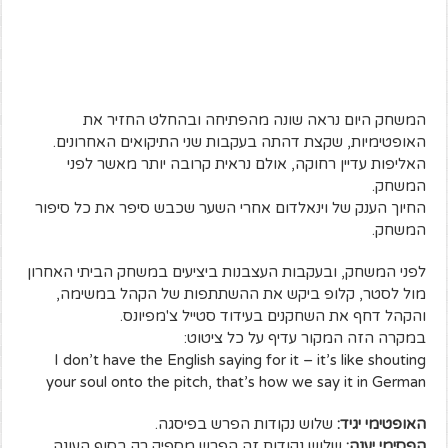
המשחק היום נראה שונה מהפתיחה ובהחלט החזיר את
האופטימיות, שקצת דהתה בעקבות שני התיקואים האחרונים.
האליפות עדיין רחוקה, אולם נראית קרובה יותר מאשר לפני
המשחק.
החיוך הענק של וינאלדום אחרי השער שכבש סיפר את כל סיפור
המשחק.
לפני המשחק, ובעקבות העצבנות ביציעים במשחק הביתי האחרון
מול לסטר, קלופ ביקש את ההשתתפות של הקהל במשימה,
והקהל דחף את השחקנים בעידוד סטייל צ'מפיונס.
במקרה הזה המקור עדיף על כל ציטוט:
I don’t have the English saying for it – it’s like shouting
your soul onto the pitch, that’s how we say it in German
האופטימי יגיד:
שלוש נקודות הפרש בפיסגה.
הפסימי יענה:
שלוש נקודות זה הפרש מספיק רק בסוף העונה.