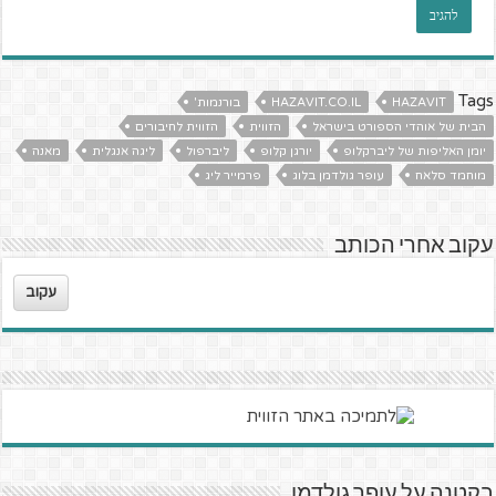
Tags
HAZAVIT
HAZAVIT.CO.IL
בורנמות'
הבית של אוהדי הספורט בישראל
הזווית
הזווית לחיבורים
יומן האליפות של ליברקלופ
יורגן קלופ
ליברפול
ליגה אנגלית
מאנה
מוחמד סלאח
עופר גולדמן בלוג
פרמייר ליג
עקוב אחרי הכותב
עקוב
בקטנה על עופר גולדמן