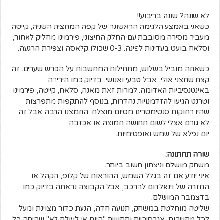
לא שונה? שונה בריבוע!!
כשאני באמצע הלגימה הראשונה של קפה המחצית השניה, קייטה
מעביר מסירה מסובבת עם החלק החיצוני, פירמינו מחליק לאחור,
וסלאח בועט בעדינות לפינה. 0-3 שכולו קלאסה וצפירת הרגעה.
כשאתה מוביל בשלוש, מתחילות המחשבות על הפרש שערים. זה
קצת שחצני אולי, אבל טבעי ואנושי, בדיוק כמו הירידה
באינטנסיביות האדומה. למרות זאת מאנה, סלאח, קייטה, פירמינו
וטרנט הגיעו להזדמנויות נהדרות, בנוסף להתקפות מתפרצות
שהיו רחוקות סנטימטרים מסיום מוצלח. החמצנו הרבה אבל זה
לא גורם אצלי לשום תחושה חמוצה או אכזבה.
יום נפלא של שמש ואופטימיות.
שורה תחתונה:
משחק מושלם וניצחון חשוב ביותר.
איני יודע אם זה בגלל השמש, ההוראות של קלופ, הקהל או
החזרה של וינאלדום להרכב, אבל הקבוצה נראתה בדיוק כמו
בדצמבר המושלם.
שליטה מוחלטת במשחק, תנועה חדה, הנעת כדור מצוינת ומעל
לכל מחוייבות, אגרסיביות ותחושת "היום או לעולם לא" שהיתה כל