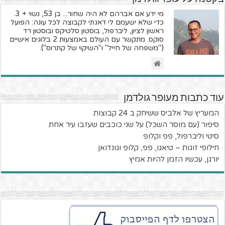
מי ידע אם אברהם לא היה שחור... בן 53, נשוי + 3.
כדי שלא ישעמם לי דאגתי לקבוצה לכל עונה: הפועל
ראשון לציון, ליברפול, בוסטון סלטיקס ובוסטון רד
סוקס. מתקשר עם העולם באמצעות 2 בלוגים אישיים
("משפחה של חייל" ו"השיקוי של קתרוס").
עוד כתבות מעופר גולדמן
המעריץ של אלביס ששיחק ב 24 קבוצות
סיפור ׁ(עם מוסר השכל) על שני כוכבים שעזבו עיר אחת
סיטי וליברפול, פפ וקלופ
חילופי זוגות – טיאגו, פפ, קלופ וגונדואן
יורגן, עכשיו הזמן להיות אמיץ