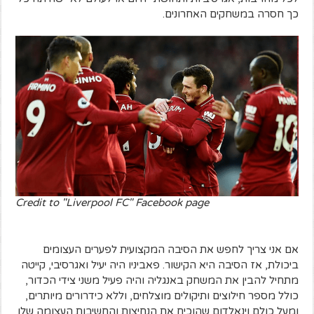
כך חסרה במשחקים האחרונים.
Credit to "Liverpool FC" Facebook page
אם אני צריך לחפש את הסיבה המקצועית לפערים העצומים
ביכולת, אז הסיבה היא הקישור. פאביניו היה יעיל ואגרסיבי, קייטה
מתחיל להבין את המשחק באנגליה והיה פעיל משני צידי הכדור,
כולל מספר חילוצים ותיקולים מוצלחים, וללא כידרורים מיותרים,
ומעל כולם וינאלדום שהוכיח את הנחיצות והחשיבות העצומה שלו