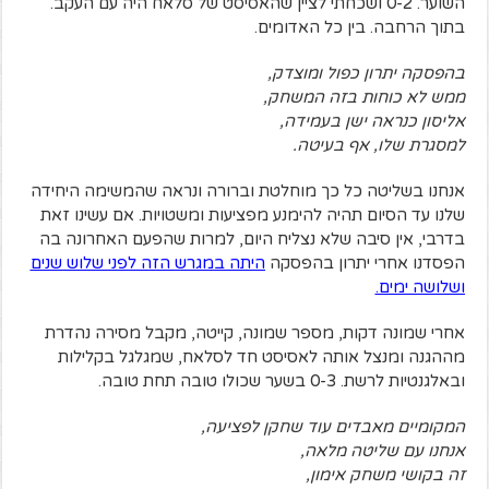
השוער. 0-2 ושכחתי לציין שהאסיסט של סלאח היה עם העקב.
בתוך הרחבה. בין כל האדומים.
בהפסקה יתרון כפול ומוצדק,
ממש לא כוחות בזה המשחק,
אליסון כנראה ישן בעמידה,
למסגרת שלו, אף בעיטה.
אנחנו בשליטה כל כך מוחלטת וברורה ונראה שהמשימה היחידה
שלנו עד הסיום תהיה להימנע מפציעות ומשטויות. אם עשינו זאת
בדרבי, אין סיבה שלא נצליח היום, למרות שהפעם האחרונה בה
הפסדנו אחרי יתרון בהפסקה
היתה במגרש הזה לפני שלוש שנים
ושלושה ימים.
אחרי שמונה דקות, מספר שמונה, קייטה, מקבל מסירה נהדרת
מההגנה ומנצל אותה לאסיסט חד לסלאח, שמגלגל בקלילות
ובאלגנטיות לרשת. 0-3 בשער שכולו טובה תחת טובה.
המקומיים מאבדים עוד שחקן לפציעה,
אנחנו עם שליטה מלאה,
זה בקושי משחק אימון,