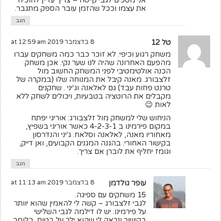
אני מסכים לגבי קייטה – צריך עדיין להוכיח
את עצמו וככל שהזמן עובר הספק מתגבר.
הגב
טל 12
8 בדצמבר 2019 at 12:59 am
משחק רגוע וכיפי. לא זוכר כבר כמה משחקים עברו
מהפעם האחרונה שהיה לנו שער נקי. אכן משחק
הכנה אולטימטיבי לפני המשחק החשוב מול
זלצבורג. מאנה קיבל את המנוחה שלו (במקרה של
טרנט פחות עבד) גם לאלאנה וג'יני . שחקנים
מקבלים את הרוטציה בטבעיות, ויכולים לשחק ללא
לאות 😉
הניחוש שלי למשחק מול זלצבורג: אוריגי יפתח
במקום פירמינו ב 4-2-3-1 כאשר אוריגי בשפיץ,
מאחוריו מאנה, לאלאנה וסלאח. ג'יני והנדרסון
בקישור האחורי. בהגנה המגנים הקבועים, ואן דייק,
וגומז יחליף את לוברן אם צריך.
הגב
עופר גולדמן
8 בדצמבר 2019 at 11:13 am
15 משחקים עם ספיגה.
לגבי זלצבורג – קשה לי להאמין שהוא יוותר
על פירמינו. יש לו דילמה לגבי השלישי
בקישור ונראה לי שהוא ילך על בטוח, כלומר