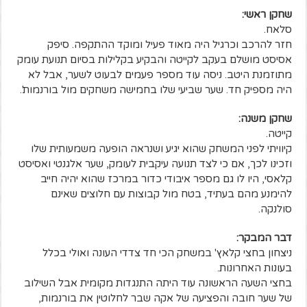
שחקן ראשי:
סלאח.
חזר להרכב וכרגיל היה מאוד פעיל ומוקד ההתקפה. סיפק
אסיסט מושלם בעקב לקייטה והבקיע בקלילות בסיום תנועת עומק
מתוזמנת היטב. ניסה עוד מספר פעמים לבעוט לשער, אבל לא
היה מספיק חד. שער שביעי שלו בחמישה משחקים מול בורנמות'.
שחקן משנה:
קייטה.
קיוויתי לפני המשחק שהוא יגיע ושנראה הופעה משמעותית שלו
וזכינו לכך, אם כי לצד תנועה עיקבית לעומק, שער אלגנטי ואסיסט
קלאסי, היו לו גם מספר איבודי כדור במרכז שהוא יהיה חייב
להימנע מהם בעתיד, בטח מול קבוצות עם חלוצים שאינם
סולנקה.
דבר המבקר:
ניצחון בחצי קלאץ' במשחק הכי חד צדדי העונה ואולי בכלל
בעונות האחרונות.
בחצי השעה הראשונה עוד היתה התנגדות מקומית אבל השילוב
של שער חובה והפציעה של אקה שבר לחלוטין את בורנמות,