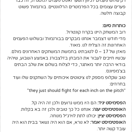
רק שלוש פעמים לכיוון השער ואפס פעמים למסגרת, זה כבר
פערים עצומים בכל הפרמטרים הרלוונטיים. בורנמות' פשוט
קבוצה חלשה.
כותרות סיום:
רוב המשחק היינו בקרוז קונטרול.
מדי חודש דצמבר אנחנו מבקרים בבורנמות' ובשלוש הפעמים
האחרונות זה הצליח לנו. מאוד.
מאזן של 17 – 0 לטובתינו בחמשת המשחקים האחרונים מולם.
עכשיו חייבים לעבור את המבחן בזלצבורג באמצע השבוע, שיהיה
בודאי הרבה יותר מאתגר, כדי לצלוח בשלום את שלב הבתים
בצ'מפיונס.
טוב שקלופ מספק לנו ציטוטים איכותיים על השחקנים שלו ועוד
בחרוזים:
"they just should fight for each inch on the pitch"
הפסימיסט יגיד:
הם היו ממש גרועים ולכן זה היה קל.
האופטימיסט יענה:
אנחנו כל כך טובים ולכן זה בא בקלות.
הפסימיסט יציין:
יכולנו לתת לוירג'יל מנוחה.
האופטימיסט יאמר:
לא נורא, אם הוא היה נשאר בבית הוא היה
עובד קשה יותר.