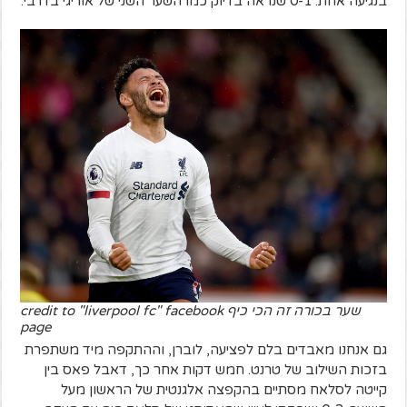
בנגיעה אחת. 0-1 שנראה בדיוק כמו השער השני של אוריגי בדרבי.
שער בכורה זה הכי כיף credit to "liverpool fc" facebook
page
גם אנחנו מאבדים בלם לפציעה, לוברן, וההתקפה מיד משתפרת
בזכות השילוב של טרנט. חמש דקות אחר כך, דאבל פאס בין
קייטה לסלאח מסתיים בהקפצה אלגנטית של הראשון מעל