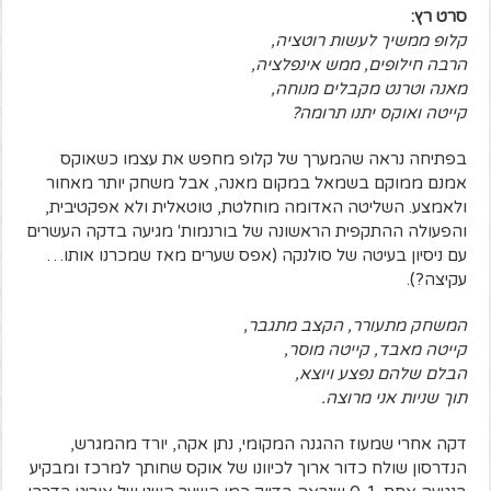
סרט רץ:
קלופ ממשיך לעשות רוטציה,
הרבה חילופים, ממש אינפלציה,
מאנה וטרנט מקבלים מנוחה,
קייטה ואוקס יתנו תרומה?
בפתיחה נראה שהמערך של קלופ מחפש את עצמו כשאוקס
אמנם ממוקם בשמאל במקום מאנה, אבל משחק יותר מאחור
ולאמצע. השליטה האדומה מוחלטת, טוטאלית ולא אפקטיבית,
והפעולה ההתקפית הראשונה של בורנמות' מגיעה בדקה העשרים
עם ניסיון בעיטה של סולנקה (אפס שערים מאז שמכרנו אותו…
עקיצה?).
המשחק מתעורר, הקצב מתגבר,
קייטה מאבד, קייטה מוסר,
הבלם שלהם נפצע ויוצא,
תוך שניות אני מרוצה.
דקה אחרי שמעוז ההגנה המקומי, נתן אקה, יורד מהמגרש,
הנדרסון שולח כדור ארוך לכיוונו של אוקס שחותך למרכז ומבקיע