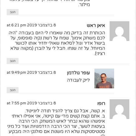
מילנר.
הגב
איאן ראש
8 בדצמבר 2019 at 6:21 pm
הכותרת זה בדיוק מה שאמרו לי היום בעבודה "היה
לכם משחק אימון". שמח על רשת נקיה סופסופ, על
בישול אדיר וגול לסלאח שאולי יחזיר אותו לכושר
המיוחל. על זה שנחו. חבל לי על לוברן (מקווה שלא
רציני).
הגב
עופר גולדמן
8 בדצמבר 2019 at 9:49 pm
לייק לעבודה
הגב
רופו
8 בדצמבר 2019 at 7:55 pm
א. קשה, אבל גם צריך להגיד תודה ליונייטד.
ב. אתם קצת קשים מדי עם קייטה, אני אפילו ראיתי
איפשהו שהוא נבחר לאיש המשחק. הכי הרבה
בעיטות לשער, יצר הכי הרבה הזדמנויות ועוד כל מיני
סטטיסטיקות שלא היו משנות אם סולנקי היה מבקיע