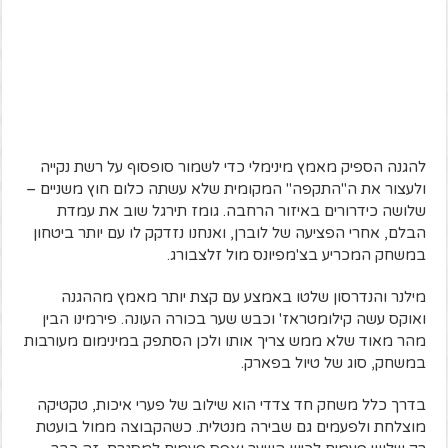
להגנה הספיק מאמץ מינימלי כדי לשמור סופסוף על רשת נקייה
ולעצור את ה"התקפה" המקומית שלא עשתה כלום חוץ משניים –
שלושה כידרורים באיזור הרחבה. גומז תירגל שוב את עמדת
הבלם, אחרי הפציעה של לוברן, ואנחנו נזדקק לו עם יותר ביטחון
במשחק המכריע בצ'מפיונס מול זלצבורג.
מילנר והנדרסון שלטו באמצע עם קצת יותר מאמץ מההגנה
ואוקס עשה קילומטראז' וכבש שער בכורה העונה. פירמינו הבין
מהר מאוד שלא ממש צריך אותו ולכן הסתפק במינימום מעורבות
במשחק, סוג של טיול בפארק.
בדרך כלל משחק חד צדדי הוא שילוב של פערי איכות, טקטיקה
מוצלחת ולפעמים גם שבירה מנטלית. כשהקבוצה ממול בועטת