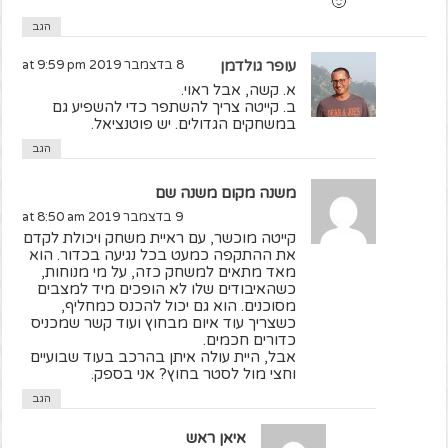
🙂
הגב
עופר גולדמן
8 בדצמבר 2019 at 9:59 pm
א. קשה, אבל ראוי.
ב. קייטה צריך להשתפר כדי להשפיע גם
במשחקים הגדולים. יש פוטנציאל.
הגב
משנה מקום משנה שם
9 בדצמבר 2019 at 8:50 am
קייטה מוכשר, עם ראיית משחק ויכולת לקדם
את ההתקפה כמעט בכל נגיעה בכדור. הוא
מאד מתאים למשחק כזה, על מי מנוחות,
כשהאיבודים שלו לא הופכים מיד למצבים
מסוכנים. הוא גם יכול להכנס כמחליף,
כשצריך עוד איום מבחוץ ועוד קשר שמכניס
כדורים חכמים.
אבל, היית עולה איתן בהרכב בעוד שבועיים
וחצי מול לסטר בחוץ? אני בספק.
הגב
איאן ראש