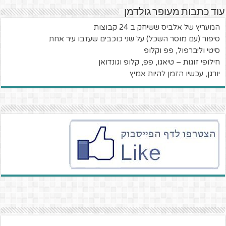
עוד כתבות מעופר גולדמן
המעריץ של אלביס ששיחק ב 24 קבוצות
סיפור ׁ(עם מוסר השכל) על שני כוכבים שעזבו עיר אחת
סיטי וליברפול, פפ וקלופ
חילופי זוגות – טיאגו, פפ, קלופ וגונדואן
יורגן, עכשיו הזמן להיות אמיץ