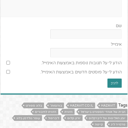
שם
אימייל
הודע לי על תגובות נוספות באמצעות האימייל.
הודע לי על פוסטים חדשים באמצעות האימייל.
Tags
HAZAVIT
HAZAVIT.CO.IL
בורנמות'
בלוג ספורט
הבית של אוהדי הספורט בישראל
הזווית
הזווית לחיבורים
יומן האליפות של ליברקלופ
יורגן קלופ
ליברפול
עופר גולדמן בלוג
פרמייר ליג
קייטה