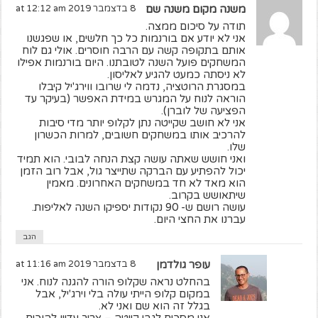
משנה מקום משנה שם
8 בדצמבר 2019 at 12:12 am
תודה על סיכום ממצה.
אני לא יודע אם בורנמות כל כך חלשים, או שפגשנו
אותם בתקופה קשה עם הרבה חוסרים. אולי גם לוח
המשחקים פועל השנה לטובתנו. היום בורנמות אפילו
לא ניסתה כמעט להגיע לאליסון.
במסגרת הרוטציה, נדמה לי שרובו ווירג'יל קיבלו
הוראה לנוח על המגרש במידת האפשר (בעיקר עד
הפציעה של לוברן).
אני לא חושב שקייטה נתן לקלופ יותר מדי סיבות
להרכיב אותו במשחקים חשובים, למרות הכשרון
שלו.
ואני חושש שאתה עושה קצת הנחה לבובי. הוא תמיד
יכול להפתיע עם הברקה שתייצר גול, אבל רוב הזמן
הוא מאד לא חד במשחקים האחרונים. מאמין
שיתאושש בקרוב.
עושה רושם ש- 90 נקודות יספיקו השנה לאליפות.
עברנו את החצי היום.
הגב
עופר גולדמן
8 בדצמבר 2019 at 11:16 am
בהחלט נראה שקלופ הורה להגנה לנוח. אני
במקום קלופ הייתי עולה בלי וירג'יל, אבל
בגלל זה הוא שם ואני לא.