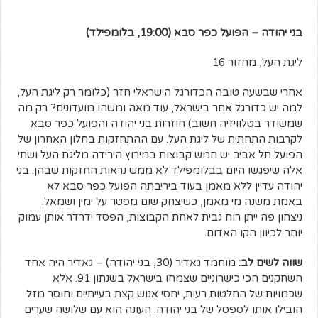
בני יהודה – הפועל כפר סבא (19:00, בלומפילד)
ליגת העל, מחזור 16
אחרי שבשעה טובה הכדורגל הישראלי חזר (כלומר רק ליגת העל,
למה יש כדורגל אחר בישראל, עוד מאה ומשהו מועדונים? רק מה
שמשודר בטלוויזיה חשוב) חוזרות בני יהודה והפועל כפר סבא
לקרבות התחתית של ליגת העל. עם ההתחזקות בחלון האחרון של
הפועל תל אביב יש חמש קבוצות במירוץ הירידה מליגת העל ושתי
אלה שיפגשו היום בבלומפילד לא ממש נראות החזקות שבהן. בני
יהודה עדיין ללא מאמן בעוד ביריבתה הפועל כפר סבא לא
באמת משנה מי מאמן, כשיצחק שום מפטר על ימין ושמאל.
ניצחון פה ייתן רוח גבית לאחת הקבוצות, הפסד ידרדר אותן עמוק
יותר לכיוון הקו האדום.
שווה לשים לב:
מוחמד גאדיר (30, בני יהודה) – גאדיר היה אחד
השחקנים הכי כישרוניים שצמחו בישראל בשנתון 91. אלא
שכמויות של החלטות רעות, יחסי אנוש קצת בעייתיים וחוסר מזל
הובילו אותו לספסל של בני יהודה. העונה הוא עם שלושה שערים