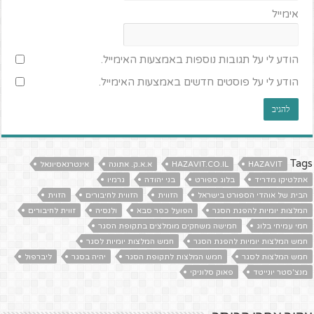
אימייל
הודע לי על תגובות נוספות באמצעות האימייל.
הודע לי על פוסטים חדשים באמצעות האימייל.
Tags
HAZAVIT
HAZAVIT.CO.IL
א.א.ק. אתונה
אינטרנאסיונאל
אתלטיקו מדריד
בלוג ספורט
בני יהודה
גרמיו
הבית של אוהדי הספורט בישראל
הזווית
הזווית לחיבורים
הזוית
המלצות יומיות להפגת הסגר
הפועל כפר סבא
ולנסיה
זווית לחיבורים
חמי עמיחי בלוג
חמישה משחקים מומלצים בתקופת הסגר
חמש המלצות יומיות להפגת הסגר
חמש המלצות יומיות לסגר
חמש המלצות לסגר
חמש המלצות לתקופת הסגר
יהיה בסגר
ליברפול
מנצ'סטר יונייטד
פאוק סלוניקי