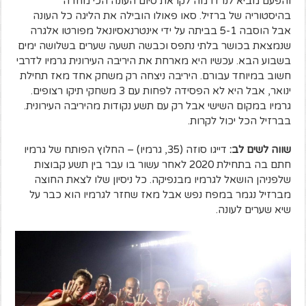
והפעם מביא לנו דרמה לקראת סיום העונה הכי מוזרה
בהיסטוריה של ברזיל. סאו פאולו הובילה את הליגה כל העונה
אבל הוסבה 5-1 בביתה על ידי אינטרנאסיונאל מפורטו אלגרה
שנמצאת בכושר בלתי נתפס וכבשה תשעה שערים בשלושה ימים
בשבוע הבא. עכשיו היא מארחת את היריבה העירונית גרמיו לדרבי
חשוב במיוחד עבורם. היריבה ניצחה רק משחק אחד מאז תחילת
ינואר, אבל היא לא הפסידה לפחות עם 3 משחקי תיקו רצופים.
גרמיו במקום השישי אבל רק עם תשע נקודות מהיריבה העירונית.
בברזיל הכל יכול לקרות.
שווה לשים לב:
דייגו סוזה (35, גרמיו) – החלוץ הפותח של גרמיו
חתם בה בתחילת 2020 לאחר עשור בו עבר בין תשע קבוצות
שלפניהן הושאל לגרמיו מבנפיקה. כל ניסיון שלו לצאת החוצה
מברזיל נגמר במפח נפש אבל מאז שחזר לגרמיו הוא כבר על
שיא שערים לעונה.