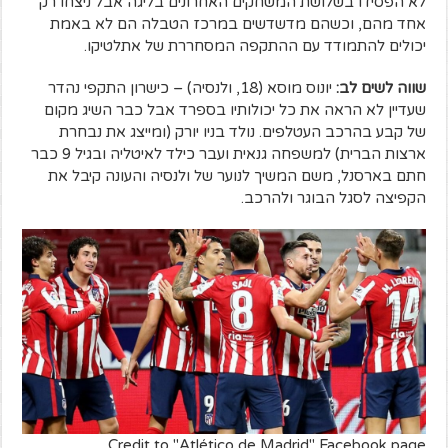
לא הפסידו בשלושת המשחקים האחרונים בליגה אבל ניצחו רק
אחד מהם, וכשהם מדשדשים במרכז הטבלה הם לא באמת
יכולים להתמודד עם ההתקפה המסחררת של אתלטיקו.
שווה לשים לב:
יונוס מוסא (18, ולנסיה) – כישרון התקפי נהדר
שעדיין לא הראה את כל יכולותיו בספרד אבל כבר השיג מקום
של קבע בהרכב העטלפים. נולד בניו יורק (ומייצג את נבחרת
ארצות הברית) למשפחה גנאית ועבר כילד לאיטליה ובגיל 9 כבר
חתם בארסנל, משם המשיך לנוער של ולנסיה והעונה קיבל את
הקפיצה לסגל הבוגר ולהרכב.
Credit to "Atlético de Madrid" Facebook page