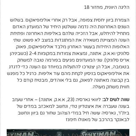
הליגה היוונית, מחזור 18
הצמרת ביוון יחסית צפופה, אבל רק אחרי אולימפיאקוס. בשלוש
השנים האחרונות היה נדמה ששלטון היחיד של המועדון האדום
מתחיל להיחלש, אבל הזכייה שלהם באליפות האחרונה ופתיחת
העונה המצויינת משאירה את המתנגדות במצב לא פשוט. שתי
האלופות היחידות בעשור האחרון מלבד אולימפיאקוס, פאוק
סלוניקי וא.א.ק. אתונה, נמצאות צמודות במקומות 2-4 (כשביניהן
אריס סלוניקי). שני המועדונים מגיעים בפורמה טובה למשחק
בטומבה, אבל הן יצטרכו להתעלות במיוחד גם העונה כדי לדגדג
את אולימפיאקוס בניסיון לקחת מהם עוד אליפות. כרגיל כל מפגש
בין קבוצה מאתונה לפאוק, גם בלי אוהדים, מבטיח קודם כל
חווית משחק מעולה.
שווה לשים לב:
ליוואי גארסיה (23, א.א.ק. אתונה) – אחרי שעזב
בעונה שעברה את איצטדיון טדי, ונחשב למאכזב במדים של
בית"ר, גארסיה עושה חיל במדי הצהוב שחור גם ביוון ונחשב
לבאנקר בהרכב של מאנולו חימנז