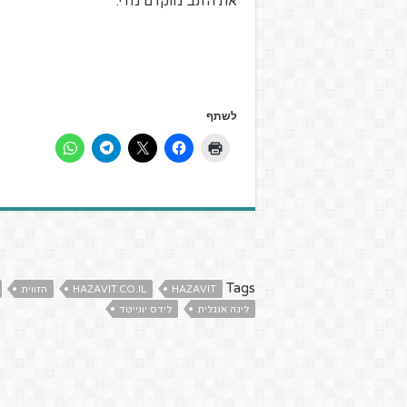
את הזנב מוקדם מדי.
לשתף
Tags
HAZAVIT
HAZAVIT.CO.IL
הזווית
ליגה אנגלית
לידס יונייטד