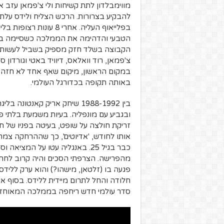
מווימבלדון לתת קשיחות ולי צ'פמאן עזב 
להבקיע בצרורות. הרכש הצליח ולידס עלת
הטבעי והדהימה את הממלכה כשסיימה במקו
הקבוצה בשלד חזק מספיק בשביל לעשות א
צ'פמאן, רוד וואלאס, דיוויד באטי וגורדו
במקום הראשון, מיקום שאף אחד לא חזה ל
באותה תקופה בכדורגל העולמי.
בין 1988-1992 שיחק אריק קאנ
ובגביע עם מונפליה. בעיות משמעת בלתי פ
זריקת חולצה על שופט, בעיטה בפניו של חבר
אותו לחודש, 'אדיוטים', כך שההרחקה צמח
כבר בגיל 25. באנגליה עטו על המ
מהפרישה. הצרפתי הסכים והיה קרוב לחתי
פגעה בו (זלטאן, מישהו?) והוא ערק לליד
חלודה והחל לתרום מיידית ללידס.
בסוף או
סדר עולמי חדש ריחפה בממלכה המאוחד