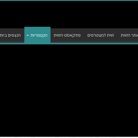
ר הזווית
זווית למצטרפים
פודקאסט הזווית
הקטגוריות
הנצפים ביות