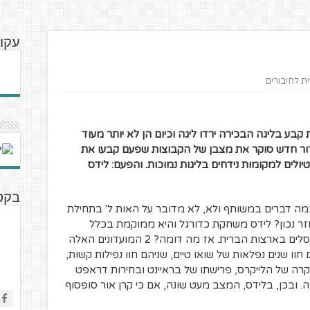
עקוב
ית לחיבורים
קבע בליגה הבכירה ירדו ליגה וכיום הן לא יותר מעוד
ור חדש סוקר את מצבן של הקבוצות שפעם קבעו את
ולים למקומות נידחים בליגות נמוכות. והפעם: לידס
בקטנ
 כמה דברים במשותף ולא, לא מדובר על האות ל' בתחילת
וזר נכון? לידס משחקת כדורגל והיא ממוקמת בכלל
באנגליה, בעוד שהלייקרס זורקים כדורים לסלים בארצות הברית. אז מה דומה? 2 המועדונים האלה
וו שנים נפלאות של שואו טיים, שניהם חוו נפילות קשות,
רה של הלייקרס, פרישתו של בראיינט ובחירות דראפט
. ובכן, בלידס, המצב מעט שונה, אם כי קרן אור סופסוף