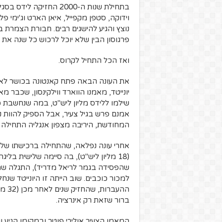
בתחילת שנות ה-2000 החזי
וידוקה, סטפן מקפייל, איאן הארט וג'ימי פ
נוצץ והגיע להישגים רבים. חבורת הצמרת
פרגוסון הבין שלא יוכל לרכוש כל שנה את 
ואז הכל התחיל לקרוס.
את העונה הבאה פתח קאנטונה בכושר לא 
יונייטד, מאמנו הווארד ווילקינסון, שכבר
שילמו ללידס מליון ליש"ט, במה שנחשבת 
אמנם פרש בגיל צעיר, אבל הספיק להוות נ
המחודשת, היריבה מצפון אנגליה התחילה 
אחרי עונה נפלאה, שהתחילה ברכישתו של 
(18 מליון ליש"ט), בה סיימה שלישית בלי
שהפסידה בגמר לריאל מדריד), התגלה שה
למכור כוכבים. שוב הייתה זו היונייטד שנח
ההעב
ברור שזאת רק אינרציה.
המאמן הצעיר אולירי פוטר ובמקומו הגיע ו