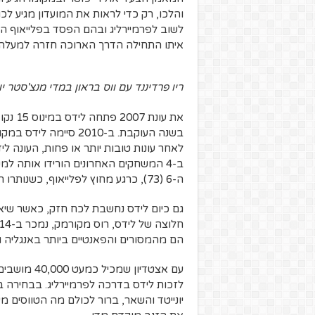
והלכו, רק כדי לראות את המועדון מגיע לכו
לשוב לפרמיירליג ובהם הפסד בפלייאוף העל
איתו התחילה הדרך הארוכה חזרה למעלה,
את עונ
בשנה העוקבת. ב-2010 ס
ה-6 (73), כרגע מחוץ לפלייאוף, כשנותרו רק 3 משחקים עד לתום העונה.
גם כיום לידס נחשבת לכח חזק, כאשר שיא
הם מהמסורים והפאנטיים ביותר באנגליה
עם אצטדיון 
לזכות לידס בדרכה לפרמיירליג.
בבחירה בי
יונייטד והשאר, ברור לכולם מה הטווסים מ