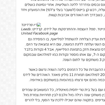
נס נכסים ומדרדר לליגה השלישית. אחרי נסיונות כושלים
יה, רכש קן בייטס (לשעבר בעלי צ'לסי) את המועדון ויחד
 כשבדרך חוו האוהדים אכזבות קשות.
ריו פרדיננד עם ווס בראון במדי מנצ'סטר יונייטד. סמל העצמה וההתרסקות של לידס. קרדיט: Leeds
United Facebook page
ת 2007 פתחה לידס במינוס 15 נקודות ועדיין הצליחה להשתחל לפלייאוף, בו הפסידה גם
יימה לידס במקום השני ועלתה לליגת המשנה, שם היא נמצאת עד היום.
לאחר עונות טובות יותר או פחות, העונה לידס נמצאת חזק בתמונת הפלייאוף, אבל 4 נקודות בלבד
ב-4 המשחקים האחרונים הורידו אותה למקום ה-7, עם אותו מספר נקודות כמו לפולהאם שבמקום
 ההעברות של כל הזמנים בליגה השניה נרשם כאשר
חלוצה של לידס, רוס מקורמק, נמכר ב-2014 לפולהאם תמורת 11 מליון פאונד. האוהדים של לידס
 וכמה מהם אף נרצחו במהומות במשחקים באירופה.
שמכיל כמעט 40,000 מושבים ועם בעל בית טרי יחסית מאיטליה, כל המשאבים עומדים
ן משחקי עונה רגילה מול וולבס לבין תחרויות צמרת מול
עדיפים. בתקווה שהם ישכילו ללכת עד הסוף, בלי להרים