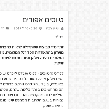
טווסים אפורים
ישי שורבה
26 באפריל 2017
הזוו
בס"ד
יותר מדי קבוצות שהתרגלנו לראות כחברות 
מועדון בהתאחדות הכדורגל המקומית. מד
האלופות בליגה שלהן והיום מנסות לשרוד טי
יונייטד.
ללידס (הטווסים) וללוס אנג'לס לייקרס יש
השם שלהן או על האות ס' בסופו. נשמע מ
הם מהחשובים ביותר בליגות שלהם, שניהם ח
הצליחו לקום מהקרשים והתרסקו שוב. במק
גבוהות בשנים הקרובות מסמנים שינוי מגמה
נראית באופק.