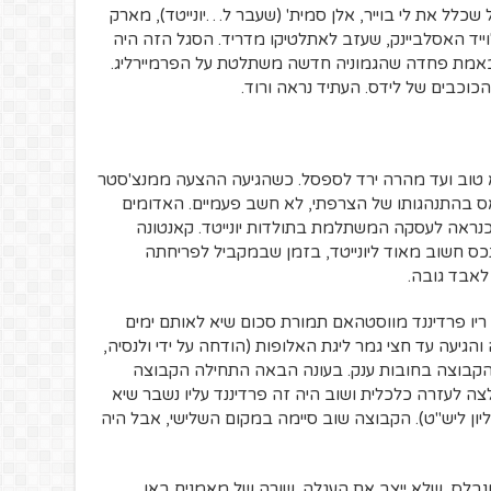
קה לידס בסגל שכלל את לי בוייר, אלן סמית' (שעבר ל…יונייטד), מארק
לוייד האסלביינק, שעזב לאתלטיקו מדריד. הסגל הזה היה
 באמת פחדה שהגמוניה חדשה משתלטת על הפרמיירליג.
הכוכבים של לידס. העתיד נראה ורוד.
טוב ועד מהרה ירד לספסל. כשהגיעה ההצעה ממנצ'סטר
 מאס בהתנהגותו של הצרפתי, לא חשב פעמיים. האדומים
כנראה לעסקה המשתלמת בתולדות יונייטד. קאנטונה
כס חשוב מאוד ליונייטד, בזמן שבמקביל לפריחתה
לאבד גובה.
ריו פרדיננד מווסטהאם תמורת סכום שיא לאותם ימים
גה והגיעה עד חצי גמר ליגת האלופות (הודחה על ידי ולנסיה,
קבוצה בחובות ענק. בעונה הבאה התחילה הקבוצה
לצה לעזרה כלכלית ושוב היה זה פרדיננד עליו נשבר שיא
רות, שהחזיק שנים לאחר מכן (32 מליון ליש"ט). הקבוצה שוב סיימה במקום השלישי, אבל היה
ונבלס, שלא ייצב את העגלה. שורה של מאמנים באו