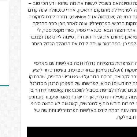
את נוטינגהאם בשביל לעשות את מה שהוא יודע הכי טוב –
ה לפרמיירליג מהמקום הראשון, אחרי שנכשלה עונה קודם
בפלייאוף העליה. אחרי 8 עונות רצופות בליגת המשנה (שנקראה אז division 1), חזרה לידס למקומה
ם הרביעי בפרמיירליג. עונה לאחר מכן כבר החזיקה
תה הצעד הבא. כשגארי ספיד, גארי מקאליסטר, לי
ן סטראכן מהווים את עמוד השדרה, סיימה לידס את דצמבר
פני כן. בפברואר עשתה לידס את המהלך הגדול ביותר
טונה בליגה הצרפתית בהצלחה גדולה וזכה באליפות עם מארסיי
וסקות (העלבת מאמן נבחרת צרפת, בעיטת כדור ליציע,
 לקבוצה, זריקת כדור על שופט וכינוי הדיינים, שהרחיקו
ה לחודשיים) הביאו לפרישתו של הפנומן הרגזן מכדורגל
ציאה וסוכנים נשלחו לצרפת בשביל לשכנע את קאנטונה לחזור בו
מה בשפילד וונדסדיי, אך דרישת המאמן שיעבור מבחנים
ס. למרות חודש מחוץ למגרשים, קאנטונה לא הראה סימני
תה עונה זכתה לידס באליפות הפרמיירליג ותחושה של
ת בחלקה.