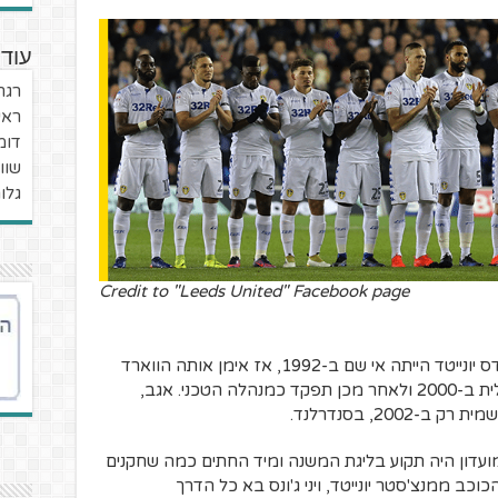
עוד 
רגר
ראי
דומ
שוו
גלור
Credit to "Leeds United" Facebook page
נעבור מיד לסוף. האליפות האחרונה של לידס יונייטד הייתה אי שם ב-1992, אז אימן אותה הווארד
ווילקינסון, שאימן זמנית את הנבחרת האנגלית ב-2000 ולאחר מכן תפקד כמנהלה הטכני. אגב,
קינסון חתם בלידס ב-1990 עת המועדון היה תקוע בליגת המשנה ומיד החתים כמה שחקנים
כוכב ממנצ'סטר יונייטד, ויני ג'ונס בא כל הדרך