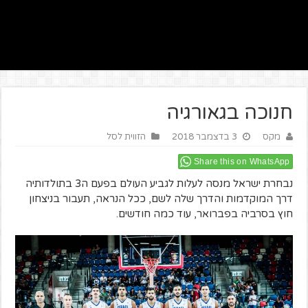
חנוכה בגאורגיה
מקס
3 בדצמבר 2018
הזווית לסל
Share this on WhatsApp
נבחרת
ישראל
מנסה
לעלות
לגביע
העולם
בפעם
ה
3
בתולדותיה
דרך
המוקדמות
והדרך
שלה
לשם
,
ככל
הנראה
,
תעבור
בניצחון
חוץ
בסרביה
בפברואר
,
עוד
כמה
חודשים
.