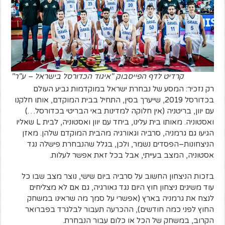
קרדיט לדף הפייסבוק "איגוד הכדורסל בישראל – ע"ר"
רק
נזכיר
:
המסע
של
נבחרת
ישראל
במוקדמות
גביע
העולם
בכדורסל
2019,
שייערך
בסין
,
התחיל
בבית
המוקדם
,
אותו
חלקנו
עם
יוון
,
בריטניה
(
אין
חלוקה
למדינות
באי
הבריטי
בכדורסל
…)
ואסטוניה
.
מאותו
בית
עלינו
,
ביחד
עם
יוון
ואסטוניה
,
לבית
L
שאליו
הגיעו
גם
גרמניה
,
סרביה
וגאורגיה
מהבית
המוקדם
שלהן
.
מאזן
הניצחונות
–
הפסדים
נשמר
,
ולכן
,
בגלל
שהנבחרת
פישלה
נגד
אסטוניה
,
המצב
בעייתי
,
אבל
בכל
זאת
אפשר
לעלות
.
בזכות
הניצחון
החשוב
על
סרביה
ביום
שישי
,
נוצר
מצב
שבו
כל
עוד
משיגים
ניצחון
חוץ
היום
נגד
גאורגיה
,
גם
אם
לא
מצליחים
לנצח
את
גרמניה
בארץ
(
אפשרי
על
סמך
מה
שראינו
במשחק
החוץ
לפני
כמה
חודשים
),
ההכרעה
תעבור
לבלגרד
בפברואר
הקרוב
,
במשחק
של
הכל
או
כלום
עבור
הנבחרת
.