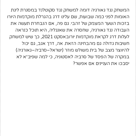
המשחק
נגד
גאורגיה
דומה
למשחק
נגד
סקוטלנד
במסגרת
ליגת
האומות
לפני
כמה
שבועות
,
שם
עלינו
דרג
בהגרלת
מוקדמות
היורו
בזכות
השער
המצמק
של
זהבי
.
גם
פה
,
אם
הנבחרת
תעשה
את
העבודה
נגד
גאורגיה
,
שחסרה
את
שאנגליה
,
היא
תוכל
כנראה
לעלות
דרג
לקראת
מוקדמות
יורובאסקט
2021,
כך
שיש
למשחק
חשיבות
גדולה
גם
מהבחינה
הזאת
.
אה
,
דרך
אגב
,
גם
יכול
להיווצר
מצב
של
בית
משולש
מוזר
(
ישראל
–
סרביה
–
גאורגיה
)
במקרה
של
הפסד
של
סרביה
לאסטוניה
,
כי
למה
שפיב״א
לא
יסבכו
את
העניינים
אם
אפשר
?