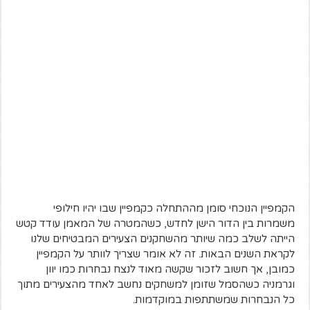
הקמפיין
הנוכחי
סומן
מההתחלה
כקמפיין
שבו
יהיו
חילופי
משמרות
בין
הדור
הישן
לחדש
,
כשהמטרה
של
המאמן
עודד
קטש
הייתה
לשלב
כמה
שיותר
מהשחקנים
הצעירים
המבטיחים
שלנו
לקראת
השנים
הבאות
.
זה
לא
אומר
שצריך
לוותר
על
הקמפיין
כמובן
,
אך
חשוב
לזכור
שקשה
מאוד
לנצח
נבחרות
כמו
יוון
וגרמניה
כשהסמל
שזומן
למשחקים
נחשב
לאחד
מהצעירים
מתוך
כל
הנבחרות
שמשתתפות
במוקדמות
.