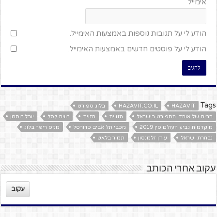
אימייל
הודע לי על תגובות נוספות באמצעות האימייל.
הודע לי על פוסטים חדשים באמצעות האימייל.
Tags
HAZAVIT
HAZAVIT.CO.IL
בלוג ספורט
הבית של אוהדי הספורט בישראל
הזווית
הזוית
זווית לסל
יובל זוסמן
מוקדמות גביע העולם סין 2019
מכבי תל אביב כדורסל
מקס ריפר בלוג
נבחרת ישראל
עידן זלמנסון
תמיר בלאט
עקוב אחרי הכותב
עקוב