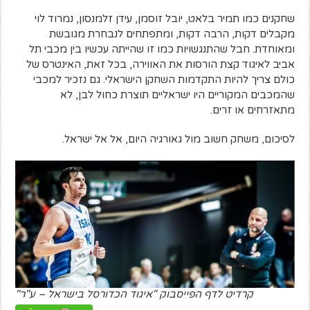
שחקנים
כמו
תמיר
בלאט
,
יובל
זוסמן
,
עידן
זלמנסון
,
נמרוד
לוי
מקבלים
דקות
,
הרבה
דקות
,
ומתפתחים
לנבחרת
מגובשת
ומאוחדת
.
חבל
שהתנגשויות
כמו
זו
שהייתה
עכשיו
בין
מכבי
תל
אביב
לאיגוד
קצת
הורסות
את
האווירה
,
בכל
זאת
,
האינטרס
של
כולם
צריך
להיות
התקדמות
השחקן
הישראלי
.
גם
נזכיר
למכבי
שהמכבים
המקוריים
היו
ישראליים
תוצרת
כחול
לבן
,
לא
מתאזרחים
או
זרים
.
לסיכום
,
משחק
חשוב
מול
גאורגיה
היום
,
אל
אל
ישראל
.
קרדיט לדף הפייסבוק "איגוד הכדורסל בישראל – ע"ר"