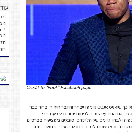
עוד
מפנ
מפנ
בקב
מפנ
חלו
רוח
Credit to "NBA" Facebook page
ל כך שיאניס אנטטוקומפו ייבחר והדבר היה די ברור כבר
ך את המירוץ הנוכחי לפתוח יותר מאי פעם. שני
פיה ולברון ג'יימס של הלייקרס, סובלים מפציעות בברכיים
שמית מהאפשרות לזכות בתואר האישי הנחשב ביותר,