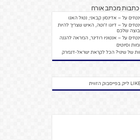
 כתבות מכתב אורח
טזים על – אדינסון קבאני, נטול האגו
טזים על – דיוגו ז'וטה, האיש שצריך להיות
וצה שלכם
טזים על – אנטוניו רודיגר, המראה להגנה
מות וסיוטים
ות של שינוי? הכל לקראת ישראל-דנמרק