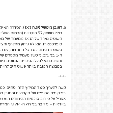
דונובן מיטשל
(יוטה ג'אז):
הסדרה האייקו
כולל משחק 57 הנקודות (הכמ
השוטינג גארד של הג'אז ממעמד של כוכב
סופרסטאר). הוא לא נרתע מהלחץ והציפי
פשוט מדהימה כנגד כל התחזיות, עם המ
נחשב כרגע לבעל הסיכויים הנמוכים בי
בקבוצה הטובה ביותר פשוט חייב להיות ק
*****
קשה להעריך כיצד המירוץ הזה יסתיים. כמ
במיקומים הסופיים של הקבוצות וכמובן במ
אפריל על פי רוב סוכנויות ההימורים הוא נ
בוודאות – מדובר במירוץ ה- MVP המרתק ביותר מזה שנים רבות.