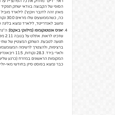
ראוי. "דיים" מחזיק את כל הפרנצ'ייז על 
הסופי של הקבוצה בוודאי ישחק תפקיד מ
מאזן זהה לדנבר ויוקיץ'). לילארד מוב
נחשב לאנדרייטד, לילארד נמצא בליגה ש
יאניס
אנטטוקומפו
(מילווקי באקס):
ה"גרי
שזכינ
תנועה לטבעת. השחקן המצטיין של שתי הע
ברציפות, ולהצטרך לרשימה המצומצמת וה
המקומות הראשונים במזרח (כרגע שלישי
כבר נמצא בפוסט סיזן בחודשי מאי-יולי.