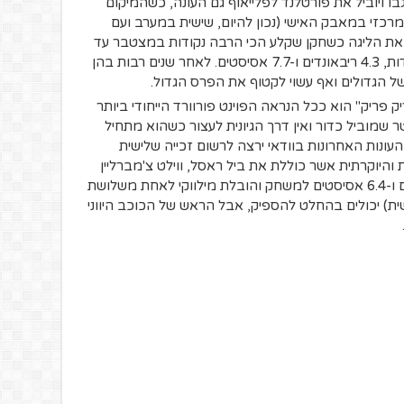
גבו ויוביל את פורטלנד לפלייאוף גם העונה, כשהמיקום
רכזי במאבק האישי (נכון להיום, שישית במערב ועם
יל את הליגה כשחקן שקלע הכי הרבה נקודות במצטבר עד
כה, כשהממוצעים שלו מראים 30.0 נקודות, 4.3 ריבאונדים ו-7.7 אסיסטים. לאחר שנים רבות בהן
ל הגדולים ואף עשוי לקטוף את הפרס הגדול.
ק פריק" הוא ככל הנראה הפוינט פורוורד הייחודי ביותר
ו לראות. אתלט על בגובה 2.11 מטר שמוביל כדור ואין דרך הגיונית לעצור כשהוא מתחיל
ונות האחרונות בוודאי ירצה לרשום זכייה שלישית
יוקרתית אשר כוללת את ביל ראסל, ווילט צ'מברליין
ולארי בירד. 28.3 נקודות, 11.5 ריבאונדים ו-6.4 אסיסטים למשחק והובלת מילווקי לאחת משלושת
ת) יכולים בהחלט להספיק, אבל הראש של הכוכב היווני