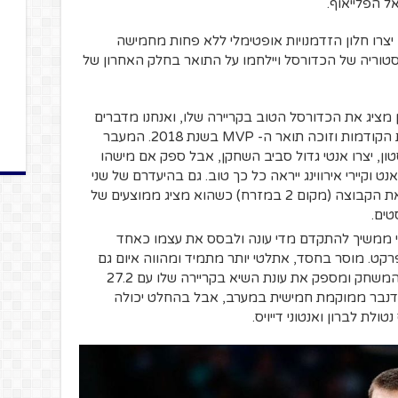
ל הפלייאוף.
יצרו חלון הזדמנויות אופטימלי ללא פחות מחמישה
טוריה של הכדורסל ויילחמו על התואר בחלק האחרון של
 מציג את הכדורסל הטוב בקריירה שלו, ואנחנו מדברים
על מלך הסלים של הליגה בשלוש העונות הקודמות וזוכה תואר ה- MVP בשנת 2018. המעבר
ון, יצרו אנטי גדול סביב השחקן, אבל ספק אם מישהו
ט וקיירי אירווינג ייראה כל כך טוב. גם בהיעדרם של שני
הסופרסטארים, הארדן ממשיך להוביל את הקבוצה (מקום 2 במזרח) כשהוא מציג ממוצעים של
י ממשיך להתקדם מדי עונה ולבסס את עצמו כאחד
רקט. מוסר בחסד, אתלטי יותר מתמיד ומהווה איום גם
מבחוץ וגם בצבע. יוקיץ' משנה את חוקי המשחק ומספק את עונת השיא בקריירה שלו עם 27.2
יבאונדים ו-8.6 אסיסטים. דנבר ממוקמת חמישית במערב, אבל בהחלט יכולה
לת לברון ואנטוני דייויס.