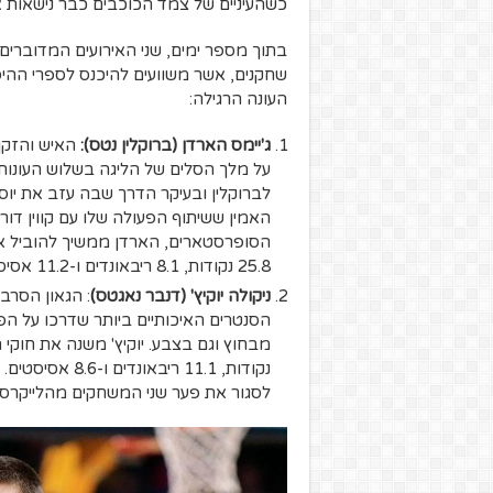
כשהעיניים של צמד הכוכבים כבר נישאות א
בתוך מספר ימים, שני האירועים המדוברים 
שחקנים, אשר משוועים להיכנס לספרי ההיס
העונה הרגילה:
ג'יימס הארדן (ברוקלין נטס):
האיש והזקן
לברוקלין ובעיקר הדרך שבה עזב את יוסט
האמין ששיתוף הפעולה שלו עם קווין דוראנ
25.8 נקודות, 8.1 ריבאונדים ו-11.2 אסיסטים.
ניקולה יוקיץ' (דנבר נאגטס)
: הגאון הסרב
הסנטרים האיכותיים ביותר שדרכו על הפ
נקודות, 11.1 ר
לסגור את פער שני המשחקים מהלייקרס נטו