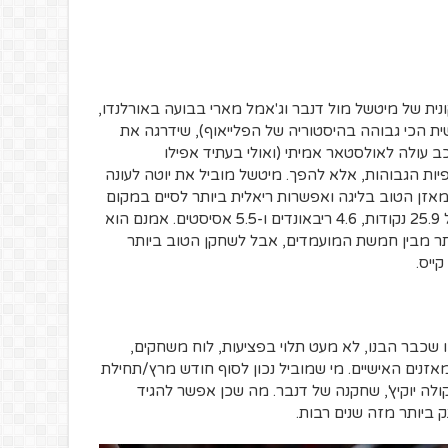
נית של מיטשל מול דנבר וג'אמל מארי בבועה באורלנדו,
ות השלישית הכי גבוהה בהיסטוריה של הפלייאוף), שידרגה את
 עולה לאולסטאר אמיתי (ואולי בעתיד אפילו
ות הגבוהות, אלא להפך. מיטשל מוביל את יוטה לעונה
אזן הטוב בליגה ואפשרות ריאלית ביותר לסיים במקום
ה-1 במערב. מיטשל מעמיד מספרים של 25.9 נקודות, 4.6 ריבאונדים ו-5.5 אסיסטים. אמנם הוא
ותר מבין חמשת המועמדים, אבל לשחקן הטוב ביותר
ייס.
ו שכבר הבנו, לא מעט תלוי בפציעות, לוח משחקים,
אזנים האישיים. מי שמוביל נכון לסוף חודש מרץ/תחילת
יקולה יוקיץ', שחקנה של דנבר. מה שכן אפשר להגיד