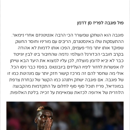
פול פוגבה לפריז סן ז'רמן
פוגבה הוא השחקן שמעורר הכי הרבה אנטיגוניזם אחרי ניימאר.
ההתעסקות שלו באינסטגרם, הריבים עם מוריניו וחוסר החשק
שפוקד אותו יותר מדי פעמים, הפכו אותו לדמות לא אהודה
בקרב חובבי הכדורגל העולמי. נדמה שהחיבור בינו לבין יונייטד
כבר לא יביא לרומן מוצלח, לכן עליו למצוא את היעד הבא שייתן
לו אפשרות לחזור לימיו העליזים ביובנטוס. בפסז כבר ניסו הכל.
אולי מה שחסר להם זה מרכז קישור חזק יותר עם מנהיגות כמו זו
של פוגבה. אם פוגבה ישחק ויתנהג כמו הקשר של נבחרת צרפת
במונדיאל, פריז תוכל סוף סוף לחלום על התקדמות מהקבוצה
הלוזרית של אירופה לכזאת שמאיימת על זכייה בליגת האלופות.