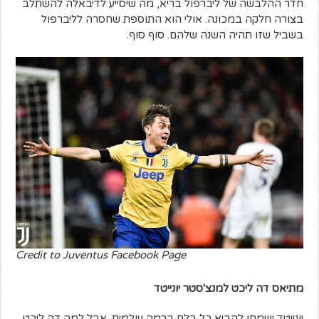
חדר ההלבשה של ליברפול בריא, מה שיסייע לדיבאלה להשתלב
בצורה חלקה במכונה. אולי הוא התוספת שחסרה לליברפול
בשביל שזו תהיה השנה שלהם. סוף סוף.
Credit to Juventus Facebook Page
מתיאס דה ליכט למנצ'סטר יונייטד
יונייטד ישמחו להביא כל בלם ברמה עולמית. אבל למה דה ליכט