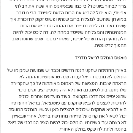
צריך לבחור ביונייטד? כי כמו שבאייאקס הוא עשה את הבלתי
אפשרי, הוא יכול להביא את הרוח הזאת ליונייטד. הרי מדובר
במועדון שנחשב למצליח ברוב שנותיו ופשוט זקוק לתזכורת איך
עושים זאת. דה ליכט גם ייצב את ההגנה וגם יביא את הרוח
המנהיגותית והמצליחה שינייטד כמהה לה. דה ליכט יכול להיות
חלק מהעידן החדש של יונייטד, שאחרי מספר שנים שחונות שוב
תהפוך לרלוונטית.
מאטס הומלס לריאל מדריד
באיירן החתימה שחקני הגנה חדשים וכבר יש שמועות שמקומו של
הומלס לא מובטח. ריאל עברה שנה טראומטית וההגנה לא
הראתה יציבות. הפציעות של ראמוס מאותתות על כך שהקריירה
שלו מתקרבת לסיום. גם וארן לא היה מספיק יציב וקיים סיכוי
שהוא יסיים את דרכו בקבוצה. בעוד מועדונים אחרים יכולים
להרשות לעצמם להביא שחקנים עם פוטנציאל, בריאל ההעדפה
היא להביא שחקנים שיכולים להצליח כאן ועכשיו. הומלס המנוסה
יכול לשאול את קרוס על פריחה מחודשת בריאל, אחרי שבאיירן
לא רצתה עוד בשירותיו. הומלס יכול להיות הציר המרכזי של ריאל
בהגנה ולתת לה שקט בחלק האחורי.