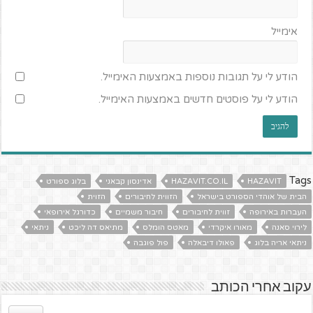
אימייל
הודע לי על תגובות נוספות באמצעות האימייל.
הודע לי על פוסטים חדשים באמצעות האימייל.
Tags
HAZAVIT
HAZAVIT.CO.IL
אדינסון קבאני
בלוג ספורט
הבית של אוהדי הספורט בישראל
הזווית לחיבורים
הזוית
העברות באירופה
זווית לחיבורים
חיבור משמיים
כדורגל אירופאי
לירוי סאנה
מאורו איקרדי
מאטס הומלס
מתיאס דה ליכט
ניתאי
ניתאי אריה בלוג
פאולו דיבאלה
פול פוגבה
עקוב אחרי הכותב