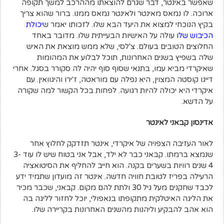
שאפשר באינטר, דבר שגרם להוצאתו מההרכב למשך תקופה
ארוכה. לו נמאס מאינטר ולאינטר נמאס ממנו. ברור שהוא צריך
בקיץ הנוכחי למצוא את היעד הבא שלו. לזכותו יאמר ש
יכולת
הכיבוש שלו
עולה על האישיות הבעייתית שלו. מדובר באחד
החלוצים הטובים בעולם. צ'לסי, שלא ממש מוצאת את האיש
שלה בשפיץ בשנים האחרונות, תוכל לבלוע את המהומות
שאיקרדי מביא עמו, בתנאי שסוף סוף יהיה לה סקורר בסגל. אחרי
דייגו קוסטה המצוין, היא נפלה עם מוראטה, ז'ירו והיגוואין. עם
איקרדי היא יכולה להיות רגועה. לפחות בכל הקשור למה שקורה
על הדשא.
אדינסון קבאני לאינטר
לאור העזיבה הצפויה של איקרדי, אינטר תזדקק לחלוץ אחר
שנמצא ברמתו. קבאני כבר לא ילד, אבל אני בטוח שיש לו עוד 3-
4 שנים רוויות בשערים בקנה. הוא חייב להחליף את הסיטואציה
הרעילה בפריז לטובת חוויה חדשה. אינטר זה מועדון שתמיד ידע
לכבד שחקנים מעל גיל 30 ולתת להם מקום. קבאני, שכבר מכיר
את הליגה האיטלקית מתקופתו בנאפולי, יוכל לחזור לליגה בה
הוא אהב להבקיע וליהנות מהשנים האחרונות בקריירה שלו.