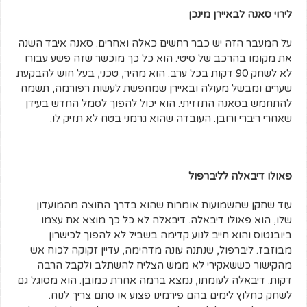
לירוי סאנה לבאיירן מינכן
על המעבר הזה יש כבר רחשים כאלה ואחרים. סאנה איבד השנה
את מקומו בהרכב של סיטי. הוא כל כך מוכשר שזה פשע עבורו
לא לשחק 90 דקות בכל ערב. הוא מהיר, טכני, בעל חוש להבקעת
שערים ומבשל מעולה ובאיירן שמחפשת לעשות רפורמה, תשמח
להתחמש בסאנה התזזיתי. הוא יכול להפוך לסמל החדש בעידן
שאחרי ריברי ורובן. העובדה שהוא גרמני בטח לא תזיק לו.
פאולו דיבאלה לליברפול
עוד שחקן שהשמועות אומרות שהוא בדרך החוצה מהמועדון
שלו, הוא פאולו דיבאלה. דיבאלה לא כל כך מוצא את עצמו
ביובנטוס והוא חייב לנוע קדימה בשביל לא להפוך לכישרון
מבוזבז. ליברפול, שנתנה עונה מדהימה, עדיין זקוקה לכוח אש
מהקישור כששאקירי לא ממש הצליח להשתלב ולקבל הרבה
דקות. דיבאלה לעומתו, נמצא ברמה אחרת כמובן. הוא מסוגל גם
לשחק כחלוץ לימים בהם פירמינו פצוע או סתם צריך לנוח.