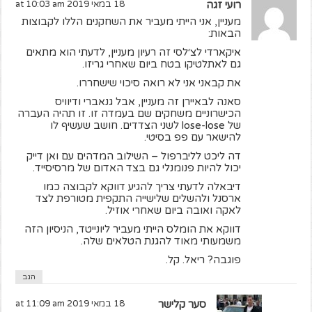
רועי זגה
18 במאי 2019 at 10:03 am
מעניין, אני הייתי מעביר את השחקנים הללו לקבוצות
הבאות:
איקארדי לצ׳לסי זה רעיון מעניין, לדעתי הוא מתאים
גם לאתלטיקו בטח ביום שאחרי גריזו.
את קבאני אני לא רואה סיכוי שישחררו.
סאנה לבאיירן זה מעניין, אבל גנאברי ודיוויס
הכישרוניים משחקים שם בעמדה זו. זו תהיה העברה
של lose-lose לשני הצדדים. חושב שעשיף לו
להישאר עם פפ בסיטי.
דה ליכט לליברפול – השילוב המדהים עם ואן דייק
יכול להיות פנומנלי גם בצד האדום של מרסיסייד.
דיבאלה לדעתי צריך להגיע דווקא לקבוצה כמו
ארסנל ולהשלים שלישייה התקפית מטורפת לצד
לאקה ואובה ביום שאחרי אוזיל.
דווקא את הומלס הייתי מעביר ליונייטד, הניסיון הזה
משמעותי מאוד להגנת הטלאים שלה.
פוגבה? ריאל. קל.
הגב
סער קלישר
18 במאי 2019 at 11:09 am