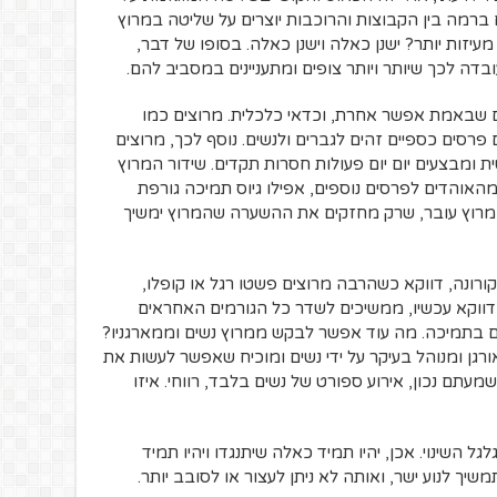
ם ברמה בין הקבוצות והרוכבות יוצרים על שליטה במרוץ
עיזות יותר? ישנן כאלה וישנן כאלה. בסופו של דבר,
העובדה לכך שיותר ויותר צופים ומתעניינים במסביב להם.
נים שבאמת אפשר אחרת, וכדאי כלכלית. מרוצים כמו
 פרסים כספיים זהים לגברים ולנשים. נוסף לכך, מרוצים
ת ומבצעים יום יום פעולות חסרות תקדים. שידור המרוץ
האוהדים לפרסים נוספים, אפילו גיוס תמיכה גורפת
המרוץ עובר, שרק מחזקים את ההשערה שהמרוץ ימשיך
רונה, דווקא כשהרבה מרוצים פשטו רגל או קופלו,
דווקא עכשיו, ממשיכים לשדר כל הגורמים האחראים
 בתמיכה. מה עוד אפשר לבקש ממרוץ נשים וממארגניו?
רגן ומנוהל בעיקר על ידי נשים ומוכיח שאפשר לעשות את
 שמעתם נכון, אירוע ספורט של נשים בלבד, רווחי. איזו
גל השינוי. אכן, יהיו תמיד כאלה שיתנגדו ויהיו תמיד
יך לנוע ישר, ואותה לא ניתן לעצור או לסובב יותר.