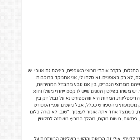
ין התגלות, בקרב אוהדי מרוצי האופניים, ביניהם גם אנוכי. יש
, לא רק באופניים. נא סלחו לי, אני אתמקד ברוכבות.
פייהם ממרוצי הגברים, בין אם נובע מהבדל המהירויות,
. יש משהו בפלטון הנשים שיש לו קסם ייחודי משלו והוא
יספלינות. המהות היא שהספורט נא על גבול דק בין
חלק משמעותי מהספורט ככלל, אבל מעטים ענפי הספורט
 כשמצד אחד אתה אומר לעצמך, "טוב, לא קורה כלום
י, פתאום, משום מקום, מהלך המרוץ משתנה לחלוטין.
? לדעתי, אולי זה הכאוס והקושי בשליטה המוגזמת על