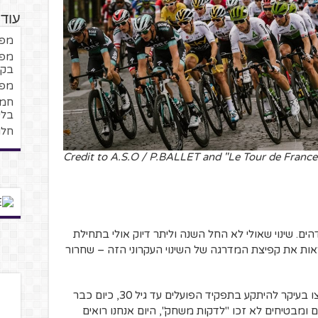
עוד
מפנ
מפנ
בקב
מפנ
בלי
חלו
Credit to A.S.O / P.BALLET and "Le Tour de Franc
ם. שינוי שאולי לא החל השנה וליתר דיוק אולי בתחילת
20 אנחנו יכולים לראות את קפיצת המדרגה של השינוי העקרוני הזה – שחרור
אם עד השנים האחרונות רוכבים רבים נאלצו בעיקר להיתקע בתפקיד הפועלים עד גיל 30, כיום כבר
ם ומבטיחים לא זכו "לדקות משחק", היום אנחנו רואים