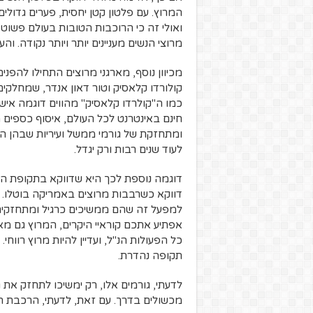
המרוץ. עם פלטון קטן יחסית, פערים גדולי
ואולי זה כי הרוכבות הטובות בעולם פשוט מ
מרוצי הנשים מעניינים יותר ויותר נקודה. ו
מכיוון נוסף, מארגני מרוצים התחילו להפ
קולורדו קלאסיק וטור דאון אנדר, שמחלקים
כמו ה"קולרדו קלאסיק" מהווים דוגמה אישי
חינם באינטרנט לכל העולם, איסוף כספים מ
ומתחזקת של גורמי ממשל ועיריות שבהן 
לעוד שנים רבות ורק יגדל.
דוגמה נוספת לכך היא שדווקא בתקופת הקו
דווקא כשרבבות מרוצים באמריקה בוטלו. 
למפעל זה שהם ממשיכים כרגיל ומתחזקים
אפתיע אתכם קוראיי היקרים, המרוץ גם מאו
כל הפעולות הנ"ל, ועדיין להיות מרוץ רווחי.
תקופה נהדרת.
לדעתי, גורמים אלו, רק ימשיכו לתחזק את גל
מכשולים בדרך. עם זאת, לדעתי, הרכבת תמש