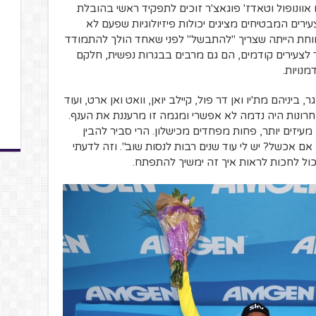
 אוונופול וטאדז' פוגאצ'ר זוכים לתפקיד ראשי בהובלת
ירים המבטיחים מציגים יכולות פיזיולוגיות שפעם לא
וחת הייתה שצריך "להתבשל" לפני שאחד הולך להתמודד
ד לצעירים קודמים, הם גם מרבים בבגרות נפשית, חלקם
נויות.
יניהם מת'יו ואן דר פול, קיילב יואן, וואט ואן ארט, ועוד
רונות היה נדמה לא אפשרי ומגמה זו מרעננת את הענף.
 מעיזים יותר, פחות מפחדים מכישלון. הרי סביר להבין
אכשל? יש לי עוד שנים רבות לנסות שוב". וזה לדעתי
כול לחכות לראות איך זה ימשיך להתפתח.