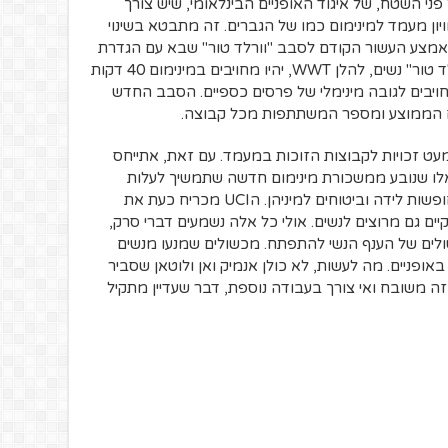
פני השטח, של איגוד האופניים הבינלאומי, שיש צורך
ויון מעמד למינימום כמו של הגברים. זה מתבטא בשינוי
אמצע העשור הקודם לסבב "וורלד טור" שבא עם הגדרת
דירוג קבוצות נשים "וורלד טור". מרוצי "וורלד טור" נשים, להלן WWT, יהיו מחויבים במינימום 40 דקות
מחויבים לגובה מינימלי של פרסים כספיים. הסבב החדש
 הממוצע ומספר המשתתפות מכל קבוצה.
מעט זכויות לקבוצות הזוכות במעמד. עם זאת, אתייחס
אלו שנובע ממשכורת מינימום חדשה שתמשיך לעלות
בשנים הקרובות ועוד זכויות נחמדות כמו חופשות לידה וביטוחים למיניהן. הUCI מכריח כעת את
ים גם מרוצים לנשים. אולי כל אלה נשמעים דברי סרק,
לים של הענף הנשי להתפתח. מכשולים שמנעו מנשים
באופניים. מה לעשות, לא כולן אנמיק ואן ולוטאן שסביר
זה משובח ואי צורך בעבודה נוספת, דבר שעדיין מתקיל