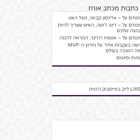
 כתבות מכתב אורח
טזים על – אדינסון קבאני, נטול האגו
טזים על – דיוגו ז'וטה, האיש שצריך להיות
וצה שלכם
טזים על – אנטוניו רודיגר, המראה להגנה
חמישה בעקבות אחד: על מירוץ ה-MVP
גה הטובה בעולם
מות וסיוטים