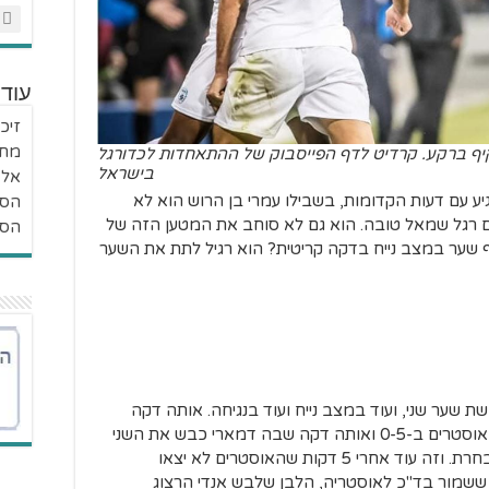
עוד
זיכר
מחש
ף ברקע. קרדיט לדף הפייסבוק של ההתאחדות לכדורגל
בישראל
אל 
גיע עם דעות הקדומות, בשבילו עמרי בן הרוש הוא לא
הסי
עם רגל שמאל טובה. הוא גם לא סוחב את המטען הזה של
הסיפ
טוף שער במצב נייח בדקה קריטית? הוא רגיל לתת את השער
 בדקה ה-44' ישראל כובשת שער שני, ועוד במצב נייח ועוד בנגיחה. אותה דקה
שבה חיים רביבו שם את השני ששבר את האוסטרים ב-0-5 ואותה דקה שבה דמארי כבש את השני
מול בוסניה במשחק הגדול האחרון של הנבחרת. וזה עוד אחרי 5 דקות שהאוסטרים לא יצאו
 ששמור בד"כ לאוסטריה, הלבן שלבש אנדי הרצוג