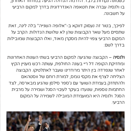
כשמונה נקודות בלבד. הדרמה הגדולה הגיעה במחזור האחרון,
בו ולנסיה עברה את חטאפה האנדרדוגית בדרך למקום הרביעי
על חשבונה.
לפיכך, בטור זה נעסוק דווקא ב-"אלופה השנייה" בלה ליגה, זאת
שתסיים מעל שאר הקבוצות שהן לא שלושת הגדולות. הקרב על
המקום הרביעי צפוי להיות מסקרן מאוד, ואלו הקבוצות שמובילות
בדרך לשם:
ולנסיה
– הקבוצה שהגיעה למקום הרביעי בשתי העונות האחרונות
ומחזיקת הקופה דל ריי בעונה החולפת, עשתה רכש מעניין הקיץ
לאחר שנפרדה בין היתר מרודריגו שעבר לאתלטיקו. הקבוצה
הצליחה לצרף את מקסי גומס, למורת רוחם של ווסטהאם
ולהתחזק בעמדת השוער עם ג'ספר סילסן שהגיע מבארסה, לצד
החתמות נוספות, שנועדו בעיקר לעיבוי הסגל ושמירה על מרבית
הסגל. ולנסיה היא המועמדת המובילה לשמירה על המקום
הרביעי.