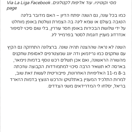
מסי וקוטיניו. עוד אליפות לקטלונים. Via La Liga Facebook
page
כמו בכל עונה, גם השנה יפתח הדיון – האם מדובר בליגה
הטובה בעולם או שמא ליגה בה הצמרת נשלטת באופן מוחלט
על ידי שלושת הבכירות באופן חסר עוררין, בלי שום סיכוי לסיפור
אנדרדוג מעניין דוגמת לסטר בפרמייר ליג.
השנה לא נראה שההצגה תהיה שונה. ברצלונה התחזקה גם הקיץ
עם שחקנים כמו גריזמאן ודה יונג שמצטרפים לאסופת שחקנים
מהשורה הראשונה, ואם אכן תשלים רכש נוסף בדמות ניימאר,
בארסה לא תשאיר הרבה סיכוי למתמודדות. הקבוצה שזכתה
ב-8 מ-11 האליפויות האחרונות, פייבוריטית לעשות זאת שוב,
למרות התלכיד המעניין באתלטיקו והרכש הנוצץ בדמות הזארד
בריאל, יסלחו לי המדרידאים משני הצדדים.