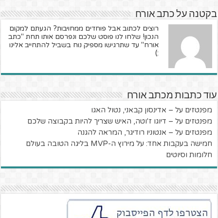
בקטנה על כתב אורח
רוצים לכתוב אבל פוחדים ממחויבות? הגעתם למקום
הנכון! שלחו לנו פוסט שלכם ונפרסם אותו תחת "כתב
אורח" עד שתרגישו מספיק נוח בשביל להתחייב אלינו
:)
עוד כתבות מכתב אורח
מפנטזים על – אדינסון קבאני, נטול האגו
מפנטזים על – דיוגו ז'וטה, האיש שצריך להיות בקבוצה שלכם
מפנטזים על – אנטוניו רודיגר, המראה להגנה
חמישה בעקבות אחד: על מירוץ ה-MVP בליגה הטובה בעולם
חלומות וסיוטים