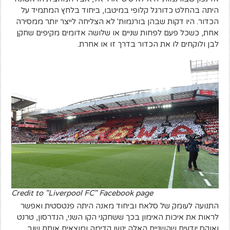
היתה בהחלט כדורגל קלופי במיטבו, ביחוד בלחץ המתמיד על
הכדור. היו דקות שבהן בורנמות' לא הצליחה לייצר יותר ממסירה
אחת, כשכל פעם לפחות שניים או שלושה אדומים מקיפים שחקן
לבן ולוקחים לו את הכדור בדרך זו או אחרת.
Credit to "Liverpool FC" Facebook page
התנועה לעומק של סלאח וביחוד מאנה היתה פנטסטית ואפשר
לראות את איכות האימון בכך ששחקני הקו השני, הנדרסון, טרנט
ואוקס יודעים שהשניים האלה ינועו קדימה ומוצאים אותם שוב