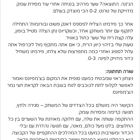
הג'ננה. התוצאה? שער מרהיב בנגיחה אחרי עוד מסירת עומק
מדוייקת של טרנט. 0-2 הכי מוצדק בעולם.
אחר כך פירמינו הצליח לפספס דאנק פשוט ובורנמות' התחילה
לתקוף עם יותר משחקן אחד, וכשקריוס נתן הצלה סטייל בופון,
עלה קצת ריח של שער כחול באוויר.
טעות שלי בזיהוי כיוון הריח, כי אם אתה מתקיף מול ליברפול אתה
עלול לספוג ואחרי כמה מתפרצות שלא צלחו, פירמינו משחיל
כדור מדוייק לפינה. 0-3.
שורה תחתונה:
ניצחון ראוי שמבטיח כמעט סופית את המקום בצ'מפיונס ואמור
לאפשר לקלופ לתת לכוכבים לנוח בשבת הבאה לקראת חצי גמר
הצ'מפיונס.
הקישור היה מושלם בכל הצדדים של המשחק – סגירה ולחץ,
תנועה קדימה ומסירות עומק.
ההתקפה עשתה את שלה, עם חלוקה מאוזנת של השערים בין כל
החלוצים. בלט מעל כולם, מאנה, עם תנועה נהדרת עם ובלי
הכדור ומעורבות כמעט בכל המהלכים ההתקפיים של הקבוצה.
הוא בהחלט נמצא במגמת שיפור בחודשים האחרונים ונראה