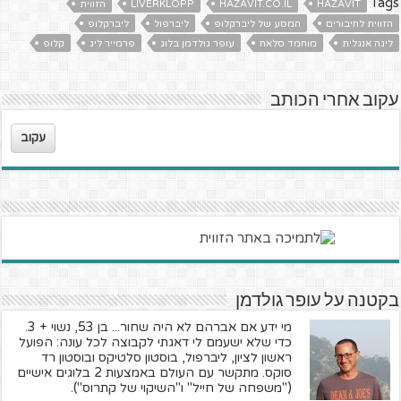
Tags
HAZAVIT
HAZAVIT.CO.IL
LIVERKLOPP
הזווית
הזווית לחיבורים
המסע של ליברקלופ
ליברפול
ליברקלופ
ליגה אנגלית
מוחמד סלאח
עופר גולדמן בלוג
פרמייר ליג
קלופ
עקוב אחרי הכותב
עקוב
בקטנה על עופר גולדמן
מי ידע אם אברהם לא היה שחור... בן 53, נשוי + 3.
כדי שלא ישעמם לי דאגתי לקבוצה לכל עונה: הפועל
ראשון לציון, ליברפול, בוסטון סלטיקס ובוסטון רד
סוקס. מתקשר עם העולם באמצעות 2 בלוגים אישיים
("משפחה של חייל" ו"השיקוי של קתרוס").