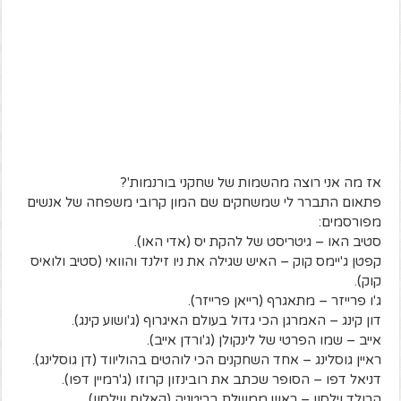
אז מה אני רוצה מהשמות של שחקני בורנמות'?
פתאום התברר לי שמשחקים שם המון קרובי משפחה של אנשים
מפורסמים:
סטיב האו – גיטריסט של להקת יס (אדי האו).
קפטן ג'יימס קוק – האיש שגילה את ניו זילנד והוואי (סטיב ולואיס
קוק).
ג'ו פרייזר – מתאגרף (רייאן פרייזר).
דון קינג – האמרגן הכי גדול בעולם האיגרוף (ג'ושוע קינג).
אייב – שמו הפרטי של לינקולן (ג'ורדן אייב).
ראיין גוסלינג – אחד השחקנים הכי לוהטים בהוליווד (דן גוסלינג).
דניאל דפו – הסופר שכתב את רובינזון קרוזו (ג'רמיין דפו).
הרולד וילסון – ראש ממשלת בריטניה (קאלום ווילסון).