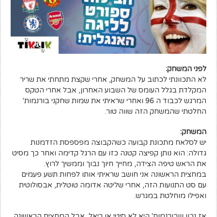
לפני המשחק:
לא התכוונתי לכתוב על המשחק, אחרי שקצת מתחתי את שריר
המקלדת בגלל העומס של השבוע האחרון, אבל אחרי הטקס
המרגש לכבוד ה 96 ואחרי שראיתי את שמות שחקני בורנמות'
החלטתי שהמשחק הזה שווה טור.
המשחק:
יש לסלאח מתכונת קבועה כשהקבוצה מפספסת הזדמנות
גדולה: הוא נותן קפיצה קטנה כזו עם הרגל קדימה ואחר כך מסיט
את הראש טיפה הצידה, מחייך חיוך נבוך וממשיך לרוץ.
במחצית הראשונה אני חושב שראיתי אותו לפחות תשע פעמים
עם סט התנועות הזה, אחרי שליטה אדומה טוטלית, אבסולוטית
ואפילו מוחלטת במגרש.
אז נכון שבורנמות' היא לא סיטי או ריאל, אבל המחצית הראשונה