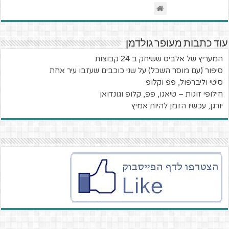
עוד כתבות מעופר גולדמן
המעריץ של אלביס ששיחק ב 24 קבוצות
סיפור ׁ(עם מוסר השכל) על שני כוכבים שעזבו עיר אחת
סיטי וליברפול, פפ וקלופ
חילופי זוגות – טיאגו, פפ, קלופ וגונדואן
יורגן, עכשיו הזמן להיות אמיץ