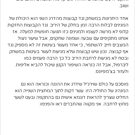
ושוב.
אחד היתרונות במשחק נגד קבוצות מהדרג השני הוא היכולת של
המגינים לבלות הרבה זמן בחלק של היריב. נגד הקבוצות החזקות
קלופ לא מרשה לעצמו ולמגינים כזו תנועה חופשית למעלה. אז
אנחנו מתקיפים עם שבעה ושמונה שחקנים, אבל שיעור ניצול
המצבים חייב להשתפר, כי אחד מעשר בעיטות זה לא מספיק נגד
אף קבוצה. נכון שיש קבוצות שלא מגיעות לעשר בעיטות במשחק
ובטח לא מגיעות לרחבת היריב כל כך הרבה פעמים כמו
ליברפול, אבל זה כנראה השיפור הקטן שיכול להביא אליפות.
ולעזור בצ'מפיונס.
מוסכם על כולם שוירג'יל שידרג את ההגנה וכנראה הוא גם
המנהיג של החוליה הזו. עשר דקות לתוך המחצית השנייה הוא
החליט שצריך להראות דוגמא אישית גם בהתקפה ובעט לשער
מחוץ לרחבה. אני מקווה שהחברים ראו והפנימו.