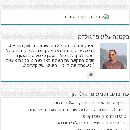
בקטנה על עופר גולדמן
מי ידע אם אברהם לא היה שחור... בן 53, נשוי + 3.
כדי שלא ישעמם לי דאגתי לקבוצה לכל עונה: הפועל
ראשון לציון, ליברפול, בוסטון סלטיקס ובוסטון רד
סוקס. מתקשר עם העולם באמצעות 2 בלוגים אישיים
("משפחה של חייל" ו"השיקוי של קתרוס").
עוד כתבות מעופר גולדמן
המעריץ של אלביס ששיחק ב 24 קבוצות
סיפור ׁ(עם מוסר השכל) על שני כוכבים שעזבו עיר אחת
סיטי וליברפול, פפ וקלופ
חילופי זוגות – טיאגו, פפ, קלופ וגונדואן
יורגן, עכשיו הזמן להיות אמיץ