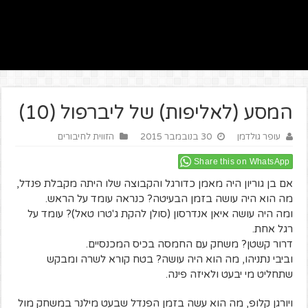
המסע (לאליפות) של ליברפול (10)
עופר גולדמן
30 בנובמבר 2015
הזווית לחיבורים
Share this on WhatsApp
אם בן גוריון היה מאמן כדורגל והקבוצה שלו היתה מקבלת פנדל,
מה הוא היה עושה בזמן הבעיטה? כנראה עומד על הראש.
ומה היה עושה איאן אנדרסון (סולן להקת ג'טרו טאל)? עומד על
רגל אחת.
דרור קשטן? משחק עם החמסה בכיס המכנסיים.
וביבי נתניהו, מה הוא היה עושה? בטח קורא לשרה ומבקש
שתחליט מי יבעט ולאיזה פינה.
ויורגן קלופ, מה הוא עשה בזמן הפנדל שבעט מילנר במשחק מול