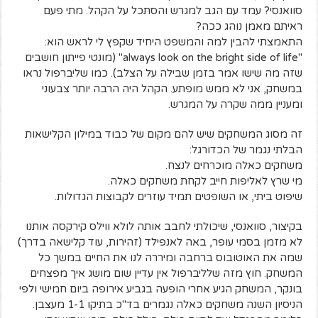
סוואנסי? עמד עם הגב למגרש והסתכל על הקהל. מתי פעם
ראיתם מאמן נוהג ככה?
התאמצתי להבין למה והמשפט היחיד שקפץ לי לראש הוא:
"always look on the bright side of life" (מונטי פייתון חושבים
שזה מה שישו אמר בזמן שבילה על הצלב). כמו שליברפול נראו
במשחק, אני לא ממש מופתע. הקהל היה הרבה יותר צבעוני
ומעניין ממה שקרה על המגרש.
זה מסוג המשחקים שיש להם מקום של כבוד במילון הקלישאות
הבלתי נגמר של הכדורגל:
משחקים כאלה מוכרחים לנצח.
מי שרץ לאליפות חייב לקחת משחקים כאלה.
שיפוט ביתי, או השופטים תמיד עוזרים לקבוצות הגדולות.
בקיצור, סוואנסי, שיכולתי לחבב אותה לולא ווילס קירקסה אותנו
לא מזמן בסמי עופר, באה לאנפילד (זהירות, עוד קלישאה בדרך)
שמה את האוטובוס ברחבה ומיררה לנו את החיים במשך כל
המשחק. חוץ מזה שלליברפול אין עדיין שום מושג איך מפצחים
בונקר, המשחק הגיע אחרי הופעה בגביע אירופה ביום חמישי ולפי
הניסיון השנה משחקים כאלה נגמרים בד"כ בתיקו 1-1 מעצבן.