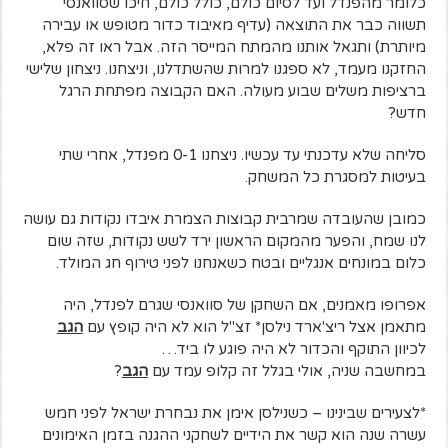
כלומר מהפנדל ועד לסיום כולם, כולל כולם, חיכו שסוואנסי
תשווה כבר את התוצאה (עדיף מאיבוד כדור מטופש או עבירה
מיותרת) ותגאל אותנו מהמתח המייסר הזה. אבל ראו זה פלא,
החזקנו מעמד, לא ספגנו למרות שהשתדלנו, וניצחנו. ניצחון שלישי
ברציפות משלים שבוע מעולה. האם הקבוצה מפתחת הרגל
חדש?
סליחה שלא עדכנתי עד עכשיו. ניצחנו 0-1 מפנדל, אחרי שתי
בעיטות למסגרת כל המשחק.
כמובן שהעובדה שמרבית קבוצות הצמרת איבדו נקודות גם עושה
לנו שמח, והפער מהמקום הראשון ירד לשש נקודות, שזה שום
כלום במונחים אנגליים ובטח כשאנחנו לפני טירוף חג המולד.
אפרופו מאמנים, אם השחקן של סוואנסי שגרם לפנדל, היה
מתאמן אצל ריצ'ארד נילסן* זצ"ל הוא לא היה קופץ עם
הגב
לכיוון התוקף והכדור לא היה פוגע לו ביד…
במחשבה שניה, אולי בגלל זה קלופ עמד עם
הגב
?
*לצעירים שבינינו – כשנילסן אימן את נבחרת ישראל לפני חמש
עשרה שנה הוא קשר את הידיים לשחקני ההגנה בזמן האימונים