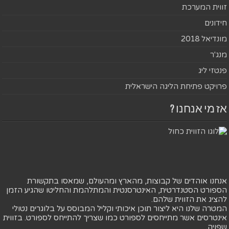
זווית המערכת
חידונים
מונדיאל 2018
מנג'ר
פנטזי ליג
פרויקט פתיחת הליגה הישראלית
אז מי אנחנו ?
אנחנו אוהדים של קבוצות, מהארץ ומהעולם, שמאסו בתקשורת
הספורט הסטנדרטית, האינטרסנטית והמתלהמת והחליטו שהגיע הזמן
להציג את הזווית שלהם.
המטרה שלנו היא ליצור תוכן איכותי וקליל המבוסס על בלוגרים נטולי
אינטרסים אשר מתייחסים לספורט כמו שצריך להתייחס לספורט. בזווית
שפויה.