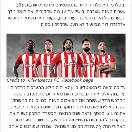
ובפלרמו האיטלקית, היווני קונסטנטינוס פורטוניס שהבקיע 18
שערים בעונה שעברה ובישל עוד 12 מה שהקנה לו את תואר מלך
השערים של הליגה ושחקן העונה ביוון, הקשר הארגנטינאי המוכשר
אלחנדרו דומינגס ועוד לא מעט שחקנים נוספים.
Credit to "Olympiacos FC" Facebook page
עד כה נראה כי האצטדיון ביוון לא יהיה מלא. ההערכות מדברות
על כמה אלפי אוהדים שיגיעו וזאת מאחר וקיימת אכזבה קשה
מהרכש הדל שעשתה אולימפיאקוס העונה. כמו כן גם במשחקי
ההכנה אולימפיאקוס הייתה רחוקה מלהרשים והפסידה ל-א.א.ק
אתונה 3:1. בנוסף, נראה שגם המאמן הספרדי מתכנן לשנות את
תפקודו של הכובש המצטיין של הקבוצה, פורטוניס, מעמדתו
מאחורי החלוץ לעמדת הקיצוני השמאלי, עמדה שפורטוניס אוהב