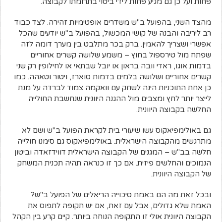
פחות ועל כן גם מגיע פחות לידי ביטוי בתרומתו לקבוצה.
מהצד השני, בהפועל ב"ש משדרים אופטימיות זהירה. לצד כבוד
רב ליריבה והבנה של קושי המכשול, בהפועל ב"ש יודעים שהכל
אפשרי ושצריך להאמין. ברק בכר מתלבט בין מערך דומה לזה
שפתח מול טירספול בחוץ – משמע שלושה קשרים אחוריים
בדמות אוגו, ראדי וובה בראון או יובל שבתאי או לחילופין רק שני
קשרים אחוריים ושלושה בלמים בדמות סוארז, ויטור וטאהה. כמו
כן אחת התוכניות הינה לשחק עם וואקמה צמוד לברדה על מנת
לייצר יותר לחץ ומצבים מול ההגנה היוונית שנחשבת החולייה
החלשה בקבוצה היוונית.
גם באולימפיאקוס עשו שיעורי בית לקראת הפועל ב"ש ושם לא
מתרגשים מהקבוצה הישראלית. באולימפיאקוס גם סימנו חולייה
חלשה בב"ש – המגנים של הקבוצה הישראלית דווידזאדה וביטון
הנמוכים והחלשים פיזית. אם כך זו כנראה תהיה תכנית המשחק
של הקבוצה היוונית.
ובכל זאת מה הם באמת סיכוייה הריאלים של הפועל ב"ש?
האמת שלא גדולים, אבל עם זאת, אם יש תקופה לתפוס את
הקבוצה היוונית אולי זו התקופה הנוחה ביותר. קיים קרע בין הקהל