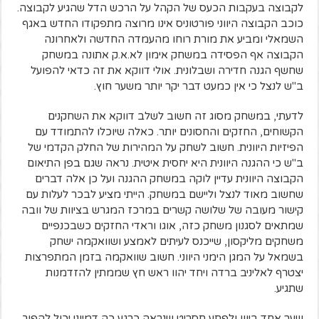
לקבוצה בעקבות הכעס של הקהל על הרכש הדל שהגיע לקבוצה.
כוכב הקבוצה היווני פורטוניס אינו מרוצה מתפקודו החדש באגף
השמאלי ומביע את מורת רוחו מהעמדה החדשה ולאחרונה
הקבוצה אף הפסידה במשחק אימון לא.א.ק אתונה במשחק
שחשף הגנה חדירה ושבלונית. אולי דווקא את זה כדאי להפועל
ב"ש לנצל כי אין כמעט דבר יקר יותר משער חוץ.
לדעתי, במשחק מסוג זה חשוב לשלב דווקא את השחקנים
הקשוחים, החזקים והחסונים יותר. כאלה שיוכלו להתמודד עם
הפיזיות היוונית. חשוב לשחק על המהירות של החלק הקדמי של
ב"ש כי ההגנה היוונית היא יחסית איטית. נראה שגם בפן התיאום
הקבוצה היוונית עדיין לוקה במשחק ההגנה ועל כן אלה דברים
שחשוב מאוד לנצל וליישם במשחק. הייתי מציע לבכר לעלות עם
קישור מעובה של שלושה קשרים במרכז המגרש בציוות של וובה
שמתאים לסגנון משחק כזה, אוגו וראדי החזקים כשבכנפיים
משחקים מליקסון, שייכנס לעיתים לאמצע ושוואקמה ישחק
בשמאל על המגן הימני היווני. חשוב שוואקמה בזמן המתפרצות
יצטרף לאליניב ברדה ויחד יהוו ראש חץ שממתין להזדמנות
שתגיע.
שער אחד ביוון ולפתע תסריט שנראה כרגע כה דמיוני יכול להפוך