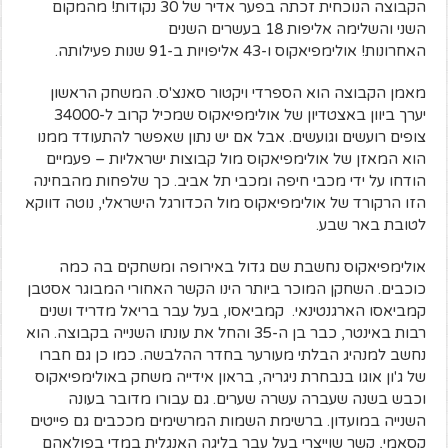
הקבוצה הנוכחית זכתה בפער אדיר של 30 נקודות! מהמקום
השני והשלימה אליפות 18 בעשרים השנים
האחרונות! אולימפיאקוס ו-43 אליפויות ב-91 שנות פעילותה.
מאמן הקבוצה הוא הספרדי ויקטור סאנצ'ס. המשחק הראשון
יערך ביוון באצטדיון של אולימפיאקוס שמכיל קרוב ל-34000
צופים רועשים וגועשים. אבל אם יש נתון שאפשר להתעודד ממנו
הוא המאזן של אולימפיאקוס מול קבוצות ישראליות – פעמיים
הודחו על ידי מכבי חיפה ומכבי תל אביב. כך שלפחות מהבחינה
הזו הרקורד של אולימפיאקוס מול הכדורגל הישראלי, נוטה דווקא
לטובת באר שבע.
אולימפיאקוס נחשבת שם גדול באירופה ומשחקים בה כמה
כוכבים. השחקן המוכר ביותר הינו הקשר האחורי המבוגר אסטבן
קמביאסו הארגנטינאי. קמביאסו, בעל עבר בריאל מדריד ושנים
רבות באינטר, כבר בן ה-35 והחל את עונתו השנייה בקבוצה. הוא
נחשב למנהיג הבלתי מעורער בחדר ההלבשה. כמו כן גם חברו
של ג'ון אוגו בנבחרת ניגריה, בראון אידייה משחק באולימפיאקוס
וכבש בשנה שעברה עשרה שערים. גם עבורו מדובר בעונה
השנייה במועדון. ברשימת השמות המרשימים מככבים גם פייטים
קסאמי, קשר שוייצרי בעל עבר בליגה האנגלית במדי בפולאהם