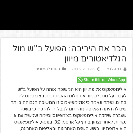
הכר את היריבה: הפועל ב"ש מול
הגלדיאטורים מיוון
דר פלדמן
26 ביולי 2016
הזווית לחיבורים
Share this on WhatsApp
אולימפיאקוס אלופת יוון היא המשוכה אותה על הפועל ב"ש
לעבור על מנת לשמור את חלום ההשתתפות בצ'מפיונס ליג
בחיים. נפתח ונאמר כי אולימפיאקוס זו המשוכה הגבוהה ביותר
שיכולה היתה האלופה מהדרום לקבל. די להזכיר כי בשנה
שעברה שיחקה אולימפיאקוס בצ'מפיונס וסיימה שלישית עם 9
נקודות לאחר נצחון בחוץ על ארסנל 3:2. בנוסף, אולימפיאקוס
היא אלופת יוון בשש השנים האחרונות ובאליפות האחרונה,