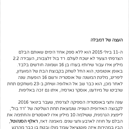
העצה של דמבלה
ה-11 ביולי 2015 הוא ללא ספק אחד הימים שאותם הבלם
הצרפתי הצעיר לא ישכח לעולם. רד בול זלצבורג, העבירה 2.2
מיליון אירו עבור שירותיו בעודו בן 16 ושמונה חודשים בלבד.
באופן אוטומטי, הוא החל לשחק בקבוצת הבת של המועדון,
ליפרינג, מליגת המשנה של אוסטריה ורשם 16 הופעות. שנה
לאחר מכן, הוא כבר שב אל האלופה ושיחק ב-23 משחקים תחת
שרביטו של מיודענו, אוסקר גארסיה, איתו גם זכה באליפות.
עונה וחצי באוסטריה הספיקה לצרפתי, שעבר בינואר 2016
לקבוצה האירופית השנייה שנמצאת תחת השליטה של "רד בול",
לייפציג הגרמנית, ששילמה 10 מיליון אירו לאוסטרים והחתימה את
הבלם על חוזה לארבע וחצי שנים. מאמנה דאז,
ראלף הסנהוטל
,
הבין במהירות איזה פוטנציאל עומד מולו ובטח בו כבר מהרגע