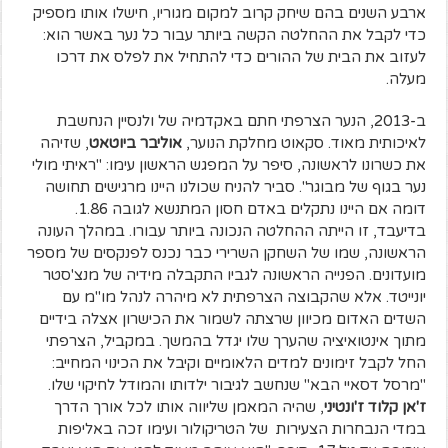
ארבע השנים בהם שיחק קרוב למקום מגוריו, חישלו אותו מספיק
כדי לקבל את ההחלטה הקשה ביותר עבור כל נער באשר הוא:
לעזוב את הבית של ההורים כדי להתחיל את לפלס את דרכו
מעלה.
ב-2013, הנער הצרפתי חתם באקדמיה של ולנסיין הנחשבת
לאיכותית מאוד. סקאוט מחלקת הנוער,
אוליבר ביוטאט
, שזיהה
את כשרונו לראשונה, סיפר על המפגש הראשון עימו: "ראיתי מולי
נער בגוף של מבוגר". סביר להניח שכולנו היינו מרגישים תחושה
דומה אם היינו נתקלים באדם חסון המתנשא לגובה 1.86.
בדיעבד, זו הייתה ההחלטה הנכונה ביותר עבורו. במהלך העונה
הראשונה, שמו של השחקן השרירי כבר נכנס לפנקסים של מספר
מועדונים. הפנייה הראשונה לגביו התקבלה מידיה של מנצ'סטר
יונייטד. אלא שהקבוצה הצרפתית לא מיהרה לנהל מו"מ עם
השדים האדום מכיוון שרצתה לשמור את הכישרון אצלה בידיים
מתוך אינטואיציה שהערך שלו יגדל בהמשך. במקביל, הצרפתי
החל לקבל זימונים למדים הלאומיים וקיבל את הכינוי המחייב:
"מרסל דסאיי הבא" שנחשב לגיבור ילדותו והמודל לחיקוי שלו.
ז'אן קלוד ז'ונטיני
, שהיה המאמן שליווה אותו לכל אורך הדרך
במדי הנבחרות הצעירות של הטריקולור ועימו זכה באליפות