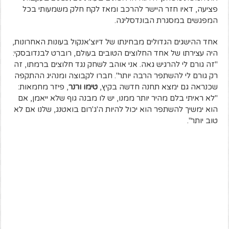
פציעה, דאיו חזר היישר להרכב ומאז לקח חלק משמעותי בכל
המפגשים במסגרת הבונדסליגה.
אחד ההישגים הגדולים מבחינתו של דיוצ'אנקול בעונות האחרונות,
היה עצירתו של אחד החלוצים הטובים בעולם, רוברט לבנדובסקי:
"זה גורם לי להרגיש גאה. אני אוהב לשחק נגד חלוצים ברמתו, זה
רק גורם לי להשתפר הרבה יותר". חברו לקבוצה ומנהיג ההתקפה
שכנראה גם ימצא תחנה חדשה בקיץ,
טימו ורנר
, פיזר מחמאות:
"לא ראיתי בלם מהיר יותר ממנו, יש לו מבנה גוף שלא ייאמן, אם
הוא ימשיך להשתפר הוא יכול להיות ה'ג'רום בואטנג, שלנו אם לא
טוב יותר".