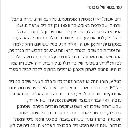
נער בגוף של מבוגר
דיוצ'אנקול(דאיו) אוסוולד אופמקאנו, נולד באוורה, עיירה בחבל
נורמנדי שבצרפת באוקטובר 1998 ובן להורים צרפתים. שמו
הפרטי והדי קשה לביטוי, ניתן לו כאות זיכרון לסבא רבא שלו
שהלך לעולמו. את צעדיו הראשונים בעולם הכדורגל הוא העביר
באקדמיית "ווליאן אנז'ה", אליה הגיע בגיל שש ושם החל ללמוד
את יסודות המשחק. באחד הראיונות שהעניק לתקשורת בגרמניה,
הוא תיאר את השכונה בה גדל וסיפר על החיבה הגדולה שלו
לכדור: "גרתי בשכונה של כדורגלנים. ליד ביתי היה איצטדיון קטן
בו היינו נוהגים לשחק ולארגן טורנירים במקום ללכת לבית הספר".
בגיל 9, הוריו החליטו לעבור לנורמנדי והבלם הצעיר שיחק במדיה
של FC פריי במשך שנה. כנראה שהמעבר לא היטיב עם משפחת
אופמקאנו, שבחרה לבצע סיבוב פרסה ושבה אל המקום אותו
עזבה. דאיו עבר לקבוצה שמייצגת את עירו, FC אוורה,
שבשורותיה שיחקו לא מעט שחקנים מוכרים ביניהם: עוסמאן
דמבלה, שנחשב לאחד מחבריו הקרובים וגדל איתו באותה
השכונה, ברנרד מנדי ששיחק בעברו בפ.ס.ז והאל סיטי ומאת'יו
בודמר, שגם לו יש היסטוריה בקבוצה הפריזאית ובמדיה של ליון.