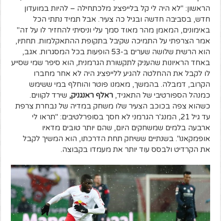
הראשון: "לא היה לי קל בלייפציג מלכתחילה – להיות במועדון
חדש, בסביבה חדשה ובגיל כה צעיר. אבל תמיד נתתי הכל
באימונים, המאמן מהר מאוד סמך עלי וניסיתי להחזיר לו על זה"
אמר הצרפתי על התמיכה שקיבל בתקופת ההתאקלמות. תחתיו,
הוא הרשית שלושה שערים ב-53 הופעות בכל המסגרות. אגב,
באחד הראיונות שהעניק לתקשורת הגרמנית, הוא סיפר שמי שסייע
לו לקבל את ההחלטה להגיע ללייפציג היה לא אחר מחברו
הקרוב, דמבלה. בהמשך, מאמנו פוטר והוחלף במי ששימש
כמנהל הספורטיבי של התאגיד,
ראלף ראנגניק,
שירד לקווים.
כשהוא צפה בכוכב הצעיר שלו משחק במדיה של נבחרת צרפת
עד גיל 21, המנג'ר הגרמני לא חסך בסופרלטיבים: "תראו לי
ארבעה בלמים שמשחקים היום, שהם יותר טובים מדאיו
אופמקאנו". בשנתיים ששיחק תחת הדרכתו, הוא המשיך לקבל
את הקרדיט ולבסס עוד יותר את מעמדו בקבוצה.