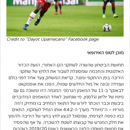
Credit to "Dayot Upamecano" Facebook page
מוכן לטופ האירופאי
תחושת הביטחון שהשרה לשחקני הקו האחורי, הנעת הכדור
האלגנטית והחכמה שמסוגלת לשבור את הלחץ של שחקני
היריבה בפן ההתקפי ומנגד, קריאת המשחק צעד אחד לפני כולם
ועמידה נכונה אל מול החלוצים שמולו, הפכו את אופמקאנו
לבאנקר ב-11 של המאמן הגרמני. המגמה הזו נמשכה גם עם
מינויו של יוליאן נגלסמן, מי שנחשב לאחד המאמנים המדוברים
ביבשת וכבר הוכתר ליורש של התואר המחייב בו מחזיק ז'וזה
מוריניו – ה"מיוחד". מערך ה-4:4:2 אותו הנחיל לשחקניו, התאים
כמו כפפה לצרפתי, שמסוגל לבצע לחץ בחצי של היריבה ולהפוך
את חלק המגרש של קבוצתו לשטח להשכרה. על אף שהפסיד
את חמשת משחקי הליגה הראשונים בעונת 2019/20 בעקבות