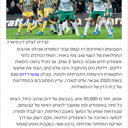
קרדיט לצלם דין מיארה
השבועיים האחרונים היו קשים עבור הספורט שכולנו אוהבים.
התחלואות של הענף שוב צפו באוויר, השיח המלגלג כלפי
איצטדיון חדש שנבנה במשך 3 שנים, אך מכיל בתוכו כיסאות
דליקים, דליפת מים מהתקרה והגג שלא קיים, הציף את אמצעי
התקשורת והרשתות החברתיות ולקינוח, קיבלנו
עונשי רדיוס
שגם
בשנת 2020 שבאה עלינו לטובה, עדיין מסתובבים במסדרונות
של בית הדין של ההתאחדות.
אמש, יותר מ-30,000 איש, בצבעים של ירוק וצהוב כחול, הציפו
כל פינה באיצטדיון וקיוו שמעבר לניצחון האישי של קבוצתם,
שבוודאות ישפיע על המשך מאבק האליפות, הם יקבלו תמורה
לנסיעה הארוכה עד האיצטדיון החיפאי, פקקי הענק שבדרך
ושריקת הפתיחה שנדחתה ברבע שעה בעקבות מופע קונפטי