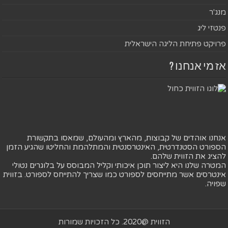
מנג'ר
פנטזי ליג
פרויקט פתיחת הליגה הישראלית
אז מי אנחנו ?
אנחנו אוהדים של קבוצות, מהארץ ומהעולם, שמאסו בתקשורת
הספורט הסטנדרטית, האינטרסנטית והמתלהמת והחליטו שהגיע הזמן
להציג את הזווית שלהם.
המטרה שלנו היא ליצור תוכן איכותי וקליל המבוסס על בלוגרים נטולי
אינטרסים אשר מתייחסים לספורט כמו שצריך להתייחס לספורט. בזווית
שפויה.
הזווית @2020. כל הזכויות שמורות