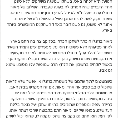
הפועל ת"א זכתה באס, בשחקן שמשנה משחקים. ללא ספק
אחד הדברים שהיו חסרים לה בעונה שעברה. השילוב של מאור
בוזגלו עם הפועל ת"א לא יכל להגיע בזמן יותר מתאים, כי נראה
שאחד זקוק לשני. להיות שחקן פעיל בהפועל ת"א של ימינו זה
אתגר לא פשוט, גם כשמדובר באחד השחקנים המוכשרים ביותר
בארץ.
מאור בוזגלו הוכתר לשחקן הכרחי בכל קבוצה בה חתם בארץ,
לאחר פציעותיו הלא פשוטות הוא נתן מספרים יפים ותמיד השאיר
רושם של "הילד ענק". בוזגלו המוכשר לא נוטה לאכזב מקצועית
את הקבוצות שהוא משחק בהן, עובדה אשר מקבלת תוקף נוסף
כאשר לוקחים בחשבון את הלחץ הרב שמופעל עליו מסוכנו שהוא
גם אביו.
כשמציצים לתוך עולמם של משפחת בוזגלו אי אפשר שלא לראות
שהכול סובב סביב אח אחד, מאור. אם זה המקדש בבית האב,
או תשומת הלב הבלתי פוסקת מצד המשפחה. לכל זאת יש
סיבה מקצועית כמובן. למאור, למרות המוניטין השנוי במחלוקת,
קריירה ענפה ומספרים שתומכים בהיותו שחקן יעיל מאוד בליגת
העל שלנו. בסופו של יום, מאור חתם בקבוצה שהכי רצתה אותו.
לפי דעתי הוא חתם גם בקבוצה שהכי נזקקה לו, שהוא יכול לשחק