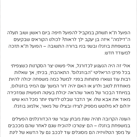
הפועל ת"א תשחק במקביל להפועל חיפה ביום ראשון ושוב תעלה
ה"דילמה" איזה בן יעקב ילך לראות? לכולנו הקוראים שבקיעים
במשפחת בוזגלו ובשני בניו ברורה התשובה – הפועל ת"א תזכה
למעודד חדש.
אולי זה היה הגעגוע לכדורגל, אולי פשוט יצר הסקרנות כשצפיתי
בכל פרקי הריאליטי "הבוזגלוס". התאהבתי, בכיתי, אך שאלות
רבות עוד נשארו פתוחות בפניי. למשל כמה משפחה יכולה להיות
מאוחדת לטוב ולרע או האם יהיה דור המשך עם המיני בוזגולוס,
במיוחד הבכור של מאור שהראה יכולת בעיטה חופשית שמזכירה
מאוד את אבא שלו. אך הדבר שבלט לדעתי יותר מכל הוא שיש
יהלום לא מלוטש מספיק לצידו ובצילו של מאור, אלמוג בוזגלו.
העונה הקרובה תהיה שנת מבחן עבור שני הכדורגלנים הפעילים
במשפחת בוזגלו – הם יצטרכו להוכיח שגם לאחר שהם מככבים
על מסך הטלוויזיה הם מסוגלים עוד לככב גם על הדשא של ליגת