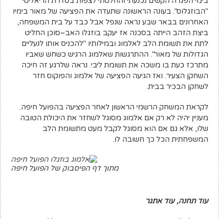
בימי הפגרה הקשים נכנעתי והחלטתי לצפות בסדרת הריאליטי
"הבוזגלוס". בעונה הראשונה שתעדה את הפציעה של מאור בימיו
האחרונים בבאר שבע נראה שנפל אבל כבד על בית המשפחה,
ביצת הזהב הייתה בסכנה אז יעקב בוזגלו האב–סוכן החליט
לתת את תשומת הלב לאלמוג ובמילותיו "להכניס אותו לנעליים
הגדולות של מאור". ההתרגשות שאלמוג הרגיש כשחש שאביו
מתרכז כעת בו משכה את תשומת ליבי. נראה שלרגע זה חיכה
השחקן הצעיר. ואז הגיעה הפציעה של אלמוג והפוקוס חזר
לשחקן הבכיר בבית.
לקראת המשחק הרשמי הראשון לאחר הפציעה בהפועל חיפה.
מעניין יהיה לא רק אם אלמוג מסוגל לשחזר את היכולת הטובה
שלו, אלא גם אם הוא מסוגל לקבל מעט מתשומת הלב
המשפחתית הכל כך חשובה לו.
מתוך דף הפיסבוק של הפועל חיפה
עוד תחנה, עוד אתגר