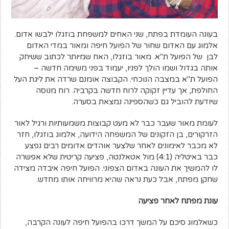
בעונה העומדת בפתח, שני האחים למשפחת בוזגלו ילבשו אדום.
אלמוג עם האדום שחור של הפועל חיפה ומאור במדי האדום
לבן של הפועל ת"א. מאור בוזגלו, האח שמיותר לכתוב ששיחק
אותה בגדול ושמו הולך לפניו, יעמוד בפני משימה חדשה –
הפועל ת"א במצבה הנוכחי. הקבוצה אומנם שרדה את ליגת העל
החולפת, אך עדיין זקוקה לרוח חדשה בקרביה. רוח מנוסה
שיודעת להוביל גם כשהספינה נמצאת בסערה.
לעומת מאור שעבר כבר לא מעט קבוצות משמעותיות ורגיל לאור
הזרקורים, בן הזקונים של המשפחה הידועה, אלמוג בוזגלו, חזר
לא מכבר לאימונים לאחר שלצער אוהדים אדומים רבים נפצע
כבר באיטליה (4:1) מול אטאלנטה, פציעה קריטית שלא אפשרה
לו להמשיך את העונה באדום הצפוני. הפועל חיפה איבדה מצידה
שחקן מפתח, אבל כעת נראה שהיא מרוויחה אותו מחדש.
עונת מפתח לאחר פציעה
כשאלמוג סיכם על המשך דרכו בהפועל חיפה לעונה הקרבה,