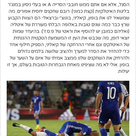
הסגל, אלא אם אתם ממש חובבי הסרייה A או בעלי ניסיון במנג'ר
בליגות האיטלקיות (קצת כמוני). רובם שחקנים יחסית אפורים. מה
שמשאיר לנו את בופון, קיאליני, בונוצ'י וברצאלי. הם הצוות הקבוע
שרץ כבר כמה שנים טובות באלופה הבלתי מעוררת של איטליה
(ואליהם כמובן יש להוסיף את וראטי של פ.ס.ז'). בהיעדר שמות
יוצאי דופן, מה שכבש את העין זו המשמעת הטקטית ההגנתית
של האיטלקים וגם אחרי ההרחקה של קיאליני, הספיק חילוף אחד
כדי להחזיר את הסדר למערך ולהציב שלושה בלמים גדולים
ולהרחיק את השחקנים שלנו ממצב אמיתי של איום על השער של
בופון. אולי לא מה שציפינו מאחת הנבחרות הטובות בעולם, אך זו
יעילות.