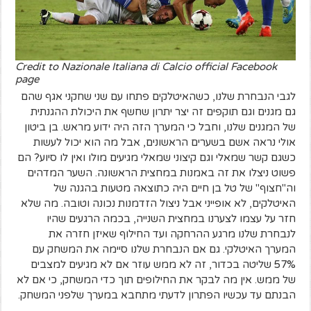
Credit to Nazionale Italiana di Calcio official Facebook
page
לגבי הנבחרת שלנו, כשהאיטלקים פתחו עם שני שחקני אגף שהם
גם מגנים וגם תוקפים זה יצר יתרון שחשף את היכולת ההגנתית
של המגנים שלנו, וחבל כי המערך הזה היה ידוע מראש. בן ביטון
אולי נראה אשם בשערים הראשונים, אבל מה הוא יכול לעשות
כשגם קשר שמאלי וגם קיצוני שמאלי מגיעים מולו ואין לו סיוע? הם
פשוט ניצלו את זה באמנות במחצית הראשונה. השער המדהים
וה"חצוף" של טל בן חיים היה כתוצאה מטעות בהגנה של
האיטלקים, לא אופייני אבל ניצול הזדמנות נכונה וטובה. מה שלא
חזר על עצמו לצערנו במחצית השנייה, בכמה הרגעים שהיו
לנבחרת שלנו מרגע ההרחקה ועד החילוף שאיזן חזרה את
המערך האיטלקי. גם אם הנבחרת שלנו סיימה את המשחק עם
57% שליטה בכדור, זה לא ממש עוזר אם לא מגיעים למצבים
של ממש. אין מה לבקר את החילופים תוך כדי המשחק, כי אם לא
הבנתם עד עכשיו הפתרון לדעתי מתחבא במערך שלפני המשחק.