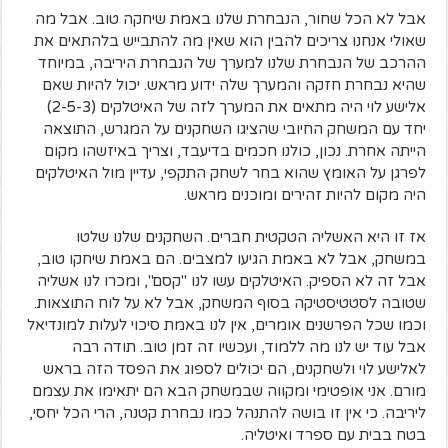
אבל לא הכל שחור, הנבחרת שלנו באמת שיחקה טוב. אבל מה
שאולי אנחנו צריכים להבין הוא שאין מה להתבייש בלהתאים את
ההרכב של הנבחרת שלנו למערך של הנבחרת היריבה, במיוחד
שהיא נבחרת חזקה והמערך שלה ידוע מראש. יכול להיות שאם
אלישע לוי היה מתאים את המערך לזה של האיטלקים (2-5-3)
יחד עם המשחק החיובי שהציגו השחקנים על המגרש, התוצאה
הייתה אחרת. נכון, כולנו חכמים בדיעבד, וצריך באיזשהו מקום
לפרגן על האומץ שהוא בחר לשחק התקפי, עדיין מול האיטלקים
היה מקום להיות זהירים ומוכנים מראש.
אז זו היא האשליה הטקטית חברים. השחקנים שלנו שלטו
במשחק, אבל לא באמת הגיעו למצבים. הם באמת שיחקו טוב,
אבל זה לא הספיק. האיטלקים עשו לנו "קסם", ומכרו לנו אשליה
שטובה לסטטיסטיקה בסוף המשחק, אבל לא על לוח התוצאות.
וכמו שכל הפרשנים אומרים, אין לנו באמת סיכוי לעלות למונדיאל
אבל עוד יש לנו מה ללמוד, ועכשיו זה זמן טוב. תודה רבה
לאלישע לוי ולשחקנים, הם יכולים לספוג את הפסד הזה בראש
מורם. אני אופטימי ומקווה שבמשחק הבא הם יתאימו את עצמם
ליריבה. כי אין זו בושה להתנהל כמו נבחרת קטנה, הרי הכל יחסי,
בטח בבית עם ספרד ואיטליה.