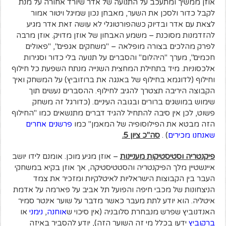
אוזן ממשיך ומתעכב על התנועה של אדר שיורד אחורה על מנת
לקבל כדור ולסכן את השער, מאבחן נכון שמיגל ויטור אמור
לצאת עם אדר ובדיוק כשהפורטוגלי לא עושה זאת אדר מגיע
להזדמנות מסוכנת – משמע האבחון של אוזן מדויק. אוזן מרבה
לפרק מהלכים בצורה מופלאה – "משחקים אגפים", "פאולים
חכמים", מערך "היהלום" והסברים על תנועה בלי כדור וסגירות
אלכסוניות. מיד בתחילת המחצית השנייה מנתח השפעת כל חילוף
וחילוף (לדוגמא בחילוף של באנגה את ברוזוביץ) על המשחק ואיך
הקבוצה היריבה תצטרך להגיב לחילוף. ההסברים נעשים תוך
שימוש במושגים ברורים ובגובה העיניים. (כדורגל זה משחק
פשוט, לכן אין סיבה להתחיל להגיד דברים מתנשאים כמו "החילוף
הזה מבטא את הפילוסופיה של המאמן" כמו
פרשנים אחרים
שאנחנו מכירים
) .
סה"כ ציון 5.
פיקנטריה וסטיסטיקות מעניינות
– אוזן מגיע מוכן. אומנם לידו יושב
איינשטיין מלך הפיקנטריה והסטטיסטיקה, אך אוזן בקיא במשחקי
העבר בין הקבוצות הישראליות לאיטלקיות ומזכיר את צמד
הניצחונות של מכבי חיפה והפועל תל אביב על פארמה על אדמת
איטליה. הוא יודע לתת מעבר כאשר מדבר על שוער אינטר סמיר
האנדנוביץ שפרש מנבחרת סלובניה (אין סיכוי ש
אוחנה
,
נימני
או
ברקוביץ
ידעו בכלל מי זה השוער הזה), יודע להסביר באיזה