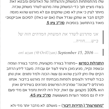
שלו מהתפתחות המשחק וההצלחה של האדומים ומבטא זאת
בעודו מצייץ תוך כדי המשחק שזה מרגש לשדר משחק שכזה.
מיותר לציין כי אוזן לא סוכן שחקנים וגם לא מורגש שהוא מנסה
לקדם חבר או שחקן שגדל אצלו (אם יש כאלו). לסיכום אובייקטיבי
מאוד בהתחשב בנסיבות.
סה"כ ציון 5.
אני מתרגש לשדר את המשחק המדהים הזה של
ב״ש…..חוויה..
September 15, 2016
— ori uzan (@OriUzan)
התנהלות כפרשן
–מתנהל בצורה מקצועית, מדבר בצורה נעימה
ובשפה נקייה, מגיע מוכן ורציני לעוד יום עבודה. מעבר לידע הרחב
הקיים שלו ניתן להבין שהוא גם עשה הכנה ולמד נתונים. אוזן נותן
כבוד לשידור ולצופים ולפחות מבחינתי זה מורגש בדיבור. אנחנו
מורגלים ל"שכונה" שמרבית הפרשנים מנהיגים בשידורים ואוזן
הוא 100% מקצוען. עם זאת, יכול היה להיות נחמד אם מדי פעם
יהיו לו גם מספר הערות משעשעות.
סה"כ ציון 4.5.
"מתפרצות" ( תדירות דיבור
) – מושלם. לא מדבר יותר מדי ולא