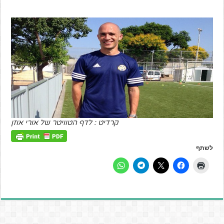
קרדיט : לדף הטוויטר של אורי אוזן
לשתף