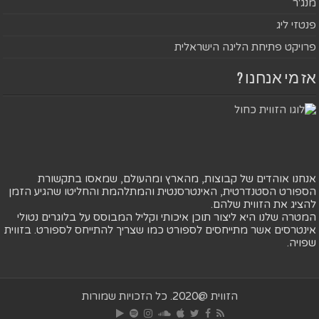
מנג'ר
פנטזי ליג
פרויקט פתיחת הליגה הישראלית
אז מי אנחנו ?
אנחנו אוהדים של קבוצות, מהארץ ומהעולם, שמאסו בתקשורת
הספורט הסטנדרטית, האינטרסנטית והמתלהמת והחליטו שהגיע הזמן
להציג את הזווית שלהם.
המטרה שלנו היא ליצור תוכן איכותי וקליל המבוסס על בלוגרים נטולי
אינטרסים אשר מתייחסים לספורט כמו שצריך להתייחס לספורט. בזווית
שפויה.
הזווית @2020. כל הזכויות שמורות