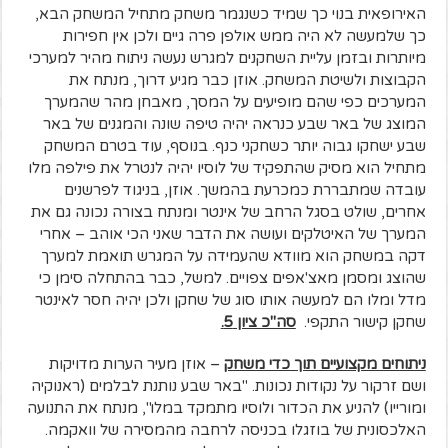
האירופאית בנוי כך שמיד כשנגמר משחק מתחיל המשחק הבא,
כך שלמעשה לא היה ממש אולפן פרה גיים ולכן אין חפירות
מיותרות ובזמן עליית השחקנים למגרש נעשה ניתוח מהיר למערכי
הקבוצות ולשיטת המשחק. אוזן כבר מגיע דרוך, מנתח את
המערכים כפי שהם מופיעים על המסך, מאבחן מהר שהמערך
המוצג של באר שבע כנראה יהיה טיפה שונה והמגנים של באר
שבע ישחקו גבוה יותר כשחקני כנף. בנוסף, עוד בטרם המשחק
מתחיל הוא מסיק שהתפקיד של לוסיו יהיה לנטרל את פילפה מלו
עובדה שמתבררת כמכרעת בהמשך. אוזן, בניגוד לפרשנים
אחרים, שולט בסגל הרחב של אינטר ומנתח בצורה נכונה גם את
המערך של האיטלקים ועושה את הדבר שאני הכי אוהב – אחרי
דקה במשחק הוא מוודא שהעמידה על המגרש תואמת למערך
שהוצג ומסמן מאצ'אפים צפויים. למשל, כבר בהתחלה סימן כי
מדל ומלו הם למעשה אותו סוג של שחקן ולכן יהיה חסר לאינטר
שחקן קישור התקפי.
סה"כ ציון 5.
ניתוחים מקצועיים תוך כדי משחק
– אוזן מעיר הערות מדויקות
ושם זרקור על נקודות נכונות. "באר שבע נותנת לבלמים (ראנוקיה
ומורייו) להניע את הכדור ולוסיו מתמקד במלו", מנתח את התנועה
האלכסונית של בוזגלו בכניסה לרחבה מהמסירה של וואקמה.