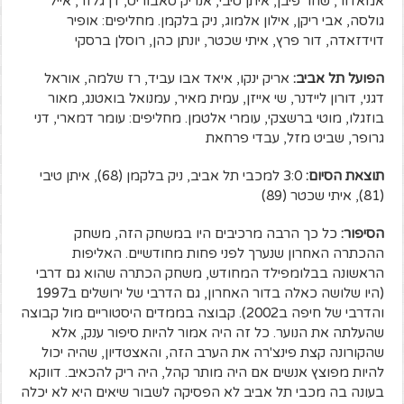
אמאדור, שחר פיבן, איתן טיבי, אנריק סאבוריט, דן גלזר, אייל
גולסה, אבי ריקן, אילון אלמוג, ניק בלקמן. מחליפים: אופיר
דוידזאדה, דור פרץ, איתי שכטר, יונתן כהן, רוסלן ברסקי
הפועל תל אביב:
אריק ינקו, איאד אבו עביד, רז שלמה, אוראל
דגני, דורון ליידנר, שי אייזן, עמית מאיר, עמנואל בואטנג, מאור
בוזגלו, מוטי ברשצקי, עומרי אלטמן. מחליפים: עומר דמארי, דני
גרופר, שביט מזל, עבדי פרחאת
תוצאת הסיום:
3:0 למכבי תל אביב, ניק בלקמן (68), איתן טיבי
(81), איתי שכטר (89)
הסיפור:
כל כך הרבה מרכיבים היו במשחק הזה, משחק
ההכתרה האחרון שנערך לפני פחות מחודשיים. האליפות
הראשונה בבלומפילד המחודש, משחק הכתרה שהוא גם דרבי
(היו שלושה כאלה בדור האחרון, גם הדרבי של ירושלים ב1997
והדרבי של חיפה ב2002). קבוצה בממדים היסטוריים מול קבוצה
שהעלתה את הנוער. כל זה היה אמור להיות סיפור ענק, אלא
שהקורונה קצת פינצ'רה את הערב הזה, והאצטדיון, שהיה יכול
להיות מפוצץ אנשים אם היה מותר קהל, היה ריק להכאיב. דווקא
בעונה בה מכבי תל אביב לא הפסיקה לשבור שיאים היא לא יכלה