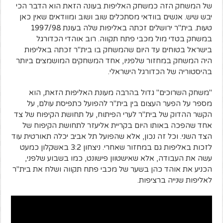
של המשחק הזה כמשחק האליפות בעונה הזאת הוא הדבר הכי
יבש שיש. אנשים בוודאי מסתכלים שוב ושוב ומוודאים שאין כאן
טעות. בית"ר ירושלים זכתה באליפות שלה בעונת 1997/98
במשחק בטדי מול מכבי פתח תקווה. רוב אוהדי הכדורגל
בישראל בטוחים עד היום שהמשחק בו בית"ר זכתה באליפות
היה המשחק במחזור שלפניו, אחד המשחקים המושמצים ביותר
בהיסטוריה של הכדורגל הישראלי.
"משחק השרוכים" גדול בהרבה מעונת האליפות הזאת, הוא
מספר על הפער העצום בין בית"ר להפועל כתפיסת עולם, על
הקשר ההדוק של בית"ר לערי הפיתוח, על תחושת הקיפוח של צד
אחד שהפכה באותו היום בקריית אליעזר לתחושת הקיפוח של
הצד השני. וכל זה נכון, אלא שהפועל תל אביב יכלה תאורטית עוד
לזכות באליפות גם במחזור שאחרי. ניצחון 3:2 באשקלון כמעט
עשה את העבודה, אלא שאישטוון פישונט, כמו בשבוע שלפני,
הכניע את אוהד כהן בשער של מכבי פתח תקווה ושלח את בית"ר
לאליפות שנייה ברציפות.