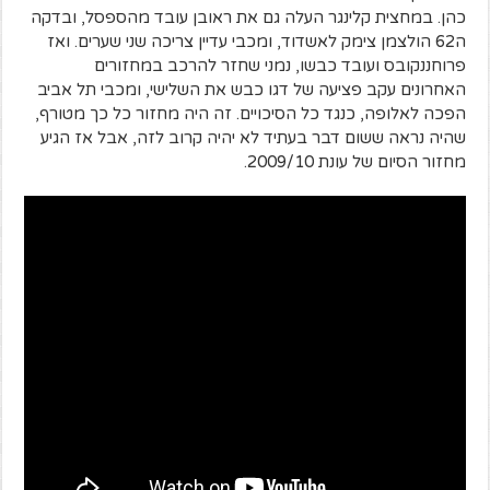
כהן. במחצית קלינגר העלה גם את ראובן עובד מהספסל, ובדקה
ה62 הולצמן צימק לאשדוד, ומכבי עדיין צריכה שני שערים. ואז
פרוחננקובס ועובד כבשו, נמני שחזר להרכב במחזורים
האחרונים עקב פציעה של דגו כבש את השלישי, ומכבי תל אביב
הפכה לאלופה, כנגד כל הסיכויים. זה היה מחזור כל כך מטורף,
שהיה נראה ששום דבר בעתיד לא יהיה קרוב לזה, אבל אז הגיע
מחזור הסיום של עונת 2009/10.