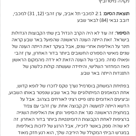
ניקולה מיטרוביץ'
תוצאת הסיום:
2:1 למכבי תל אביב, ערן זהבי (12, 31) למכבי,
דובב גבאי (84) לבאר שבע
הסיפור:
זה עוד לא היה הקרב הגדול בין שתי הקבוצות הגדולות
בישראל. זאת הייתה העונה הראשונה שהפועל באר שבע קראה
תיגר על האליפות אחרי שנים, אבל בעיקר זאת הייתה העונה של
שניים מאישי הספורט החשובים ביותר בדור האחרון, ערן זהבי
ופאולו סוזה. מכבי של העונה הזאת לא ירדה מהמקום הראשון
מאז המחזור השלישי, והיחידה שעשתה קולות כלשהן של
התנגדות הייתה באר שבע.
בפתיחת המשחק בוסרמיל נערך טקס לזכרו של לופא קדוש,
אחת המאמנים המיתולוגיים של באר שבע שנפטר באותו השבוע,
וביציעים האדומים נתנו פייט רציני לאורחים בצהוב. אבל על
הדשא הייתה למעשה רק קבוצה אחת. ערן זהבי עם צמד
במחצית הראשונה סגר את הסיפור ונתן את האליפות השנייה
ברציפות לאחת הקבוצות הדומיננטיות ביותר בדור האחרון. זה
לא שהיה ספק באשר לזכייה, אבל הרגע של לזכות באליפות
במגרש הביתי המקולל של היריבה שלך, הוא רגע חזק מאוד