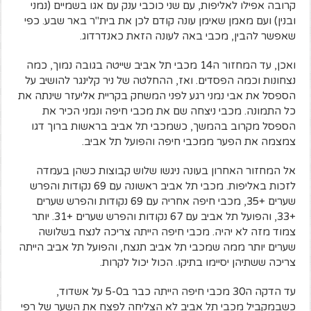
קרובה אפילו לאליפות, עם שני כוכבי ענק עם אגו בשמיים (נמני
ובנין) ועם מאמן שאימן עונה קודם לכן את בית"ר באר שבע. כפי
שאפשר להבין, מכבי באה לעונה הזאת כאנדרדוג.
ואכן, עד המחזור ה14 מכבי תל אביב שייטה בגובה נמוך, כמה
נצחונות וכמה הפסדים. ואז, ההחלטה של ניר קלינגר להושיב על
הספסל את אבי נמני רגע לפני המשחק בקריית אליעזר שינתה את
כל התמונה. מכבי ניצחה שם את מכבי חיפה ונמני הכיר את
הספסל מקרוב בהמשך, כשמכבי תל אביב בראשות ברוך דגו
צמצמה את הפער ממכבי חיפה והפועל תל אביב.
אל המחזור האחרון בעונה ניגשו שלוש קבוצות כשהן בעמדה
לזכות באליפות. מכבי תל אביב ראשונה עם 69 נקודות והפרש
שערים +35, מכבי חיפה אחריה עם 69 נקודות והפרש שערים
+33, והפועל תל אביב עם 67 נקודות והפרש שערים +31. יותר
צמוד מזה לא יהיה. מכבי חיפה הייתה צריכה לנצח בשלושה
שערים יותר ממה שמכבי תל אביב תנצח, והפועל תל אביב הייתה
צריכה ששתיהן יסיימו בתיקו. הכול יכול לקרות.
עד הדקה ה30 מכבי חיפה הייתה כבר ב5-0 על אשדוד,
כשבמקביל מכבי תל אביב לא הצליחה לפצח את השער של רפי