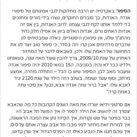
הסיפור:
באקדמיה יש הרבה מחלוקות לגבי אמינותם של סיפורי
אגדה. האגדות, כך סוברים החוקרים, נוצרו בידי מורים ומחנכים
כדי ללמד אותנו לקח לגבי עצמנו. לרוב האגדות, בין אם זה
אגדות האחים גרים, אגדות האלים ביוון או אפילו חלק גדול
מהתנ"ך שלנו, אין סימוכין היסטוריים, כאלה שמבטיחים לנו
שדברים מדהימים אכן קרו. וזה בסדר, כי סיפור טוב יוצר לנו את
התחושה של האמת שלו. ולכן, כשבאים לדבר על המחזור
האחרון של עונת 2009/10, צריך להבין שעוד מאה שנה, כשאנחנו
וילדינו כבר לא נהיה בסביבה, ה15 במאי 2010 יהיה סיפור אגדה
שיעבור מאב לבן, הסיפור שיש בו הכל – התחלה מוזרה, אמצע
מרתק, וסוף עוצר נשימה. בשלב הזה הילד של שנת 2120 יגיד
לאבא שלו: "אבל ברור שזה אגדה אבא, נכון? אין סיכוי שזה
באמת קרה"
אם סרטוני וידיאו ישרדו את מאה השנים הקרובות כל מה שהאבא
יצטרך זה להושיב את הילד. לספר לו איך הפועל תל אביב היו
כבר בפיגור של שש נקודות, איך הקיזוז נתן את המכה הראשונה,
איך למרות זאת מחזור לפני מכבי תל אביב עצרה אותם על 0-0,
איך שהם חגגו את הגביע כאילו זה הפרס הגדול. איך שרן קדוש,