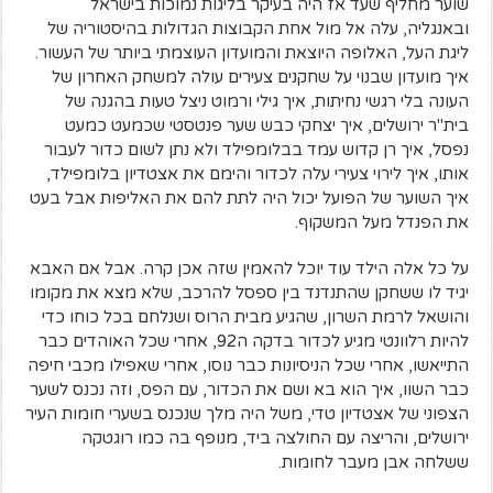
שוער מחליף שעד אז היה בעיקר בליגות נמוכות בישראל
ובאנגליה, עלה אל מול אחת הקבוצות הגדולות בהיסטוריה של
ליגת העל, האלופה היוצאת והמועדון העוצמתי ביותר של העשור.
איך מועדון שבנוי על שחקנים צעירים עולה למשחק האחרון של
העונה בלי רגשי נחיתות, איך גילי ורמוט ניצל טעות בהגנה של
בית"ר ירושלים, איך יצחקי כבש שער פנטסטי שכמעט כמעט
נפסל, איך רן קדוש עמד בבלומפילד ולא נתן לשום כדור לעבור
אותו, איך לירוי צעירי עלה לכדור והימם את אצטדיון בלומפילד,
איך השוער של הפועל יכול היה לתת להם את האליפות אבל בעט
את הפנדל מעל המשקוף.
על כל אלה הילד עוד יוכל להאמין שזה אכן קרה. אבל אם האבא
יגיד לו ששחקן שהתנדנד בין ספסל להרכב, שלא מצא את מקומו
והושאל לרמת השרון, שהגיע מבית הרוס ושנלחם בכל כוחו כדי
להיות רלוונטי מגיע לכדור בדקה ה92, אחרי שכל האוהדים כבר
התייאשו, אחרי שכל הניסיונות כבר נוסו, אחרי שאפילו מכבי חיפה
כבר השוו, איך הוא בא ושם את הכדור, עם הפס, וזה נכנס לשער
הצפוני של אצטדיון טדי, משל היה מלך שנכנס בשערי חומות העיר
ירושלים, והריצה עם החולצה ביד, מנופף בה כמו רוגטקה
ששלחה אבן מעבר לחומות.