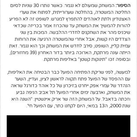
הסיפור:
המשחק שמעולם לא נגמר. כאשר נותרו 30 שניות לסיום
החליטה המשטרה, בהחלטה שערורייתית, לפתוח את שערי
האצטדיון ולתת לאוהדים להתפרץ למגרש. לשופט זה לא הפריע
להורות להמשיך את המשחק עד שהכרוז אמר בכריזה שכדאי
שיכניס מהר את השחקנים לחדרי ההלבשה. המכות בין שני
הצדדים היו קשות, אבל אחרי שהמשטרה הרגיעה את הרוחות
עמית קליין, השופט, סירב לחדש את המשחק וכך הוא נגמר. זאת
הייתה עונה מרתקת, הארוכה ביותר בדור האחרון (39 מחזורים),
ובסופה זכו "תינוקות קשטן" באליפות מרתקת.
למעשה, לפני שריקת הפתיחה הפועל כבר הבטיחה את האליפות,
עם ההפסד של הפועל פתח תקווה לראשון לציון, ועדיין, השער
הנהדר של עמרי אפק ייחרט בזיכרון של כל אוהד כדורגל שראה
את המשחק, וארבעה ימים אחרי הפועל תל אביב הניפה גביע
וזכתה בדאבל. על המשחק הזה שר אריק איינשטיין: "השנה היא
שנת 2000, ה13 במאי, היום לקחנו כתר, עם הפועל חי".