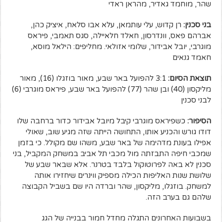
שהר, מוחמד גאדיר, מהראן ראדי
בני סכנין:
רן קדוש, עלי עותמאן, עלא אבו סלאח, איציק כהן,
אברהם פאס, וונדרסון, חאלד חלאיילה, סגס תאמבי, פיראס
מוגרבי, יובל אבידור, שלומי אזולאי. מחליפים: הילאל מוסא,
חאמד גנאים
תוצאת הסיום:
3:1 להפועל באר שבע, מאור בוזגלו (16), מאור
מליקסון (40) ובן שהר (77) להפועל באר שבע, פיראס מוגרבי (6)
לבני סכנין
הסיפור:
כשפיראס מוגרבי קיבל מיובל אבידור כדור ברחבה שלו
דודו גורש והכניע אותו, התחושה הייתה שזה מגיע שוב, שאולי
אפילו בעונת מדהימה של באר שבע, משהו שם מקולל. כי בזמן
שמכבי חיפה התבזתה מול מכבי תל אביב במשחק המקביל, בני
סכנין לא באה לפרוטוקול בלבד בטרנר. אלא שבאר שבע של
שלושת שנות האליפות הכילה מספיק ווינרים שיחזירו אותה
למשחק. בוזגלו, מליקסון, שהר וברדה היו שם בשביל הקבוצה
שלהם גם בערב הזה.
בשבועות האחרונים התגלה מחדל חמור בבנייה של הגג