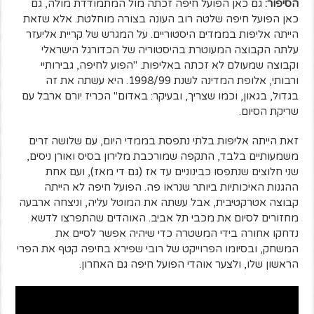
הסיפור:
גם כאן הפועל חיפה זכתה מול המתמודדת מולה, גם
כאן הפועל חיפה שלטה רוב העונה בצורה מוחלטת. אלא שזאת
הייתה אליפות בממדים היסטוריים. על המגרש של קריית אליעזר
עלתה הקבוצה המעוטרת בהיסטוריה של הכדורגל הישראלי
וקבוצה שמעולם לא זכתה באליפות. "הפוע לחיפה, גבירותיי
ורבותי, אלופת המדינה לשנת 1998/99. היא עשתה את זה
בגדול, בגאון, וכמו שצריך, ובעיקר: באדום" הכריז יורם ארבל עם
שריקת הסיום.
זאת הייתה אליפות בלתי נתפסת בממדי היום, עם שלושה זרים
משמעותיים בלבד, התקפה שמורכבת מלירון בסיס ואורן ניסים,
שני חלוצים שנתפסו כבינוניים עד אז (גם די מאז), ועם אחת
ההגנות האיכותיות ביותר שנראו פה. הפועל חיפה לא הייתה
קבוצה אטרקטיבית, אבל עשתה את המוטל עליה, וניצחה ארבעה
מחזורים לסיום את מכבי תל אביב. האוהדים שהתפרצו לדשא
נדחקו אחורה בידי המשטרה כדי שיהיה אפשר לסיים את
המשחק, ובסיומו הפרוייקט של רובי שפירא בחיפה קטף את הפרי
הראשון שלו, ולצער אוהדי הפועל חיפה גם האחרון.