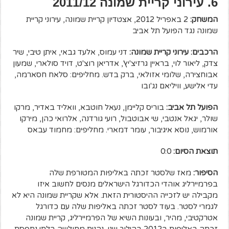
6. עירוני קריית שמונה 2011/12
המשחק:
2 באפריל 2012, אצטדיון קריית שמונה, עירוני קריית
שמונה נגד הפועל תל אביב
הרכבים: עירוני קריית שמונה:
דני עמוס, אלעד גבאי, איתן טיבי, שיר
צדק, ליאור לוי, בראיין גרזיצ'יץ', אדריאן רוצ'ט, דויד סולארי, שמעון
אבוחצירה, שלומי אזולאי, ברק בדש. מחליפים: סלאח חסארמה,
עדי אלישע, וויליאם נג'ובו
הפועל תל אביב:
בוריס קליימן, נעאל חוטבא, וואליד באדיר, מרקו
שולר, יגאל אנטבי, שי אבוטבול, רועי גורדנה, אלרואי כהן, מירקו
אורמוש, נוסא איגיבור, עומר דמארי. מחליפים: מחמוד עבאס
תוצאת הסיום:
0:0
הסיפור:
מאז שלסטר זכתה באליפות המטורפת שלה
בפרמיירליג אוהדי הכדורגל הישראלים מנסים לחשוב איזו
מקבילה יש לזכייה ההיסטורית הזאת. אלא שקריית שמונה היא לא
לגמרי לסטר. בעוד לסטר זכתה באליפות שלה עם כדורגל
אטרקטיבי, מהיר, ובעונות השיא של הפרמיירליג, קריית שמונה
זכתה באליפות ב2012 בהילוך שני, נהנית מחולשה בלתי נתפסת