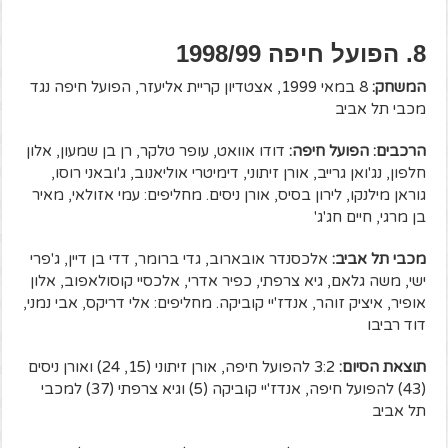
8. הפועל חיפה 1998/99
המשחק:
8 במאי 1999, אצטדיון קריית אליעזר, הפועל חיפה נגד
מכבי תל אביב
הרכבים: הפועל חיפה:
דודו אוואט, עופר טלקר, רן בן שמעון, אלון
חלפון, נג'ואן גרייב, אורן זיתוני, דימיטרי אוליאנוב, ג'ובאני רוסו,
גוראן מילנקו, לירון בסיס, אורן ניסים. מחליפים: עמי אזולאי, מאיר
בן מרגי, חיים חג'ג'
מכבי תל אביב:
אלכסנדר אובארוב, גדי ברומר, דדי בן דיין, ג'פרי
ישי, משה גלאם, גיא צרפתי, כפיר אדרי, אלכסיי קוסולאפוב, אלון
אופיר, איציק זוהר, אנדז'יי קוביקה. מחליפים: אלי דריקס, אבי נמני,
דוד רביבו
תוצאת הסיום:
3:2 להפועל חיפה, אורן זיתוני (15, 24) ואורן ניסים
(43) להפועל חיפה, אנדז'יי קוביקה (5) וגיא צרפתי (37) למכבי
תל אביב