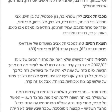
יוסי שבחון, דודו רצבי, שלומי אדרי. מחליפים: יוסי רוזן, מנור חסן,
אדמיר חסנצ'יץ
מכבי תל אביב:
לירן שטראובר, ג'ון פנסטיל, טל בן חיים, אבי
סטרול, גדי ברומר, ברונו רייס, טל בנין, אלי ביטון, אבי נמני,
אנדראס פרוחננקובס, עמיר תורג'מן. מחליפים: סאלם אבו סיאם,
ראובן עובד, רודריגו גולדברג
תוצאת הסיום:
3:0 למכבי תל אביב משערים של אנדראס
פרוחננקובס (63), ראובן עובד (69) ואבי נמני (83)
הסיפור:
לתאר למישהו שלא ראה את מחזור הסיום של עונת
2002/03 מה בדיוק קרה שם זה כמו לתאר לעיוור מה הם צבעי
הקשת. סיום כזה של עונה לא היה עד אז בישראל, וזה כל כך
עוצמתי, כל כך חזק. אף פעם לא היה מירוץ אליפות כל כך צמוד
של שלוש קבוצות איכותיות במיוחד, אבל אז זה קרה.
מצד אחד – מכבי חיפה, האלופה בשנתיים הקודמות וזאת
שהעפילה באותה העונה לליגת האלופות. מהצד השני – הפועל
תל אביב, אחרי עונת גביע אופ"א הפנטסטית עם הגנת ברזל.
מהצד השלישי – קבוצה מסוכסכת שכבר שבע שנים לא הייתה