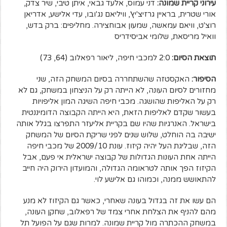
עירוני קריית שמונה:
דני עמוס, אלעד גבאי, איתן טיבי, שיר צדק,
אורי שטרית, בראיין גרזיצ'יץ', וויליאם נג'ובו, עדי אלישע, אדריאן
רוצ'ט, וויאם עמאשה, שמעון אבוחצירה. מחליפים: ברק בדש,
וואיל מריסאת, שלומי אביסידריס
תוצאת הסיום:
2:0 למכבי חיפה, ליאור רפאלוב (64, 73)
הסיפור:
האקסטזה שהשתחררה בסיום המשחק הזה, שני
מחזורים לסיום העונה, לא הייתה רק על הניצחון במשחק, גם לא
רק על האליפות שהושגה. מכבי חיפה השיגה המון אליפויות
בעשור שקדם לאליפות הזאת, היא הייתה הקבוצה הדומיננטית
בישראל. האנרגיות שהיו שם בקריית אליעזר התפרצו בגלל אותה
ישיבה בה הוחלט, שלוש שנים לפני שריקת הסיום של המשחק
הזה, שבליגת העל יהיה קיזוז. עונת 2009/10 של מכבי חיפה
הייתה אחת העונות הגדולות של קבוצה ישראלית אי פעם, אבל
הקיזוז הפך אותה לטראומה הגדולה, והמועדון הירוק היה חייב
להתאושש ממנה, וכמוהו גם אלישע לוי.
הם עשו את זה בגדול בעונה שאחרי, כאשר גם הקיזוז לא מנע
מהם להניף את הצלחת אחרי צמד של רפאלוב, שחקן העונה,
במשחק ההכתרה מול קריית שמונה. למרות שגם על הפועל תל