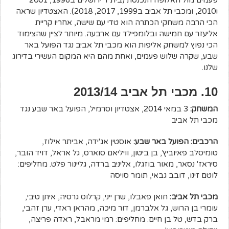
פעמים מול האלופה הנכנסת (בית"ר ירושלים ב1996, 2001
ו2010, ומכבי תל אביב ב1999, 2017, 2018). האצטדיון שראה
הכי הרבה משחקי הכתרה הוא טדי עם שישה, אחריו קריית
אליעזר עם חמישה ובלומפילד עם ארבעה. מיותר לציין שהצימוד
הכי נפוץ למשחק אליפות הוא מכבי תל אביב נגד הפועל באר
שבע, שקרה שלוש פעמים, ואחת מהם היא המקום העשירי בדירוג
שלנו.
10. מכבי תל אביב 2013/14
המשחק:
3 במאי 2014, אצטדיון וסרמיל, הפועל באר שבע נגד
מכבי תל אביב
הרכבים: הפועל באר שבע:
אוסטין אג'ידה, אביתר אילוז,
טומיסלב פאיוביץ', בן ביטון, וויליאם סוארס, גל אראל, דויד הובר,
סיראז' נסאר, מאור בוזגלו, אליניב ברדה, גליינור פלט. מחליפים:
לוטם זינו, דובב גבאי, תומר סויסה
מכבי תל אביב:
חואן פאבלו, שרן ייני, קרלוס גרסיה, איתן טיבי,
עומרי בן הרוש, גל אלברמן, דור מיכה, מהראן ראדי, ערן זהבי,
ברק בדש, טל בן חיים. מחליפים: רמי מראבל, ראדה פריצה,