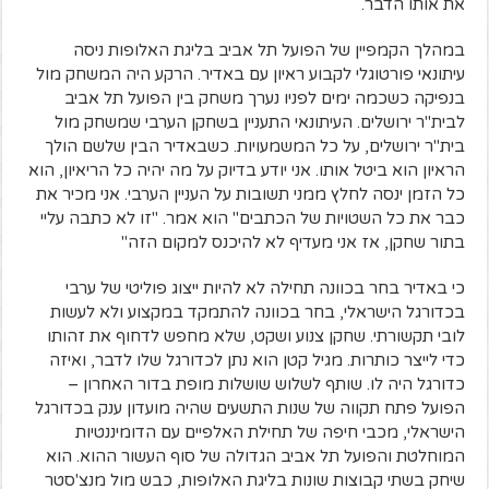
את אותו הדבר.
במהלך הקמפיין של הפועל תל אביב בליגת האלופות ניסה
עיתונאי פורטוגלי לקבוע ראיון עם באדיר. הרקע היה המשחק מול
בנפיקה כשכמה ימים לפניו נערך משחק בין הפועל תל אביב
לבית"ר ירושלים. העיתונאי התעניין בשחקן הערבי שמשחק מול
בית"ר ירושלים, על כל המשמעויות. כשבאדיר הבין שלשם הולך
הראיון הוא ביטל אותו. אני יודע בדיוק על מה יהיה כל הריאיון, הוא
כל הזמן ינסה לחלץ ממני תשובות על העניין הערבי. אני מכיר את
כבר את כל השטויות של הכתבים" הוא אמר. "זו לא כתבה עליי
בתור שחקן, אז אני מעדיף לא להיכנס למקום הזה"
כי באדיר בחר בכוונה תחילה לא להיות ייצוג פוליטי של ערבי
בכדורגל הישראלי, בחר בכוונה להתמקד במקצוע ולא לעשות
לובי תקשורתי. שחקן צנוע ושקט, שלא מחפש לדחוף את זהותו
כדי לייצר כותרות. מגיל קטן הוא נתן לכדורגל שלו לדבר, ואיזה
כדורגל היה לו. שותף לשלוש שושלות מופת בדור האחרון –
הפועל פתח תקווה של שנות התשעים שהיה מועדון ענק בכדורגל
הישראלי, מכבי חיפה של תחילת האלפיים עם הדומיננטיות
המוחלטת והפועל תל אביב הגדולה של סוף העשור ההוא. הוא
שיחק בשתי קבוצות שונות בליגת האלופות, כבש מול מנצ'סטר