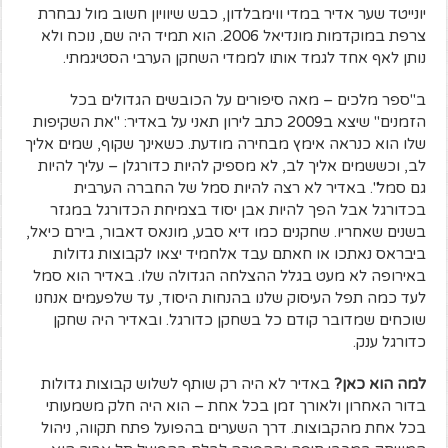
יונייטד שער אדיר במדי ווימבלדון, כבש שיוויון חשוב מול נבחרת
צרפת במוקדמות מונדיאל 2006. הוא תמיד היה שם, נוכח ולא
נותן לאף אחד לגמד אותו לממדי השחקן הערבי הסטיגמתי.
ב"ספר מלכים – מאה סיפורים על הכובשים הגדולים בכל
הזמנים" שיצא ב2009 כתב לירון תאני על באדיר: "את השקיפות
שלו הוא כנראה אימץ מבחירה מודעת. כשאינך שקוף, שמים אליך
לב, וכששמים אליך לב, לא מספיק להיות כדורגלן – עליך להיות
גם סמל". באדיר לא רצה להיות סמל של החברה הערבית
בכדורגל אבל הפך להיות אבן יסוד בצמיחת הכדורגל במגזר
בשנים שאחריו. שחקנים כמו דיא סבע, מונאס דאבור, בירם כיאל,
ביבראס נאתכו או חאתם עבד אלחמיד יצאו לקבוצות גדולות
באירופה לא מעט בגלל ההצלחה הגדולה שלו. באדיר הוא סמל
לעד כמה תפל העיסוק שלנו בהנחות היסוד, עד שלפעמים אנחנו
שוכחים שמדובר קודם כל בשחקן כדורגל. ובאדיר היה שחקן
כדורגל ענק.
למה הוא כאן?
באדיר לא היה רק שותף לשלוש קבוצות גדולות
בדור האחרון ולאורך זמן בכל אחת – הוא היה חלק משמעותי
בכל אחת מהקבוצות. דרך השערים בהפועל פתח תקווה, ניהול