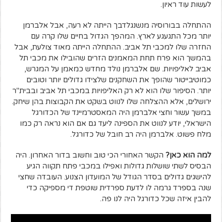
לעשות עוד ראיון.
ההתחלה בבורוסיה מנשנגלדבך הייתה לא רעה, אבל אלברמן
יותר מכל התגעגע לארץ. המהפך הגדול בחיים שלו קרה עם
החזרה שלו למכבי תל אביב. ההתחלה הייתה מאוד צולעת, אבל
בהמשך הוא פרח תחת המאמנים הזרים שהובילו את מכבי תל
אביב לאליפויות. שם אלברמן נולד מחדש כמאמן על המגרש,
כמוטיבייטור שהופך את השחקנים שלצידו גדולים יותר וטובים
יותר. הסיפור שלו הוא לא רק האליפויות במכבי תל אביב ובבית"ר
ירושלים, אלא ההצלחה שלו לנווט בשקט את הקבוצות בהן שיחק.
במשך עשור וחצי אלברמן היה המאסטרמיינד של הכדורגל
הישראלי, יודע לנווט את הספינה ליעד גם אם הוא נראה רק כמו
מלח פשוט. אלברמן היה רב חובל של כדורגל.
למה הוא כאן?
הקשר האחורי הכי טוב וחשוב בדור האחרון. היה
הבסיס לשתי שושלות גדולות ואפילו במכבי פתח תקווה הגיע
להישגים גדולים בסדר הגודל של המועדון הצנוע. העובדה שחצי
שנה בספרד גרמה לו לדעת ספרדית שוטפת די מספיקה כדי
להבין איזה שכל כדורגל היה לנו פה.