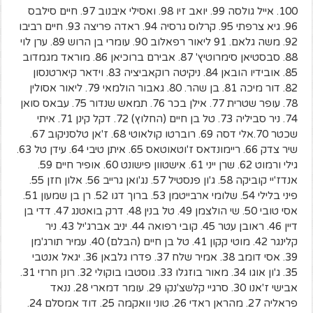
100. אייל גולסה 99. יואב זיו 98. ואסילי איבנוב 97. חיים סילבס
96. גיא צרפתי 95. קרלוס גרסיה 94. ראדה פריצה 93. חיים רביבו
92. משה גלאם. 91 ליאור רפאלוב 90. עומרי בן הרוש 89. ערן לוי
88. סבסטיאן סימרוטיץ' 87. אבירם ברוכיאן 86. מוראד מגמדוב
85. אובידיו הובאן 84. ניקיטה רוקאביציה 83. וידאר קיארטנסון
82. דור מיכה 81. בן שהר. 80. גאבור הולמאי 79. ליאור אסולין
78. עופר שטרית 77. אילן בכר 76. תמאש שנדור 75. עבאס סואן
74. ניר סביליה 73. טל בן חיים (החלוץ) 72. דקל קינן 71. איתי
שכטר 70.אלי דסה 69. רוברטו קולאוטי 68. ז'אן טלסניקוב 67.
שיר צדק 66. ריימונדאס ז'וטאוטאס 65. איתן טיבי 64. עידן טל 63.
גילי ורמוט 62. שרן ייני 61. אישטוון פישונט 60. אופיר חיים 59.
אנדז'יי קוביקה 58. ג'ון פנסטיל 57. נג'ואן גרייב 56. אלון חזן 55.
פיני בלילי 54. שלומי ארבייטמן 53. ברוך דגו 52. רן בן שמעון 51.
אסי טובי 50. שי הולצמן 49. טל בנין 48. דרק בואטנג 47. דדי בן
דיין 46. ראובן עטר 45. קובי רפואה 44. יניב אברג'יל 43. ניר
קלינגר 42. מוטי קקון 41. טל בן חיים (הבלם) 40. עמיר תורג'מן
39. אסי דומב 38. אמיר שלח 37. פדרו גלבאן 36. יגאל אנטבי
35. ג'ון אוגו 34. מאור בוזגלו 33. גוסטבו בוקולי 32. רונן חרזי 31.
אבישי ז'אנו 30. סרגיי קלשצ'נקו 29. עומר דמארי 28. ננאד
פראליה 27. מהראן ראדי 26. טוני וואקמה 25. דוד אמסלם 24.