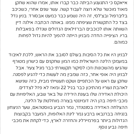
אייאקס כי התגעגע הביתה כבר קברו אותו, אמרו שהוא שחקן
מאוד מוכשר שלא רוצה לעבוד קשה. עשר שנים אחרי, כשכיכב
בליברפול ובצ'לסי, זה היה נשמע כבר כמעט אבסורד. בניון גדל
בצד כל התקשורת שציפתה ממנו. באותה הכתבה אילנה דיין
השוותה אותו לכוכבים הברזילאים הגדולים שגדלו בפאבלות
בריו. הציפייה החדה מבניון הייתה להפוך להיות גדול לפחות
כמוהם.
לבניון היו את כל הסיבות בעולם לסובב את הראש, ללכת לאיבוד
במעמקי הליגה הישראלית כמו המון שחקנים עם כישרון מטורף
שהגיעו מהשכונות וזכו לסיקור תקשורתי כבר מגיל צעיר. אבל
לבניון היה אופי אחר, כזה שמבין מה לעשות כדי להגיע לפסגה.
שחקן עם ראש על הכתפיים ושקט תעשייתי מבית, כזה שנישא
לאהבת נעוריו מהתיכון כבר בגיל 22 ומאז לא פזל לצדדים.
היכולת האדירה שלו בעונת הירידה של באר שבע, האליפויות עם
מכבי חיפה בהן היה דומיננטי בצורה מוחלטת על הליגה,
ההצלחה האדירה בסנטנדר, גמר הגביע בווסטהאם, שער הניצחון
בנגיחה בברנבאו ברבע גמר ליגת האלופות, המעבר בקבוצות
הגדולות ביותר בפרמיירליג והחזרה לארץ, כדי לקחת את מכבי
חיפה גביע נוסף.