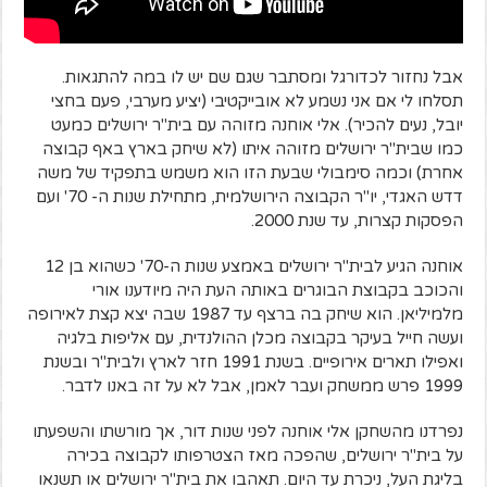
אבל נחזור לכדורגל ומסתבר שגם שם יש לו במה להתגאות.
תסלחו לי אם אני נשמע לא אובייקטיבי (יציע מערבי, פעם בחצי
יובל, נעים להכיר). אלי אוחנה מזוהה עם בית"ר ירושלים כמעט
כמו שבית"ר ירושלים מזוהה איתו (לא שיחק בארץ באף קבוצה
אחרת) וכמה סימבולי שבעת הזו הוא משמש בתפקיד של משה
דדש האגדי, יו"ר הקבוצה הירושלמית, מתחילת שנות ה- 70' ועם
הפסקות קצרות, עד שנת 2000.
אוחנה הגיע לבית"ר ירושלים באמצע שנות ה-70' כשהוא בן 12
והכוכב בקבוצת הבוגרים באותה העת היה מיודענו אורי
מלמיליאן. הוא שיחק בה ברצף עד 1987 שבה יצא קצת לאירופה
ועשה חייל בעיקר בקבוצה מכלן ההולנדית, עם אליפות בלגיה
ואפילו תארים אירופיים. בשנת 1991 חזר לארץ ולבית"ר ובשנת
1999 פרש ממשחק ועבר לאמן, אבל לא על זה באנו לדבר.
נפרדנו מהשחקן אלי אוחנה לפני שנות דור, אך מורשתו והשפעתו
על בית"ר ירושלים, שהפכה מאז הצטרפותו לקבוצה בכירה
בליגת העל, ניכרת עד היום. תאהבו את בית"ר ירושלים או תשנאו