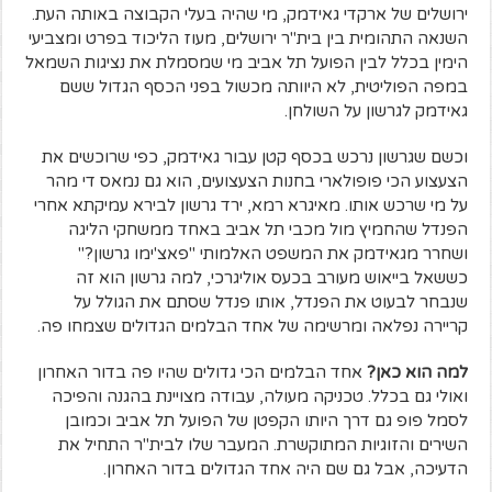
ירושלים של ארקדי גאידמק, מי שהיה בעלי הקבוצה באותה העת.
השנאה התהומית בין בית"ר ירושלים, מעוז הליכוד בפרט ומצביעי
הימין בכלל לבין הפועל תל אביב מי שמסמלת את נציגות השמאל
במפה הפוליטית, לא היוותה מכשול בפני הכסף הגדול ששם
גאידמק לגרשון על השולחן.
וכשם שגרשון נרכש בכסף קטן עבור גאידמק, כפי שרוכשים את
הצעצוע הכי פופולארי בחנות הצעצועים, הוא גם נמאס די מהר
על מי שרכש אותו. מאיגרא רמא, ירד גרשון לבירא עמיקתא אחרי
הפנדל שהחמיץ מול מכבי תל אביב באחד ממשחקי הליגה
ושחרר מגאידמק את המשפט האלמותי "פאצ'ימו גרשון?"
כששאל בייאוש מעורב בכעס אוליגרכי, למה גרשון הוא זה
שנבחר לבעוט את הפנדל, אותו פנדל שסתם את הגולל על
קריירה נפלאה ומרשימה של אחד הבלמים הגדולים שצמחו פה.
למה הוא כאן?
אחד הבלמים הכי גדולים שהיו פה בדור האחרון
ואולי גם בכלל. טכניקה מעולה, עבודה מצויינת בהגנה והפיכה
לסמל פופ גם דרך היותו הקפטן של הפועל תל אביב וכמובן
השירים והזוגיות המתוקשרת. המעבר שלו לבית"ר התחיל את
הדעיכה, אבל גם שם היה אחד הגדולים בדור האחרון.