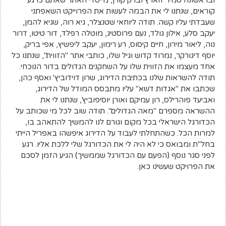
קוראים, שנתנו לי את הבמה לעשות את הפרוייקט השאפתני
שעבדתי עליו קשה. תודה ליוחאי שטנצלר, גיא רוה, שגיא להמן,
יעקב סלע, אילון גולד, נעם פרוסטיג, מוטלה רפלד, דור טיטו, דרור
נוה, ליאור מירון, חיים קיסוס, רע רימון, יעקב ליפשיץ, אפי בריק,
יוסף דיגורקר, נמרוד קדוש וגיל שלו, כותבי אתר "הזווית", שנתנו כל
אחד מעצמו את הזווית שלו על השחקנים הגדולים בדור הנוכחי.
תודה להשראות שלנו בכתיבת הדירוג, שרון דוידוביץ' ואסף כהן,
שכתבו את "אגדות דשא" עליו מתבסס המודל של הדירוג,
ואביעד פוהרילס, רון עמיקם ואורן יוסיפוביץ', שנתנו לי את
ההשראה מספרם "מאה הגדולים". תודה שוב לכל מי שכותב על
הכדורגל הישראלי בכל מקום וגורם לנו להמשיך להתאהב בו,
למרות הכל. כשהתחלתי לעבוד על הדירוג איפשהו באפריל הייתי
בחל"ת ומבואס כי לא היה לי את הכדורגל שלי ללכת אליו. רגע
לפני סגר נוסף (הפעם עם הכדורגל שממשיך) הגיע הזמן לסכם
את הפרויקט שעשינו כאן.