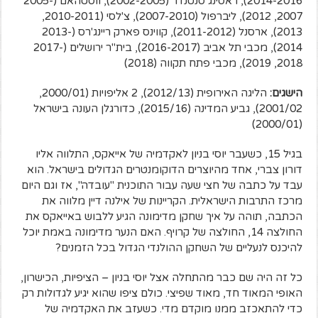
2014-2016), ראסינג סנטנדר (2002-2005), ווסטהאם (2005-
2007, 2012), ליברפול (2007-2010), צ'לסי (2010-2011,
2013), ארסנל (2011-2012), קווינס פארק ריינג'רס (2013-
2014), מכבי תל אביב (2016-2017), בית"ר ירושלים (2017-
2018, 2019), מכבי פתח תקווה (2018)
הישגים:
הליגה האירופית (2012/13), 2 אליפויות (2000/01,
2001/02), גביע המדינה (2015/16), כדורגלן העונה בישראל
(2000/01)
בגיל 15, כשעבר יוסי בניון לאקדמיה של אייאקס, התלווה אליו
דורון צברי, אחד מהיוצרים הדוקומנטרים הגדולים בישראל. הוא
עבד על כתבה של חצי שעה עבור התוכנית "עובדה", אז וגם היום
מרכז התרבות הישראלית. הקריינות של אילנה דיין מלווה את
הכתבה, תוהה על איך שחקן מדימונה הגיע ללבוש באייאקס את
החולצה 14, החולצה של קרויף. האם הנער מדימונה באמת יוכל
להיכנס לנעליים של השחקן ההולנדי הגדול בכל הזמנים?
כל זה היה שם כבר מהתחלה אצל יוסי בניון – הציפיות, הכישרון,
האופי המאוד חד, מאוד שפיצי. כולם ציפו שהוא יגיע לגדולות רק
כדי להתאכזב ממנו מוקדם מדי. כשעזב את האקדמיה של