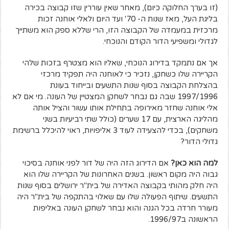
(זו בערך החלוקה כיום), מאחר שאין עוררין שזו קבוצה בכירה
בליגת העל, מאז שנות ה- 70' ועד היום ולאלי אוחנה זכות
מרכזית במעמדה של הקבוצה הזו, הרי שללא ספק הוא משתייך
לגדולי ומשפיעי הדור הקודם והנוכחי.
אך אם נתמקד בדירוג הנוכחי, שאליו הוא מצטרף בזכות שלהי
הקריירה שלו כשחקן, נזכיר כי לאוחנה היה תפקיד מרכזי
בהצלחת הקבוצה בסוף שנות התשעים ובייחוד בעונת
1997/1996 שבה גם נבחר לשחקן המצטיין של העונה. מי אם לא
אלי אוחנה שחזר מאירופה בתחילת אותו עשור והציל אותה
מהליגה הארצית, עם 17 שערים (כולל שתי רביעיות בשני
משחקים), בכדי להצעידה לעוד 3 אליפויות, ראוי להיכלל ברשימת
גדולי הדור?
למה הוא כאן?
אם הדירוג הזה היה של דור לפני אוחנה בסיכוי
גבוה היה מקום ראשון. בשנים האחרונות של הקריירה שלו הוא
היה חלק מהותי בקבוצה האדירה של בית"ר ירושלים בסוף שנות
התשעים. שיתוף הפעולה שלו עם שאלוי בהתקפה של בית"ר היה
מעורר חרדה בכל הגנה והוא נבחר לשחקן העונה באליפות
הראשונה ב1996/97.