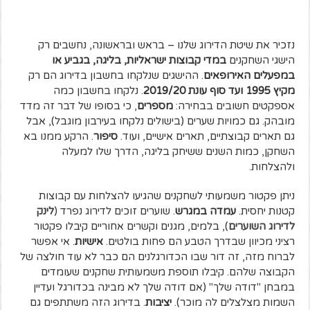
נזכיר את שיטת הדירוג שלנו – בראש ובראשונה, נחשבים רק
הישגי השחקנים
במדי קבוצות ישראליות, בליגה, בגביע או
במפעלים האירופאים
. ההישגים שנלקחו בחשבון בדירוג הם רק
מקיץ 1995 ועד סוף עונת 2019/20
. נלקחו בחשבון כמה
אספקטים חשובים בבחירה:
מספרים
, כי בסופו של דבר זה מדד
מובהק. גם כמויות שערים (בישולים נלקחו בעירבון מוגבל), אבל
גם תארים קבוצתיים, תארים אישיים, ועוד.
סיפור
. הרקע ממנו בא
השחקן, כמות השנים ששיחק בליגה, הדרך שלו למעלה
ולהצלחות.
ניתן פקטור משמעותי לשחקנים שהגיעו להצלחות עם קבוצות
קטנות יחסית.
עמדה במגרש
. שוערים זוכים לדירוג נפרד (
לינק
לדירוג השוערים
), בלמים, מגנים וקשרים אחוריים קיבלו פקטור
רציני מכיוון שבדרך הטבע הם פחות בולטים.
אישיות
. אי אפשר
לברוח מזה, זה דור שבו הכדורגלנים הם כבר לא עוד חולצה של
הקבוצה שלהם. קיבלו תוספת משמעותית שחקנים שעומדים
במבחן "דודה שלך" (אם דודה שלך לא מבינה בכדורגל ועדיין
השמות מצלצלים לה מוכר).
יציבות
. בדירוג הזה משתתפים גם