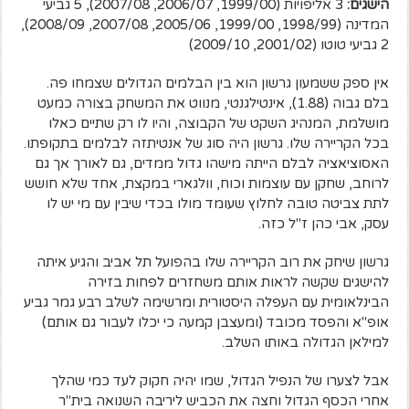
הישגים:
3 אליפויות (1999/00, 2006/07, 2007/08), 5 גביעי
המדינה (1998/99, 1999/00, 2005/06, 2007/08, 2008/09),
2 גביעי טוטו (2001/02, 2009/10)
אין ספק ששמעון גרשון הוא בין הבלמים הגדולים שצמחו פה.
בלם גבוה (1.88), אינטילגנטי, מנווט את המשחק בצורה כמעט
מושלמת, המנהיג השקט של הקבוצה, והיו לו רק שתיים כאלו
בכל הקריירה שלו. גרשון היה סוג של אנטיתזה לבלמים בתקופתו.
האסוציאציה לבלם הייתה מישהו גדול ממדים, גם לאורך אך גם
לרוחב, שחקן עם עוצמות וכוח, וולגארי במקצת, אחד שלא חושש
לתת צביטה טובה לחלוץ שעומד מולו בכדי שיבין עם מי יש לו
עסק, אבי כהן ז"ל כזה.
גרשון שיחק את רוב הקריירה שלו בהפועל תל אביב והגיע איתה
להישגים שקשה לראות אותם משחזרים לפחות בזירה
הבינלאומית עם העפלה היסטורית ומרשימה לשלב רבע גמר גביע
אופ"א והפסד מכובד (ומעצבן קמעה כי יכלו לעבור גם אותם)
למילאן הגדולה באותו השלב.
אבל לצערו של הנפיל הגדול, שמו יהיה חקוק לעד כמי שהלך
אחרי הכסף הגדול וחצה את הכביש ליריבה השנואה בית"ר