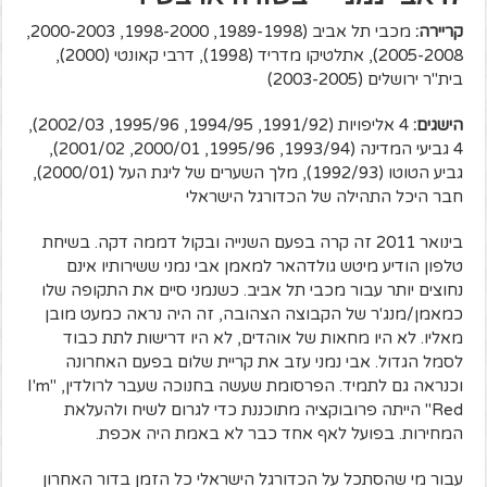
קריירה:
מכבי תל אביב (1989-1998, 1998-2000, 2000-2003,
2005-2008), אתלטיקו מדריד (1998), דרבי קאונטי (2000),
בית"ר ירושלים (2003-2005)
הישגים:
4 אליפויות (1991/92, 1994/95, 1995/96, 2002/03),
4 גביעי המדינה (1993/94, 1995/96, 2000/01, 2001/02),
גביע הטוטו (1992/93), מלך השערים של ליגת העל (2000/01),
חבר היכל התהילה של הכדורגל הישראלי
בינואר 2011 זה קרה בפעם השנייה ובקול דממה דקה. בשיחת
טלפון הודיע מיטש גולדהאר למאמן אבי נמני ששירותיו אינם
נחוצים יותר עבור מכבי תל אביב. כשנמני סיים את התקופה שלו
כמאמן/מנג'ר של הקבוצה הצהובה, זה היה נראה כמעט מובן
מאליו. לא היו מחאות של אוהדים, לא היו דרישות לתת כבוד
לסמל הגדול. אבי נמני עזב את קריית שלום בפעם האחרונה
וכנראה גם לתמיד. הפרסומת שעשה בחנוכה שעבר לרולדין, "I'm
Red" הייתה פרובוקציה מתוכננת כדי לגרום לשיח ולהעלאת
המחירות. בפועל לאף אחד כבר לא באמת היה אכפת.
עבור מי שהסתכל על הכדורגל הישראלי כל הזמן בדור האחרון