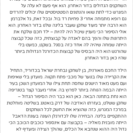
השחקנים הגדולים בדור האחרון. הוא אף פעם לא עלה על
המגרש כדי לתת שואו והנתונים הסטטיסטיים שלו יכולים להרדים
גם רופא מתמחה אחרי 3 פחיות רד בול. ובכל זאת, גל אלברמן
הוא הרבה יותר מעוד שחקן שעבר בליגה שלנו בדור האחרון. הוא
אולי הסיפור הכי מעניין שיכול היה להיות – ילד חכם שלקח את
היתרונות שלו והפך בהם לאגדה על קבוצתית, כזה שכל קבוצה
הייתה שמחה שיהיה לה אחד כזה בסגל. בשקט, כמעט בלי
שהורגש הוא היה הבסיס של קבוצות הכדורגל הגדולות ביותר
שהיו כאן בדור האחרון.
הילד החכם מאורנית, בן לשחקן נבחרת ישראל בכדוריד, התחיל
את הקריירה שלו בנוער של מכבי פתח תקווה. מועדון בלי שאיפות
ועם מעט מאוד הישגים שחסה תחת צילו של המועדון השכן בעיר
הייתה הבמה הנוחה ביותר לפרוץ בה. אחרי מעבר קצר בטנריפה
הוא נחת בתחנה הבאה. כאן הוא כבר היה הסיפור הגדול –
שחקן ששלט, בעזרתו האדיבה של דרק בואטנג בשליטה מוחלטת
במרכז המגרש, כזה שהוציא את החשק לכל השחקנים
ההתקפיים בליגה. הבחירה שלו לכדורגלן העונה בעונת הדאבל
הייתה מובנית מאליה – בקבוצה עם אינספור כוכבים הכוכב הכי
גדול היה ההוא שנחבא אל הכלים, שהולך הצידה ומעדיף לא