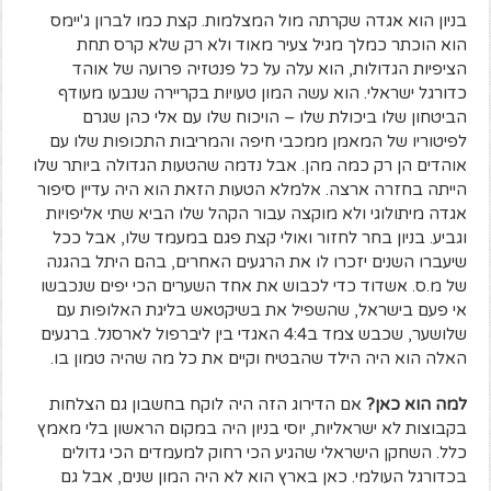
בניון הוא אגדה שקרתה מול המצלמות. קצת כמו לברון ג'יימס
הוא הוכתר כמלך מגיל צעיר מאוד ולא רק שלא קרס תחת
הציפיות הגדולות, הוא עלה על כל פנטזיה פרועה של אוהד
כדורגל ישראלי. הוא עשה המון טעויות בקריירה שנבעו מעודף
הביטחון שלו ביכולת שלו – הויכוח שלו עם אלי כהן שגרם
לפיטוריו של המאמן ממכבי חיפה והמריבות התכופות שלו עם
אוהדים הן רק כמה מהן. אבל נדמה שהטעות הגדולה ביותר שלו
הייתה בחזרה ארצה. אלמלא הטעות הזאת הוא היה עדיין סיפור
אגדה מיתולוגי ולא מוקצה עבור הקהל שלו הביא שתי אליפויות
וגביע. בניון בחר לחזור ואולי קצת פגם במעמד שלו, אבל ככל
שיעברו השנים יזכרו לו את הרגעים האחרים, בהם היתל בהגנה
של מ.ס. אשדוד כדי לכבוש את אחד השערים הכי יפים שנכבשו
אי פעם בישראל, שהשפיל את בשיקטאש בליגת האלופות עם
שלושער, שכבש צמד ב4:4 האגדי בין ליברפול לארסנל. ברגעים
האלה הוא היה הילד שהבטיח וקיים את כל מה שהיה טמון בו.
למה הוא כאן?
אם הדירוג הזה היה לוקח בחשבון גם הצלחות
בקבוצות לא ישראליות, יוסי בניון היה במקום הראשון בלי מאמץ
כלל. השחקן הישראלי שהגיע הכי רחוק למעמדים הכי גדולים
בכדורגל העולמי. כאן בארץ הוא לא היה המון שנים, אבל גם