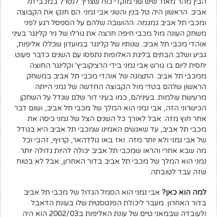
הבין מהר מאוד שיש שני מוקדי כוח שצריך לנטרל במכבי תל
אביב. הראשון היה טל בנין והשני אבי נמני. הם חנקו את הקבוצה
ומכבי תל אביב גמגמה. ההושבה שלהם על הספסל רגע לפני
משחק העונה מול מכבי חיפה חרצה את גורלו של ניר קלינגר בעיני
אוהדי מכבי תל אביב. שנותיו של קלינגר במועדון שכללו אליפות,
גביע ושלב הבתים בליגת האלופות נתפסו עם השנים כדבר פעוט
יחסית ליום בו גורש אבי נמני בידי הרציקוביץ' וקלינגר החוצה
ממכבי תל אביב. התצוגה של אוהדי מכבי תל אביב במשחק
הראשון שלהם בטדי מול הקבוצה החדשה של נמני הייתה
מרעישת עולמות. בעיניהם, כמו בעיני דור שלם שגדל על השחקן
הכישרוני הזה, אבי נמני הוא המלך של מכבי תל אביב, ושום דבר
אחר חוץ מזה. אבל לאורך כל השנים הצל של נמני כיסה את
מכבי תל אביב, עד שאנשים האמינו שמכבי תל אביב היא בגודל
של אבי נמני ולא יותר מזה. ואז באו גולדהאר, קרויף, זהבי וכל
מה שבא אחרי והראו שמכבי תל אביב יכולה להיות גדולה יותר.
נמני הוא המלך של מכבי תל אביב בדור האחרון, אבל לא בטוח
שזה עבד לטובתה.
למה הוא כאן?
אבי נמני הוא הסמל הגדול של מכבי תל אביב
בדור האחרון. מעבר ליכולת הפנטסטית שלו בעונת הדאבל
ולעובדה שבמאני טיים של עונת האליפות ב2002/03 הוא היה