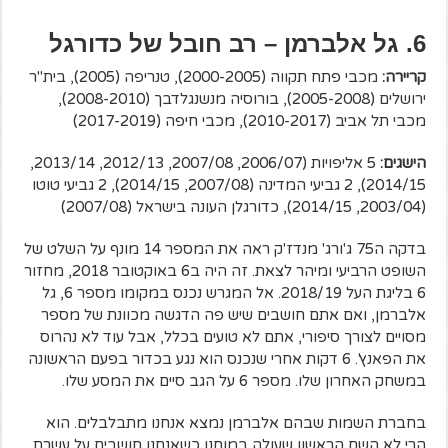
6. גל אלברמן – רב חובל של כדורגל
קריירה:
מכבי פתח תקווה (2000-2005), טנריפה (2005), בית"ר
ירושלים (2005-2008), בורוסיה מנשנגלדבך (2008-2010),
מכבי תל אביב (2010-2017), מכבי חיפה (2017-2019)
הישגים:
5 אליפויות (2006/07, 2007/08, 2012/13, 2013/14,
2014/15), 2 גביעי המדינה (2007/08, 2014/15), 2 גביעי טוטו
(2003/04, 2014/15), כדורגלן העונה בישראל (2007/08)
בדקה ה75 ג'ורג' מנדז'ק ראה את המספר 14 מונף על השלט של
השופט הרביעי ומיהר לצאת. זה היה ב6 באוקטובר 2018, מחזור
6 בליגת העל 2018/19. אל המגרש נכנס במקומו מספר 6, גל
אלברמן, ואם אתם חושבים שיש פה הדגשה מכוונת של מספר
מסויים לצורך סיפורי, אתם לא טועים בכלל, אבל עוד לא נהרוס
את הפאנץ'. 6 דקות אחרי שנכנס הוא נגע בכדור בפעם הראשונה
במשחק האחרון שלו. מספר 6 על הגב סיים את המסע שלו.
בחברת השמות שבהם אלברמן נמצא אנחנו מתבלבלים. הוא
הרי לא השם הראשון שעולה במוחנו כשאנחנו חושבים על עשרת