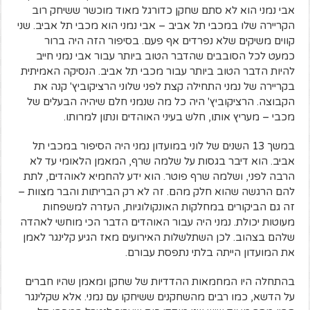
אבי נמני הוא לא סתם שחקן כדורגל מאוד מוכשר ששיחק רוב
הקריירה שלו במכבי תל אביב – אבי נמני הוא מכבי תל אביב. שני
קווים משיקים שלא נפרדים אף פעם. בסיפור הזה היה ברור
כמעט לכל הסובבים שהדבר הטוב ביותר עבור אבי נמני חייב
להיות הדבר הטוב ביותר עבור מכבי תל אביב. הנסיקה האמיתית
בקריירה של נמני התחילה קצת לפני שלוני הרציקוביץ' קנה את
הקבוצה. הרציקוביץ' היה כל מה שנמני חלם שיהיה הבעלים של
מכבי – מעריץ אותו, חלש בעיני האוהדים ונתון למרותו.
במשך 13 השנים של לוני במועדון נמני היה הסיפור במכבי תל
אביב. הוא דיבר בגסות על שלמה שרף, המאמן הלאומי עד לא
הרבה לפני, ושלמה שרף פוטר. הוא ידע להחמיא לאוהדים, לתת
להם הרגשה שהוא חלק מהם. זה לא רק הבריתות והבר מצוות –
זה גם הביקורים במחלקות האונקולוגיות, העזרה למשפחות
מעוטות יכולת. נמני היה עבור האוהדים הדבר הכי מוחשי לאהדה
שלהם בצהוב. לכן השתלשלות האירועים מאז הגיע קלינגר לאמן
את המועדון הייתה בלתי נתפסת עבורם.
בהתחלה היו המחמאות ההדדיות של שחקן ומאמן שהיו חברים
על הדשא, כמו רבים מהשחקנים ששיחקו עם נמני. אלא שקלינגר