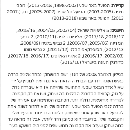
קריירה:
הפועל באר שבע (1998-2003, 2013-2018), מכבי
חיפה (2003-2005), הפועל תל אביב (2005-2007), גנק (2007-
2013), הפועל באר שבע (2013-2018)
הישגים:
5 אליפויות ישראל (2003/04, 2004/05, 2015/16,
2016/17, 2017/18), אליפות בלגיה (2010/11), 2 גביעי
המדינה (2005/06, 2006/07), 2 גביעי בלגיה (2008/09,
2012/13), הסופרקאפ הבלגי (2011/12), 2 גביעי טוטו
(2002/03, 2016/17), 2 אלוף האלופים (2016/17, 2017/18),
כדורגלן העונה בישראל (2015/16)
בגיליון דצמבר 2008 של מגזין "שם המשחק" נבחר אליניב ברדה
כאיש השנה. יחד עם הבחירה הזאת הוא גם רואיין למגזין על ידי
שאול אדר הבאר שבעי. התחושה שהייתה אז היא שברדה גדול
על גנק, קבוצת הכדורגל הבלגית בה שיחק, ושזאת רק מקפצה
לקריירה אירופאית גדולה יותר. הכתבה הסתיימה עם אמירה של
ברדה לגבי הפועל באר שבע. "החלום שלי הוא לחזור לעונה אחת
להפועל באר שבע אחרי שאשחק בליגות הבכירות. זו העיר שלי
והקבוצה שלי". בדיעבד הוא כמובן חזר ליותר, אבל זה מראה עד
כמה שחקן שעזב את הקבוצה חמש שנים לפני היה מושקע בעיר